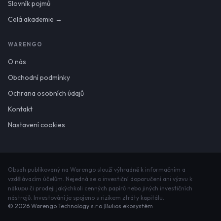
Slovník pojmů
Celá akademie →
WARENGO
O nás
Obchodní podmínky
Ochrana osobních údajů
Kontakt
Nastavení cookies
Obsah publikovaný na Warengo slouží výhradně k informačním a
vzdělávacím účelům. Nejedná se o investiční doporučení ani výzvu k
nákupu či prodeji jakýchkoli cenných papírů nebo jiných investičních
nástrojů. Investování je spojeno s rizikem ztráty kapitálu.
©
2026
Warengo Technology s.r.o.
|
Bulios ekosystém