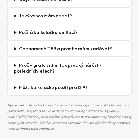
Jaký výnos mám zadat?
Počítá kalkulačka s inflací?
Co znamená TER a proč ho mám zadávat?
Proč v grafu vidím tak prudký nárůst v
posledních letech?
Můžu kalkulačku použít pro DIP?
Upozornění:
Kalkulačka slouží k orientačnímu výpočtu na základě zadaných
parametrů. Nejedná se o investiční ani daňové poradenství. Výsledky
nezohledňují inflaci, individuální poplatky poskytovatele ani případné změny
daňových pravidel. Před investičním rozhodnutím si ověř aktuální podmínky
u konkrétního poskytovatele.