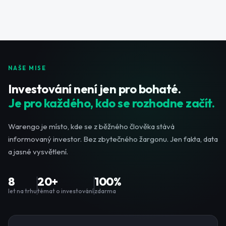
NAŠE MISE
Investování není jen pro bohaté.
Je pro každého, kdo se rozhodne začít.
Warengo je místo, kde se z běžného člověka stává
informovaný investor. Bez zbytečného žargonu. Jen fakta, data
a jasné vysvětlení.
8
20+
100%
let na trhu
témat o investování
zdarma