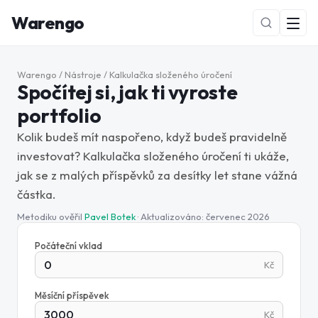
Warengo
Warengo
/
Nástroje
/
Kalkulačka složeného úročení
Spočítej si, jak ti vyroste
portfolio
Kolik budeš mít naspořeno, když budeš pravidelně
investovat? Kalkulačka složeného úročení ti ukáže,
jak se z malých příspěvků za desítky let stane vážná
NOVÉ
částka.
Metodiku ověřil
Pavel Botek
· Aktualizováno:
červenec 2026
Počáteční vklad
Kč
Měsíční příspěvek
Kč