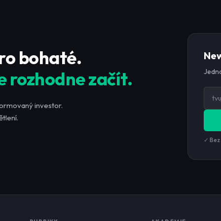
pro bohaté.
New
Jedno
e rozhodne začít.
formovaný investor.
tlení.
✓ Bez