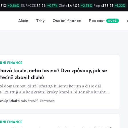
 810
EUR/CZK
24,26
Zlato
$4 402
Ropa
$78,23
+0,86%
+0,17%
+2,38%
+1,22%
Podcast
Akcie
Trhy
Osobní finance
NOVÉ
BNÍ FINANCE
hová koule, nebo lavina? Dva způsoby, jak se
tečně zbavit dluhů
é domácnosti dluží přes 3,6 bilionu korun a číslo dál
e. Existují ale konkrétní kroky, které z bludného kruhu
tek dokážou dostat i bez zázraků.
ch Šplíchal
4
min čtení
8. července
BNÍ FINANCE