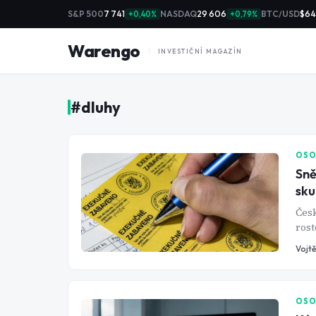
S&P 500
7 741
NASDAQ
29 606
BTC/USD
$64
+0,40%
+0,79%
Warengo
INVESTIČNÍ MAGAZÍN
#
dluhy
OSO
Sně
sku
Česk
rost
splá
Vojtě
OSO