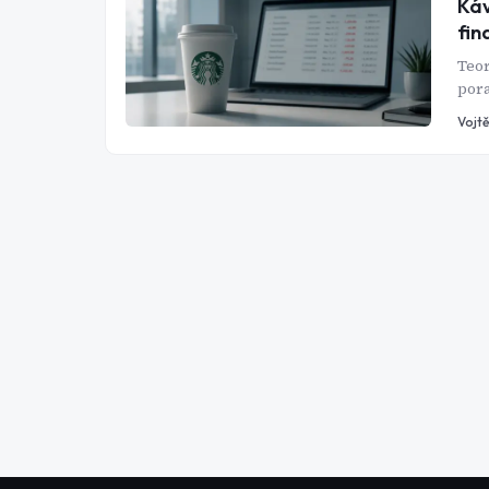
Káv
fin
Teor
pora
v so
Vojtě
skut
tam 
jsou