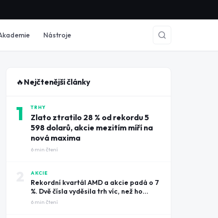
Akademie
Nástroje
🔥
Nejčtenější články
1
TRHY
Zlato ztratilo 28 % od rekordu 5
598 dolarů, akcie mezitím míří na
nová maxima
6
min čtení
2
AKCIE
Rekordní kvartál AMD a akcie padá o 7
%. Dvě čísla vyděsila trh víc, než ho
potěšily tržby
6
min čtení