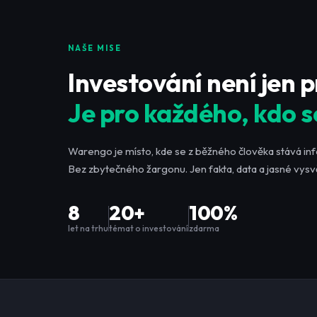
NAŠE MISE
Investování není jen 
Je pro každého, kdo s
Warengo je místo, kde se z běžného člověka stává in
Bez zbytečného žargonu. Jen fakta, data a jasné vysvě
8
20+
100%
let na trhu
témat o investování
zdarma