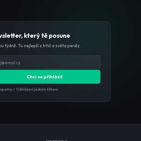
sletter, který tě posune
u týdně. To nejlepší z trhů a světa peněz.
Chci se přihlásit
 spamu
✓ Odhlášení jedním klikem