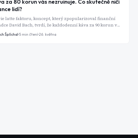
a za 80 korun vás nezruinuje. Co skutečně ničí
ance lidí?
ie latte faktoru, koncept, který zpopularizoval finanční
dce David Bach, tvrdí, že každodenní káva za 90 korun vás
učtu stojí statisíce. Je na tom kousek pravdy. Ale lidé, kteří
ch Šplíchal
5
min čtení
26. května
ečně žijí v dluzích nebo nemají naspořeno na důchod, se
nedostali kvůli kávě - dostali se tam kvůli výdajům, které
 desetkrát větší a přitom téměř neviditelné.