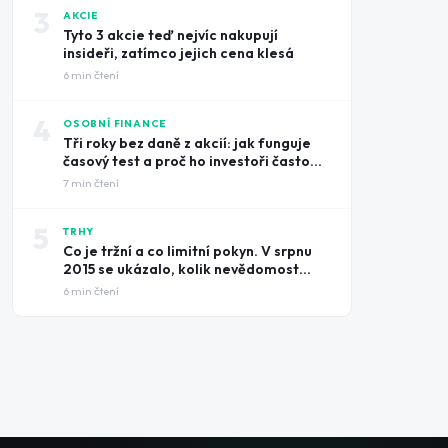
3
AKCIE
Tyto 3 akcie teď nejvíc nakupují
insideři, zatímco jejich cena klesá
6
min čtení
4
OSOBNÍ FINANCE
Tři roky bez daně z akcií: jak funguje
časový test a proč ho investoři často
prošvihnou
7
min čtení
5
TRHY
Co je tržní a co limitní pokyn. V srpnu
2015 se ukázalo, kolik nevědomost
může stát
6
min čtení