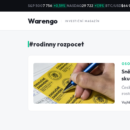
S&P 500
7 756
NASDAQ
29 722
BTC/USD
$64 
+0,59%
+1,19%
Warengo
INVESTIČNÍ MAGAZÍN
#
rodinny rozpocet
OSO
Sně
sku
Česk
rost
splá
Vojtě