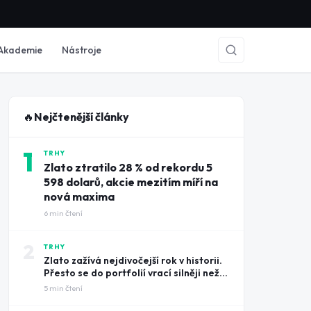
Akademie
Nástroje
🔥
Nejčtenější články
1
TRHY
Zlato ztratilo 28 % od rekordu 5
598 dolarů, akcie mezitím míří na
nová maxima
6
min čtení
2
TRHY
Zlato zažívá nejdivočejší rok v historii.
Přesto se do portfolií vrací silněji než
kdy dřív
5
min čtení