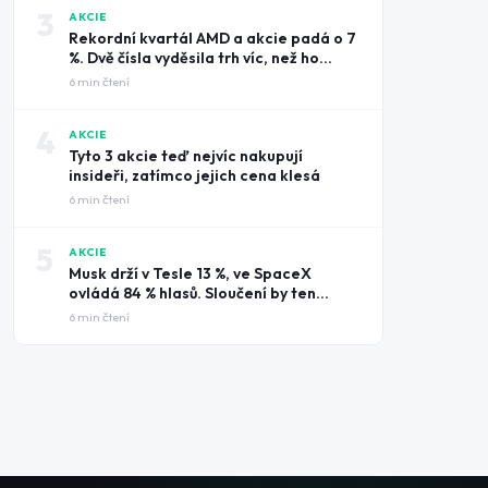
3
AKCIE
Rekordní kvartál AMD a akcie padá o 7
%. Dvě čísla vyděsila trh víc, než ho
potěšily tržby
6
min čtení
4
AKCIE
Tyto 3 akcie teď nejvíc nakupují
insideři, zatímco jejich cena klesá
6
min čtení
5
AKCIE
Musk drží v Tesle 13 %, ve SpaceX
ovládá 84 % hlasů. Sloučení by ten
rozdíl smazalo
6
min čtení