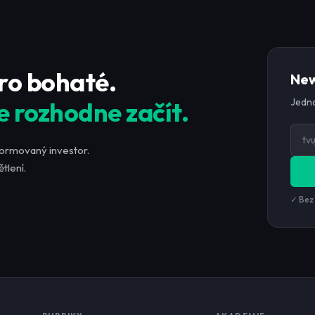
pro bohaté.
New
Jedno
e rozhodne začít.
formovaný investor.
tlení.
✓ Bez