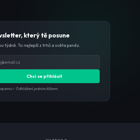
sletter, který tě posune
u týdně. To nejlepší z trhů a světa peněz.
Chci se přihlásit
 spamu
✓ Odhlášení jedním klikem