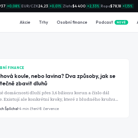
937
EUR/CZK
24,23
Zlato
$4 400
Ropa
$78,18
+0,08%
+0,01%
+2,33%
+1,15%
Podcast
Akcie
Trhy
Osobní finance
NOVÉ
BNÍ FINANCE
hová koule, nebo lavina? Dva způsoby, jak se
tečně zbavit dluhů
é domácnosti dluží přes 3,6 bilionu korun a číslo dál
e. Existují ale konkrétní kroky, které z bludného kruhu
tek dokážou dostat i bez zázraků.
ch Šplíchal
4
min čtení
8. července