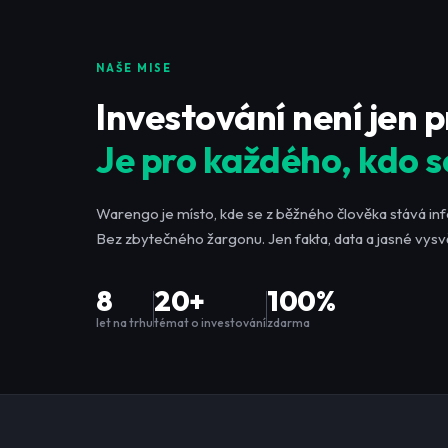
NAŠE MISE
Investování není jen 
Je pro každého, kdo s
Warengo je místo, kde se z běžného člověka stává in
Bez zbytečného žargonu. Jen fakta, data a jasné vysvě
8
20+
100%
let na trhu
témat o investování
zdarma