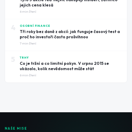
jejich cena klesá
6
min čtení
4
OSOBNÍ FINANCE
Tři roky bez daně z akcií: jak funguje časový test a
proč ho investoři často prošvihnou
7
min čtení
5
TRHY
Co je tržní a co limitní pokyn. V srpnu 2015 se
ukázalo, kolik nevědomost může stát
6
min čtení
NAŠE MISE