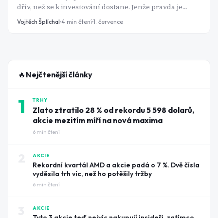
dřív, než se k investování dostane. Jenže pravda je
prostší: pro drtivou většinu investorů stačí jeden,
Vojtěch Šplíchal
4
min čtení
1. července
maximálně dva fondy. Tady jsou ty správné.
🔥
Nejčtenější články
1
TRHY
Zlato ztratilo 28 % od rekordu 5 598 dolarů,
akcie mezitím míří na nová maxima
6
min čtení
2
AKCIE
Rekordní kvartál AMD a akcie padá o 7 %. Dvě čísla
vyděsila trh víc, než ho potěšily tržby
6
min čtení
3
AKCIE
Tyto 3 akcie teď nejvíc nakupují insideři, zatímco