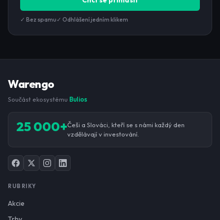
Chci se přihlásit
✓ Bez spamu
✓ Odhlášení jedním klikem
Warengo
Součást ekosystému
Bulios
25 000+
Češi a Slováci, kteří se s námi každý den
vzdělávají v investování.
RUBRIKY
Akcie
Trhy