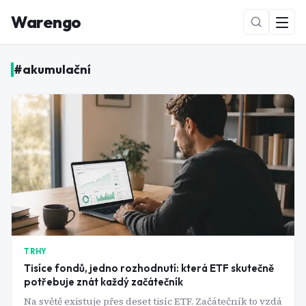
Warengo
#
akumulační
NOVÉ
TRHY
Tisíce fondů, jedno rozhodnutí: která ETF skutečně
potřebuje znát každý začátečník
Na světě existuje přes deset tisíc ETF. Začátečník to vzdá