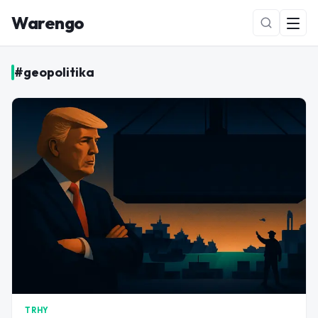
Warengo
#
geopolitika
NOVÉ
TRHY