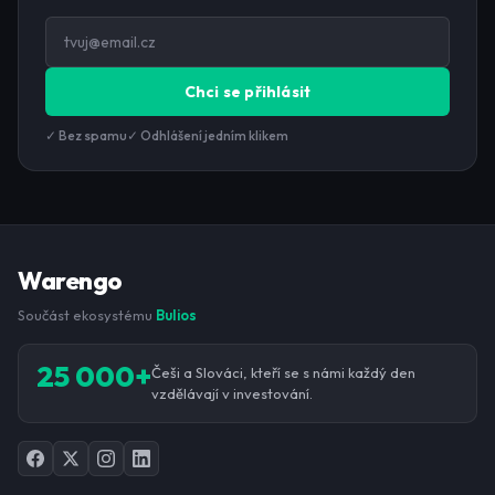
Chci se přihlásit
✓ Bez spamu
✓ Odhlášení jedním klikem
Warengo
Součást ekosystému
Bulios
25 000+
Češi a Slováci, kteří se s námi každý den
vzdělávají v investování.