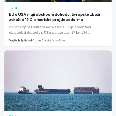
TRHY
EU a USA mají obchodní dohodu. Evropské zboží
zdraží o 15 %, americké projde zadarmo
Evropský parlament odhlasoval implementaci
obchodní dohody s USA poměrem 417 ku 154.
Transatlantický obchod v hodnotě 1,9 bilionu dolarů
Vojtěch Šplíchal
4
min čtení
20. května
má mít konečně jasná pravidla - jenže asymetrie
podmínek mluví jasně: 15 % pro evropské zboží, nula
pro americké průmyslové produkty. Kdo tuhle dohodu
skutečně vyhrál?