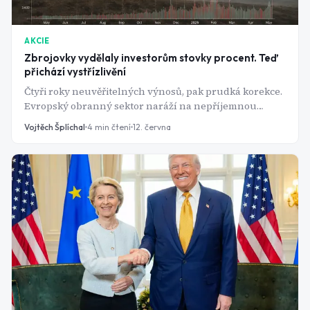
AKCIE
Zbrojovky vydělaly investorům stovky procent. Teď
přichází vystřízlivění
Čtyři roky neuvěřitelných výnosů, pak prudká korekce.
Evropský obranný sektor naráží na nepříjemnou
otázku: slíbené výdaje vlád jsou skvělé na papíře, ale
Vojtěch Šplíchal
4
min čtení
12. června
kdo je zaplatí?