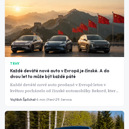
TRHY
Každé deváté nové auto v Evropě je čínské. A do
dvou let to může být každé páté
Každé deváté nové auto prodané v Evropě letos v
květnu pocházelo od čínské automobilky. Rekord, který
nikdo nečekal tak brzy - a JPMorgan říká, že do dvou let
Vojtěch Šplíchal
4
min čtení
29. června
budou mít Číňané každé páté.