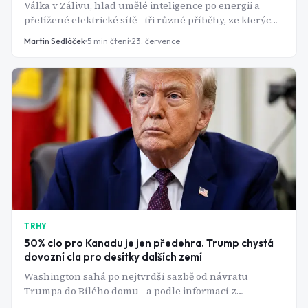
Válka v Zálivu, hlad umělé inteligence po energii a
přetížené elektrické sítě - tři různé příběhy, ze kterých
těží jedna americká potrubní firma s dividendovým
Martin Sedláček
5
min čtení
23. července
výnosem přes 6 %.
TRHY
50% clo pro Kanadu je jen předehra. Trump chystá
dovozní cla pro desítky dalších zemí
Washington sahá po nejtvrdší sazbě od návratu
Trumpa do Bílého domu - a podle informací z
Washingtonu jde jen o první krok. Chystají se totiž i cla