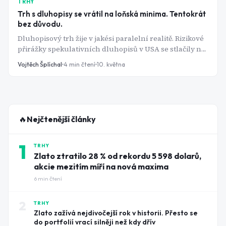
TRHY
Trh s dluhopisy se vrátil na loňská minima. Tentokrát
bez důvodu.
Dluhopisový trh žije v jakési paralelní realitě. Rizikové
přirážky spekulativních dluhopisů v USA se stlačily na
330 bazických bodů a v eurozóně dokonce na 280 bodů -
Vojtěch Šplíchal
4
min čtení
10. května
přitom Hormuzský průliv, kudy proteče zhruba pětina
světového obchodu s ropou, je fakticky zablokovaný.
Tady je věc: trh buď ví něco, co já nevím, nebo právě
zapomíná na to, jak rychle se sentiment dokáže otočit.
🔥
Nejčtenější články
1
TRHY
Zlato ztratilo 28 % od rekordu 5 598 dolarů,
akcie mezitím míří na nová maxima
6
min čtení
2
TRHY
Zlato zažívá nejdivočejší rok v historii. Přesto se
do portfolií vrací silněji než kdy dřív