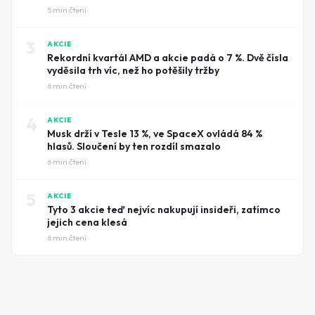
5
min čtení
3
AKCIE
Rekordní kvartál AMD a akcie padá o 7 %. Dvě čísla
vyděsila trh víc, než ho potěšily tržby
6
min čtení
4
AKCIE
Musk drží v Tesle 13 %, ve SpaceX ovládá 84 %
hlasů. Sloučení by ten rozdíl smazalo
6
min čtení
5
AKCIE
Tyto 3 akcie teď nejvíc nakupují insideři, zatímco
jejich cena klesá
6
min čtení