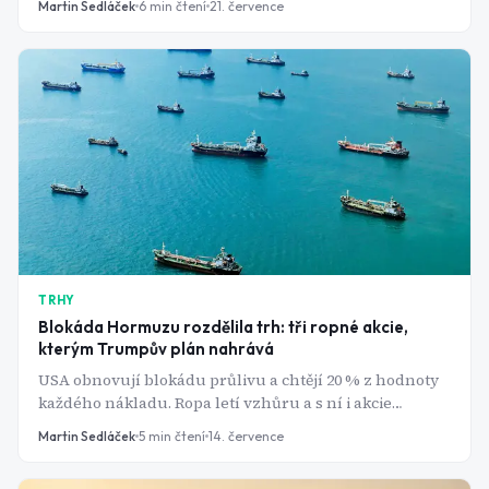
Martin Sedláček
6
min čtení
21. července
pro desítky dalších zemí.
TRHY
Blokáda Hormuzu rozdělila trh: tři ropné akcie,
kterým Trumpův plán nahrává
USA obnovují blokádu průlivu a chtějí 20 % z hodnoty
každého nákladu. Ropa letí vzhůru a s ní i akcie
ExxonMobil, Chevronu a Occidentalu - komu naopak
Martin Sedláček
5
min čtení
14. července
zdražení ublíží?