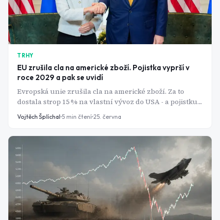
TRHY
EU zrušila cla na americké zboží. Pojistka vyprší v
roce 2029 a pak se uvidí
Evropská unie zrušila cla na americké zboží. Za to
dostala strop 15 % na vlastní vývoz do USA - a pojistku,
která dohodě dává stopku ke konci roku 2029.
Vojtěch Šplíchal
5
min čtení
25. června