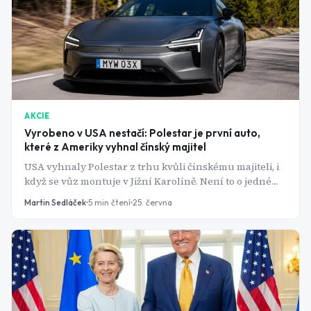
AKCIE
Vyrobeno v USA nestačí: Polestar je první auto,
které z Ameriky vyhnal čínský majitel
USA vyhnaly Polestar z trhu kvůli čínskému majiteli, i
když se vůz montuje v Jižní Karolíně. Není to o jedné
značce. Je to o tom, kde teď vede hranice mezi
Martin Sedláček
5
min čtení
25. června
americkou a čínskou technikou. Akcie spadly přes 13 %.