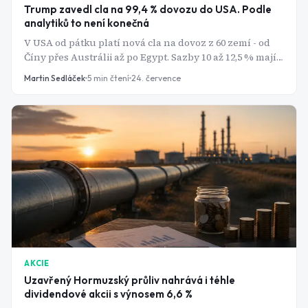
Trump zavedl cla na 99,4 % dovozu do USA. Podle
analytiků to není konečná
V USA od pátku platí nová cla na dovoz z 60 zemí - od
Číny přes Austrálii až po Egypt. Sazby 10 až 12,5 % mají
být tentokrát trvalé. Otázka je, jak dlouho.
Martin Sedláček
5
min čtení
24. července
AKCIE
Uzavřený Hormuzský průliv nahrává i téhle
dividendové akcii s výnosem 6,6 %