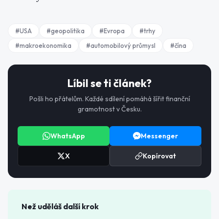
#
USA
#
geopolitika
#
Evropa
#
trhy
#
makroekonomika
#
automobilový průmysl
#
čína
Líbil se ti článek?
Pošli ho přátelům. Každé sdílení pomáhá šířit finanční
gramotnost v Česku.
WhatsApp
Messenger
X
Kopírovat
Než uděláš další krok