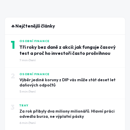
🔥
Nejčtenější články
1
OSOBNÍ FINANCE
Tři roky bez daně z akcií: jak funguje časový
test a proč ho investoři často prošvihnou
7
min čtení
2
OSOBNÍ FINANCE
Výběr jediné koruny z DIP vás může stát deset let
daňových odpočtů
5
min čtení
3
TRHY
Za rok přibyly dva miliony milionářů. Hlavní práci
odvedla burza, ne výplatní pásky
6
min čtení