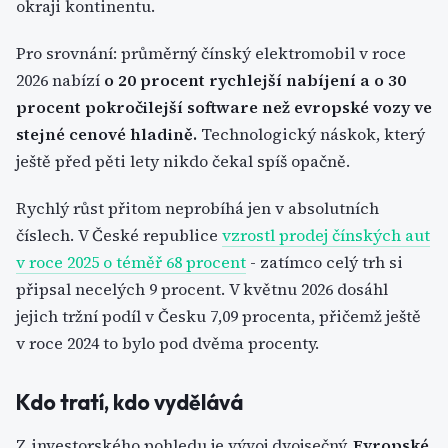
okraji kontinentu.
Pro srovnání: průměrný čínský elektromobil v roce
2026 nabízí
o 20 procent rychlejší nabíjení a o 30
procent pokročilejší software než evropské vozy ve
stejné cenové hladině.
Technologický náskok, který
ještě před pěti lety nikdo čekal spíš opačně.
Rychlý růst přitom neprobíhá jen v absolutních
číslech. V České republice
vzrostl prodej čínských aut
v roce 2025 o téměř 68 procent
- zatímco celý trh si
připsal necelých 9 procent. V květnu 2026 dosáhl
jejich tržní podíl v Česku 7,09 procenta, přičemž ještě
v roce 2024 to bylo pod dvěma procenty.
Kdo tratí, kdo vydělává
Z investorského pohledu je vývoj dvojsečný.
Evropské