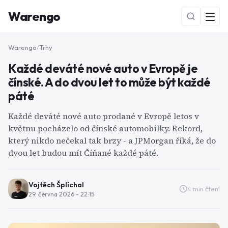
Warengo
Warengo
/
Trhy
Každé deváté nové auto v Evropě je
čínské. A do dvou let to může být každé
páté
Každé deváté nové auto prodané v Evropě letos v
květnu pocházelo od čínské automobilky. Rekord,
NOVÉ
který nikdo nečekal tak brzy - a JPMorgan říká, že do
dvou let budou mít Číňané každé páté.
Vojtěch Šplíchal
4
min čtení
29. června 2026 - 22:15