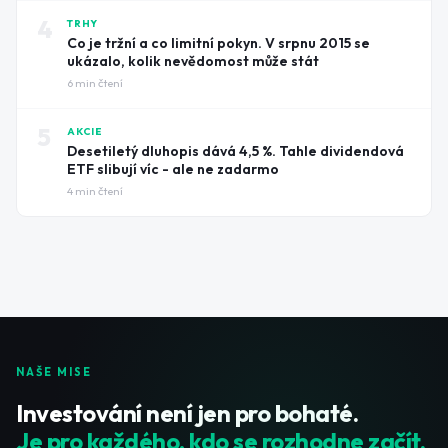
4
TRHY
Co je tržní a co limitní pokyn. V srpnu 2015 se
ukázalo, kolik nevědomost může stát
6
min čtení
5
AKCIE
Desetiletý dluhopis dává 4,5 %. Tahle dividendová
ETF slibují víc - ale ne zadarmo
4
min čtení
NAŠE MISE
Investování není jen pro bohaté.
Je pro každého, kdo se rozhodne začít.