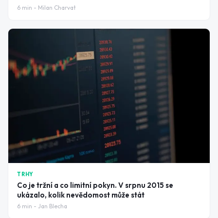
6
min -
Milan Charvat
TRHY
Co je tržní a co limitní pokyn. V srpnu 2015 se
ukázalo, kolik nevědomost může stát
6
min -
Jan Blecha