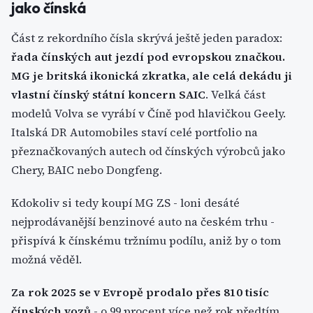
jako čínská
Část z rekordního čísla skrývá ještě jeden paradox:
řada čínských aut jezdí pod evropskou značkou.
MG je britská ikonická zkratka, ale celá dekádu ji
vlastní čínský státní koncern SAIC
. Velká část
modelů Volva se vyrábí v Číně pod hlavičkou Geely.
Italská DR Automobiles staví celé portfolio na
přeznačkovaných autech od čínských výrobců jako
Chery, BAIC nebo Dongfeng.
Kdokoliv si tedy koupí MG ZS - loni desáté
nejprodávanější benzinové auto na českém trhu -
přispívá k čínskému tržnímu podílu, aniž by o tom
možná věděl.
Za rok 2025 se v Evropě prodalo přes 810 tisíc
čínských vozů
- o 99 procent více než rok předtím.