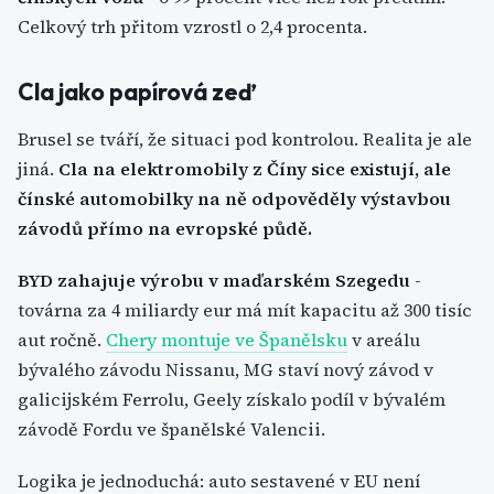
Celkový trh přitom vzrostl o 2,4 procenta.
Cla jako papírová zeď
Brusel se tváří, že situaci pod kontrolou. Realita je ale
jiná.
Cla na elektromobily z Číny sice existují, ale
čínské automobilky na ně odpověděly výstavbou
závodů přímo na evropské půdě.
BYD zahajuje výrobu v maďarském Szegedu
-
továrna za 4 miliardy eur má mít kapacitu až 300 tisíc
aut ročně.
Chery montuje ve Španělsku
v areálu
bývalého závodu Nissanu, MG staví nový závod v
galicijském Ferrolu, Geely získalo podíl v bývalém
závodě Fordu ve španělské Valencii.
Logika je jednoduchá: auto sestavené v EU není