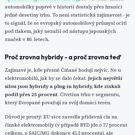
automobilky poprvé v historii dostaly přes hranici
jedné desetiny trhu. To není statistická zajímavost - je
to signál, že se evropský automobilový průmysl ocitl
pod tlakem, jaký nezažil od nástupu japonských
značek v 80. letech.
Proč zrovna hybridy - a proč zrovna teď
Zajímavé je, kde přesně Číňané bodují nejvíc. Ne u
elektromobilů, jak by se dalo čekat.
Jejich největší
silou jsou hybridy a plug-in hybridy, kde získali
podíl přes 25 procent
. Čtvrtina trhu v segmentu,
který Evropané považují za svůj domácí terén.
Důvod je prostý: EU sice zavedla přídavná cla na
čínské elektromobily (v případě BYD jde o 27 procent
celkem, u SAIC/MG dokonce 45,3 procenta), ale