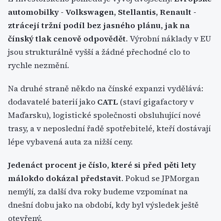
automobilky - Volkswagen, Stellantis, Renault -
ztrácejí tržní podíl bez jasného plánu, jak na
čínský tlak cenově odpovědět
. Výrobní náklady v EU
jsou strukturálně vyšší a žádné přechodné clo to
rychle nezmění.
Na druhé straně někdo na čínské expanzi vydělává:
dodavatelé baterií jako
CATL
(staví gigafactory v
Maďarsku), logistické společnosti obsluhující nové
trasy, a v neposlední řadě spotřebitelé, kteří dostávají
lépe vybavená auta za nižší ceny.
Jedenáct procent je číslo, které si před pěti lety
málokdo dokázal představit
. Pokud se JPMorgan
nemýlí, za další dva roky budeme vzpomínat na
dnešní dobu jako na období, kdy byl výsledek ještě
otevřený.