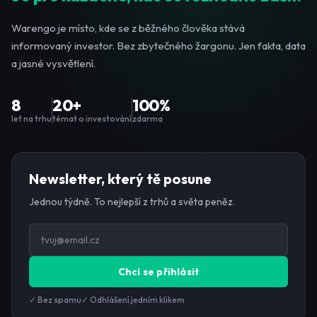
Warengo je místo, kde se z běžného člověka stává
informovaný investor. Bez zbytečného žargonu. Jen fakta, data
a jasné vysvětlení.
8
20+
100%
let na trhu
témat o investování
zdarma
Newsletter, který tě posune
Jednou týdně. To nejlepší z trhů a světa peněz.
Chci se přihlásit
✓ Bez spamu
✓ Odhlášení jedním klikem