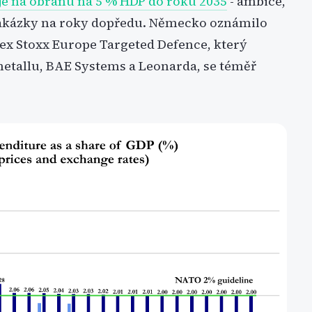
je na obranu na 5 % HDP do roku 2035
- ambice,
 zakázky na roky dopředu. Německo oznámilo
dex Stoxx Europe Targeted Defence, který
metallu, BAE Systems a Leonarda, se téměř