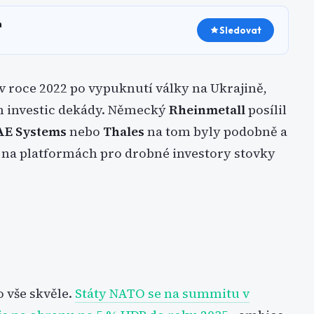
h
Sledovat
v roce 2022 po vypuknutí války na Ukrajině,
ch investic dekády. Německý
Rheinmetall
posílil
AE Systems
nebo
Thales
na tom byly podobně a
ly na platformách pro drobné investory stovky
o vše skvěle.
Státy NATO se na
summitu v