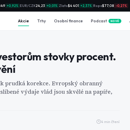
849
EUR/CZK
24,23
Zlato
$4 401
Ropa
$77,08
+0,92%
+0,01%
+2,37%
−0,27%
Podcast
Akcie
Trhy
Osobní finance
NOVÉ
vestorům stovky procent.
vění
pak prudká korekce. Evropský obranný
slíbené výdaje vlád jsou skvělé na papíře,
4
min čtení