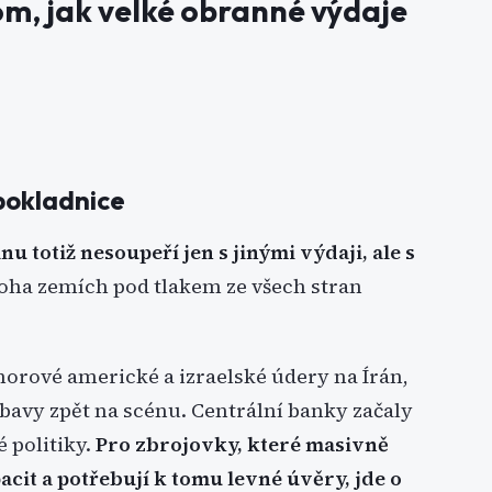
tom, jak velké obranné výdaje
 pokladnice
u totiž nesoupeří jen s jinými výdaji, ale s
noha zemích pod tlakem ze všech stran
orové americké a izraelské údery na Írán,
 obavy zpět na scénu. Centrální banky začaly
 politiky.
Pro zbrojovky, které masivně
cit a potřebují k tomu levné úvěry, jde o