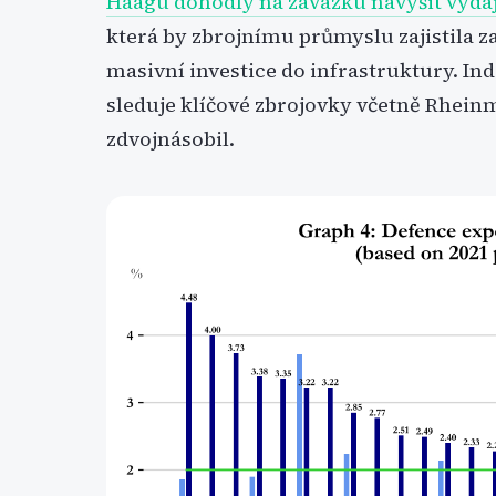
Haagu
dohodly na závazku navýšit výda
která by zbrojnímu průmyslu zajistila
masivní investice do infrastruktury. In
sleduje klíčové zbrojovky včetně Rhein
zdvojnásobil.