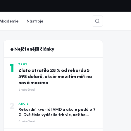
Akademie
Nástroje
🔥
Nejčtenější články
1
TRHY
Zlato ztratilo 28 % od rekordu 5
598 dolarů, akcie mezitím míří na
nová maxima
6
min čtení
2
AKCIE
Rekordní kvartál AMD a akcie padá o 7
%. Dvě čísla vyděsila trh víc, než ho
potěšily tržby
6
min čtení