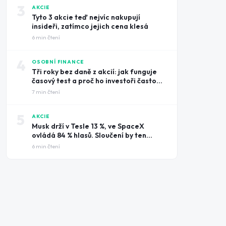
3
AKCIE
Tyto 3 akcie teď nejvíc nakupují
insideři, zatímco jejich cena klesá
6
min čtení
4
OSOBNÍ FINANCE
Tři roky bez daně z akcií: jak funguje
časový test a proč ho investoři často
prošvihnou
7
min čtení
5
AKCIE
Musk drží v Tesle 13 %, ve SpaceX
ovládá 84 % hlasů. Sloučení by ten
rozdíl smazalo
6
min čtení