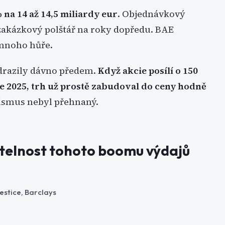
 na 14 až 14,5 miliardy eur
. Objednávkový
e zakázkový polštář na roky dopředu. BAE
 mnoho hůře.
 odrazily dávno předem.
Když akcie posílí o 150
ce 2025, trh už prostě zabudoval do ceny hodně
imismus nebyl přehnaný.
itelnost tohoto boomu výdajů
estice, Barclays