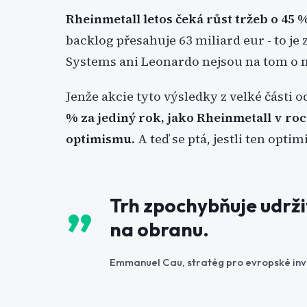
Rheinmetall letos čeká růst tržeb o 45 %
backlog přesahuje 63 miliard eur - to j
Systems ani Leonardo nejsou na tom o
Jenže akcie tyto výsledky z velké části
% za jediný rok, jako Rheinmetall v ro
optimismu.
A teď se ptá, jestli ten opt
Trh zpochybňuje udrž
na obranu.
Emmanuel Cau, stratég pro evropské inv