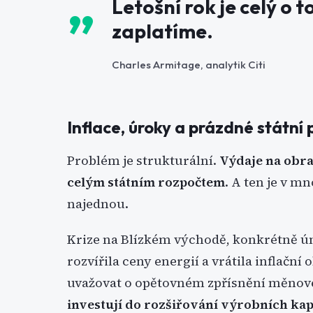
Letošní rok je celý o 
zaplatíme.
Charles Armitage, analytik Citi
Inflace, úroky a prázdné státní
Problém je strukturální.
Výdaje na obran
celým státním rozpočtem
. A ten je v m
najednou.
Krize na Blízkém východě, konkrétně ún
rozvířila ceny energií a vrátila inflační
uvažovat o opětovném zpřísnění měnové
investují do rozšiřování výrobních kapa