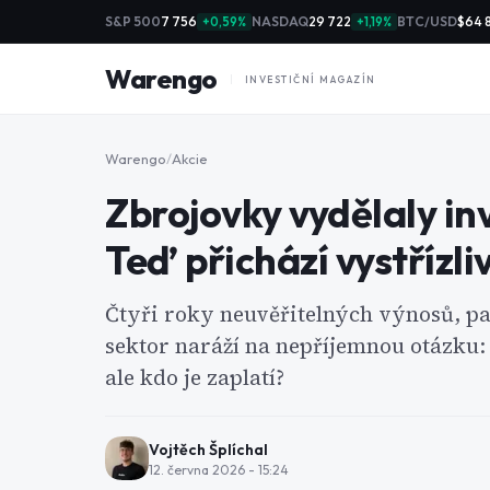
S&P 500
7 756
NASDAQ
29 722
BTC/USD
$64 
+0,59%
+1,19%
Warengo
INVESTIČNÍ MAGAZÍN
Warengo
/
Akcie
Zbrojovky vydělaly in
Teď přichází vystřízli
Čtyři roky neuvěřitelných výnosů, 
sektor naráží na nepříjemnou otázku: 
ale kdo je zaplatí?
Vojtěch Šplíchal
12. června 2026 - 15:24