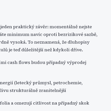
e jeden praktický závěr: momentálně nejste
váte minimum navíc oproti bezrizikové sazbě,
ardně vysoká. To neznamená, že dluhopisy
lů je teď důležitější než kdykoli dříve.
ími cash flows budou případný výprodej
energií (letecký průmysl, petrochemie,
livu strukturálně zranitelnější
olia a omezují citlivost na případný skok