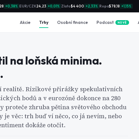
28
EUR/CZK
24,23
Zlato
$4 400
Ropa
$78,18
+0,38%
+0,01%
+2,33%
+1,15%
Podcast
Akcie
Trhy
Osobní finance
NOVÉ
til na loňská minima.
.
í realitě. Rizikové přirážky spekulativních
azických bodů a v eurozóně dokonce na 280
y proteče zhruba pětina světového obchodu
 je věc: trh buď ví něco, co já nevím, nebo
entiment dokáže otočit.