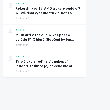
3
AKCIE
Rekordní kvartál AMD a akcie padá o 7
%. Dvě čísla vyděsila trh víc, než ho
potěšily tržby
6
min čtení
4
AKCIE
Musk drží v Tesle 13 %, ve SpaceX
ovládá 84 % hlasů. Sloučení by ten
rozdíl smazalo
6
min čtení
5
AKCIE
Tyto 3 akcie teď nejvíc nakupují
insideři, zatímco jejich cena klesá
6
min čtení