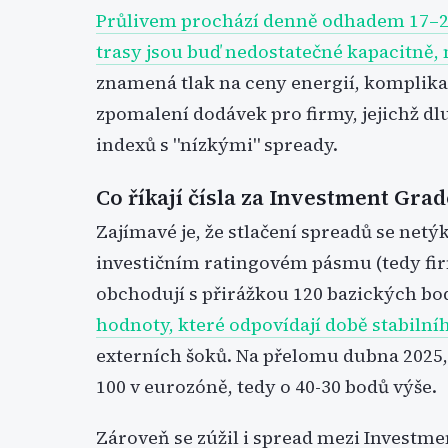
Průlivem prochází denně odhadem 17–2
trasy jsou buď nedostatečné kapacitně, 
znamená tlak na ceny energií, komplikac
zpomalení dodávek pro firmy, jejichž dl
indexů s "nízkými" spready.
Co říkají čísla za Investment Grad
Zajímavé je, že stlačení spreadů se net
investičním ratingovém pásmu (tedy fi
obchodují s přirážkou 120 bazických bo
hodnoty, které odpovídají době stabiln
externích šoků. Na přelomu dubna 2025, 
100 v eurozóně, tedy o 40-30 bodů výše.
Zároveň se zúžil i spread mezi Investme