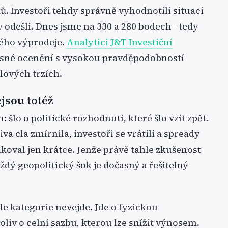
. Investoři tehdy správně vyhodnotili situaci
iv odešli. Dnes jsme na 330 a 280 bodech - tedy
kého výprodeje.
Analytici J&T Investiční
asné ocenění s vysokou pravděpodobností
lových trzích.
jsou totéž
šlo o politické rozhodnutí, které šlo vzít zpět.
va cla zmírnila, investoři se vrátili a spready
ikoval jen krátce. Jenže právě tahle zkušenost
každý geopolitický šok je dočasný a řešitelný
e kategorie nevejde. Jde o fyzickou
liv o celní sazbu, kterou lze snížit výnosem.