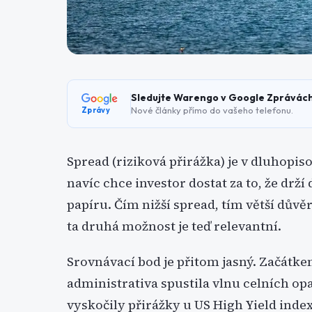
Sledujte Warengo v Google Zprávác
Nové články přímo do vašeho telefonu.
Zprávy
Spread (riziková přirážka) je v dluhopis
navíc chce investor dostat za to, že drž
papíru. Čím nižší spread, tím větší důvěr
ta druhá možnost je teď relevantní.
Srovnávací bod je přitom jasný. Začát
administrativa spustila vlnu celních op
vyskočily přirážky u US High Yield ind