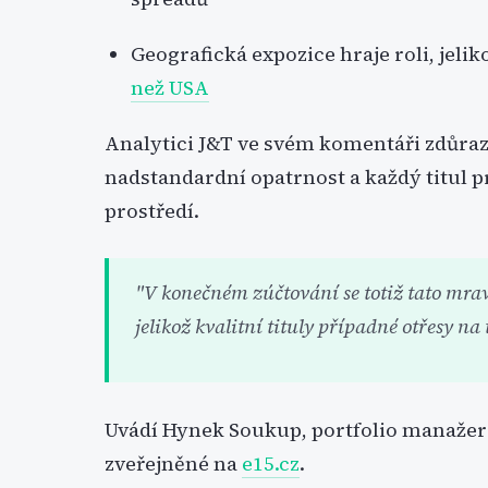
Geografická expozice hraje roli, jelik
než USA
Analytici J&T ve svém komentáři zdůrazňu
nadstandardní opatrnost a každý titul p
prostředí.
"V konečném zúčtování se totiž tato mra
jelikož kvalitní tituly případné otřesy na
Uvádí Hynek Soukup, portfolio manažer J
zveřejněné na
e15.cz
.