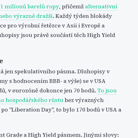
1 milionů barelů ropy
, přičemž
alternativní
nebo výrazně dražší
. Každý týden blokády
e pro výrobní řetězce v Asii i Evropě a
uhopisy jsou právě součástí těch High Yield
e
ýká jen spekulativního pásma. Dluhopisy v
rmy s hodnocením BBB- a výše) se v USA
dů, v eurozóně dokonce jen 70 bodů.
To jsou
ího hospodářského růstu
bez výrazných
po "Liberation Day", to bylo 170 bodů v USA a
nt Grade a High Yield pásmem. Jinými slovy: