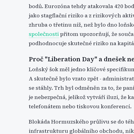
bodů. Eurozóna tehdy atakovala 420 bodů
jako stagflační riziko a z rizikových akt
zhruba o třetinu níž, než bylo dno loňs
společnosti
přitom upozorňují, že souč
podhodnocuje skutečné riziko na kapitá
Proč "Liberation Day" a dnešek ne
Loňský šok měl jedno klíčové specifikum: 
A skutečně bylo vzato zpět - administrati
se stáhly. Trh byl odměněn za to, že pan
je nebezpečná, jelikož vytváří iluzi, že 
telefonátem nebo tiskovou konferencí.
Blokáda Hormuzského průlivu se do téhl
infrastrukturu globálního obchodu, niko