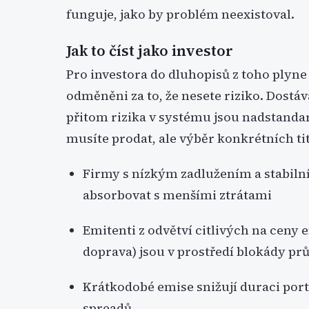
funguje, jako by problém neexistoval.
Jak to číst jako investor
Pro investora do dluhopisů z toho plyn
odměněni za to, že nesete riziko. Dostá
přitom rizika v systému jsou nadstand
musíte prodat, ale výběr konkrétních titu
Firmy s nízkým zadlužením a stabiln
absorbovat s menšími ztrátami
Emitenti z odvětví citlivých na ceny 
doprava) jsou v prostředí blokády prů
Krátkodobé emise snižují duraci portf
spreadů