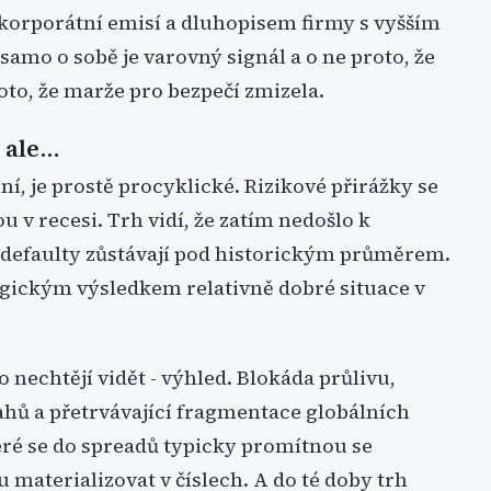
 korporátní emisí a dluhopisem firmy s vyšším
 samo o sobě je varovný signál a o ne proto, že
oto, že marže pro bezpečí zmizela.
, ale…
lní, je prostě procyklické. Rizikové přirážky se
u v recesi. Trh vidí, že zatím nedošlo k
a defaulty zůstávají pod historickým průměrem.
ogickým výsledkem relativně dobré situace v
 nechtějí vidět - výhled. Blokáda průlivu,
ahů a přetrvávající fragmentace globálních
eré se do spreadů typicky promítnou se
materializovat v číslech. A do té doby trh