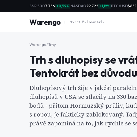
S&P 500
7 756
NASDAQ
29 722
BTC/USD
$65 1
+0,59%
+1,19%
Warengo
INVESTIČNÍ MAGAZÍN
Warengo
/
Trhy
Trh s dluhopisy se vrá
Tentokrát bez důvodu
Dluhopisový trh žije v jakési paraleln
dluhopisů v USA se stlačily na 330 b
bodů - přitom Hormuzský průliv, kud
s ropou, je fakticky zablokovaný. Tady
právě zapomíná na to, jak rychle se s