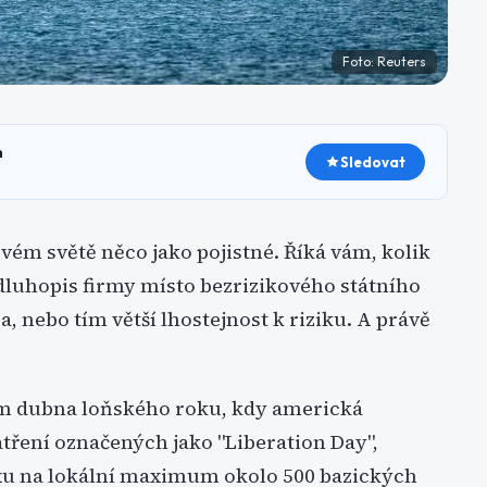
Foto:
Reuters
h
Sledovat
ovém světě něco jako pojistné. Říká vám, kolik
í dluhopis firmy místo bezrizikového státního
a, nebo tím větší lhostejnost k riziku. A právě
kem dubna loňského roku, kdy americká
atření označených jako "Liberation Day",
exu na lokální maximum okolo 500 bazických