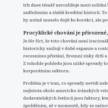
trh dnes téměř nerozlišuje mezi solidní
zadlužením a slabší kreditní historií. To
by nutně muselo dojít ke korekci, ale pr
Procyklické chování je přirozené
Je fér říct, že toto chování není iracioná
historicky snižují v době expanze a rosto
recesnímu přistání, firemní zisky drží 
Z tohohle pohledu jsou nízké spready l
korporátním sektoru.
Problém je v tom, co spready nevidí nebo
nejistota okolo americko-íránských vzt
dodavatelských řetězců jsou faktory, kt
zpožděním, až v momentě, kdy se začnou 