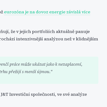
ož
eurozóna je na dovoz energie závislá více
jí, že v jejich portfoliích aktuálně panuje
rochází intenzivnější analýzou než v klidnějším
venčí práce může ukázat jako k nezaplacení,
 trhu přežijí s menší újmou."
&T Investiční společnosti, ve své analýze