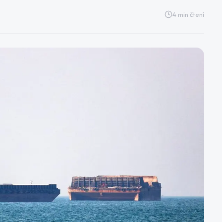
4
min čtení