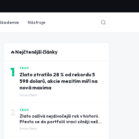
Akademie
Nástroje
🔥
Nejčtenější články
1
TRHY
Zlato ztratilo 28 % od rekordu 5
598 dolarů, akcie mezitím míří na
nová maxima
6
min čtení
2
TRHY
Zlato zažívá nejdivočejší rok v historii.
Přesto se do portfolií vrací silněji než
kdy dřív
5
min čtení