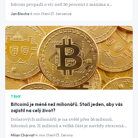
bitcoin propadl o víc než 50 procent z maxima a
instituce z něj stahují miliardy. Co se stalo s "digitálním
Jan Blecha
4
min čtení
21. července
zlatem", o kterém najednou nikdo nemluví?
TRHY
Bitcoinů je méně než milionářů. Stačí jeden, aby vás
zajistil na celý život?
Dolarových milionářů je na světě přes 56 milionů,
bitcoinů jen 21 milionů a velká část je navždy ztracená.
Vlastnit jednu celou minci je tak vzácnější než být
Milan Charvat
4
min čtení
13. června