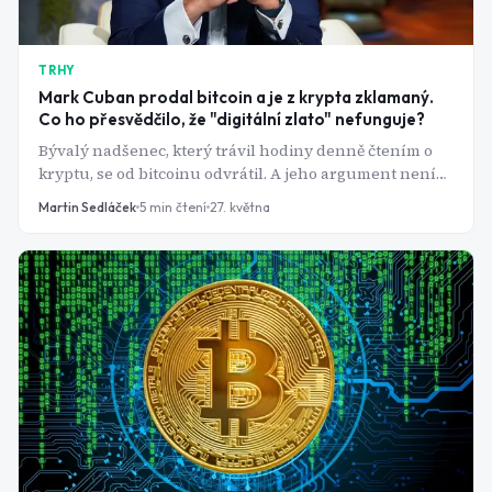
TRHY
Mark Cuban prodal bitcoin a je z krypta zklamaný.
Co ho přesvědčilo, že "digitální zlato" nefunguje?
Bývalý nadšenec, který trávil hodiny denně čtením o
kryptu, se od bitcoinu odvrátil. A jeho argument není
snadné odmítnout.
Martin Sedláček
5
min čtení
27. května