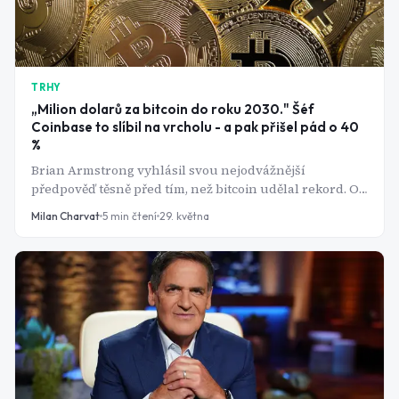
TRHY
„Milion dolarů za bitcoin do roku 2030." Šéf
Coinbase to slíbil na vrcholu - a pak přišel pád o 40
%
Brian Armstrong vyhlásil svou nejodvážnější
předpověď těsně před tím, než bitcoin udělal rekord. Od
té doby ztratil přes 40 %. Je cíl milion dolarů sázka
Milan Charvat
5
min čtení
29. května
šílence, nebo chladná matematika?