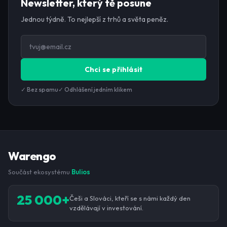
Newsletter, který tě posune
Jednou týdně. To nejlepší z trhů a světa peněz.
Chci se přihlásit
✓ Bez spamu
✓ Odhlášení jedním klikem
Warengo
Součást ekosystému
Bulios
25 000+
Češi a Slováci, kteří se s námi každý den
vzdělávají v investování.