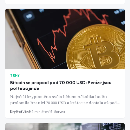
milionářem. Stačí to ale na zajištění na celý život?
TRHY
Bitcoin se propadl pod 70 000 USD: Peníze jsou
potřeba jinde
Největší kryptoměna světa během několika hodin
prolomila hranici 70 000 USD a krátce se dostala až pod
65 000 USD. Mohly za to likvidace spekulativních pozic,
Kryštof Jáně
4
min čtení
3. června
odliv kapitálu z kryptoměnových ETF a ztráty v řádu
miliard dolarů napříč celým digitálním trhem. Kam ale
peníze tečou?