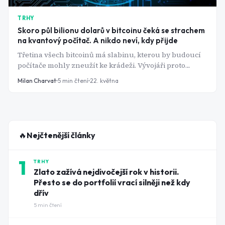
TRHY
Skoro půl bilionu dolarů v bitcoinu čeká se strachem
na kvantový počítač. A nikdo neví, kdy přijde
Třetina všech bitcoinů má slabinu, kterou by budoucí
počítače mohly zneužít ke krádeži. Vývojáři proto
navrhují něco nemyslitelného - zmrazit ohrožené
Milan Charvat
5
min čtení
22. května
mince.
🔥
Nejčtenější články
1
TRHY
Zlato zažívá nejdivočejší rok v historii.
Přesto se do portfolií vrací silněji než kdy
dřív
5
min čtení