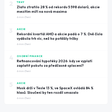
2
TRHY
Zlato ztratilo 28 % od rekordu 5 598 dolarů, akcie
mezitím míří na nová maxima
6
min čtení
3
AKCIE
Rekordní kvartál AMD a akcie padá o 7 %. Dvě čísla
vyděsila trh víc, než ho potěšily tržby
6
min čtení
4
OSOBNÍ FINANCE
Refinancování hypotéky 2026: kdy se vyplatí
zaplatit pokutu za předčasné splacení?
6
min čtení
5
AKCIE
Musk drží v Tesle 13 %, ve SpaceX ovládá 84 %
hlasů. Sloučení by ten rozdíl smazalo
6
min čtení