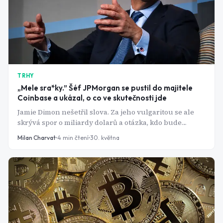
TRHY
„Mele sra*ky.” Šéf JPMorgan se pustil do majitele
Coinbase a ukázal, o co ve skutečnosti jde
Jamie Dimon nešetřil slova. Za jeho vulgaritou se ale
skrývá spor o miliardy dolarů a otázka, kdo bude
ovládat peníze budoucnosti - banky, nebo kryptoburzy.
Milan Charvat
4
min čtení
30. května