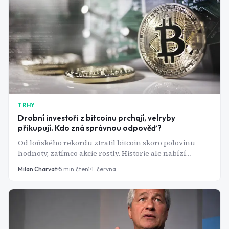
TRHY
Drobní investoři z bitcoinu prchají, velryby
přikupují. Kdo zná správnou odpověď?
Od loňského rekordu ztratil bitcoin skoro polovinu
hodnoty, zatímco akcie rostly. Historie ale nabízí
pozoruhodně konzistentní scénář - a velcí hráči sázejí
Milan Charvat
5
min čtení
1. června
přesně na něj.