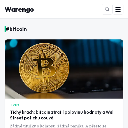
Warengo
#
bitcoin
NOVÉ
TRHY
Tichý krach: bitcoin ztratil polovinu hodnoty a Wall
Street potichu couvá
Žádné titulky o kolapsu, žádná panika. A přesto se