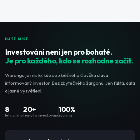
NAŠE MISE
Investování není jen pro bohaté.
Je pro každého, kdo se rozhodne začít.
Warengo je místo, kde se z běžného člověka stává
informovaný investor. Bez zbytečného žargonu. Jen fakta, data
a jasné vysvětlení.
8
20+
100%
let na trhu
témat o investování
zdarma