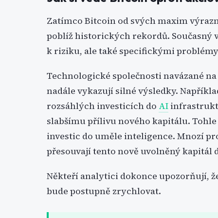
Zatímco Bitcoin od svých maxim výrazně 
poblíž historických rekordů. Současný 
k riziku, ale také specifickými problé
Technologické společnosti navázané na 
nadále vykazují silné výsledky. Napříkl
rozsáhlých investicích do
AI
infrastrukt
slabšímu přílivu nového kapitálu. Tohle 
investic do uměle inteligence. Mnozí pro
přesouvají tento nově uvolněný kapitál d
Někteří analytici dokonce upozorňují, ž
bude postupně zrychlovat.