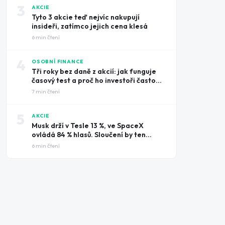
3
AKCIE
Tyto 3 akcie teď nejvíc nakupují
insideři, zatímco jejich cena klesá
6
min čtení
4
OSOBNÍ FINANCE
Tři roky bez daně z akcií: jak funguje
časový test a proč ho investoři často
prošvihnou
7
min čtení
5
AKCIE
Musk drží v Tesle 13 %, ve SpaceX
ovládá 84 % hlasů. Sloučení by ten
rozdíl smazalo
6
min čtení