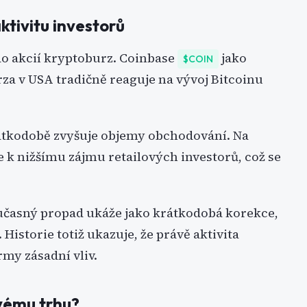
ktivitu investorů
o akcií kryptoburz. Coinbase
jako
$COIN
za v USA tradičně reaguje na vývoj Bitcoinu
krátkodobě zvyšuje objemy obchodování. Na
 k nižšímu zájmu retailových investorů, což se
oučasný propad ukáže jako krátkodobá korekce,
istorie totiž ukazuje, že právě aktivita
rmy zásadní vliv.
ovému trhu?