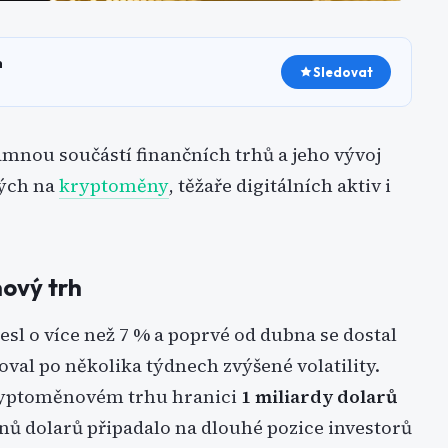
h
Sledovat
namnou součástí finančních trhů a jeho vývoj
ných na
kryptoměny
, těžaře digitálních aktiv i
ový trh
l o více než 7 % a poprvé od dubna se dostal
oval po několika týdnech zvýšené volatility.
kryptoměnovém trhu hranici
1 miliardy dolarů
onů dolarů připadalo na dlouhé pozice investorů