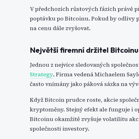
V předchozích růstových fázích právě př
poptávku po Bitcoinu. Pokud by odlivy p
na cenu dále zvyšovat.
Největší firemní držitel Bitcoin
Jednou z nejvíce sledovaných společnos
Strategy
. Firma vedená Michaelem Say
často vnímány jako páková sázka na vý
Když Bitcoin prudce roste, akcie společ
kryptoměny. Stejný efekt ale funguje i
Bitcoinu okamžitě zvyšuje volatilitu ak
společnosti investory.