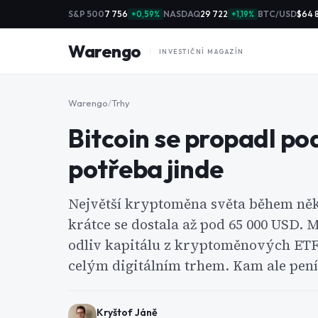
S&P 500
7 756
NASDAQ
29 722
BTC/USD
$64 
+0,59%
+1,19%
Warengo
INVESTIČNÍ MAGAZÍN
Warengo
/
Trhy
Bitcoin se propadl po
potřeba jinde
Největší kryptoměna světa během něk
krátce se dostala až pod 65 000 USD. M
odliv kapitálu z kryptoměnových ETF 
celým digitálním trhem. Kam ale pení
Kryštof Jáně