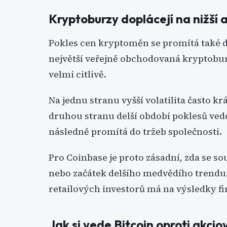
Kryptoburzy doplácejí na nižší a
Pokles cen kryptoměn se promítá také d
největší veřejně obchodovaná kryptobur
velmi citlivě.
Na jednu stranu vyšší volatilita často 
druhou stranu delší období poklesů vede
následně promítá do tržeb společnosti.
Pro Coinbase je proto zásadní, zda se s
nebo začátek delšího medvědího trendu. H
retailových investorů má na výsledky fi
Jak si vede Bitcoin oproti akci