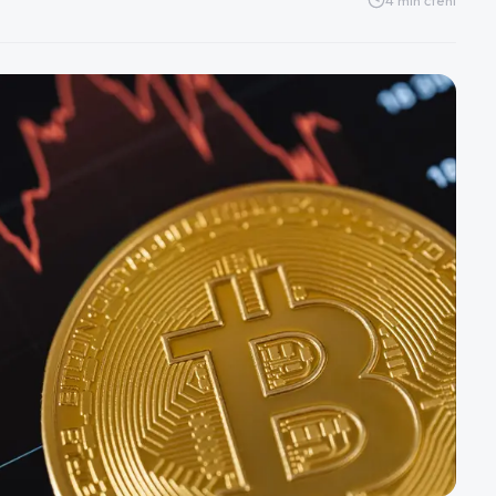
4
min čtení