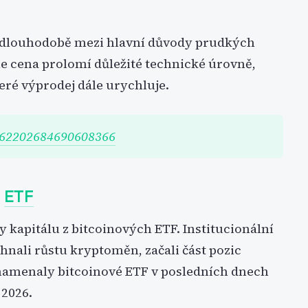
í dlouhodobě mezi hlavní důvody prudkých
e cena prolomí důležité technické úrovně,
eré výprodej dále urychluje.
/2062202684690608366
z
ETF
kapitálu z bitcoinových ETF. Institucionální
hhnali růstu kryptoměn, začali část pozic
namenaly bitcoinové ETF v posledních dnech
 2026.