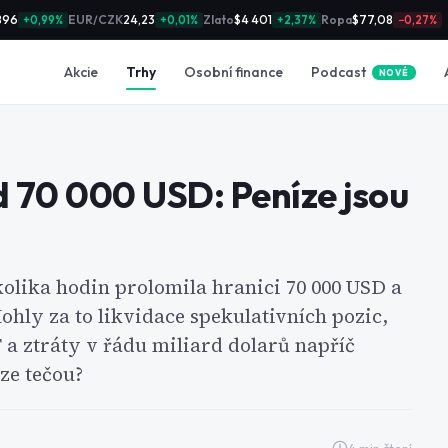
896
EUR/CZK
24,23
Zlato
$4 401
Ropa
$77,08
+0,99%
+0,01%
+2,37%
−0,27%
Podcast
Akcie
Trhy
Osobní finance
NOVÉ
d 70 000 USD: Peníze jsou
olika hodin prolomila hranici 70 000 USD a
ohly za to likvidace spekulativních pozic,
a ztráty v řádu miliard dolarů napříč
ze tečou?