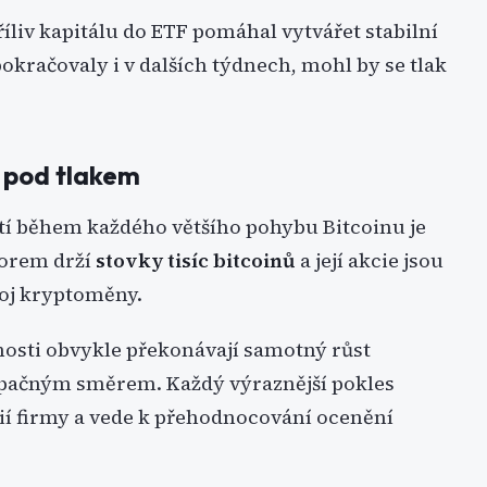
íliv kapitálu do ETF pomáhal vytvářet stabilní
okračovaly i v dalších týdnech, mohl by se tlak
u pod tlakem
tí během každého většího pohybu Bitcoinu je
lorem drží
stovky tisíc bitcoinů
a její akcie jsou
voj kryptoměny.
nosti obvykle překonávají samotný růst
 opačným směrem. Každý výraznější pokles
cií firmy a vede k přehodnocování ocenění