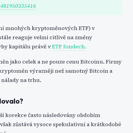
71481950335416
dení mnohých kryptoměnových ETF) v
stále reaguje velmi citlivě na změny
yby kapitálu právě v
ETF fondech.
oměn jako celek a ne pouze cenu Bitcoinu. Firmy
 kryptoměn výrazněji než samotný Bitcoin a
 nálady na trhu.
dovalo?
ětší korekce často následovány obdobím
však zůstává vysoce spekulativní a krátkodobé