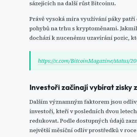
sázejících na další růst Bitcoinu.
Právě vysoká míra využívání páky patř
pohybů na trhu s kryptoměnami. Jakmil
dochází k nucenému uzavírání pozic, kt
https://x.com/BitcoinMagazine/status
Investoři začínají vybírat zisky 
Dalším významným faktorem jsou odlivy 
investoři, kteří v posledních dvou letec
redukovat. Podle dostupných údajů zaz
největší měsíční odliv prostředků v roce