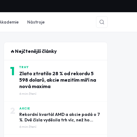
Akademie
Nástroje
🔥
Nejčtenější články
1
TRHY
Zlato ztratilo 28 % od rekordu 5
598 dolarů, akcie mezitím míří na
nová maxima
6
min čtení
2
AKCIE
Rekordní kvartál AMD a akcie padá o 7
%. Dvě čísla vyděsila trh víc, než ho
potěšily tržby
6
min čtení