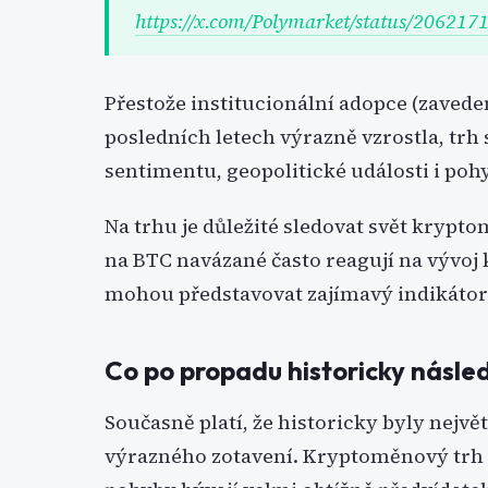
https://x.com/Polymarket/status/20621
Přestože institucionální adopce (zave
posledních letech výrazně vzrostla, trh 
sentimentu, geopolitické události i poh
Na trhu je důležité sledovat svět krypt
na BTC navázané často reagují na vývoj
mohou představovat zajímavý indikátor
Co po propadu historicky násle
Současně platí, že historicky byly nejv
výrazného zotavení. Kryptoměnový trh 