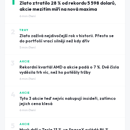
1
Zlato ztratilo 28 % od rekordu 5 598 dolarů,
akcie mezitím míří na nová maxima
6
min čtení
2
TRHY
Zlato zažívá nejdivočejší rok v historii. Přesto se
do portfolií vrací silněji než kdy dřív
5
min čtení
3
AKCIE
Rekordní kvartál AMD a akcie padá o 7 %. Dvě čísla
vyděsila trh víc, než ho potěšily tržby
6
min čtení
4
AKCIE
Tyto 3 akcie teď nejvíc nakupují insideři, zatímco
jejich cena klesá
6
min čtení
5
AKCIE
Musk drží v Tesle 13 %, ve SpaceX ovládá 84 %