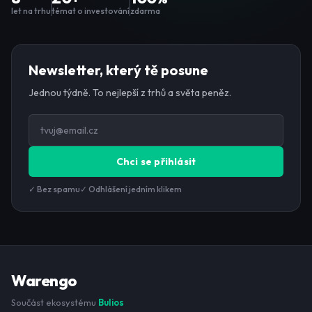
let na trhu
témat o investování
zdarma
Newsletter, který tě posune
Jednou týdně. To nejlepší z trhů a světa peněz.
Chci se přihlásit
✓ Bez spamu
✓ Odhlášení jedním klikem
Warengo
Součást ekosystému
Bulios