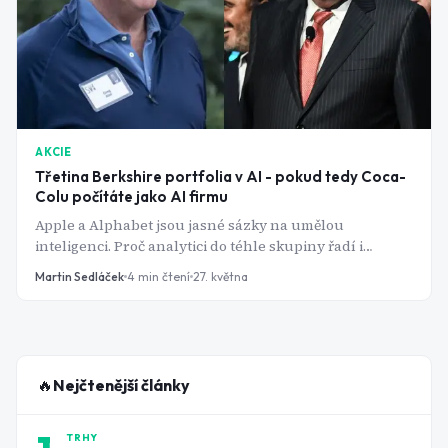
AKCIE
Třetina Berkshire portfolia v AI - pokud tedy Coca-
Colu počítáte jako AI firmu
Apple a Alphabet jsou jasné sázky na umělou
inteligenci. Proč analytici do téhle skupiny řadí i
výrobce limonád?
Martin Sedláček
4
min čtení
27. května
🔥
Nejčtenější články
TRHY