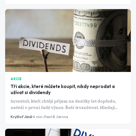
AKCIE
Tři akcie, které můžete koupit, nikdy neprodat a
užívat si dividendy
Investoři, kteří chtějí příjem na desítky let dopředu,
neřeší v první řadě výnos. Řeší trvanlivost. Hledají
podniky, jejichž byznys přežije recese, inflační vlny i
Kryštof Jáně
4
min čtení
8. června
geopolitické otřesy a které mají, v nejlepším případě,
vypěstovaný zvyk dividendu každý rok zvyšovat. Tři
firmy z amerického trhu tenhle test plní možná lépe