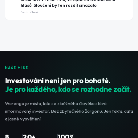
hlasů. Sloučení by ten rozdíl smazalo
6
min čtení
NAŠE MISE
Investování není jen pro bohaté.
Je pro každého, kdo se rozhodne začít.
Warengo je místo, kde se z běžného člověka stává
informovaný investor. Bez zbytečného žargonu. Jen fakta, data
a jasné vysvětlení.
8
20+
100%