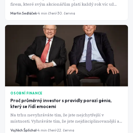
firem, které svým akcionářům platí každý rok víc už
přes půl století. Říká se jim Dividend Kings - a jsou
Martin Sedláček
4
min čtení
30. června
nudné přesně tak, jak má spolehlivý příjem být.
OSOBNÍ FINANCE
Proč průměrný investor s pravidly porazí génia,
který se řídí emocemi
Na trhu nevyhráváte tím, že jste nejchytřejší v
místnosti. Vyhráváte tím, že jste nejdisciplinovanější a
data to potvrzují rok za rokem.
Vojtěch Šplíchal
4
min čtení
22. června