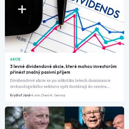
než kdokoli jiný.
AKCIE
3 levné dividendové akcie, které mohou investorům
přinést značný pasivní příjem
Dividendové akcie se po několika letech dominance
technologického sektoru opět dostávají do centra
pozornosti investorů. Zatímco ocenění mnoha
Kryštof Jáně
4
min čtení
4. června
růstových společností se pohybuje na historicky
vysokých úrovních, některé zavedené firmy s dlouhou
historií výplat dividend se obchodují za násobky zisků,
které byly ještě před několika lety považovány za
výjimečné příležitosti.