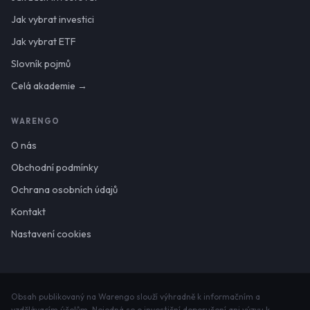
Jak vybrat investici
Jak vybrat ETF
Slovník pojmů
Celá akademie →
WARENGO
O nás
Obchodní podmínky
Ochrana osobních údajů
Kontakt
Nastavení cookies
Obsah publikovaný na Warengo slouží výhradně k informačním a
vzdělávacím účelům. Nejedná se o investiční doporučení ani výzvu k