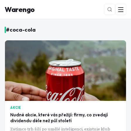
Warengo
#
coca-cola
NOVÉ
AKCIE
Nudné akcie, které vás přežijí: firmy, co zvedají
dividendu déle než půl století
Zatímco trh šílí po umělé inteligenci, existuje klub