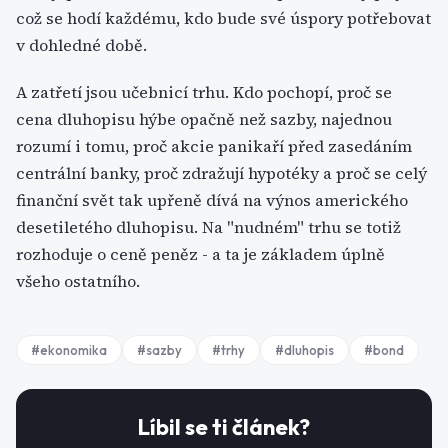
což se hodí každému, kdo bude své úspory potřebovat
v dohledné době.
A zatřetí jsou učebnicí trhu. Kdo pochopí, proč se
cena dluhopisu hýbe opačně než sazby, najednou
rozumí i tomu, proč akcie panikaří před zasedáním
centrální banky, proč zdražují hypotéky a proč se celý
finanční svět tak upřeně dívá na výnos amerického
desetiletého dluhopisu. Na "nudném" trhu se totiž
rozhoduje o ceně peněz - a ta je základem úplně
všeho ostatního.
#
ekonomika
#
sazby
#
trhy
#
dluhopis
#
bond
Líbil se ti článek?