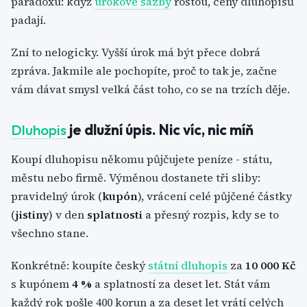
paradoxu: když
úrokové sazby
rostou, ceny dluhopisů
padají.
Zní to nelogicky. Vyšší úrok má být přece dobrá
zpráva. Jakmile ale pochopíte, proč to tak je, začne
vám dávat smysl velká část toho, co se na trzích děje.
Dluhopis
je dlužní úpis. Nic víc, nic míň
Koupí dluhopisu někomu půjčujete peníze - státu,
městu nebo firmě. Výměnou dostanete tři sliby:
pravidelný úrok (
kupón
), vrácení celé půjčené částky
(
jistiny
) v den
splatnosti
a přesný rozpis, kdy se to
všechno stane.
Konkrétně: koupíte český
státní dluhopis
za
10 000 Kč
s kupónem
4 %
a splatností za deset let. Stát vám
každý rok pošle 400 korun a za deset let vrátí celých