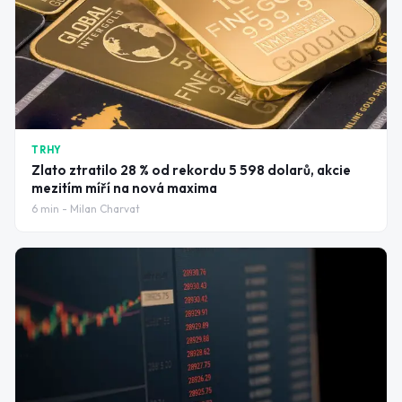
TRHY
Zlato ztratilo 28 % od rekordu 5 598 dolarů, akcie
mezitím míří na nová maxima
6
min -
Milan Charvat