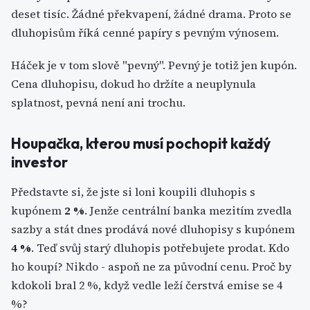
deset tisíc. Žádné překvapení, žádné drama. Proto se
dluhopisům říká cenné papíry s pevným výnosem.
Háček je v tom slově "pevný". Pevný je totiž jen kupón.
Cena dluhopisu, dokud ho držíte a neuplynula
splatnost, pevná není ani trochu.
Houpačka, kterou musí pochopit každý
investor
Představte si, že jste si loni koupili dluhopis s
kupónem
2 %
. Jenže centrální banka mezitím zvedla
sazby a stát dnes prodává nové dluhopisy s kupónem
4 %
. Teď svůj starý dluhopis potřebujete prodat. Kdo
ho koupí? Nikdo - aspoň ne za původní cenu. Proč by
kdokoli bral 2 %, když vedle leží čerstvá emise se 4
%?