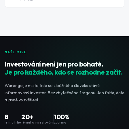
NAŠE MISE
Investování není jen pro bohaté.
Je pro každého, kdo se rozhodne začít.
Warengo je místo, kde se z běžného člověka stává
informovaný investor. Bez zbytečného žargonu. Jen fakta, data
a jasné vysvětlení.
8
20+
100%
let na trhu
témat o investování
zdarma