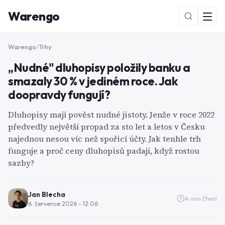
Warengo
Warengo
/
Trhy
„Nudné" dluhopisy položily banku a
smazaly 30 % v jediném roce. Jak
doopravdy fungují?
Dluhopisy mají pověst nudné jistoty. Jenže v roce 2022
předvedly největší propad za sto let a letos v Česku
NOVÉ
najednou nesou víc než spořicí účty. Jak tenhle trh
funguje a proč ceny dluhopisů padají, když rostou
sazby?
Jan Blecha
4
min čtení
6. července 2026 - 12:06