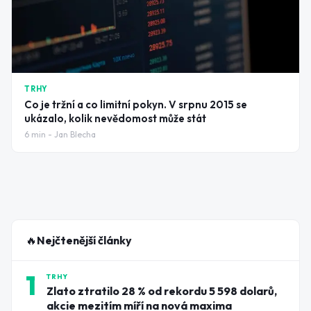
TRHY
Co je tržní a co limitní pokyn. V srpnu 2015 se
ukázalo, kolik nevědomost může stát
6
min -
Jan Blecha
🔥
Nejčtenější články
1
TRHY
Zlato ztratilo 28 % od rekordu 5 598 dolarů,
akcie mezitím míří na nová maxima