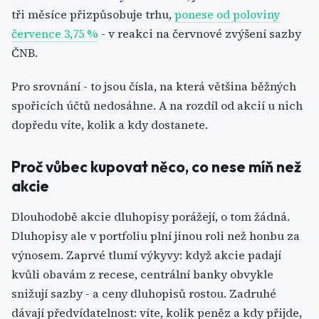
tři měsíce přizpůsobuje trhu,
ponese od poloviny
července 3,75 %
- v reakci na červnové zvýšení sazby
ČNB.
Pro srovnání - to jsou čísla, na která většina běžných
spořicích účtů nedosáhne. A na rozdíl od akcií u nich
dopředu víte, kolik a kdy dostanete.
Proč vůbec kupovat něco, co nese míň než
akcie
Dlouhodobě akcie dluhopisy porážejí, o tom žádná.
Dluhopisy ale v portfoliu plní jinou roli než honbu za
výnosem. Zaprvé tlumí výkyvy: když akcie padají
kvůli obavám z recese, centrální banky obvykle
snižují sazby - a ceny dluhopisů rostou. Zadruhé
dávají předvídatelnost: víte, kolik peněz a kdy přijde,