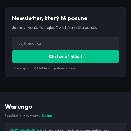
Newsletter, který tě posune
Jednou týdně. To nejlepší z trhů a světa peněz.
Chci se přihlásit
✓ Bez spamu
✓ Odhlášení jedním klikem
Warengo
Součást ekosystému
Bulios
Češi a Slováci, kteří se s námi každý den