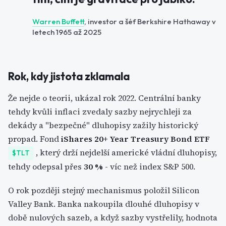
Warren Buffett
, investor a šéf Berkshire Hathaway v
letech 1965 až 2025
Rok, kdy jistota zklamala
Že nejde o teorii, ukázal rok 2022. Centrální banky
tehdy kvůli inflaci zvedaly sazby nejrychleji za
dekády a "bezpečné" dluhopisy zažily historický
propad. Fond
iShares 20+ Year Treasury Bond ETF
, který drží nejdelší americké vládní dluhopisy,
$TLT
tehdy odepsal přes
30 %
- víc než index S&P 500.
O rok později stejný mechanismus položil Silicon
Valley Bank. Banka nakoupila dlouhé dluhopisy v
době nulových sazeb, a když sazby vystřelily, hodnota