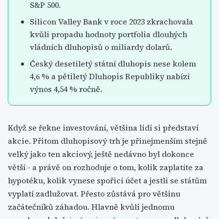
S&P 500.
Silicon Valley Bank v roce 2023 zkrachovala
kvůli propadu hodnoty portfolia dlouhých
vládních dluhopisů o miliardy dolarů.
Český desetiletý státní dluhopis nese kolem
4,6 % a pětiletý Dluhopis Republiky nabízí
výnos 4,54 % ročně.
Když se řekne investování, většina lidí si představí
akcie. Přitom dluhopisový trh je přinejmenším stejně
velký jako ten akciový, ještě nedávno byl dokonce
větší - a právě on rozhoduje o tom, kolik zaplatíte za
hypotéku, kolik vynese spořicí účet a jestli se státům
vyplatí zadlužovat. Přesto zůstává pro většinu
začátečníků záhadou. Hlavně kvůli jednomu