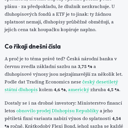
plánu - za předpokladu, že dlužník nezkrachuje. U
dluhopisových fondů a ETF je to jinak: ty žádnou
splatnost nemají, dluhopisy průběžně obměňují, a
jejich cena tak houpačku kopíruje naplno.
Co říkají dnešní čísla
A proč je to téma právě teď? Česká národní banka v
červnu zvedla základní sazbu na
3,75 %
a
dluhopisové výnosy jsou nejzajímavější za několik let.
Podle dat Trading Economics nese
český desetiletý
státní dluhopis
kolem
4,6 %
,
americký
zhruba
4,5 %
.
Dostaly se i na drobné investory: Ministerstvo financí
letos
obnovilo prodej Dluhopisu Republiky
a jeho
pětiletá fixní varianta nabízí výnos do splatnosti
4,54
%
ročně. Krátkodobý Flexi Bond, jehož sazba se každé