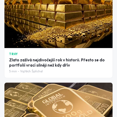
TRHY
Zlato zažívá nejdivočejší rok v historii. Přesto se do
portfolií vrací silněji než kdy dřív
5
min -
Vojtěch Šplíchal