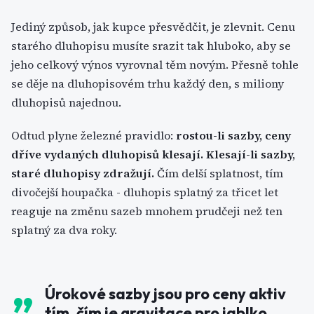
Jediný způsob, jak kupce přesvědčit, je zlevnit. Cenu
starého dluhopisu musíte srazit tak hluboko, aby se
jeho celkový výnos vyrovnal těm novým. Přesně tohle
se děje na dluhopisovém trhu každý den, s miliony
dluhopisů najednou.
Odtud plyne železné pravidlo:
rostou-li sazby, ceny
dříve vydaných dluhopisů klesají. Klesají-li sazby,
staré dluhopisy zdražují.
Čím delší splatnost, tím
divočejší houpačka - dluhopis splatný za třicet let
reaguje na změnu sazeb mnohem prudčeji než ten
splatný za dva roky.
Úrokové sazby jsou pro ceny aktiv
tím, čím je gravitace pro jablko.