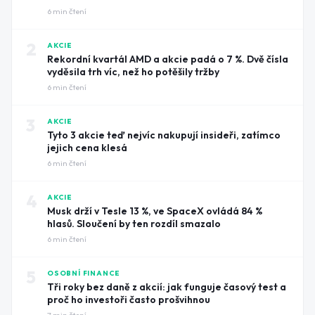
6
min čtení
2
AKCIE
Rekordní kvartál AMD a akcie padá o 7 %. Dvě čísla
vyděsila trh víc, než ho potěšily tržby
6
min čtení
3
AKCIE
Tyto 3 akcie teď nejvíc nakupují insideři, zatímco
jejich cena klesá
6
min čtení
4
AKCIE
Musk drží v Tesle 13 %, ve SpaceX ovládá 84 %
hlasů. Sloučení by ten rozdíl smazalo
6
min čtení
5
OSOBNÍ FINANCE
Tři roky bez daně z akcií: jak funguje časový test a
proč ho investoři často prošvihnou
7
min čtení