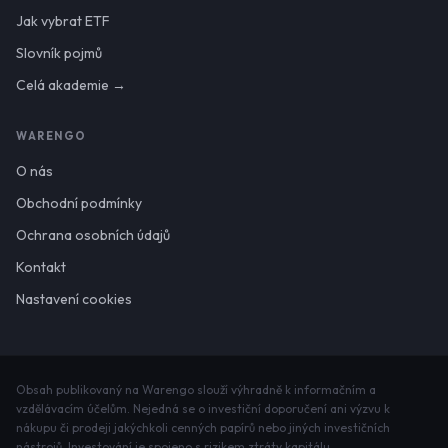
Jak vybrat ETF
Slovník pojmů
Celá akademie →
WARENGO
O nás
Obchodní podmínky
Ochrana osobních údajů
Kontakt
Nastavení cookies
Obsah publikovaný na Warengo slouží výhradně k informačním a
vzdělávacím účelům. Nejedná se o investiční doporučení ani výzvu k
nákupu či prodeji jakýchkoli cenných papírů nebo jiných investičních
nástrojů. Investování je spojeno s rizikem ztráty kapitálu.