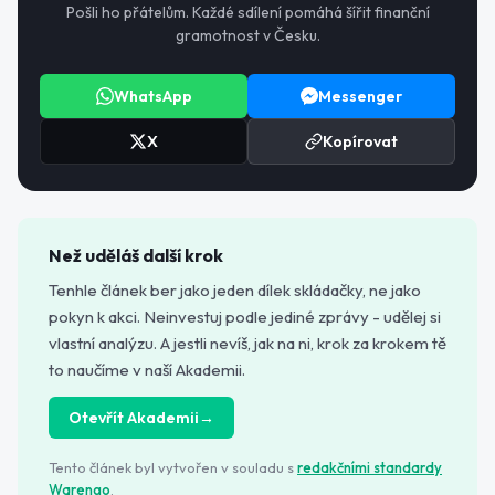
Pošli ho přátelům. Každé sdílení pomáhá šířit finanční
gramotnost v Česku.
WhatsApp
Messenger
X
Kopírovat
Než uděláš další krok
Tenhle článek ber jako jeden dílek skládačky, ne jako
pokyn k akci. Neinvestuj podle jediné zprávy - udělej si
vlastní analýzu. A jestli nevíš, jak na ni, krok za krokem tě
to naučíme v naší Akademii.
Otevřít Akademii
→
Tento článek byl vytvořen v souladu s
redakčními standardy
Warengo
.