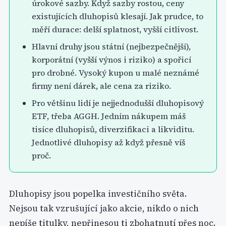
úrokové sazby. Když sazby rostou, ceny
existujících dluhopisů klesají. Jak prudce, to
měří durace: delší splatnost, vyšší citlivost.
Hlavní druhy jsou státní (nejbezpečnější),
korporátní (vyšší výnos i riziko) a spořicí
pro drobné. Vysoký kupon u malé neznámé
firmy není dárek, ale cena za riziko.
Pro většinu lidí je nejjednodušší dluhopisový
ETF, třeba AGGH. Jedním nákupem máš
tisíce dluhopisů, diverzifikaci a likviditu.
Jednotlivé dluhopisy až když přesně víš
proč.
Dluhopisy jsou popelka investičního světa.
Nejsou tak vzrušující jako akcie, nikdo o nich
nepíše titulky, nepřinesou ti zbohatnutí přes noc.