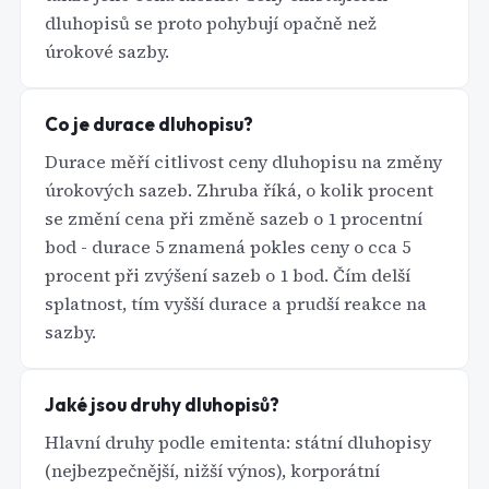
dluhopisů se proto pohybují opačně než
úrokové sazby.
Co je durace dluhopisu?
Durace měří citlivost ceny dluhopisu na změny
úrokových sazeb. Zhruba říká, o kolik procent
se změní cena při změně sazeb o 1 procentní
bod - durace 5 znamená pokles ceny o cca 5
procent při zvýšení sazeb o 1 bod. Čím delší
splatnost, tím vyšší durace a prudší reakce na
sazby.
Jaké jsou druhy dluhopisů?
Hlavní druhy podle emitenta: státní dluhopisy
(nejbezpečnější, nižší výnos), korporátní