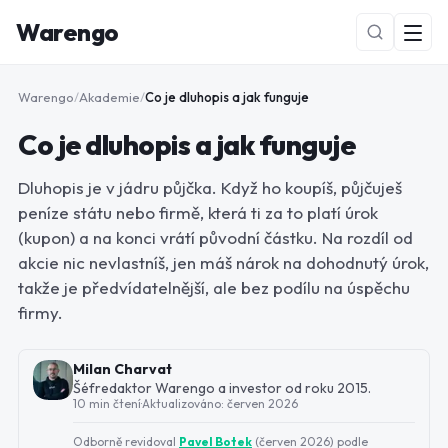
Warengo
Warengo
/
Akademie
/
Co je dluhopis a jak funguje
Co je dluhopis a jak funguje
Dluhopis je v jádru půjčka. Když ho koupíš, půjčuješ
peníze státu nebo firmě, která ti za to platí úrok
(kupon) a na konci vrátí původní částku. Na rozdíl od
akcie nic nevlastníš, jen máš nárok na dohodnutý úrok,
NOVÉ
takže je předvídatelnější, ale bez podílu na úspěchu
firmy.
Milan Charvat
Šéfredaktor Warengo a investor od roku 2015.
10 min čtení
·
Aktualizováno:
červen 2026
Odborně revidoval
Pavel Botek
(
červen 2026
) podle