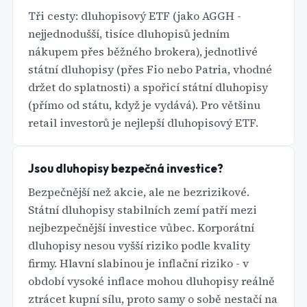
Tři cesty: dluhopisový ETF (jako AGGH -
nejjednodušší, tisíce dluhopisů jedním
nákupem přes běžného brokera), jednotlivé
státní dluhopisy (přes Fio nebo Patria, vhodné
držet do splatnosti) a spořicí státní dluhopisy
(přímo od státu, když je vydává). Pro většinu
retail investorů je nejlepší dluhopisový ETF.
Jsou dluhopisy bezpečná investice?
Bezpečnější než akcie, ale ne bezrizikové.
Státní dluhopisy stabilních zemí patří mezi
nejbezpečnější investice vůbec. Korporátní
dluhopisy nesou vyšší riziko podle kvality
firmy. Hlavní slabinou je inflační riziko - v
období vysoké inflace mohou dluhopisy reálně
ztrácet kupní sílu, proto samy o sobě nestačí na