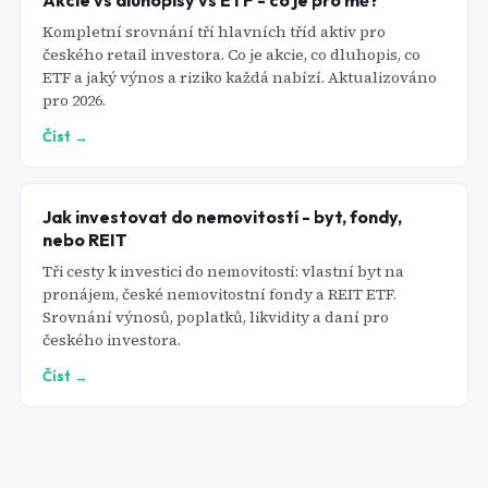
Akcie vs dluhopisy vs ETF - co je pro mě?
Kompletní srovnání tří hlavních tříd aktiv pro
českého retail investora. Co je akcie, co dluhopis, co
ETF a jaký výnos a riziko každá nabízí. Aktualizováno
pro 2026.
Číst →
Jak investovat do nemovitostí - byt, fondy,
nebo REIT
Tři cesty k investici do nemovitostí: vlastní byt na
pronájem, české nemovitostní fondy a REIT ETF.
Srovnání výnosů, poplatků, likvidity a daní pro
českého investora.
Číst →