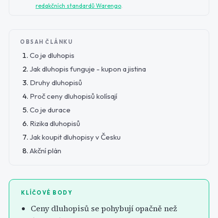
redakčních standardů Warengo
.
OBSAH ČLÁNKU
Co je dluhopis
Jak dluhopis funguje - kupon a jistina
Druhy dluhopisů
Proč ceny dluhopisů kolísají
Co je durace
Rizika dluhopisů
Jak koupit dluhopisy v Česku
Akční plán
KLÍČOVÉ BODY
Ceny dluhopisů se pohybují opačně než