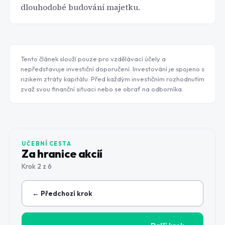
dlouhodobé budování majetku.
Tento článek slouží pouze pro vzdělávací účely a
nepředstavuje investiční doporučení. Investování je spojeno s
rizikem ztráty kapitálu. Před každým investičním rozhodnutím
zvaž svou finanční situaci nebo se obrať na odborníka.
UČEBNÍ CESTA
Za hranice akcií
Krok
2
z
6
← Předchozí krok