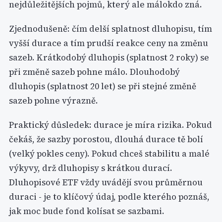
nejdůležitějších pojmů, který ale málokdo zná.
Zjednodušeně: čím delší splatnost dluhopisu, tím
vyšší durace a tím prudší reakce ceny na změnu
sazeb. Krátkodobý dluhopis (splatnost 2 roky) se
při změně sazeb pohne málo. Dlouhodobý
dluhopis (splatnost 20 let) se při stejné změně
sazeb pohne výrazně.
Praktický důsledek: durace je míra rizika. Pokud
čekáš, že sazby porostou, dlouhá durace tě bolí
(velký pokles ceny). Pokud chceš stabilitu a malé
výkyvy, drž dluhopisy s krátkou durací.
Dluhopisové ETF vždy uvádějí svou průměrnou
duraci - je to klíčový údaj, podle kterého poznáš,
jak moc bude fond kolísat se sazbami.