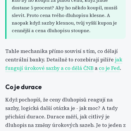
kdo by ho koupil za plnou cenu, když jinde
dostane 5 procent? Aby ho někdo koupil, musíš
slevit. Proto cena tvého dluhopisu klesne. A
naopak když sazby klesnou, tvůj vyšší kupon je
cennější a cena dluhopisu stoupne.
Tahle mechanika přímo souvisí s tím, co dělají
centrální banky. Detailně to rozebírají pilíře
jak
fungují úrokové sazby a co dělá ČNB
a
co je Fed
.
Co je durace
Když pochopíš, že ceny dluhopisů reagují na
sazby, logická další otázka je - jak moc? A tady
přichází durace. Durace měří, jak citlivý je
dluhopis na změny úrokových sazeb. Je to jeden z