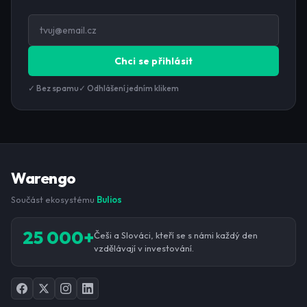
Chci se přihlásit
✓ Bez spamu
✓ Odhlášení jedním klikem
Warengo
Součást ekosystému
Bulios
25 000+
Češi a Slováci, kteří se s námi každý den
vzdělávají v investování.