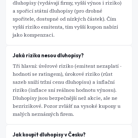
dluhopisy (vydávají firmy, vyšší výnos i riziko)
a spořicí státní dluhopisy (pro drobné
spořitele, dostupné od nízkých částek). Čím
vyšší riziko emitenta, tím vyšší kupon nabízí
jako kompenzaci.
Jaká rizika nesou dluhopisy?
Tři hlavní: úvěrové riziko (emitent nezaplatí -
hodnotí se ratingem), úrokové riziko (růst
sazeb sníží tržní cenu dluhopisu) a inflační
riziko (inflace sní reálnou hodnotu výnosu).
Dluhopisy jsou bezpečnější než akcie, ale ne
bezrizikové. Pozor zvlášť na vysoké kupony u
malých neznámých firem.
Jak koupit dluhopisy v Česku?