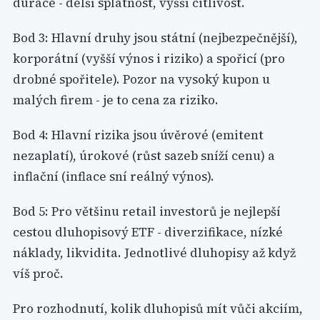
durace - delší splatnost, vyšší citlivost.
Bod 3: Hlavní druhy jsou státní (nejbezpečnější),
korporátní (vyšší výnos i riziko) a spořicí (pro
drobné spořitele). Pozor na vysoký kupon u
malých firem - je to cena za riziko.
Bod 4: Hlavní rizika jsou úvěrové (emitent
nezaplatí), úrokové (růst sazeb sníží cenu) a
inflační (inflace sní reálný výnos).
Bod 5: Pro většinu retail investorů je nejlepší
cestou dluhopisový ETF - diverzifikace, nízké
náklady, likvidita. Jednotlivé dluhopisy až když
víš proč.
Pro rozhodnutí, kolik dluhopisů mít vůči akciím,