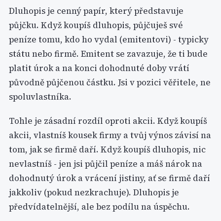
Dluhopis je cenný papír, který představuje
půjčku. Když koupíš dluhopis, půjčuješ své
peníze tomu, kdo ho vydal (emitentovi) - typicky
státu nebo firmě. Emitent se zavazuje, že ti bude
platit úrok a na konci dohodnuté doby vrátí
původně půjčenou částku. Jsi v pozici věřitele, ne
spoluvlastníka.
Tohle je zásadní rozdíl oproti akcii. Když koupíš
akcii, vlastníš kousek firmy a tvůj výnos závisí na
tom, jak se firmě daří. Když koupíš dluhopis, nic
nevlastníš - jen jsi půjčil peníze a máš nárok na
dohodnutý úrok a vrácení jistiny, ať se firmě daří
jakkoliv (pokud nezkrachuje). Dluhopis je
předvídatelnější, ale bez podílu na úspěchu.