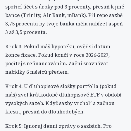
spořicí účet s úroky pod 3 procenty, přesuň k jiné
bance (Trinity, Air Bank, mBank). Při repo sazbě
3,75 procenta by tvoje banka měla nabízet aspoň
3 až 3,5 procenta.
Krok 3: Pokud máš hypotéku, ověř si datum
konce fixace. Pokud končí v roce 2026-2027,
počítej s refinancováním. Začni srovnávat
nabídky 6 měsíců předem.
Krok 4: U dluhopisové složky portfolia (pokud
máš) zvol krátkodobé dluhopisové ETF v období
vysokých sazeb. Když sazby vrcholí a začnou
klesat, přesuň do dlouhodobých.
Krok 5: Ignoruj denní zprávy o sazbách. Pro