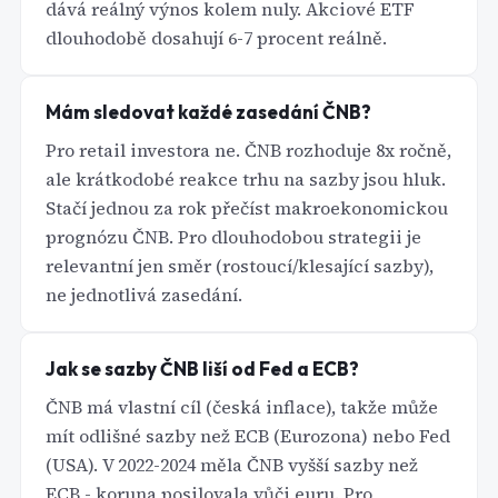
dává reálný výnos kolem nuly. Akciové ETF
dlouhodobě dosahují 6-7 procent reálně.
Mám sledovat každé zasedání ČNB?
Pro retail investora ne. ČNB rozhoduje 8x ročně,
ale krátkodobé reakce trhu na sazby jsou hluk.
Stačí jednou za rok přečíst makroekonomickou
prognózu ČNB. Pro dlouhodobou strategii je
relevantní jen směr (rostoucí/klesající sazby),
ne jednotlivá zasedání.
Jak se sazby ČNB liší od Fed a ECB?
ČNB má vlastní cíl (česká inflace), takže může
mít odlišné sazby než ECB (Eurozona) nebo Fed
(USA). V 2022-2024 měla ČNB vyšší sazby než
ECB - koruna posilovala vůči euru. Pro