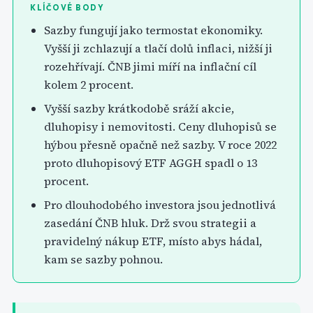
KLÍČOVÉ BODY
Sazby fungují jako termostat ekonomiky.
Vyšší ji zchlazují a tlačí dolů inflaci, nižší ji
rozehřívají. ČNB jimi míří na inflační cíl
kolem 2 procent.
Vyšší sazby krátkodobě sráží akcie,
dluhopisy i nemovitosti. Ceny dluhopisů se
hýbou přesně opačně než sazby. V roce 2022
proto dluhopisový ETF AGGH spadl o 13
procent.
Pro dlouhodobého investora jsou jednotlivá
zasedání ČNB hluk. Drž svou strategii a
pravidelný nákup ETF, místo abys hádal,
kam se sazby pohnou.