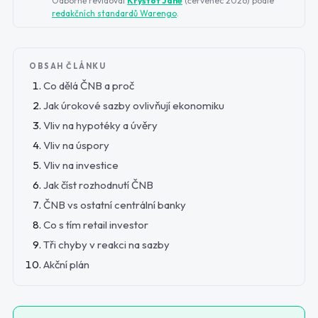
Odborně revidoval
Kryštof Jáně
(
červenec 2026
) podle
redakčních standardů Warengo
.
OBSAH ČLÁNKU
Co dělá ČNB a proč
Jak úrokové sazby ovlivňují ekonomiku
Vliv na hypotéky a úvěry
Vliv na úspory
Vliv na investice
Jak číst rozhodnutí ČNB
ČNB vs ostatní centrální banky
Co s tím retail investor
Tři chyby v reakci na sazby
Akční plán