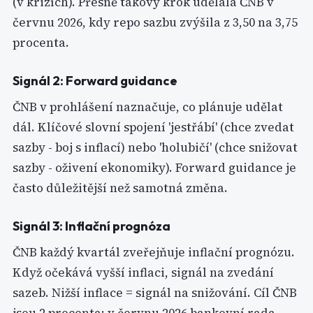
(v krizích). Přesně takový krok udělala ČNB v
červnu 2026, kdy repo sazbu zvýšila z 3,50 na 3,75
procenta.
Signál 2: Forward guidance
ČNB v prohlášení naznačuje, co plánuje udělat
dál. Klíčové slovní spojení 'jestřábí' (chce zvedat
sazby - boj s inflací) nebo 'holubičí' (chce snižovat
sazby - oživení ekonomiky). Forward guidance je
často důležitější než samotná změna.
Signál 3: Inflační prognóza
ČNB každý kvartál zveřejňuje inflační prognózu.
Když očekává vyšší inflaci, signál na zvedání
sazeb. Nižší inflace = signál na snižování. Cíl ČNB