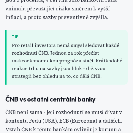
jsou 2 procenta; v červnu 2026 bankovní rada
vnímala převažující rizika směrem k vyšší
inflaci, a proto sazby preventivně zvýšila.
TIP
Pro retail investora nemá smysl sledovat každé
rozhodnutí ČNB. Jednou za rok přečíst
makroekonomickou prognózu stačí. Krátkodobé
reakce trhu na sazby jsou hluk - drž svou
strategii bez ohledu na to, co dělá ČNB.
ČNB vs ostatní centrální banky
ČNB není sama - její rozhodnutí se musí dívat v
kontextu Fedu (USA), ECB (Eurozona) a dalších.
Vztah ČNB k těmto bankám ovlivňuje korunu a