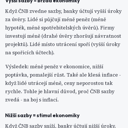
Vyšší sazby = brzda ekonomiky
Když ČNB zvedne sazby, banky účtují vyšší úroky
za úvěry. Lidé si půjčují méně peněz (méně
hypoték, méně spotřebitelských úvěrů). Firmy
investují méně (drahé úvěry zhoršují návratnost
projektů). Lidé místo utrácení spoří (vyšší úroky
na spořicích účtech).
Výsledek: méně peněz v ekonomice, nižší
poptávka, pomalejší růst. Také ale klesá inflace -
když lidé utrácejí méně, ceny neporostou tak
rychle. Tohle je hlavní důvod, proč ČNB sazby
zvedá - na boj s inflací.
Nižší sazby = stimul ekonomiky
Když ČNB sazby sníží, banky účtují nižší úroky.