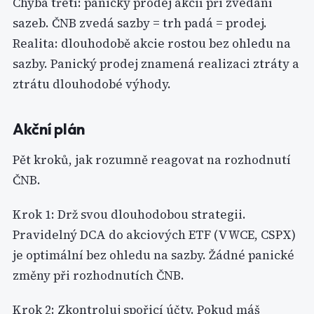
Chyba třetí: panický prodej akcií při zvedání
sazeb. ČNB zvedá sazby = trh padá = prodej.
Realita: dlouhodobě akcie rostou bez ohledu na
sazby. Panický prodej znamená realizaci ztráty a
ztrátu dlouhodobé výhody.
Akční plán
Pět kroků, jak rozumně reagovat na rozhodnutí
ČNB.
Krok 1: Drž svou dlouhodobou strategii.
Pravidelný DCA do akciových ETF (VWCE, CSPX)
je optimální bez ohledu na sazby. Žádné panické
změny při rozhodnutích ČNB.
Krok 2: Zkontroluj spořicí účty. Pokud máš