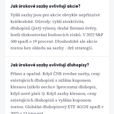
Jak úrokové sazby ovlivňují akcie?
Vyšší sazby jsou pro akcie obvykle nepříznivé
krátkodobě. Důvody: vyšší atraktivita
dluhopisů (jistý výnos), drahé firemní úvěry,
horší diskontování budoucích zisků. V 2022 S&P
500 spadl o 19 procent. Dlouhodobě ale akcie
rostou bez ohledu na sazby - drž strategii.
Jak úrokové sazby ovlivňují dluhopisy?
Přímo a opačně. Když ČNB zvedne sazby, ceny
existujících dluhopisů s nižším kuponem
klesnou (nikdo nechce 3procentní dluhopis,
když nové platí 5). Když sazby klesnou, ceny
existujících dluhopisů s vyšším kuponem
rostou. Globální dluhopisový ETF AGGH spadl v
2022 o 13 procent.