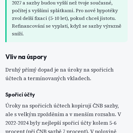
2027 a sazby budou vyšší než tvoje současné,
počítej s vyššími splátkami. Pro nové hypotéky
zvol delší fixaci (5-10 let), pokud chceš jistotu.
Refinancování se vyplatí, když se sazby výrazně
sníží.
Vliv na úspory
Druhý přímý dopad je na úroky na spořicích
účtech a termínovaných vkladech.
Spořicí účty
Úroky na spořicích účtech kopírují ČNB sazby,
ale s velkým zpožděním a v menším rozsahu. V
2022-2024 byly nejlepší spořicí účty kolem 5-6
procent (při ČNB sazbě 7 procent). V polovině