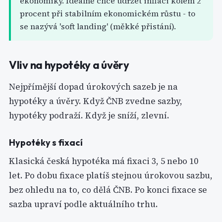
ekonomiky. Ideálně chce udržet inflaci kolem 2
procent při stabilním ekonomickém růstu - to
se nazývá 'soft landing' (měkké přistání).
Vliv na hypotéky a úvěry
Nejpřímější dopad úrokových sazeb je na
hypotéky a úvěry. Když ČNB zvedne sazby,
hypotéky podraží. Když je sníží, zlevní.
Hypotéky s fixací
Klasická česká hypotéka má fixaci 3, 5 nebo 10
let. Po dobu fixace platíš stejnou úrokovou sazbu,
bez ohledu na to, co dělá ČNB. Po konci fixace se
sazba upraví podle aktuálního trhu.