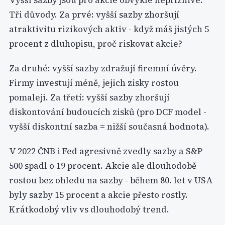
Vyšší sazby jsou pro akcie obvykle nepříznivé.
Tři důvody. Za prvé: vyšší sazby zhoršují
atraktivitu rizikových aktiv - když máš jistých 5
procent z dluhopisu, proč riskovat akcie?
Za druhé: vyšší sazby zdražují firemní úvěry.
Firmy investují méně, jejich zisky rostou
pomaleji. Za třetí: vyšší sazby zhoršují
diskontování budoucích zisků (pro DCF model -
vyšší diskontní sazba = nižší současná hodnota).
V 2022 ČNB i Fed agresivně zvedly sazby a S&P
500 spadl o 19 procent. Akcie ale dlouhodobě
rostou bez ohledu na sazby - během 80. let v USA
byly sazby 15 procent a akcie přesto rostly.
Krátkodobý vliv vs dlouhodobý trend.