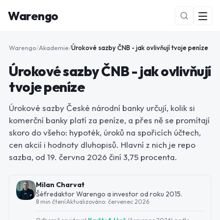
Warengo
Warengo
/
Akademie
/
Úrokové sazby ČNB - jak ovlivňují tvoje peníze
Úrokové sazby ČNB - jak ovlivňují
tvoje peníze
Úrokové sazby České národní banky určují, kolik si
komerční banky platí za peníze, a přes ně se promítají
NOVÉ
skoro do všeho: hypoték, úroků na spořicích účtech,
cen akcií i hodnoty dluhopisů. Hlavní z nich je repo
sazba, od 19. června 2026 činí 3,75 procenta.
Milan Charvat
Šéfredaktor Warengo a investor od roku 2015.
8 min čtení
·
Aktualizováno:
červenec 2026