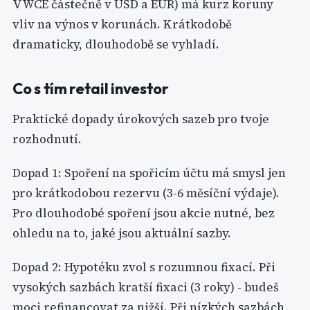
VWCE částečně v USD a EUR) má kurz koruny
vliv na výnos v korunách. Krátkodobě
dramaticky, dlouhodobě se vyhladí.
Co s tím retail investor
Praktické dopady úrokových sazeb pro tvoje
rozhodnutí.
Dopad 1: Spoření na spořicím účtu má smysl jen
pro krátkodobou rezervu (3-6 měsíční výdaje).
Pro dlouhodobé spoření jsou akcie nutné, bez
ohledu na to, jaké jsou aktuální sazby.
Dopad 2: Hypotéku zvol s rozumnou fixací. Při
vysokých sazbách kratší fixaci (3 roky) - budeš
moci refinancovat za nižší. Při nízkých sazbách