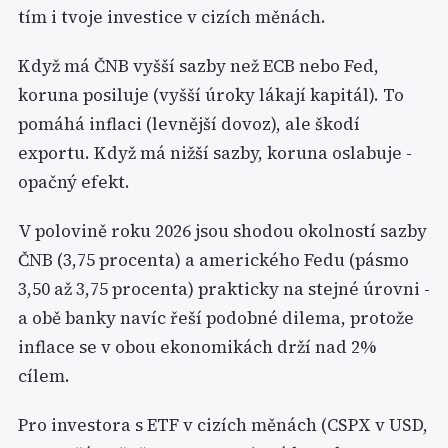
tím i tvoje investice v cizích měnách.
Když má ČNB vyšší sazby než ECB nebo Fed,
koruna posiluje (vyšší úroky lákají kapitál). To
pomáhá inflaci (levnější dovoz), ale škodí
exportu. Když má nižší sazby, koruna oslabuje -
opačný efekt.
V polovině roku 2026 jsou shodou okolností sazby
ČNB (3,75 procenta) a amerického Fedu (pásmo
3,50 až 3,75 procenta) prakticky na stejné úrovni -
a obě banky navíc řeší podobné dilema, protože
inflace se v obou ekonomikách drží nad 2%
cílem.
Pro investora s ETF v cizích měnách (CSPX v USD,