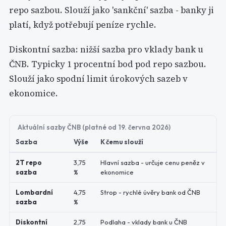
repo sazbou. Slouží jako 'sankční' sazba - banky ji
platí, když potřebují peníze rychle.
Diskontní sazba: nižší sazba pro vklady bank u
ČNB. Typicky 1 procentní bod pod repo sazbou.
Slouží jako spodní limit úrokových sazeb v
ekonomice.
Aktuální sazby ČNB (platné od 19. června 2026)
Sazba
Výše
K čemu slouží
2T repo
3,75
Hlavní sazba - určuje cenu peněz v
sazba
%
ekonomice
Lombardní
4,75
Strop - rychlé úvěry bank od ČNB
sazba
%
Diskontní
2,75
Podlaha - vklady bank u ČNB