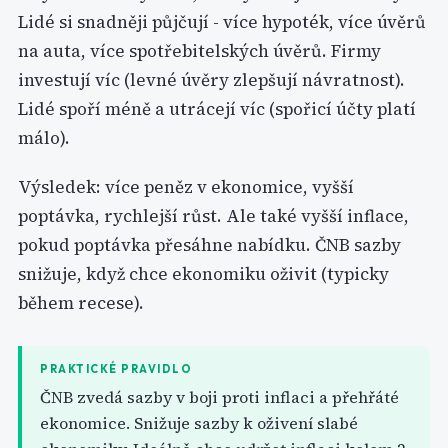
Lidé si snadněji půjčují - více hypoték, více úvěrů
na auta, více spotřebitelských úvěrů. Firmy
investují víc (levné úvěry zlepšují návratnost).
Lidé spoří méně a utrácejí víc (spořicí účty platí
málo).
Výsledek: více peněz v ekonomice, vyšší
poptávka, rychlejší růst. Ale také vyšší inflace,
pokud poptávka přesáhne nabídku. ČNB sazby
snižuje, když chce ekonomiku oživit (typicky
během recese).
PRAKTICKÉ PRAVIDLO
ČNB zvedá sazby v boji proti inflaci a přehřáté
ekonomice. Snižuje sazby k oživení slabé