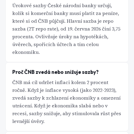
Úrokové sazby České národní banky určují,
kolik si komerční banky musí platit za peníze,
které si od ČNB půjčují. Hlavní sazba je repo
sazba (2T repo rate), od 19. června 2026 činí 3,75
procenta. Ovlivňuje úroky na hypotékách,
úvěrech, spořicích účtech a tím celou
ekonomiku.
Proč ČNB zvedá nebo snižuje sazby?
ČNB má cíl udržet inflaci kolem 2 procent
ročně. Když je inflace vysoká (jako 2022-2023),
zvedá sazby k zchlazení ekonomiky a omezení
utrácení. Když je ekonomika slabá nebo v
recesi, sazby snižuje, aby stimulovala růst přes
levnější úvěry.