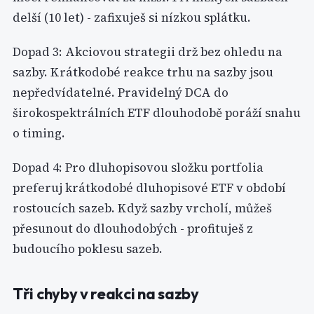
delší (10 let) - zafixuješ si nízkou splátku.
Dopad 3: Akciovou strategii drž bez ohledu na
sazby. Krátkodobé reakce trhu na sazby jsou
nepředvídatelné. Pravidelný DCA do
širokospektrálních ETF dlouhodobě poráží snahu
o timing.
Dopad 4: Pro dluhopisovou složku portfolia
preferuj krátkodobé dluhopisové ETF v období
rostoucích sazeb. Když sazby vrcholí, můžeš
přesunout do dlouhodobých - profituješ z
budoucího poklesu sazeb.
Tři chyby v reakci na sazby