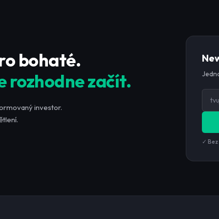
pro bohaté.
New
Jedno
e rozhodne začít.
formovaný investor.
tlení.
✓ Bez