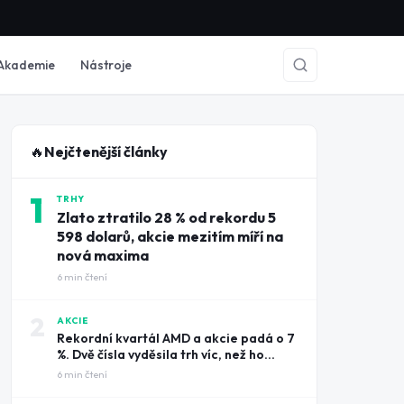
Akademie
Nástroje
🔥
Nejčtenější články
1
TRHY
Zlato ztratilo 28 % od rekordu 5
598 dolarů, akcie mezitím míří na
nová maxima
6
min čtení
2
AKCIE
Rekordní kvartál AMD a akcie padá o 7
%. Dvě čísla vyděsila trh víc, než ho
potěšily tržby
6
min čtení