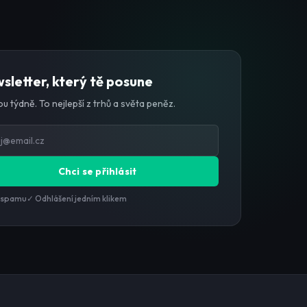
sletter, který tě posune
u týdně. To nejlepší z trhů a světa peněz.
Chci se přihlásit
 spamu
✓ Odhlášení jedním klikem