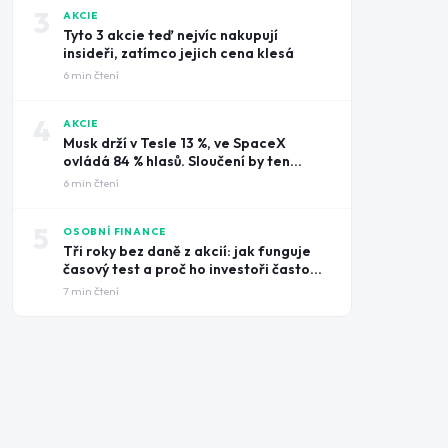
3
AKCIE
Tyto 3 akcie teď nejvíc nakupují
insideři, zatímco jejich cena klesá
6
min čtení
4
AKCIE
Musk drží v Tesle 13 %, ve SpaceX
ovládá 84 % hlasů. Sloučení by ten
rozdíl smazalo
6
min čtení
5
OSOBNÍ FINANCE
Tři roky bez daně z akcií: jak funguje
časový test a proč ho investoři často
prošvihnou
7
min čtení