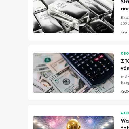
Stř
ana
Bank
100 
běh
Kryš
Co s
uch
OSO
Z 1
vá
Inde
bez
do t
Kryš
ale 
kter
AKC
Wal
fot