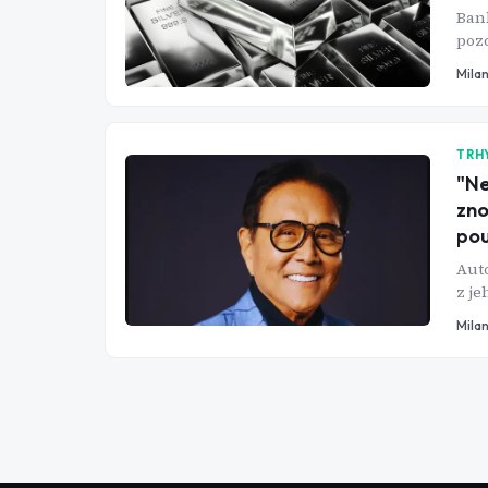
Bank
pozo
Mila
TRH
"Ne
zno
po
Auto
z je
Mila