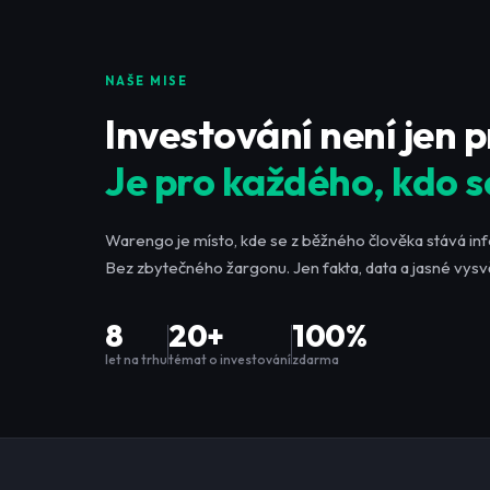
NAŠE MISE
Investování není jen 
Je pro každého, kdo s
Warengo je místo, kde se z běžného člověka stává in
Bez zbytečného žargonu. Jen fakta, data a jasné vysvě
8
20+
100%
let na trhu
témat o investování
zdarma