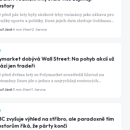
estory
ě před pár lety byly sázkové trhy vnímány jako zábava pro
ušky sportu a politiky. Dnes jejich data sleduje Goldman
s, hedge fondy i investoři na Wall Street. Predikční
tof Jáně
4
min čtení
2. června
formy začínají nabízet něco, co tradiční analytici často
kážou a sice kolektivní odhad budoucnosti v reálném
. Jak to využít při investování?
Y
ymarket dobývá Wall Street: Na pohyb akcií už
ází jen tradeři
ě před dvěma lety se Polymarket soustředil hlavně na
toměny. Dnes jde o jednu z nejrychleji rostoucích
forem, na které lidé obchodují pravděpodobnosti
tof Jáně
3
min čtení
1. června
ucích událostí. A stále častěji nejde o politiku ani sport.
latformě se začínají objevovat sázky na akciové trhy,
ové sazby, inflaci nebo ekonomická rozhodnutí
rálních bank.
Y
C zvyšuje výhled na stříbro, ale paradoxně tím
estorům říká, že párty končí