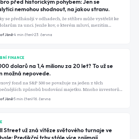
íbro před historickým pohybem: Jen se
lytici nemohou shodnout, na jakou stranu.
y se předhánějí v odhadech, že stříbro může vystřelit ke
dolarům za unci. Jenže kov, o kterém mluví, mezitím
em několika měsíců smazal téměř polovinu své hodnoty.
tof Jáně
4
min čtení
23. června
e to děje s aktivem, které se rádo prodává jako stabilní
ovatel hodnoty?
BNÍ FINANCE
000 dolarů na 1,4 milionu za 20 let? To už se
m možná nepovede.
xový fond na S&P 500 se považuje za jeden z těch
pečnějších způsobů budování majetku. Mnoho investorů
ohoto fondu investuje pod vidinou milionových zisků. Ty
tof Jáně
5
min čtení
16. června
stojí na výnosu z jedné výjimečné dekády a na hrstce akcií,
é dnes index drží pohromadě.
IE
l Street už zná vítěze světového turnaje ve
bale: Predikční trhy stále více zajímají