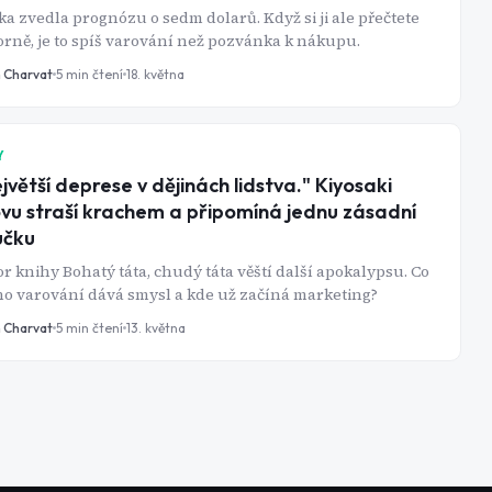
a zvedla prognózu o sedm dolarů. Když si ji ale přečtete
rně, je to spíš varování než pozvánka k nákupu.
n Charvat
5
min čtení
18. května
Y
jvětší deprese v dějinách lidstva." Kiyosaki
vu straší krachem a připomíná jednu zásadní
učku
r knihy Bohatý táta, chudý táta věští další apokalypsu. Co
ho varování dává smysl a kde už začíná marketing?
n Charvat
5
min čtení
13. května