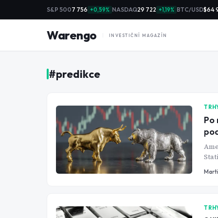
S&P 500
7 756
NASDAQ
29 722
BTC/USD
$64 
+0,59%
+1,19%
Warengo
INVESTIČNÍ MAGAZÍN
#
predikce
TRH
Po 
pod
Amer
Stat
star
Mart
TRH