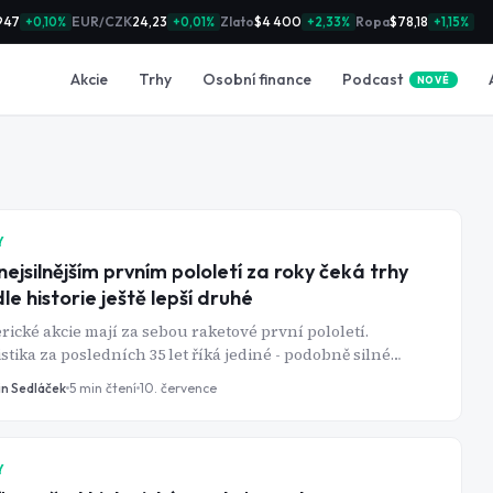
947
EUR/CZK
24,23
Zlato
$4 400
Ropa
$78,18
+0,10%
+0,01%
+2,33%
+1,15%
Podcast
Akcie
Trhy
Osobní finance
NOVÉ
Y
nejsilnějším prvním pololetí za roky čeká trhy
le historie ještě lepší druhé
ické akcie mají za sebou raketové první pololetí.
istika za posledních 35 let říká jediné - podobně silné
ty téměř vždy pokračují.
in Sedláček
5
min čtení
10. července
Y