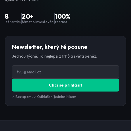
8
20+
100%
let na trhu
témat o investování
zdarma
Newsletter, který tě posune
Jednou týdně. To nejlepší z trhů a světa peněz.
Chci se přihlásit
✓ Bez spamu
✓ Odhlášení jedním klikem