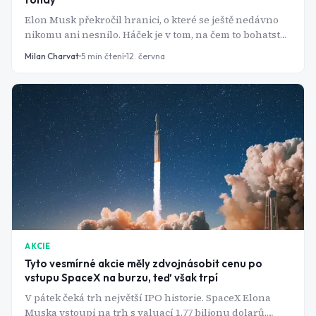
Elon Musk překročil hranici, o které se ještě nedávno
nikomu ani nesnilo. Háček je v tom, na čem to bohatství
stojí: na firmě, která loni prodělala skoro pět miliard
Milan Charvat
5
min čtení
12. června
dolarů a kde drobní akcionáři nemají skoro žádné
slovo.
AKCIE
Tyto vesmírné akcie měly zdvojnásobit cenu po
vstupu SpaceX na burzu, teď však trpí
V pátek čeká trh největší IPO historie. SpaceX Elona
Muska vstoupí na trh s valuací 1,77 bilionu dolarů.