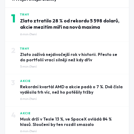
1
TRHY
Zlato ztratilo 28 % od rekordu 5 598 dolarů,
akcie mezitím míří na nová maxima
6
min čtení
2
TRHY
Zlato zažívá nejdivočejší rok v historii. Přesto se
do portfolií vrací silněji než kdy dřív
5
min čtení
3
AKCIE
Rekordní kvartál AMD a akcie padá o 7 %. Dvě čísla
vyděsila trh víc, než ho potěšily tržby
6
min čtení
4
AKCIE
Musk drží v Tesle 13 %, ve SpaceX ovládá 84 %
hlasů. Sloučení by ten rozdíl smazalo
6
min čtení