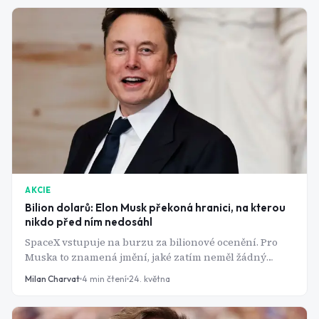
AKCIE
Bilion dolarů: Elon Musk překoná hranici, na kterou
nikdo před ním nedosáhl
SpaceX vstupuje na burzu za bilionové ocenění. Pro
Muska to znamená jmění, jaké zatím neměl žádný
člověk na světě.
Milan Charvat
4
min čtení
24. května