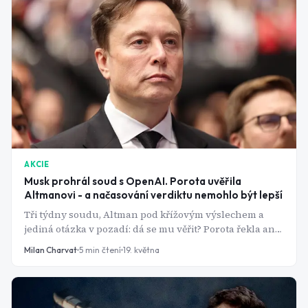
AKCIE
Musk prohrál soud s OpenAI. Porota uvěřila
Altmanovi - a načasování verdiktu nemohlo být lepší
Tři týdny soudu, Altman pod křížovým výslechem a
jediná otázka v pozadí: dá se mu věřit? Porota řekla ano.
A trh ihned slyšel něco jiného.
Milan Charvat
5
min čtení
19. května