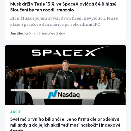
Musk drží v Tesle 13 %, ve SpaceX ovládá 84 % hlasů.
Sloučení by ten rozdíl smazalo
Elon Musk spojení svých dvou firem nevyloučil. Jenže
akcie SpaceX se dva měsíce po rekordním IPO
obchodují hluboko pod upisovací cenou a to mění
Jan Blecha
6
min čtení
před 2 dny
celou vyjednávací pozici.
AKCIE
Svět má prvního bilionáře. Jeho firma ale prodělává
miliardy a do jejích akcií teď musí naskočit i indexové
fondy