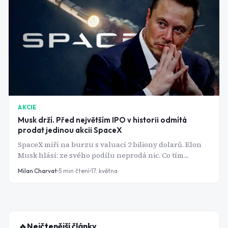
AKCIE
Musk drží. Před největším IPO v historii odmítá
prodat jedinou akcii SpaceX
SpaceX míří na burzu s valuací 2 biliony dolarů. Elon
Musk hlásí: ze svého podílu neprodá nic. Co tím
opravdu říká trhu?
Milan Charvat
5
min čtení
17. května
🔥
Nejčtenější články