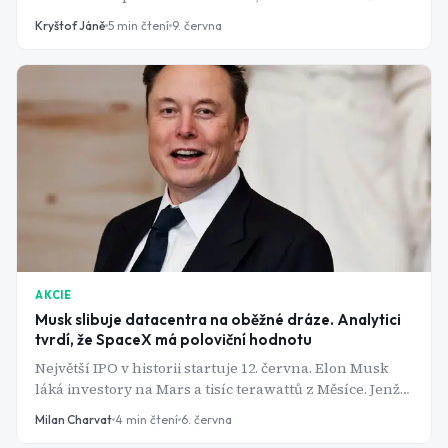
Investoři však v posledních týdnech, kdy se o IPO
Kryštof Jáně
5
min čtení
9. června
začalo mluvit, vsadili na "vedlejší" vesmírné firmy tak,
že jejich ceny vyšroubovaly o stovky procent výš.
Realita posledních dní však významnou číst těchto
zisků bere s sebou.
AKCIE
Musk slibuje datacentra na oběžné dráze. Analytici
tvrdí, že SpaceX má poloviční hodnotu
Největší IPO v historii startuje 12. června. Elon Musk
láká investory na Mars a tisíc terawattů z Měsíce. Jenže
firma loni prodělala skoro 5 miliard dolarů a podle
Milan Charvat
4
min čtení
6. června
Morningstaru je předražená na dvojnásobek.