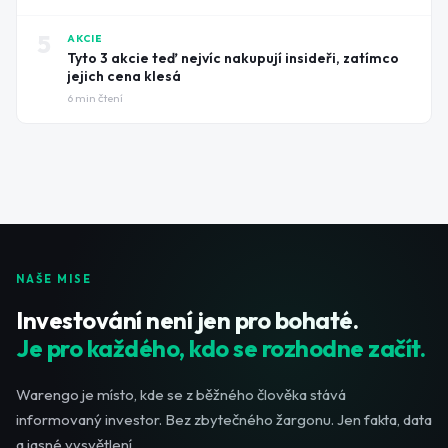
5
AKCIE
Tyto 3 akcie teď nejvíc nakupují insideři, zatímco
jejich cena klesá
6
min čtení
NAŠE MISE
Investování není jen pro bohaté.
Je pro každého, kdo se rozhodne začít.
Warengo je místo, kde se z běžného člověka stává
informovaný investor. Bez zbytečného žargonu. Jen fakta, data
a jasné vysvětlení.