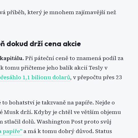
vá příběh, který je mnohem zajímavější než
oň dokud drží cena akcie
 kapitálu
. Při páteční ceně to znamená podíl za
 tomu přičteme jeho balík akcií Tesly v
přesáhlo 1,1 bilionu dolarů
, v přepočtu přes 23
 to bohatství je takzvaně na papíře. Nejde o
ré Musk drží. Kdyby je chtěl ve větším objemu
ám stlačil dolů. Washington Post proto svůj
 papíře"
a má k tomu dobrý důvod. Status