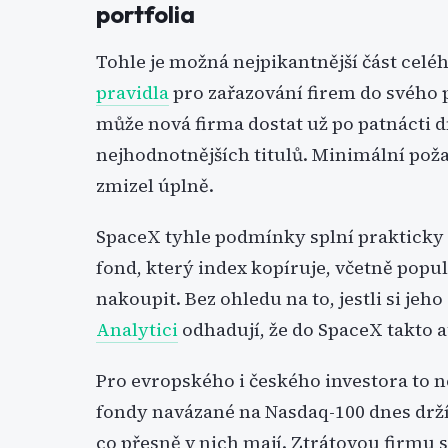
portfolia
Tohle je možná nejpikantnější část celé
pravidla
pro zařazování firem do svého 
může nová firma dostat už po patnácti 
nejhodnotnějších titulů. Minimální po
zmizel úplně.
SpaceX tyhle podmínky splní prakticky 
fond, který index kopíruje, včetně pop
nakoupit. Bez ohledu na to, jestli si jeho
Analytici
odhadují, že do SpaceX takto a
Pro evropského i českého investora to n
fondy navázané na Nasdaq-100 dnes drží s
co přesně v nich mají. Ztrátovou firmu 