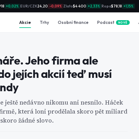
918
EUR/CZK
24,20
Zlato
$4 400
Ropa
$78,18
+0,02%
−0,09%
+2,33%
+1,15%
Podcast
Akcie
Trhy
Osobní finance
NOVÉ
náře. Jeho firma ale
o jejích akcií teď musí
ondy
se ještě nedávno nikomu ani nesnilo. Háček
 firmě, která loni prodělala skoro pět miliard
 skoro žádné slovo.