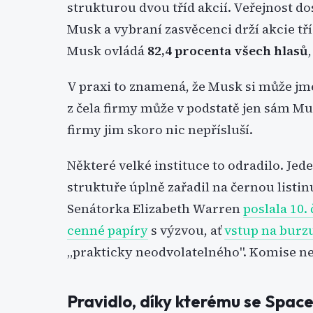
strukturou dvou tříd akcií. Veřejnost do
Musk a vybraní zasvěcenci drží akcie tří
Musk ovládá
82,4 procenta všech hlasů
V praxi to znamená, že Musk si může jm
z čela firmy může v podstatě jen sám Mus
firmy jim skoro nic nepřísluší.
Některé velké instituce to odradilo. Jed
struktuře úplně zařadil na černou listinu
Senátorka Elizabeth Warren
poslala 10.
cenné papíry
s výzvou, ať
vstup na burz
„prakticky neodvolatelného". Komise ne
Pravidlo, díky kterému se Spac