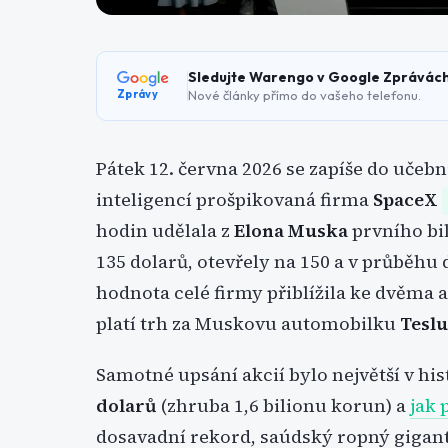
Sledujte Warengo v Google Zprávác
Nové články přímo do vašeho telefonu.
Zprávy
Pátek 12. června 2026 se zapíše do učebn
inteligencí prošpikovaná firma
SpaceX
hodin udělala z
Elona Muska
prvního bil
135 dolarů, otevřely na 150 a v průběhu 
hodnota celé firmy přiblížila ke dvěma a 
platí trh za Muskovu automobilku
Tesl
Samotné upsání akcií bylo největší v hi
dolarů
(zhruba 1,6 bilionu korun) a
jak
dosavadní rekord, saúdský ropný gigant