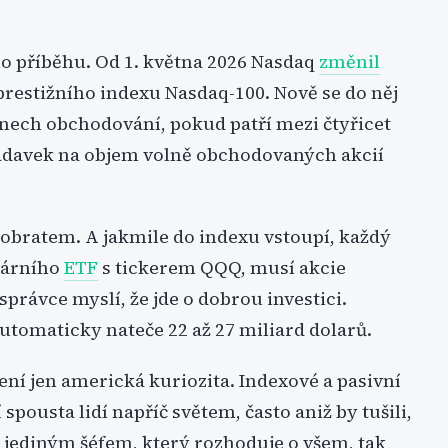
ho příběhu. Od 1. května 2026 Nasdaq
změnil
prestižního indexu Nasdaq-100. Nově se do něj
dnech obchodování, pokud patří mezi čtyřicet
žadavek na objem volně obchodovaných akcií
obratem. A jakmile do indexu vstoupí, každý
ulárního
ETF
s tickerem QQQ, musí akcie
 správce myslí, že jde o dobrou investici.
utomaticky nateče 22 až 27 miliard dolarů.
ení jen americká kuriozita. Indexové a pasivní
pousta lidí napříč světem, často aniž by tušili,
s jediným šéfem, který rozhoduje o všem, tak