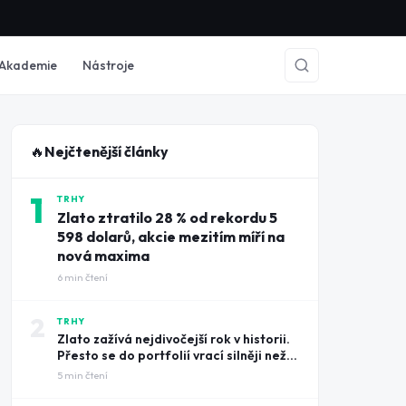
Akademie
Nástroje
🔥
Nejčtenější články
1
TRHY
Zlato ztratilo 28 % od rekordu 5
598 dolarů, akcie mezitím míří na
nová maxima
6
min čtení
2
TRHY
Zlato zažívá nejdivočejší rok v historii.
Přesto se do portfolií vrací silněji než
kdy dřív
5
min čtení