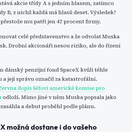
stává akcie třídy A s jedním hlasem, zatímco
dy B, z nichž každá má hlasů deset. Výsledek?
, přestože mu patří jen 42 procent firmy.
enovat celé představenstvo a že odvolat Muska
k. Drobní akcionáři nesou riziko, ale do řízení
en dánský penzijní fond SpaceX kvůli téhle
 a její správu označil za katastrofální.
 června dopis šéfovi americké komise pro
u
odloží. Mimo jiné v něm Muska popsala jako
zasáhla a debut proběhl podle plánu.
eX možná dostane i do vašeho