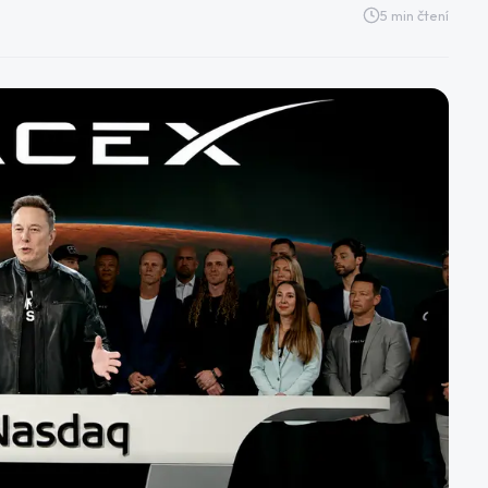
5
min čtení