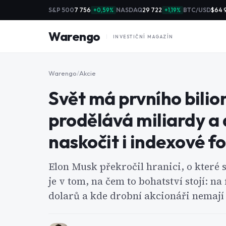
S&P 500
7 756
NASDAQ
29 722
BTC/USD
$64 
+0,59%
+1,19%
Warengo
INVESTIČNÍ MAGAZÍN
Warengo
/
Akcie
Svět má prvního bilio
prodělává miliardy a d
naskočit i indexové f
Elon Musk překročil hranici, o které 
je v tom, na čem to bohatství stojí: na
dolarů a kde drobní akcionáři nemají