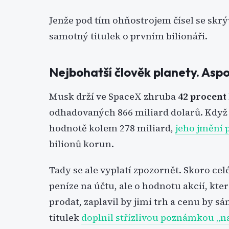
Jenže pod tím ohňostrojem čísel se skrý
samotný titulek o prvním bilionáři.
Nejbohatší člověk planety. Asp
Musk drží ve SpaceX zhruba
42 procent
odhadovaných 866 miliard dolarů. Když k
hodnotě kolem 278 miliard,
jeho jmění 
bilionů korun.
Tady se ale vyplatí zpozornět. Skoro celé
peníze na účtu, ale o hodnotu akcií, kte
prodat, zaplavil by jimi trh a cenu by s
titulek
doplnil střízlivou poznámkou „na