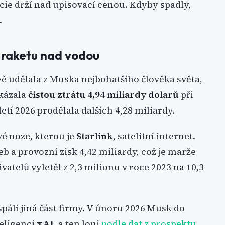
akcie drží nad upisovací cenou. Kdyby spadly,
.
u raketu nad vodou
vě udělala z Muska nejbohatšího člověka světa,
ykázala
čistou ztrátu 4,94 miliardy dolarů
při
etí 2026 prodělala dalších 4,28 miliardy.
vé noze, kterou je
Starlink
, satelitní internet.
eb a provozní zisk 4,42 miliardy, což je marže
vatelů vyletěl z 2,3 milionu v roce 2023 na 10,3
spálí jiná část firmy. V únoru 2026 Musk do
teligenci
xAI
, a ten loni
podle dat z prospektu