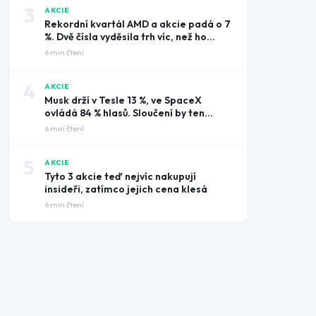
3
AKCIE
Rekordní kvartál AMD a akcie padá o 7
%. Dvě čísla vyděsila trh víc, než ho
potěšily tržby
6
min čtení
4
AKCIE
Musk drží v Tesle 13 %, ve SpaceX
ovládá 84 % hlasů. Sloučení by ten
rozdíl smazalo
6
min čtení
5
AKCIE
Tyto 3 akcie teď nejvíc nakupují
insideři, zatímco jejich cena klesá
6
min čtení