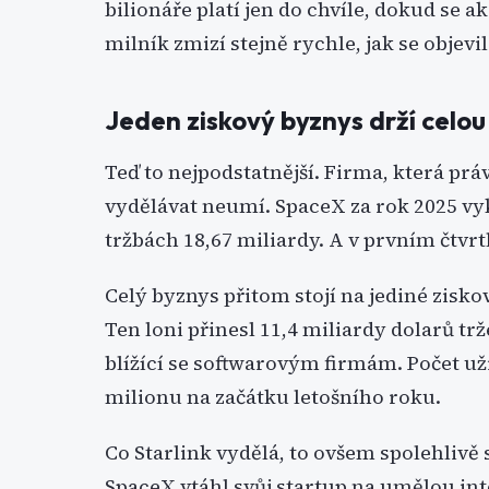
bilionáře platí jen do chvíle, dokud se 
milník zmizí stejně rychle, jak se objevil
Jeden ziskový byznys drží celo
Teď to nejpodstatnější. Firma, která prá
vydělávat neumí. SpaceX za rok 2025 v
tržbách 18,67 miliardy. A v prvním čtvrtl
Celý byznys přitom stojí na jediné zisko
Ten loni přinesl 11,4 miliardy dolarů trž
blížící se softwarovým firmám. Počet uži
milionu na začátku letošního roku.
Co Starlink vydělá, to ovšem spolehlivě 
SpaceX vtáhl svůj startup na umělou in