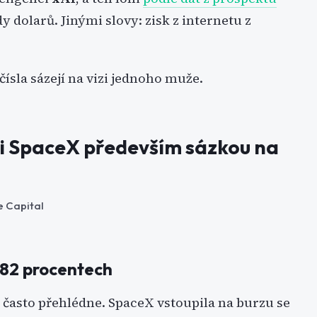
y dolarů. Jinými slovy: zisk z internetu z
 čísla sázejí na vizi jednoho muže.
je i SpaceX především sázkou na
e Capital
o 82 procentech
r často přehlédne. SpaceX vstoupila na burzu se