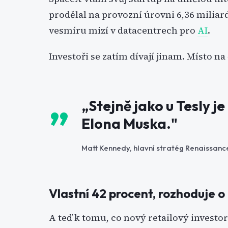
prodělal na provozní úrovni 6,36 miliard
vesmíru mizí v datacentrech pro
AI
.
Investoři se zatím dívají jinam. Místo na
„Stejně jako u Tesly 
Elona Muska."
Matt Kennedy, hlavní stratég Renaissanc
Vlastní 42 procent, rozhoduje 
A teď k tomu, co nový retailový investo