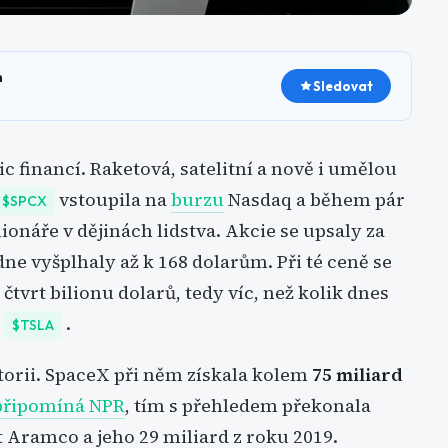
h
Sledovat
ic financí. Raketová, satelitní a nově i umělou
vstoupila na
burzu
Nasdaq a během pár
$SPCX
ionáře v dějinách lidstva. Akcie se upsaly za
dne vyšplhaly až k 168 dolarům. Při té ceně se
čtvrt bilionu dolarů, tedy víc, než kolik dnes
u
.
$TSLA
storii. SpaceX při něm získala kolem
75 miliard
 připomíná NPR
, tím s přehledem překonala
 Aramco a jeho 29 miliard z roku 2019.