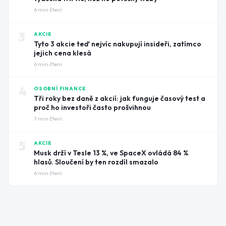
6
min čtení
3
AKCIE
Tyto 3 akcie teď nejvíc nakupují insideři, zatímco
jejich cena klesá
6
min čtení
4
OSOBNÍ FINANCE
Tři roky bez daně z akcií: jak funguje časový test a
proč ho investoři často prošvihnou
7
min čtení
5
AKCIE
Musk drží v Tesle 13 %, ve SpaceX ovládá 84 %
hlasů. Sloučení by ten rozdíl smazalo
6
min čtení