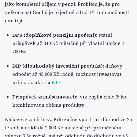
jako kompletní příjem v penzi. Problém je, že pro
velkou část Čechů je to jediný zdroj. Přitom možnosti
existují:
DPS (doplňkové penzijní spoření)
: státní
příspěvek až 340 Kč měsíčně při vlastní úložce 1
700 Kč
DIP (dlouhodobý investiční produkt)
: daňový
odpočet až 48 000 Kč ročně, možnost investovat
přímo do akcií a
ETF
Příspěvek zaměstnavatele
: viz chyba číslo 2; lze
kombinovat s oběma produkty
Klíčové je začít brzy. Kdo začne spořit na důchod ve 25
letech a odkládá 2 000 Kč měsíčně při průměrném
výnosu 7 % ročně, má při odchodu do důchodu ve 65