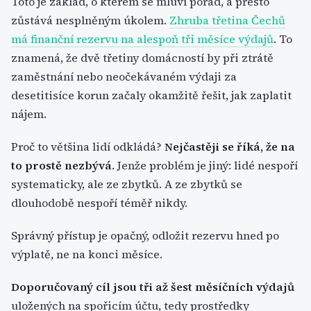
Toto je základ, o kterém se mluví pořád, a přesto
zůstává nesplněným úkolem.
Zhruba třetina Čechů
má finanční rezervu na alespoň tři měsíce výdajů
. To
znamená, že dvě třetiny domácností by při ztrátě
zaměstnání nebo neočekávaném výdaji za
desetitisíce korun začaly okamžitě řešit, jak zaplatit
nájem.
Proč to většina lidí odkládá?
Nejčastěji se říká, že na
to prostě nezbývá
. Jenže problém je jiný: lidé nespoří
systematicky, ale ze zbytků. A ze zbytků se
dlouhodobě nespoří téměř nikdy.
Správný přístup je opačný, odložit rezervu hned po
výplatě, ne na konci měsíce.
Doporučovaný cíl jsou tři až šest měsíčních výdajů
uložených na spořicím účtu, tedy prostředky