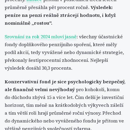
průměrně přesáhla pět procent ročně.
Výsledek:
peníze na penzi reálně ztrácejí hodnotu, i když
nominálně „rostou".
Srovnání za rok 2024 mluví jasně
: všechny účastnické
fondy doplňkového penzijního spoření, které měly
podíl akcií, tedy vyvážené nebo dynamické strategie,
překonaly šestiprocentní zhodnocení. Nejlepší
výsledek dosáhl 30,3 procenta.
Konzervativní fond je sice psychologicky bezpečný,
ale finančně velmi nevýhodný
pro kohokoli, komu
do důchodu zbývá 15 a více let. Čím delší je investiční
horizont, tím méně na krátkodobých výkyvech záleží
a tím větší roli hrají průměrné roční výnosy. Přechod
do dynamického nebo vyváženého fondu je přitom ve
většině penzijních společností zdarma.