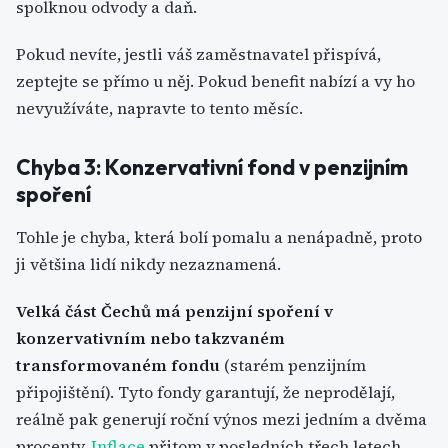
spolknou odvody a daň.
Pokud nevíte, jestli váš zaměstnavatel přispívá,
zeptejte se přímo u něj. Pokud benefit nabízí a vy ho
nevyužíváte, napravte to tento měsíc.
Chyba 3: Konzervativní fond v penzijním
spoření
Tohle je chyba, která bolí pomalu a nenápadně, proto
ji většina lidí nikdy nezaznamená.
Velká část Čechů má penzijní spoření v
konzervativním nebo takzvaném
transformovaném fondu
(starém penzijním
připojištění). Tyto fondy garantují, že neprodělají,
reálně pak generují roční výnos mezi jedním a dvěma
procenty.
Inflace
přitom v posledních třech letech