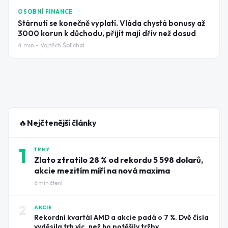
OSOBNÍ FINANCE
Stárnutí se konečně vyplatí. Vláda chystá bonusy až
3000 korun k důchodu, přijít mají dřív než dosud
4
min -
Vojtěch Šplíchal
🔥
Nejčtenější články
1
TRHY
Zlato ztratilo 28 % od rekordu 5 598 dolarů,
akcie mezitím míří na nová maxima
6
min čtení
2
AKCIE
Rekordní kvartál AMD a akcie padá o 7 %. Dvě čísla
vyděsila trh víc, než ho potěšily tržby