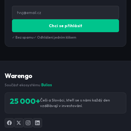
Chci se přihlásit
✓ Bez spamu
✓ Odhlášení jedním klikem
Warengo
Součást ekosystému
Bulios
25 000+
Češi a Slováci, kteří se s námi každý den
vzdělávají v investování.