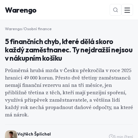
Warengo
Warengo
/
Osobní finance
5 finančních chyb, které dělá skoro
každý zaměstnanec. Ty nejdražší nejsou
v nákupním košíku
Průměrná hrubá mzda v Česku překročila v roce 2025
hranici 49 000 korun. Přesto dvě třetiny zaměstnanců
NOVÉ
nemají finanční rezervu ani na tři měsíce, jen
přibližně třetina z těch, kteří mají penzijní spoření,
využívá příspěvek zaměstnavatele, a většina lidí
každý rok nechá propadnout daňové odpočty, na které
má nárok.
Vojtěch Šplíchal
5
min čtení