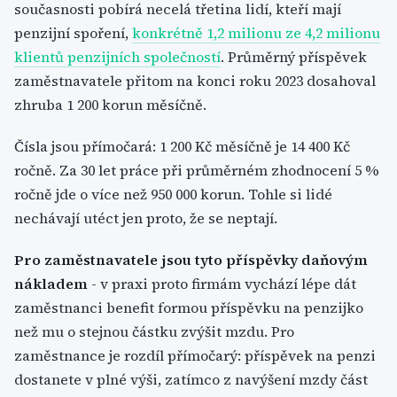
současnosti pobírá necelá třetina lidí, kteří mají
penzijní spoření,
konkrétně 1,2 milionu ze 4,2 milionu
klientů penzijních společností
. Průměrný příspěvek
zaměstnavatele přitom na konci roku 2023 dosahoval
zhruba 1 200 korun měsíčně.
Čísla jsou přímočará: 1 200 Kč měsíčně je 14 400 Kč
ročně. Za 30 let práce při průměrném zhodnocení 5 %
ročně jde o více než 950 000 korun. Tohle si lidé
nechávají utéct jen proto, že se neptají.
Pro zaměstnavatele jsou tyto příspěvky daňovým
nákladem
- v praxi proto firmám vychází lépe dát
zaměstnanci benefit formou příspěvku na penzijko
než mu o stejnou částku zvýšit mzdu. Pro
zaměstnance je rozdíl přímočarý: příspěvek na penzi
dostanete v plné výši, zatímco z navýšení mzdy část