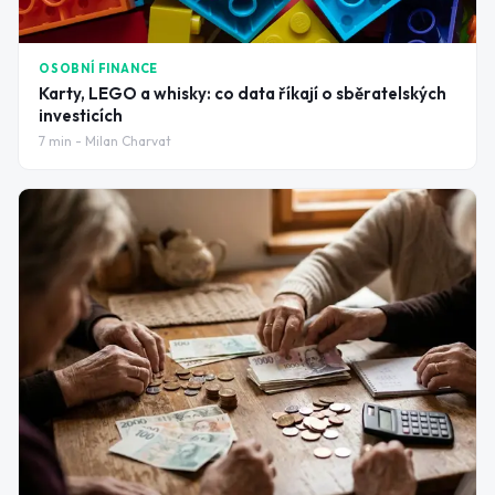
OSOBNÍ FINANCE
Karty, LEGO a whisky: co data říkají o sběratelských
investicích
7
min -
Milan Charvat