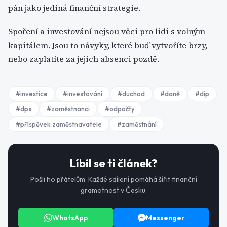
pán jako jediná finanční strategie.
Spoření a investování nejsou věci pro lidi s volným
kapitálem. Jsou to návyky, které buď vytvoříte brzy,
nebo zaplatíte za jejich absenci pozdě.
#
investice
#
investování
#
duchod
#
daně
#
dip
#
dps
#
zaměstnanci
#
odpočty
#
příspěvek zaměstnavatele
#
zaměstnání
Líbil se ti článek?
Pošli ho přátelům. Každé sdílení pomáhá šířit finanční
gramotnost v Česku.
WhatsApp
Messenger