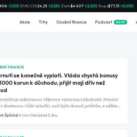
 906
EUR/CZK
24,25
Zlato
$4 407
Ropa
$77,31
+1,01%
+0,13%
+2,50%
+0,03%
Podcast
Akcie
Trhy
Osobní finance
NOVÉ
BNÍ FINANCE
rnutí se konečně vyplatí. Vláda chystá bonusy
3000 korun k důchodu, přijít mají dřív než
sud
 rozšiřuje takzvanou věkovou valorizaci důchodů. Peníze
c dostanou i lidé mladší, než bylo dosud potřeba, a někteří
oři navíc dostanou zpět peníze z penzijka.
ch Šplíchal
4
min čtení
před 2 dny