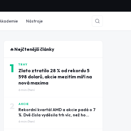
Akademie
Nástroje
🔥
Nejčtenější články
1
TRHY
Zlato ztratilo 28 % od rekordu 5
598 dolarů, akcie mezitím míří na
nová maxima
6
min čtení
2
AKCIE
Rekordní kvartál AMD a akcie padá o 7
%. Dvě čísla vyděsila trh víc, než ho
potěšily tržby
6
min čtení