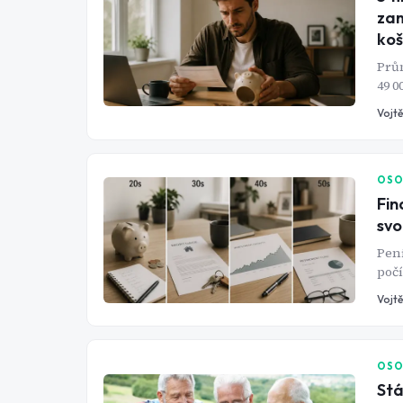
zam
koš
Prům
49 0
reze
Vojtě
mají
větš
kter
OSO
Fin
svo
Pení
počí
tah.
Vojtě
roku
cíl 
špat
proč
OSO
tenh
Stá