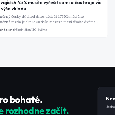
vajících 45 % musíte vyřešit sami a čas hraje víc
 výše vkladu
ěrný český důchod dnes dělá 21 175 Kč měsíčně.
ěrná mzda je skoro 50 tisíc. Mezera mezi těmito dvěma
y, téměř 17 tisíc korun každý měsíc, není chyba ve výpočtu.
ch Šplíchal
5
min čtení
30. května
o záměr systému, který se málokdo obtěžuje vysvětlit. Stát
oku 2024 výrazně zlepšil podmínky pro soukromé spoření,
většina lidí to stále buď ignoruje, nebo dělá špatně. Tady je
led, co funguje a proč záleží hlavně na tom, kdy začnete.
pro bohaté.
New
Jedno
e rozhodne začít.