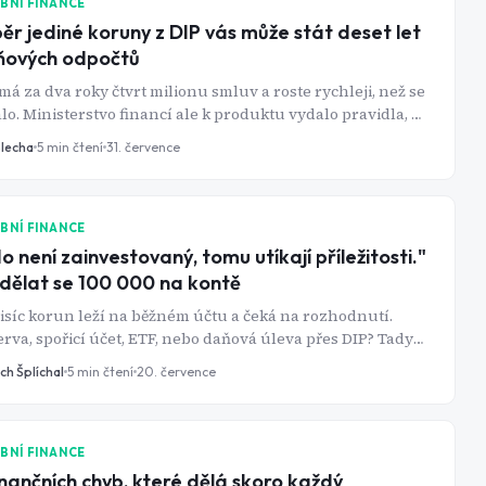
BNÍ FINANCE
ěr jediné koruny z DIP vás může stát deset let
ňových odpočtů
má za dva roky čtvrt milionu smluv a roste rychleji, než se
lo. Ministerstvo financí ale k produktu vydalo pravidla, ze
ých tři podstatná v žádné reklamě nenajdete.
Blecha
5
min čtení
31. července
BNÍ FINANCE
o není zainvestovaný, tomu utíkají příležitosti."
dělat se 100 000 na kontě
tisíc korun leží na běžném účtu a čeká na rozhodnutí.
rva, spořicí účet, ETF, nebo daňová úleva přes DIP? Tady
ostup, jak částku rozdělit bez zbytečných chyb.
ch Šplíchal
5
min čtení
20. července
BNÍ FINANCE
inančních chyb, které dělá skoro každý