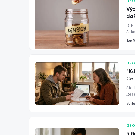
OSO
Výb
da
DIP 
čeka
kter
Jan 
OSO
"Kd
Co 
Sto 
Reze
je p
Vojtě
OSO
5 f