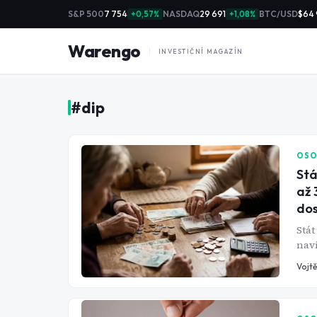
S&P 500
7 754
NASDAQ
29 691
BTC/USD
$64
+0,57%
+1,08%
Warengo
INVESTIČNÍ MAGAZÍN
#
dip
OSO
Stá
až 
do
Stát
naví
seni
Vojtě