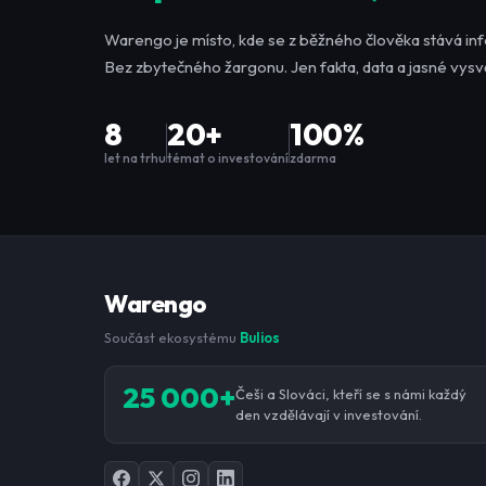
Warengo je místo, kde se z běžného člověka stává in
Bez zbytečného žargonu. Jen fakta, data a jasné vysvě
8
20+
100%
let na trhu
témat o investování
zdarma
Warengo
Součást ekosystému
Bulios
25 000+
Češi a Slováci, kteří se s námi každý
den vzdělávají v investování.