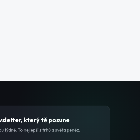
sletter, který tě posune
u týdně. To nejlepší z trhů a světa peněz.