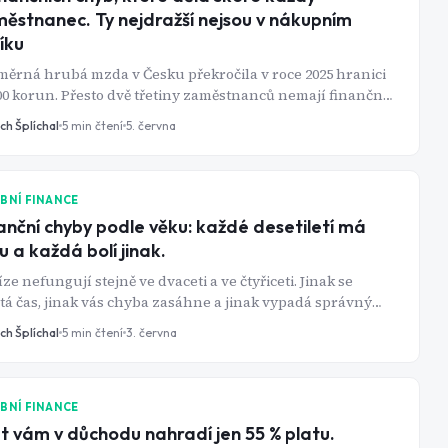
ěstnanec. Ty nejdražší nejsou v nákupním
íku
ěrná hrubá mzda v Česku překročila v roce 2025 hranici
00 korun. Přesto dvě třetiny zaměstnanců nemají finanční
rvu ani na tři měsíce, jen přibližně třetina z těch, kteří
ch Šplíchal
5
min čtení
5. června
 penzijní spoření, využívá příspěvek zaměstnavatele, a
ina lidí každý rok nechá propadnout daňové odpočty, na
é má nárok.
BNÍ FINANCE
anční chyby podle věku: každé desetiletí má
u a každá bolí jinak.
ze nefungují stejně ve dvaceti a ve čtyřiceti. Jinak se
tá čas, jinak vás chyba zasáhne a jinak vypadá správný
 Průzkum finanční gramotnosti Ministerstva financí ČR z
ch Šplíchal
5
min čtení
3. června
 2025 ukázal, že pouze 39 % Čechů má stanovený finanční
a ti, kteří ho mají, nejčastěji řeší splácení hypotéky. To není
ně, ale je to jen část obrazu. Co udělat, co neopakovat a
 na pořadí záleží víc, než si myslíte - to je přesně to, o čem
BNÍ FINANCE
le článek je.
t vám v důchodu nahradí jen 55 % platu.