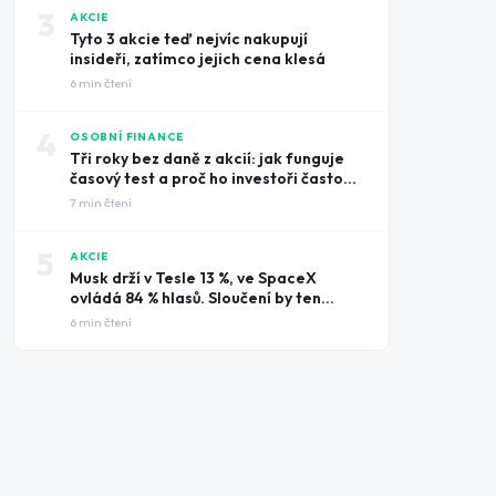
3
AKCIE
Tyto 3 akcie teď nejvíc nakupují
insideři, zatímco jejich cena klesá
6
min čtení
4
OSOBNÍ FINANCE
Tři roky bez daně z akcií: jak funguje
časový test a proč ho investoři často
prošvihnou
7
min čtení
5
AKCIE
Musk drží v Tesle 13 %, ve SpaceX
ovládá 84 % hlasů. Sloučení by ten
rozdíl smazalo
6
min čtení