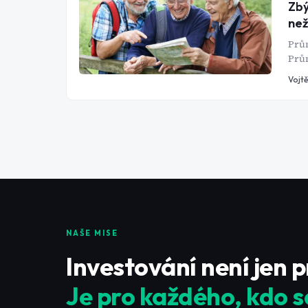
Zbý
než
Prům
Prům
čísl
Vojtě
Je t
od r
ale 
přeh
NAŠE MISE
Investování není jen 
Je pro každého, kdo s