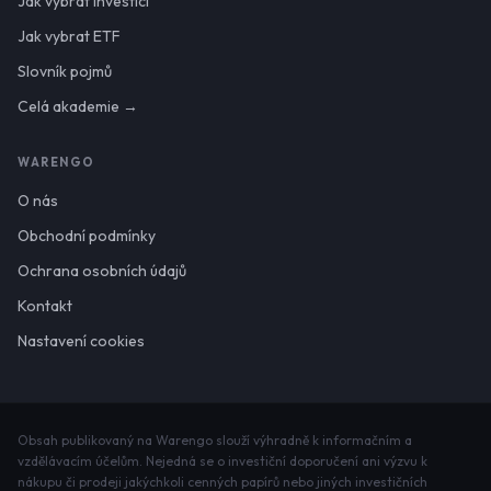
Jak vybrat investici
Jak vybrat ETF
Slovník pojmů
Celá akademie →
WARENGO
O nás
Obchodní podmínky
Ochrana osobních údajů
Kontakt
Nastavení cookies
Obsah publikovaný na Warengo slouží výhradně k informačním a
vzdělávacím účelům. Nejedná se o investiční doporučení ani výzvu k
nákupu či prodeji jakýchkoli cenných papírů nebo jiných investičních