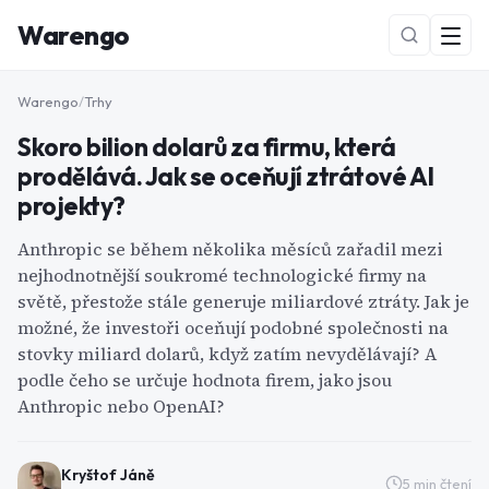
Warengo
Warengo
/
Trhy
Skoro bilion dolarů za firmu, která
prodělává. Jak se oceňují ztrátové AI
projekty?
Anthropic se během několika měsíců zařadil mezi
nejhodnotnější soukromé technologické firmy na
NOVÉ
světě, přestože stále generuje miliardové ztráty. Jak je
možné, že investoři oceňují podobné společnosti na
stovky miliard dolarů, když zatím nevydělávají? A
podle čeho se určuje hodnota firem, jako jsou
Anthropic nebo OpenAI?
Kryštof Jáně
5
min čtení