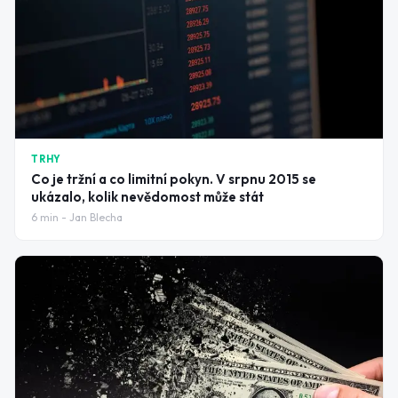
TRHY
Co je tržní a co limitní pokyn. V srpnu 2015 se
ukázalo, kolik nevědomost může stát
6
min -
Jan Blecha