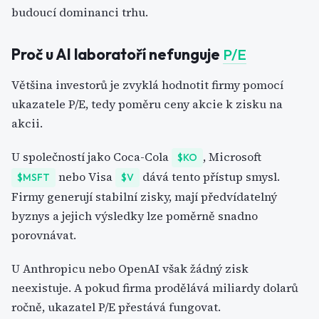
budoucí dominanci trhu.
Proč u AI laboratoří nefunguje
P/E
Většina investorů je zvyklá hodnotit firmy pomocí
ukazatele P/E, tedy poměru ceny akcie k zisku na
akcii.
U společností jako Coca-Cola
, Microsoft
$KO
nebo Visa
dává tento přístup smysl.
$MSFT
$V
Firmy generují stabilní zisky, mají předvídatelný
byznys a jejich výsledky lze poměrně snadno
porovnávat.
U Anthropicu nebo OpenAI však žádný zisk
neexistuje. A pokud firma prodělává miliardy dolarů
ročně, ukazatel P/E přestává fungovat.