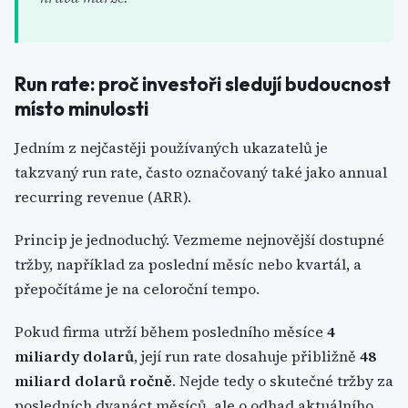
Run rate: proč investoři sledují budoucnost
místo minulosti
Jedním z nejčastěji používaných ukazatelů je
takzvaný run rate, často označovaný také jako annual
recurring revenue (ARR).
Princip je jednoduchý. Vezmeme nejnovější dostupné
tržby, například za poslední měsíc nebo kvartál, a
přepočítáme je na celoroční tempo.
Pokud firma utrží během posledního měsíce
4
miliardy dolarů
, její run rate dosahuje přibližně
48
miliard dolarů ročně
. Nejde tedy o skutečné tržby za
posledních dvanáct měsíců, ale o odhad aktuálního