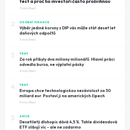
test a proč ho investoři často prošvihnou
7
min čtení
2
OSOBNÍ FINANCE
Výběr jediné koruny z DIP vás může stát deset let
daňových odpočtů
5
min čtení
3
TRHY
Za rok přibyly dva miliony milionářů. Hlavní práci
odvedla burza, ne výplatní pásky
6
min čtení
4
TRHY
Evropa chce technologickou nezávislost za 30
miliard eur. Postaví ji na amerických čipech
4
min čtení
5
AKCIE
Desetiletý dluhopis dává 4,5 %. Tahle dividendová
ETF slibují víc - ale ne zadarmo