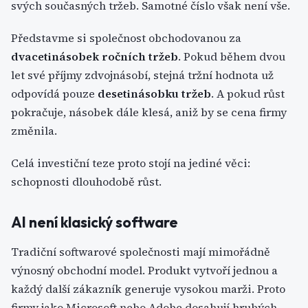
svých současných tržeb. Samotné číslo však není vše.
Představme si společnost obchodovanou za
dvacetinásobek ročních tržeb
. Pokud během dvou
let své příjmy zdvojnásobí, stejná tržní hodnota už
odpovídá pouze
desetinásobku tržeb
. A pokud růst
pokračuje, násobek dále klesá, aniž by se cena firmy
změnila.
Celá investiční teze proto stojí na jediné věci:
schopnosti dlouhodobě růst.
AI není klasický software
Tradiční softwarové společnosti mají mimořádně
výnosný obchodní model. Produkt vytvoří jednou a
každý další zákazník generuje vysokou marži. Proto
firmy jako Microsoft nebo Adobe dosahují hrubých