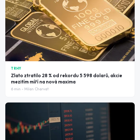
TRHY
Zlato ztratilo 28 % od rekordu 5 598 dolarů, akcie
mezitím míří na nová maxima
6
min -
Milan Charvat