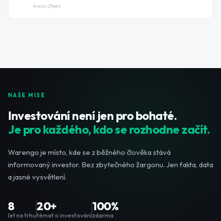
4
min čtení
NAŠE MISE
Investování není jen pro bohaté.
Je pro každého, kdo se rozhodne začít.
Warengo je místo, kde se z běžného člověka stává
informovaný investor. Bez zbytečného žargonu. Jen fakta, data
a jasné vysvětlení.
8
20+
100%
let na trhu
témat o investování
zdarma