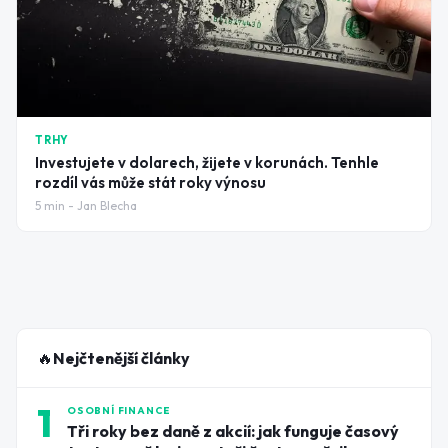
TRHY
Investujete v dolarech, žijete v korunách. Tenhle
rozdíl vás může stát roky výnosu
5
min -
Jan Blecha
🔥
Nejčtenější články
1
OSOBNÍ FINANCE
Tři roky bez daně z akcií: jak funguje časový