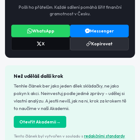
Pošli ho přátelům. Každé sdílení pomáhá šířit finanční
gramotnost v Česku.
WhatsApp
Messenger
X
Kopírovat
Než uděláš další krok
Tenhle článek ber jako jeden dílek skládačky, ne jako
pokyn k akci. Neinvestuj podle jediné zprávy - udělej si
vlastní analýzu. A jestli nevíš, jak na ni, krok za krokem tě
to naučíme v naší Akademii.
Otevřít Akademii
→
Tento článek byl vytvořen v souladu s
redakčními standardy