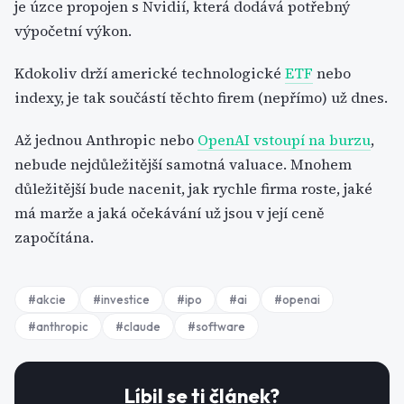
je úzce propojen s Nvidií, která dodává potřebný
výpočetní výkon.
Kdokoliv drží americké technologické
ETF
nebo
indexy, je tak součástí těchto firem (nepřímo) už dnes.
Až jednou Anthropic nebo
OpenAI vstoupí na burzu
,
nebude nejdůležitější samotná valuace. Mnohem
důležitější bude nacenit, jak rychle firma roste, jaké
má marže a jaká očekávání už jsou v její ceně
započítána.
#
akcie
#
investice
#
ipo
#
ai
#
openai
#
anthropic
#
claude
#
software
Líbil se ti článek?