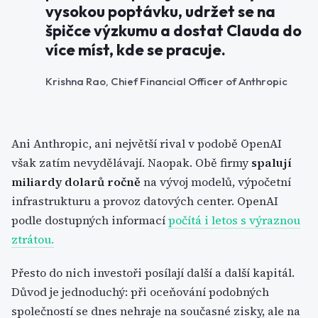
vysokou poptávku, udržet se na
špičce výzkumu a dostat Clauda do
více míst, kde se pracuje.
Krishna Rao, Chief Financial Officer of Anthropic
Ani Anthropic, ani největší rival v podobě OpenAI
však zatím nevydělávají. Naopak. Obě firmy
spalují
miliardy dolarů ročně
na vývoj modelů, výpočetní
infrastrukturu a provoz datových center. OpenAI
podle dostupných informací
počítá i letos s výraznou
ztrátou.
Přesto do nich investoři posílají další a další kapitál.
Důvod je jednoduchý: při oceňování podobných
společností se dnes nehraje na současné zisky, ale na