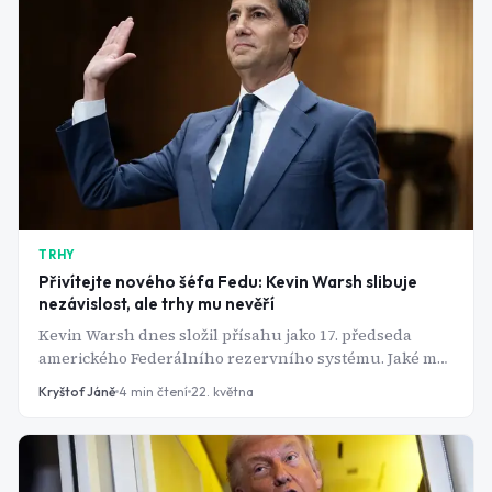
TRHY
Přivítejte nového šéfa Fedu: Kevin Warsh slibuje
nezávislost, ale trhy mu nevěří
Kevin Warsh dnes složil přísahu jako 17. předseda
amerického Federálního rezervního systému. Jaké má
plány a co od něj trhy mohou čekat?
Kryštof Jáně
4
min čtení
22. května