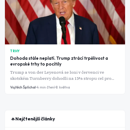
TRHY
Dohoda stále neplatí. Trump ztrácí trpělivost a
evropské trhy to pocítily
Trump a von der Leyenová se loni v červenci ve
skotském Turnberry dohodli na 15% stropu cel pro
většinu evropského zboží. Devět měsíců poté dohoda
Vojtěch Šplíchal
4
min čtení
8. května
stále není schválená a americký prezident přestává být
trpělivý. Ve čtvrtek večer zveřejnil příspěvek na Truth
Social, ve kterém EU dal jasný termín: 4. července 2026,
250. výročí americké nezávislosti, nebo cla „okamžitě
vzrostou na mnohem vyšší úrovně."
🔥
Nejčtenější články