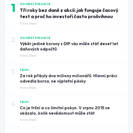
1
OSOBNÍ FINANCE
Tři roky bez daně z akcií: jak funguje časový
test a proč ho investoři často prošvihnou
7
min čtení
2
OSOBNÍ FINANCE
Výběr jediné koruny z DIP vás může stát deset let
daňových odpočtů
5
min čtení
3
TRHY
Za rok přibyly dva miliony milionářů. Hlavní práci
odvedla burza, ne výplatní pásky
6
min čtení
4
TRHY
Co je tržní a co limitní pokyn. V srpnu 2015 se
ukázalo, kolik nevědomost může stát
6
min čtení