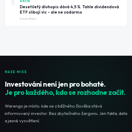
5
AKCIE
Desetiletý dluhopis dává 4,5 %. Tahle dividendová
ETF slibují víc - ale ne zadarmo
4
min čtení
NAŠE MISE
Investování není jen pro bohaté.
Je pro každého, kdo se rozhodne začít.
Warengo je místo, kde se z běžného člověka stává
informovaný investor. Bez zbytečného žargonu. Jen fakta, data
a jasné vysvětlení.