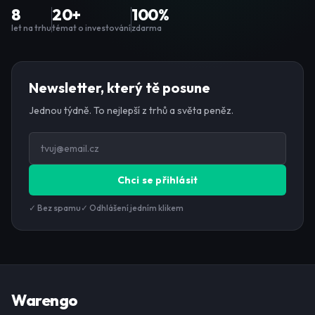
8
20+
100%
let na trhu
témat o investování
zdarma
Newsletter, který tě posune
Jednou týdně. To nejlepší z trhů a světa peněz.
Chci se přihlásit
✓ Bez spamu
✓ Odhlášení jedním klikem
Warengo