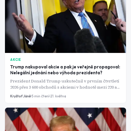
AKCIE
Trump nakupoval akcie a pak je veřejně propagoval:
Nelegální jednání nebo výhoda prezidenta?
Prezident Donald Trump uskutečnil v prvním čtvrtletí
2026 přes 3 600 obchodů s akciemi v hodnotě mezi 220 a
750 miliony dolarů, přičemž mnohé z nakoupených
Kryštof Jáně
5
min čtení
21. května
společností následně veřejně chválil v projevech a na
sociálních sítích.