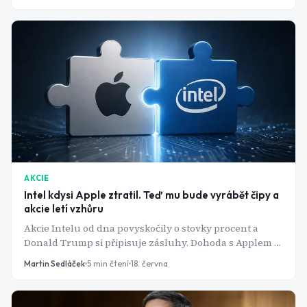
AKCIE
Intel kdysi Apple ztratil. Teď mu bude vyrábět čipy a
akcie letí vzhůru
Akcie Intelu od dna povyskočily o stovky procent a
Donald Trump si připisuje zásluhy. Dohoda s Applem je
poslední dílek skládačky, na které americká vláda
Martin Sedláček
5
min čtení
18. června
zatím vydělává miliardy.