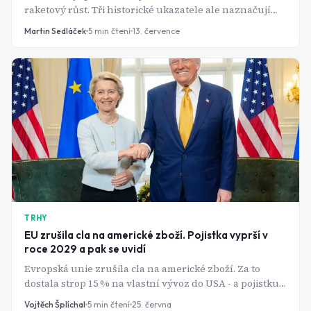
raketový růst. Tři historické ukazatele ale naznačují
přesný opak - a všechny tři teď svítí červeně současně.
Martin Sedláček
5
min čtení
13. července
TRHY
EU zrušila cla na americké zboží. Pojistka vyprší v
roce 2029 a pak se uvidí
Evropská unie zrušila cla na americké zboží. Za to
dostala strop 15 % na vlastní vývoz do USA - a pojistku,
která dohodě dává stopku ke konci roku 2029.
Vojtěch Šplíchal
5
min čtení
25. června