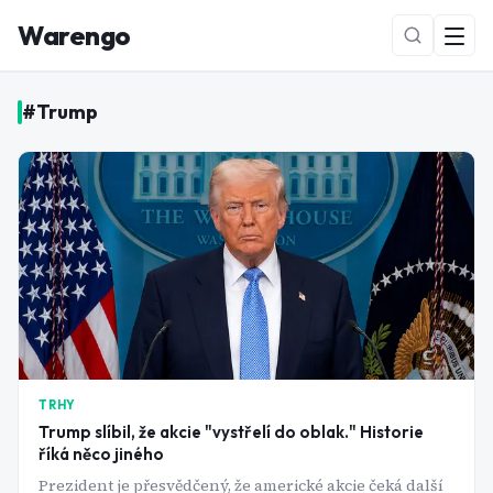
Warengo
#
Trump
NOVÉ
TRHY
Trump slíbil, že akcie "vystřelí do oblak." Historie
říká něco jiného
Prezident je přesvědčený, že americké akcie čeká další