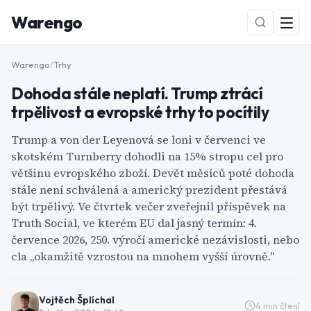
Warengo
Warengo
/
Trhy
Dohoda stále neplatí. Trump ztrácí
trpělivost a evropské trhy to pocítily
Trump a von der Leyenová se loni v červenci ve
skotském Turnberry dohodli na 15% stropu cel pro
většinu evropského zboží. Devět měsíců poté dohoda
NOVÉ
stále není schválená a americký prezident přestává
být trpělivý. Ve čtvrtek večer zveřejnil příspěvek na
Truth Social, ve kterém EU dal jasný termín: 4.
července 2026, 250. výročí americké nezávislosti, nebo
cla „okamžitě vzrostou na mnohem vyšší úrovně."
Vojtěch Šplíchal
4
min čtení