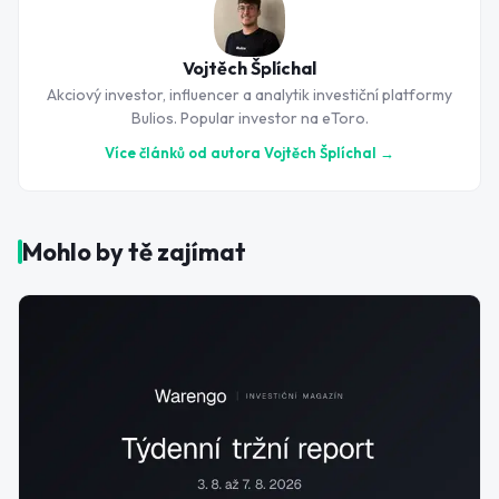
Vojtěch Šplíchal
Akciový investor, influencer a analytik investiční platformy
Bulios. Popular investor na eToro.
Více článků od autora
Vojtěch Šplíchal
→
Mohlo by tě zajímat