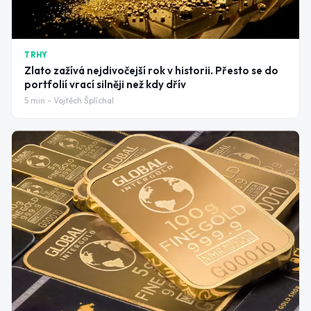
TRHY
Zlato zažívá nejdivočejší rok v historii. Přesto se do
portfolií vrací silněji než kdy dřív
5
min -
Vojtěch Šplíchal