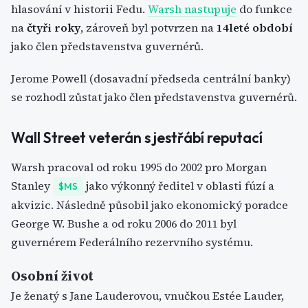
hlasování v historii Fedu.
Warsh nastupuje
do funkce
na
čtyři roky
, zároveň byl potvrzen na
14leté období
jako člen představenstva guvernérů.
Jerome Powell (dosavadní předseda centrální banky)
se rozhodl zůstat jako člen představenstva guvernérů.
Wall Street veterán s jestřábí reputací
Warsh pracoval od roku 1995 do 2002 pro Morgan
Stanley
jako výkonný ředitel v oblasti fúzí a
$MS
akvizic. Následně působil jako ekonomický poradce
George W. Bushe a od roku 2006 do 2011 byl
guvernérem Federálního rezervního systému.
Osobní život
Je ženatý s Jane Lauderovou, vnučkou Estée Lauder,