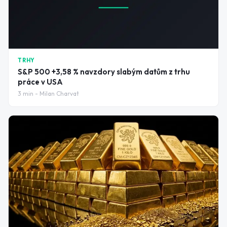
TRHY
S&P 500 +3,58 % navzdory slabým datům z trhu
práce v USA
3
min -
Milan Charvat