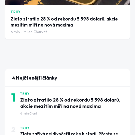
TRHY
Zlato ztratilo 28 % od rekordu 5 598 dolarů, akcie
mezitím míří na nová maxima
6
min -
Milan Charvat
🔥
Nejčtenější články
1
TRHY
Zlato ztratilo 28 % od rekordu 5 598 dolarů,
akcie mezitím míří na nová maxima
6
min čtení
2
TRHY
Zlato zažívá nejdivočejší rok v historii. Přesto se