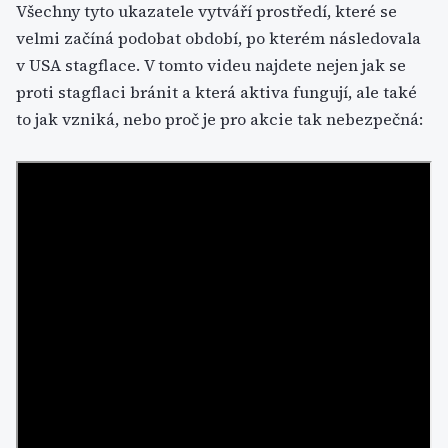
Všechny tyto ukazatele vytváří prostředí, které se
velmi začíná podobat období, po kterém následovala
v USA stagflace. V tomto videu najdete nejen jak se
proti stagflaci bránit a která aktiva fungují, ale také
to jak vzniká, nebo proč je pro akcie tak nebezpečná: