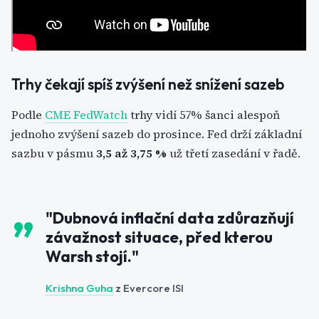
Trhy čekají spíš zvýšení než snížení sazeb
Podle
CME FedWatch
trhy vidí 57% šanci alespoň
jednoho zvýšení sazeb do prosince. Fed drží základní
sazbu v pásmu
3,5 až 3,75 %
už třetí zasedání v řadě.
"Dubnová inflační data zdůrazňují
závažnost situace, před kterou
Warsh stojí."
Krishna Guha
z Evercore ISI