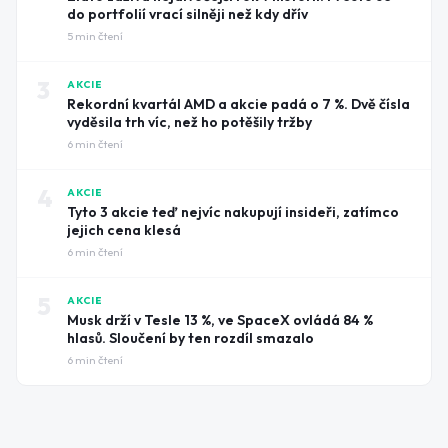
do portfolií vrací silněji než kdy dřív
5
min čtení
3
AKCIE
Rekordní kvartál AMD a akcie padá o 7 %. Dvě čísla
vyděsila trh víc, než ho potěšily tržby
6
min čtení
4
AKCIE
Tyto 3 akcie teď nejvíc nakupují insideři, zatímco
jejich cena klesá
6
min čtení
5
AKCIE
Musk drží v Tesle 13 %, ve SpaceX ovládá 84 %
hlasů. Sloučení by ten rozdíl smazalo
6
min čtení