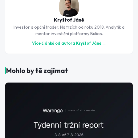
Kryštof Jáně
Investor a opční trader. Na trzích od roku 2018. Analytik a
mentor investiční platformy Bulios.
Více článků od autora
Kryštof Jáně
→
Mohlo by tě zajímat