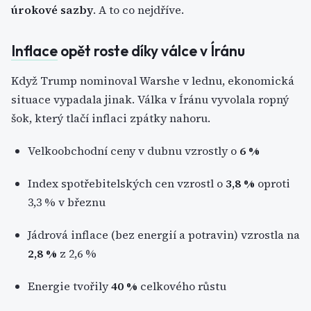
úrokové sazby
. A to co nejdříve.
Inflace
opět roste díky válce v Íránu
Když Trump nominoval Warshe v lednu, ekonomická
situace vypadala jinak. Válka v Íránu vyvolala ropný
šok, který tlačí inflaci zpátky nahoru.
Velkoobchodní ceny v dubnu vzrostly o
6 %
Index spotřebitelských cen vzrostl o
3,8 %
oproti
3,3 % v březnu
Jádrová inflace (bez energií a potravin) vzrostla na
2,8 %
z 2,6 %
Energie tvořily
40 %
celkového růstu