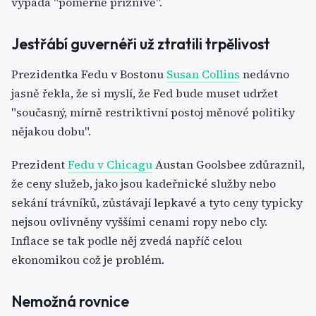
vypadá "poměrně příznivě".
Jestřábí guvernéři už ztratili trpělivost
Prezidentka Fedu v Bostonu
Susan Collins
nedávno
jasně řekla, že si myslí, že Fed bude muset udržet
"současný, mírně restriktivní postoj měnové politiky
nějakou dobu".
Prezident
Fedu v Chicagu
Austan Goolsbee zdůraznil,
že ceny služeb, jako jsou kadeřnické služby nebo
sekání trávníků, zůstávají lepkavé a tyto ceny typicky
nejsou ovlivněny vyššími cenami ropy nebo cly.
Inflace se tak podle něj zvedá napříč celou
ekonomikou což je problém.
Nemožná rovnice