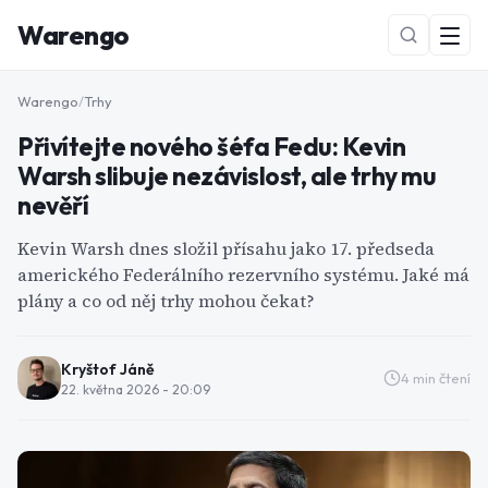
Warengo
Warengo
/
Trhy
Přivítejte nového šéfa Fedu: Kevin
Warsh slibuje nezávislost, ale trhy mu
nevěří
Kevin Warsh dnes složil přísahu jako 17. předseda
amerického Federálního rezervního systému. Jaké má
NOVÉ
plány a co od něj trhy mohou čekat?
Kryštof Jáně
4
min čtení
22. května 2026 - 20:09