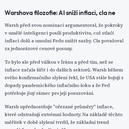
Warshova filozofie: AI sníží inflaci, cla ne
Warsh před svou nominací argumentoval, že pokroky
v umělé inteligenci posílí produktivitu, což stlačí
inflaci dolů a umožní Fedu snížit sazby. Cla považoval
za jednorázové cenové posuny.
To bylo ale před válkou v Íránu a před tím, než se
inflace začala šířit i do dalších sektorů. Warsh během
svého konfirmačního slyšení řekl, že USA stále bojují s
dopady pandemického inflačního šoku a že Fed
potřebuje jiný rámec pro její posuzování.
Warsh upřednostňuje "ořezané průměry" inflace,
které odstraňují extrémní hodnoty. Na základě těchto
měřítek v době slyšení tvrdil, že základní trend