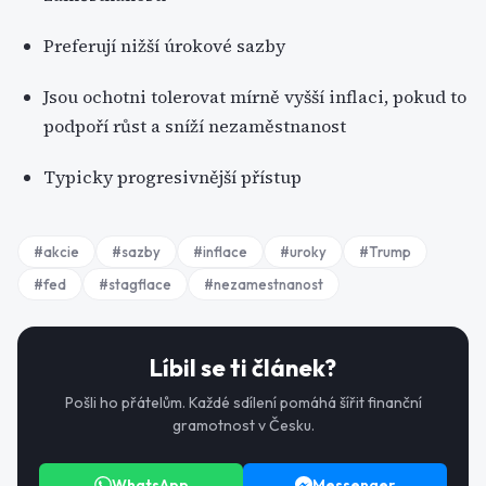
Preferují nižší úrokové sazby
Jsou ochotni tolerovat mírně vyšší inflaci, pokud to
podpoří růst a sníží nezaměstnanost
Typicky progresivnější přístup
#
akcie
#
sazby
#
inflace
#
uroky
#
Trump
#
fed
#
stagflace
#
nezamestnanost
Líbil se ti článek?
Pošli ho přátelům. Každé sdílení pomáhá šířit finanční
gramotnost v Česku.
WhatsApp
Messenger