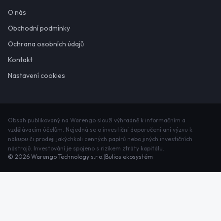
O nás
Obchodní podmínky
Ochrana osobních údajů
Kontakt
Nastavení cookies
Obsah publikovaný na Warengo slouží výhradně k informačním a
vzdělávacím účelům. Nejedná se o investiční doporučení ani výzvu k
nákupu či prodeji jakýchkoli cenných papírů nebo jiných investičních
nástrojů. Investování je spojeno s rizikem ztráty kapitálu.
©
2026
Warengo Technology s.r.o.
|
Bulios ekosystém