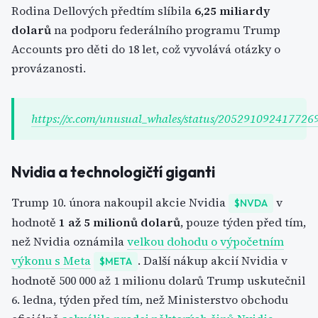
Rodina Dellových předtím slíbila
6,25 miliardy
dolarů
na podporu federálního programu Trump
Accounts pro děti do 18 let, což vyvolává otázky o
provázanosti.
https://x.com/unusual_whales/status/205291092417726
Nvidia a technologičtí giganti
Trump 10. února nakoupil akcie Nvidia
v
$NVDA
hodnotě
1 až 5 milionů dolarů
, pouze týden před tím,
než Nvidia oznámila
velkou dohodu o výpočetním
výkonu s Meta
. Další nákup akcií Nvidia v
$META
hodnotě 500 000 až 1 milionu dolarů Trump uskutečnil
6. ledna, týden před tím, než Ministerstvo obchodu