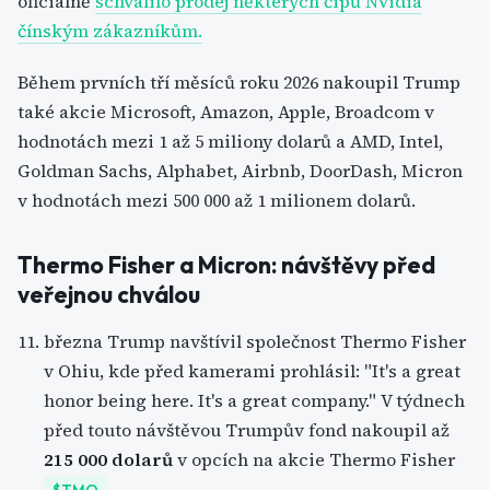
oficiálně
schválilo prodej některých čipů Nvidia
čínským zákazníkům.
Během prvních tří měsíců roku 2026 nakoupil Trump
také akcie Microsoft, Amazon, Apple, Broadcom v
hodnotách mezi 1 až 5 miliony dolarů a AMD, Intel,
Goldman Sachs, Alphabet, Airbnb, DoorDash, Micron
v hodnotách mezi 500 000 až 1 milionem dolarů.
Thermo Fisher a Micron: návštěvy před
veřejnou chválou
března Trump navštívil společnost Thermo Fisher
v Ohiu, kde před kamerami prohlásil: "It's a great
honor being here. It's a great company." V týdnech
před touto návštěvou Trumpův fond nakoupil až
215 000 dolarů
v opcích na akcie Thermo Fisher
.