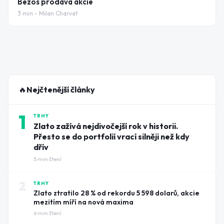
Bezos prodává akcie
3
min -
Milan Charvat
🔥
Nejčtenější články
1
TRHY
Zlato zažívá nejdivočejší rok v historii.
Přesto se do portfolií vrací silněji než kdy
dřív
5
min čtení
2
TRHY
Zlato ztratilo 28 % od rekordu 5 598 dolarů, akcie
mezitím míří na nová maxima
6
min čtení