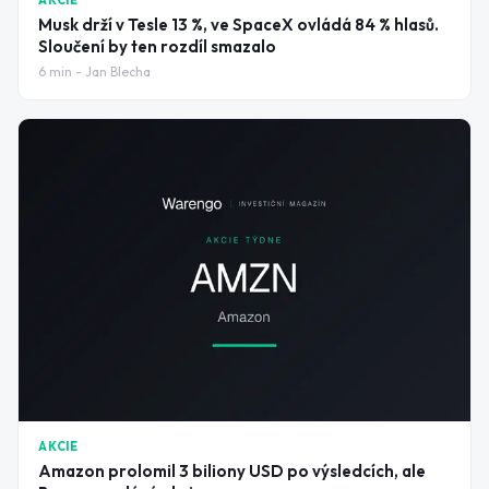
AKCIE
Musk drží v Tesle 13 %, ve SpaceX ovládá 84 % hlasů.
Sloučení by ten rozdíl smazalo
6
min -
Jan Blecha
AKCIE
Amazon prolomil 3 biliony USD po výsledcích, ale