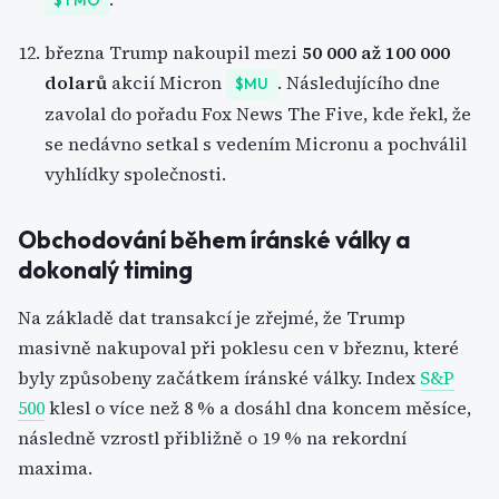
$TMO
března Trump nakoupil mezi
50 000 až 100 000
dolarů
akcií Micron
. Následujícího dne
$MU
zavolal do pořadu Fox News The Five, kde řekl, že
se nedávno setkal s vedením Micronu a pochválil
vyhlídky společnosti.
Obchodování během íránské války a
dokonalý timing
Na základě dat transakcí je zřejmé, že Trump
masivně nakupoval při poklesu cen v březnu, které
byly způsobeny začátkem íránské války. Index
S&P
500
klesl o více než 8 % a dosáhl dna koncem měsíce,
následně vzrostl přibližně o 19 % na rekordní
maxima.