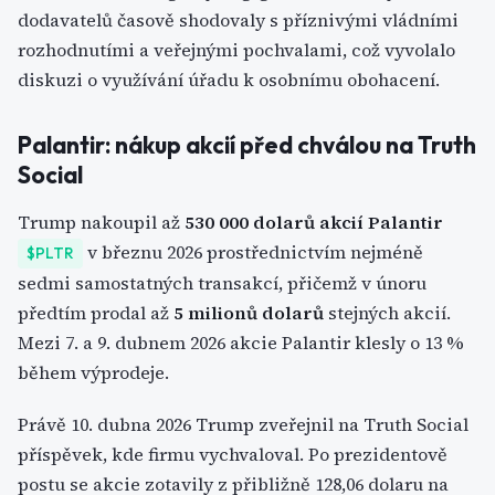
dodavatelů časově shodovaly s příznivými vládními
rozhodnutími a veřejnými pochvalami, což vyvolalo
diskuzi o využívání úřadu k osobnímu obohacení.
Palantir: nákup akcií před chválou na Truth
Social
Trump nakoupil až
530 000 dolarů akcií Palantir
v březnu 2026 prostřednictvím nejméně
$PLTR
sedmi samostatných transakcí, přičemž v únoru
předtím prodal až
5 milionů dolarů
stejných akcií.
Mezi 7. a 9. dubnem 2026 akcie Palantir klesly o 13 %
během výprodeje.
Právě 10. dubna 2026 Trump zveřejnil na Truth Social
příspěvek, kde firmu vychvaloval. Po prezidentově
postu se akcie zotavily z přibližně 128,06 dolaru na