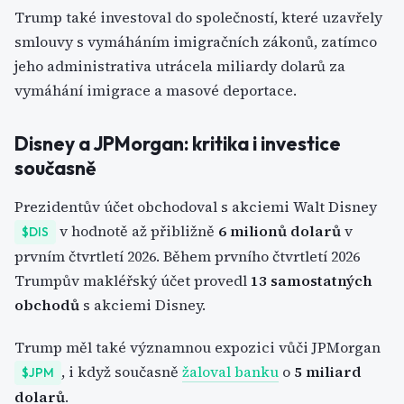
Trump také investoval do společností, které uzavřely
smlouvy s vymáháním imigračních zákonů, zatímco
jeho administrativa utrácela miliardy dolarů za
vymáhání imigrace a masové deportace.
Disney a JPMorgan: kritika i investice
současně
Prezidentův účet obchodoval s akciemi Walt Disney
v hodnotě až přibližně
6 milionů dolarů
v
$DIS
prvním čtvrtletí 2026. Během prvního čtvrtletí 2026
Trumpův makléřský účet provedl
13 samostatných
obchodů
s akciemi Disney.
Trump měl také významnou expozici vůči JPMorgan
, i když současně
žaloval banku
o
5 miliard
$JPM
dolarů
.