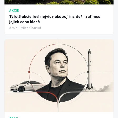
AKCIE
Tyto 3 akcie teď nejvíc nakupují insideři, zatímco
jejich cena klesá
6
min -
Milan Charvat