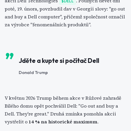
akcií Dell Technologies
. Pouhých devět dní
$DELL
poté, 19. února, povzbudil dav v Georgii slovy: "go out
and buy a Dell computer", přičemž společnost označil
za výrobce "fenomenálních produktů".
Jděte a kupte si počítač Dell
Donald Trump
V květnu 2026 Trump během akce v Růžové zahradě
Bílého domu opět pochválil Dell: "Go out and buy a
Dell. They're great." Druhá zmínka pomohla akcii
vystřelit o
14 % na historické maximum
.