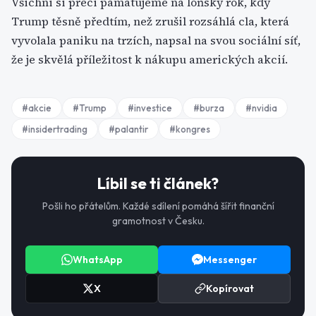
Všichni si přeci pamatujeme na loňský rok, kdy
Trump těsně předtím, než zrušil rozsáhlá cla, která
vyvolala paniku na trzích, napsal na svou sociální síť,
že je skvělá příležitost k nákupu amerických akcií.
#
akcie
#
Trump
#
investice
#
burza
#
nvidia
#
insidertrading
#
palantir
#
kongres
Líbil se ti článek?
Pošli ho přátelům. Každé sdílení pomáhá šířit finanční
gramotnost v Česku.
WhatsApp
Messenger
X
Kopírovat