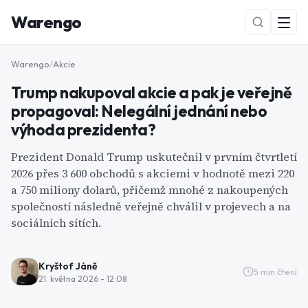
Warengo
Warengo
/
Akcie
Trump nakupoval akcie a pak je veřejně
propagoval: Nelegální jednání nebo
výhoda prezidenta?
Prezident Donald Trump uskutečnil v prvním čtvrtletí
2026 přes 3 600 obchodů s akciemi v hodnotě mezi 220
NOVÉ
a 750 miliony dolarů, přičemž mnohé z nakoupených
společností následně veřejně chválil v projevech a na
sociálních sítích.
Kryštof Jáně
5
min čtení
21. května 2026 - 12:08