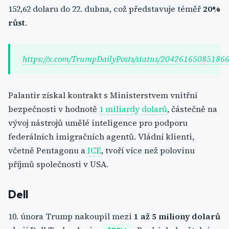
152,62 dolaru do 22. dubna, což představuje téměř
20%
růst
.
https://x.com/TrumpDailyPosts/status/20426165085186
Palantir získal kontrakt s Ministerstvem vnitřní
bezpečnosti v hodnotě
1 miliardy dolarů
, částečně na
vývoj nástrojů umělé inteligence pro podporu
federálních imigračních agentů. Vládní klienti,
včetně Pentagonu a
ICE
, tvoří více než polovinu
příjmů společnosti v USA.
Dell
10. února Trump nakoupil mezi
1 až 5 miliony dolarů