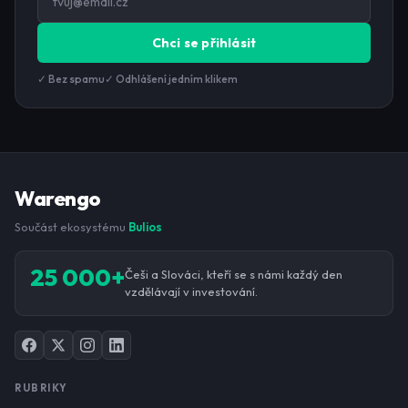
Chci se přihlásit
✓ Bez spamu
✓ Odhlášení jedním klikem
Warengo
Součást ekosystému
Bulios
25 000+
Češi a Slováci, kteří se s námi každý den
vzdělávají v investování.
RUBRIKY