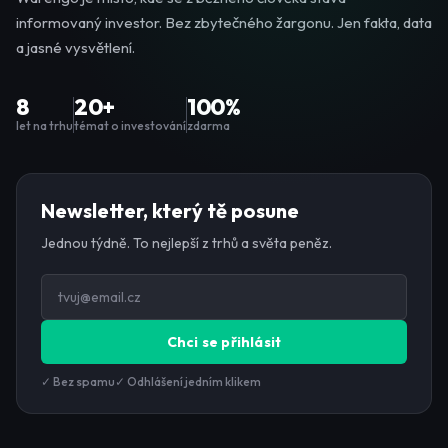
informovaný investor. Bez zbytečného žargonu. Jen fakta, data
a jasné vysvětlení.
8
20+
100%
let na trhu
témat o investování
zdarma
Newsletter, který tě posune
Jednou týdně. To nejlepší z trhů a světa peněz.
Chci se přihlásit
✓ Bez spamu
✓ Odhlášení jedním klikem