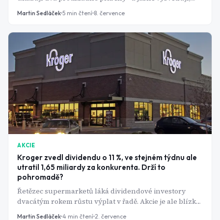
proč trh odměňuje jednu firmu a trestá druhou.
Martin Sedláček
5
min čtení
8. července
AKCIE
Kroger zvedl dividendu o 11 %, ve stejném týdnu ale
utratil 1,65 miliardy za konkurenta. Drží to
pohromadě?
Řetězec supermarketů láká dividendové investory
dvacátým rokem růstu výplat v řadě. Akcie je ale blízko
ročního minima a otazníků přibývá.
Martin Sedláček
4
min čtení
2. července