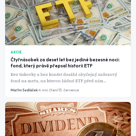
AKCIE
Čtyřnásobek za deset let bez jediné bezesné noci:
fond, který právě přepsal historii ETF
Bez tiskovky a bez konfet dosáhl obyčejný indexový
fond na metu, na kterou žádné ETF před ním
nedosáhlo. A jeho desetiletá bilance ukazuje, proč se
Martin Sedláček
4
min čtení
15. července
nevyplácí honit se za horkými novinkami.