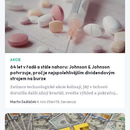
AKCIE
64 let v řadě a stále nahoru: Johnson & Johnson
potvrzuje, proč je nejspolehlivějším dividendovým
strojem na burze
Zatímco technologické akcie kolísají, J&J v tichosti
doručila další silný kvartál, zvedla výhled a pokračuje
v dividendové sérii, která začala ještě před letem na
Martin Sedláček
4
min čtení
16. července
Měsíc. Má ale ta jistota pořád smysl kupovat?