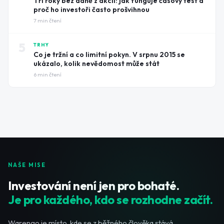
Tři roky bez daně z akcií: jak funguje časový test a
proč ho investoři často prošvihnou
7
min čtení
5
TRHY
Co je tržní a co limitní pokyn. V srpnu 2015 se
ukázalo, kolik nevědomost může stát
6
min čtení
NAŠE MISE
Investování není jen pro bohaté.
Je pro každého, kdo se rozhodne začít.
Warengo je místo, kde se z běžného člověka stává