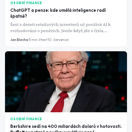
OSOBNÍ FINANCE
ChatGPT a penze: kde umělá inteligence radí
špatně?
Šest z deseti retailových investorů už používá AI k
rozhodování o penězích. Jenže když jde o čísla,
ChatGPT si je klidně vymyslí. A u důchodu se taková
Jan Blecha
5
min čtení
10. července
chyba nedá vzít zpět.
OSOBNÍ FINANCE
Berkshire sedí na 400 miliardách dolarů v hotovosti.