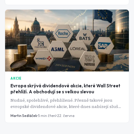
AKCIE
Evropa skrývá dividendové akcie, které Wall Street
přehlíží. A obchodují se s velkou slevou
Nudné, spolehlivé, přehlížené. Přesně takové jsou
evropské dividendové akcie, které dnes nabízejí slušný
výnos a navrch výraznou slevu oproti své odhadované
Martin Sedláček
5
min čtení
22. června
hodnotě.