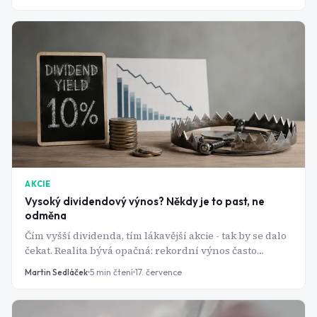
strojů na burze.
AKCIE
Vysoký dividendový výnos? Někdy je to past, ne
odměna
Čím vyšší dividenda, tím lákavější akcie - tak by se dalo
čekat. Realita bývá opačná: rekordní výnos často
znamená, že cena akcie se zhroutila a dividenda je na
Martin Sedláček
5
min čtení
17. července
odpis.