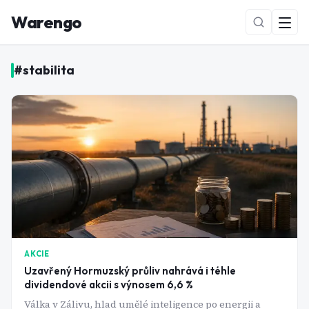
Warengo
#
stabilita
NOVÉ
AKCIE
Uzavřený Hormuzský průliv nahrává i téhle
dividendové akcii s výnosem 6,6 %
Válka v Zálivu, hlad umělé inteligence po energii a