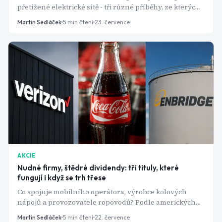
přetížené elektrické sítě - tři různé příběhy, ze kterých
těží jedna americká potrubní firma s dividendovým
Martin Sedláček
5
min čtení
23. července
výnosem přes 6 %.
AKCIE
Nudné firmy, štědré dividendy: tři tituly, které
fungují i když se trh třese
Co spojuje mobilního operátora, výrobce kolových
nápojů a provozovatele ropovodů? Podle amerických
analytiků jde o tři z nejspolehlivějších dividendových
Martin Sedláček
5
min čtení
22. července