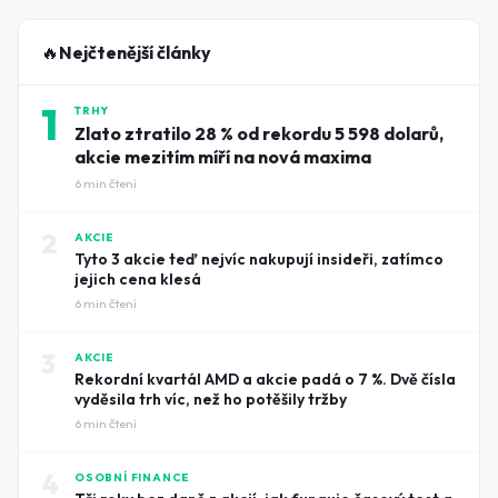
🔥
Nejčtenější články
1
TRHY
Zlato ztratilo 28 % od rekordu 5 598 dolarů,
akcie mezitím míří na nová maxima
6
min čtení
2
AKCIE
Tyto 3 akcie teď nejvíc nakupují insideři, zatímco
jejich cena klesá
6
min čtení
3
AKCIE
Rekordní kvartál AMD a akcie padá o 7 %. Dvě čísla
vyděsila trh víc, než ho potěšily tržby
6
min čtení
4
OSOBNÍ FINANCE