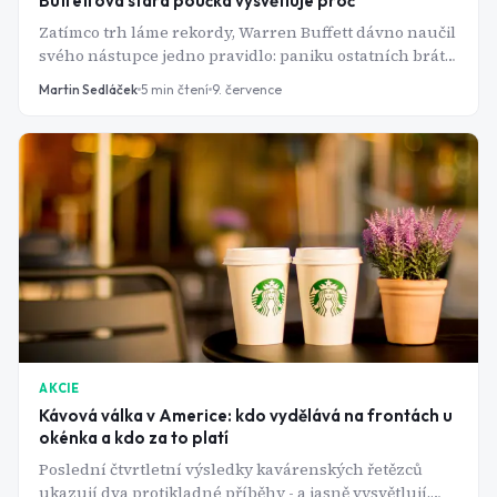
Buffettova stará poučka vysvětluje proč
Zatímco trh láme rekordy, Warren Buffett dávno naučil
svého nástupce jedno pravidlo: paniku ostatních brát
jako příležitost. Čísla za poslední čtvrtletí to potvrzují.
Martin Sedláček
5
min čtení
9. července
AKCIE
Kávová válka v Americe: kdo vydělává na frontách u
okénka a kdo za to platí
Poslední čtvrtletní výsledky kavárenských řetězců
ukazují dva protikladné příběhy - a jasně vysvětlují,