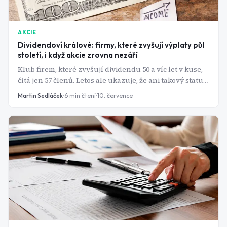
AKCIE
Dividendoví králové: firmy, které zvyšují výplaty půl
století, i když akcie zrovna nezáří
Klub firem, které zvyšují dividendu 50 a víc let v kuse,
čítá jen 57 členů. Letos ale ukazuje, že ani takový status
akcie před propadem neochrání.
Martin Sedláček
6
min čtení
10. července