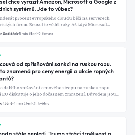
sel chce vyrazit Amazon, Microsoft a Google z
dních systémů. Jde to vůbec?
mdesát procent evropského cloudu běží na serverech
ických firem. Brusel to věděl roky. Až když Microsoft
lokoval e-mail mezinárodnímu soudu, rozhodl se s tím
in Sedláček
5
min čtení
9. června
 udělat.
Y
couvá od zpřísňování sankcí na ruskou ropu.
to znamená pro ceny energií a akcie ropných
antů?
to dalšího snižování cenového stropu na ruskou ropu
í EU diskutuje o jeho dočasném zmrazení. Důvodem jsou
oucí obavy z vývoje na světovém energetickém trhu.
tof Jáně
4
min čtení
31. května
tí na Blízkém východě totiž opět připomnělo, jak citlivá
ává globální ekonomika na jakékoli narušení dodávek
.
Y
oda stále neplatí. Trump ztrácí trpělivost a