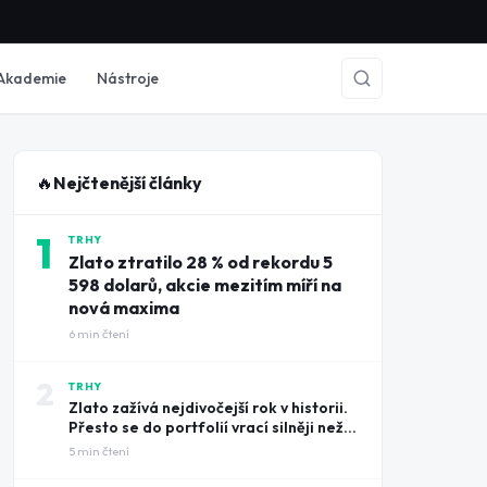
Akademie
Nástroje
🔥
Nejčtenější články
1
TRHY
Zlato ztratilo 28 % od rekordu 5
598 dolarů, akcie mezitím míří na
nová maxima
6
min čtení
2
TRHY
Zlato zažívá nejdivočejší rok v historii.
Přesto se do portfolií vrací silněji než
kdy dřív
5
min čtení