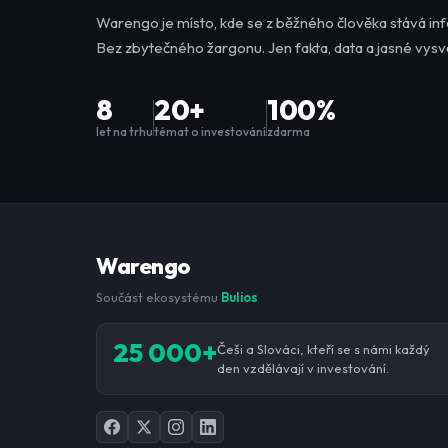
Warengo je místo, kde se z běžného člověka stává in
Bez zbytečného žargonu. Jen fakta, data a jasné vysvě
8
20+
100%
let na trhu
témat o investování
zdarma
Warengo
Součást ekosystému
Bulios
25 000+
Češi a Slováci, kteří se s námi každý
den vzdělávají v investování.