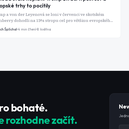
opské trhy to pocítily
p a von der Leyenová se loni v červenci ve skotském
berry dohodli na 15% stropu cel pro většinu evropského
í. Devět měsíců poté dohoda stále není schválená a
ch Šplíchal
4
min čtení
8. května
ický prezident přestává být trpělivý. Ve čtvrtek večer
ejnil příspěvek na Truth Social, ve kterém EU dal jasný
ín: 4. července 2026, 250. výročí americké nezávislosti,
 cla „okamžitě vzrostou na mnohem vyšší úrovně."
pro bohaté.
New
Jedno
e rozhodne začít.