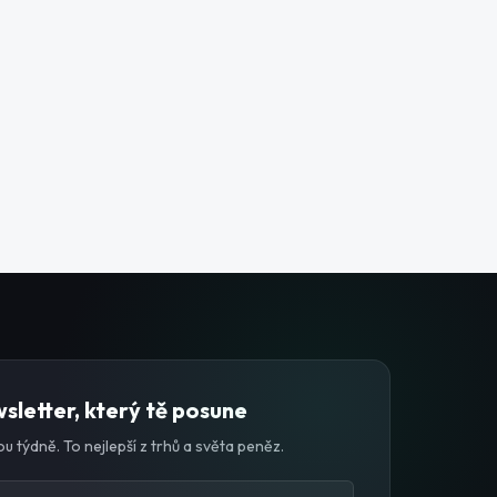
sletter, který tě posune
u týdně. To nejlepší z trhů a světa peněz.