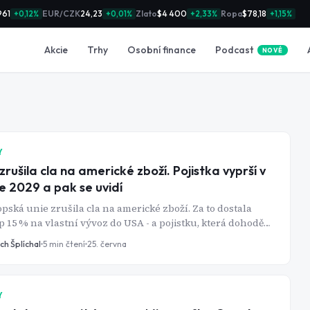
961
EUR/CZK
24,23
Zlato
$4 400
Ropa
$78,18
+0,12%
+0,01%
+2,33%
+1,15%
Podcast
Akcie
Trhy
Osobní finance
NOVÉ
Y
zrušila cla na americké zboží. Pojistka vyprší v
e 2029 a pak se uvidí
pská unie zrušila cla na americké zboží. Za to dostala
p 15 % na vlastní vývoz do USA - a pojistku, která dohodě
 stopku ke konci roku 2029.
ch Šplíchal
5
min čtení
25. června
Y