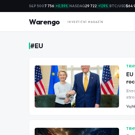
S&P 500
7 756
NASDAQ
29 722
BTC/USD
$64 
+0,59%
+1,19%
Warengo
INVESTIČNÍ MAGAZÍN
#
EU
TRH
EU 
roc
Evro
stro
dává
Vojtě
TRH