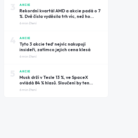
3
AKCIE
Rekordní kvartál AMD a akcie padá o 7
%. Dvě čísla vyděsila trh víc, než ho
potěšily tržby
6
min čtení
4
AKCIE
Tyto 3 akcie teď nejvíc nakupují
insideři, zatímco jejich cena klesá
6
min čtení
5
AKCIE
Musk drží v Tesle 13 %, ve SpaceX
ovládá 84 % hlasů. Sloučení by ten
rozdíl smazalo
6
min čtení