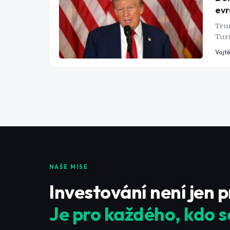
evr
Trum
Turn
zbož
Vojtě
amer
zveř
term
nebo
NAŠE MISE
Investování není jen 
Je pro každého, kdo s