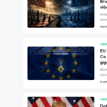
Bru
vlá
Sed
amer
zab
Mart
něco
TRH
EU 
Co 
gig
Mís
nyn
rost
Kryš
Napě
zůst
ropy
TRH
Doh