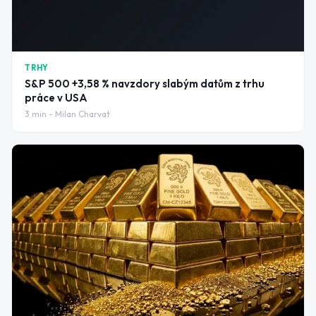
TRHY
S&P 500 +3,58 % navzdory slabým datům z trhu
práce v USA
3
min -
Milan Charvat