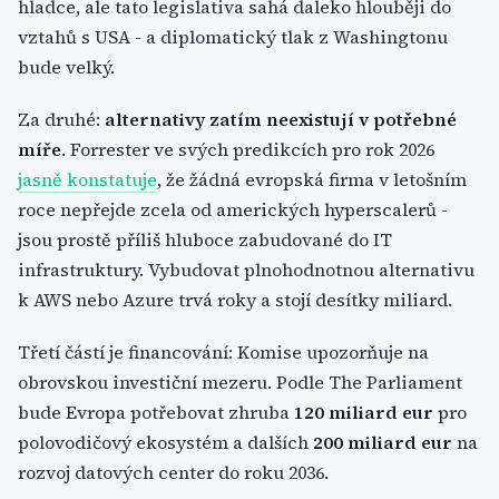
hladce, ale tato legislativa sahá daleko hlouběji do
vztahů s USA - a diplomatický tlak z Washingtonu
bude velký.
Za druhé:
alternativy zatím neexistují v potřebné
míře
. Forrester ve svých predikcích pro rok 2026
jasně konstatuje
, že žádná evropská firma v letošním
roce nepřejde zcela od amerických hyperscalerů -
jsou prostě příliš hluboce zabudované do IT
infrastruktury. Vybudovat plnohodnotnou alternativu
k AWS nebo Azure trvá roky a stojí desítky miliard.
Třetí částí je financování: Komise upozorňuje na
obrovskou investiční mezeru. Podle The Parliament
bude Evropa potřebovat zhruba
120 miliard eur
pro
polovodičový ekosystém a dalších
200 miliard eur
na
rozvoj datových center do roku 2036.