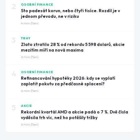
2
OSOBNÍ FINANCE
Sto padesát korun, nebo čtyři tisíce. Rozdíl je v
jednom převodu, ne v riziku
4
min čtení
3
TRHY
Zlato ztratilo 28 % od rekordu 5 598 dolarů, akcie
mezitím míří na nová maxima
6
min čtení
4
OSOBNÍ FINANCE
Refinancování hypotéky 2026: kdy se vyplatí
zaplatit pokutu za předčasné splacení?
6
min čtení
5
AKCIE
Rekordní kvartál AMD a akcie padá o 7 %. Dvě čísla
vyděsila trh víc, než ho potěšily tržby
6
min čtení