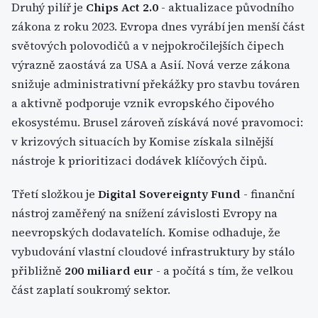
Druhý pilíř je
Chips Act 2.0
- aktualizace původního
zákona z roku 2023. Evropa dnes vyrábí jen menší část
světových polovodičů a v nejpokročilejších čipech
výrazně zaostává za USA a Asií. Nová verze zákona
snižuje administrativní překážky pro stavbu továren
a aktivně podporuje vznik evropského čipového
ekosystému. Brusel zároveň získává nové pravomoci:
v krizových situacích by Komise získala silnější
nástroje k prioritizaci dodávek klíčových čipů.
Třetí složkou je
Digital Sovereignty Fund
- finanční
nástroj zaměřený na snížení závislosti Evropy na
neevropských dodavatelích. Komise odhaduje, že
vybudování vlastní cloudové infrastruktury by stálo
přibližně
200 miliard eur
- a počítá s tím, že velkou
část zaplatí soukromý sektor.