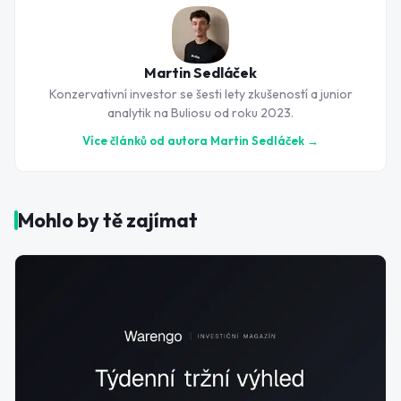
Martin Sedláček
Konzervativní investor se šesti lety zkušeností a junior
analytik na Buliosu od roku 2023.
Více článků od autora
Martin Sedláček
→
Mohlo by tě zajímat