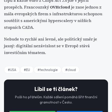
čipů a každé euro z Chips Act 2.0 jde v jejich
prospěch. Francouzský
OVHcloud
je zase jednou z
mála evropských firem s infrastrukturou schopnou
soutěžit s americkými hyperscalery v nižších
stupních CADA.
Nebude to rychlé ani levné, ale politický směr je
jasný: digitální nezávislost se v Evropě stává
investičním tématem.
#
USA
#
EU
#
technologie
#
cloud
Líbil se ti článek?
Pošli ho přátelům. Každé sdílení pomáhá šířit finanční
gramotnost v Česku.