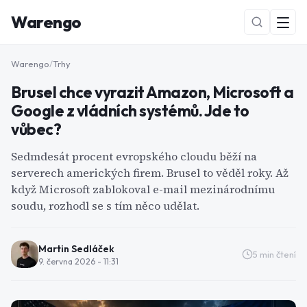
Warengo
Warengo
/
Trhy
Brusel chce vyrazit Amazon, Microsoft a
Google z vládních systémů. Jde to
vůbec?
Sedmdesát procent evropského cloudu běží na
serverech amerických firem. Brusel to věděl roky. Až
NOVÉ
když Microsoft zablokoval e-mail mezinárodnímu
soudu, rozhodl se s tím něco udělat.
Martin Sedláček
5
min čtení
9. června 2026 - 11:31