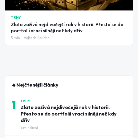
TRHY
Zlato zažívá nejdivočejší rok v historii. Přesto se do
portfolií vrací silněji než kdy dřív
5
min -
Vojtěch Šplíchal
🔥
Nejčtenější články
1
TRHY
Zlato zažívá nejdivočejší rok v historii.
Přesto se do portfolií vrací silněji než kdy
dřív
5
min čtení