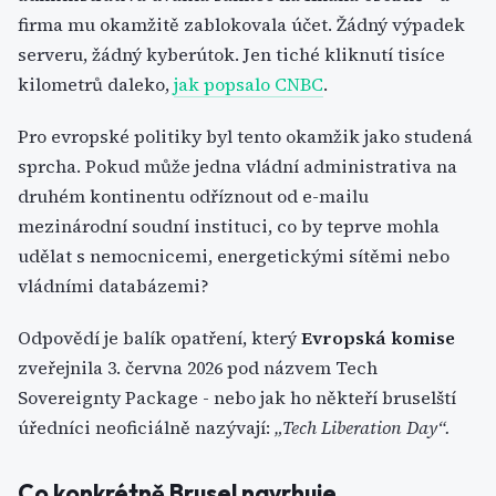
firma mu okamžitě zablokovala účet. Žádný výpadek
serveru, žádný kyberútok. Jen tiché kliknutí tisíce
kilometrů daleko,
jak popsalo CNBC
.
Pro evropské politiky byl tento okamžik jako studená
sprcha. Pokud může jedna vládní administrativa na
druhém kontinentu odříznout od e-mailu
mezinárodní soudní instituci, co by teprve mohla
udělat s nemocnicemi, energetickými sítěmi nebo
vládními databázemi?
Odpovědí je balík opatření, který
Evropská komise
zveřejnila 3. června 2026 pod názvem Tech
Sovereignty Package - nebo jak ho někteří bruselští
úředníci neoficiálně nazývají:
„Tech Liberation Day“.
Co konkrétně Brusel navrhuje