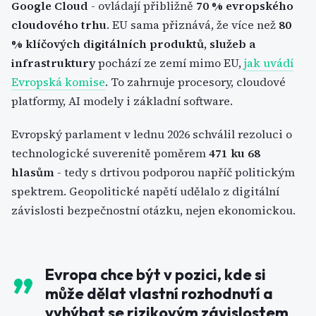
Google Cloud
- ovládají přibližně
70 % evropského
cloudového trhu
. EU sama přiznává, že více než
80
% klíčových digitálních produktů, služeb a
infrastruktury
pochází ze zemí mimo EU,
jak uvádí
Evropská komise
. To zahrnuje procesory, cloudové
platformy, AI modely i základní software.
Evropský parlament v lednu 2026 schválil rezoluci o
technologické suverenitě poměrem
471 ku 68
hlasům
- tedy s drtivou podporou napříč politickým
spektrem. Geopolitické napětí udělalo z digitální
závislosti bezpečnostní otázku, nejen ekonomickou.
Evropa chce být v pozici, kde si
může dělat vlastní rozhodnutí a
vyhýbat se rizikovým závislostem