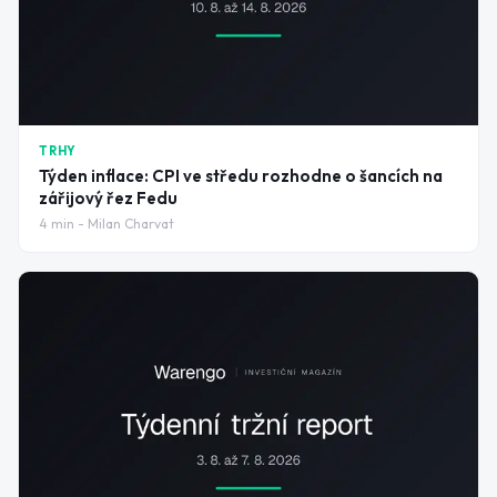
TRHY
Týden inflace: CPI ve středu rozhodne o šancích na
zářijový řez Fedu
4
min -
Milan Charvat