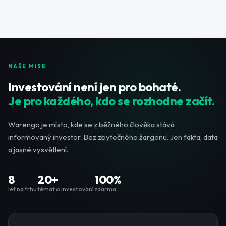
NAŠE MISE
Investování není jen pro bohaté.
Je pro každého, kdo se rozhodne začít.
Warengo je místo, kde se z běžného člověka stává
informovaný investor. Bez zbytečného žargonu. Jen fakta, data
a jasné vysvětlení.
8
20+
100%
let na trhu
témat o investování
zdarma