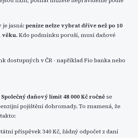
ejsou fixní; posílat můžete nepravidelně podle
je jasná:
peníze nelze vybrat dříve než po 10
h věku
. Kdo podmínku poruší, musí daňové
ank dostupných v ČR - například Fio banka nebo
.
Společný daňový limit 48 000 Kč ročně
se
a penzijní pojištění dohromady. To znamená, že
 takto:
tátní příspěvek 340 Kč, žádný odpočet z daní