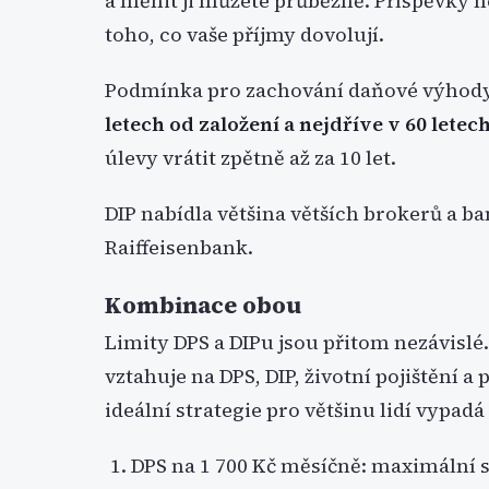
a měnit ji můžete průběžně. Příspěvky n
toho, co vaše příjmy dovolují.
Podmínka pro zachování daňové výhody 
letech od založení a nejdříve v 60 letec
úlevy vrátit zpětně až za 10 let.
DIP nabídla většina větších brokerů a b
Raiffeisenbank.
Kombinace obou
Limity DPS a DIPu jsou přitom nezávislé
vztahuje na DPS, DIP, životní pojištění 
ideální strategie pro většinu lidí vypadá
DPS na 1 700 Kč měsíčně: maximální s