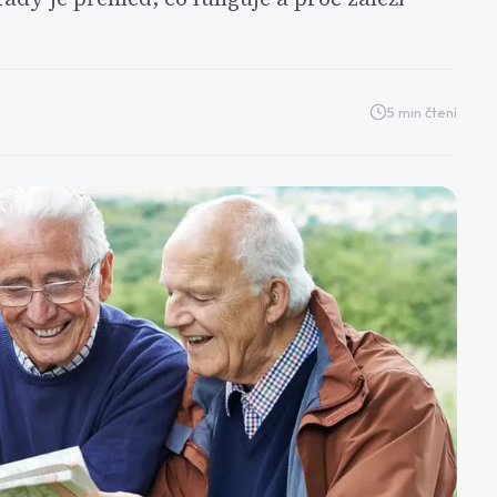
5
min čtení