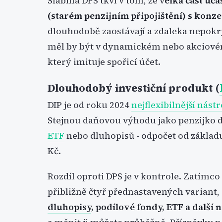
Slabina DPS tkví v tom, že v
elká část úč
(starém penzijním připojištění) s konze
dlouhodobě zaostávají a zdaleka nepokrýv
měl by být v dynamickém nebo akciové
který imituje spořicí účet.
Dlouhodobý investiční produkt (
DIP je od roku 2024
nejflexibilnější nást
Stejnou daňovou výhodu jako penzijko do
ETF
nebo dluhopisů - odpočet od základu
Kč.
Rozdíl oproti DPS je v kontrole. Zatímco
přibližně čtyř přednastavených variant,
dluhopisy
, podílové fondy, ETF a další 