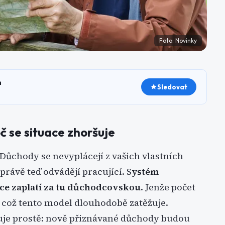
Foto:
Novinky
h
Sledovat
č se situace zhoršuje
 Důchody se nevyplácejí z vašich vlastních
 právě teď odvádějí pracující. S
ystém
ace zaplatí za tu důchodcovskou
. Jenže počet
á, což tento model dlouhodobě zatěžuje.
uje prostě: nově přiznávané důchody budou