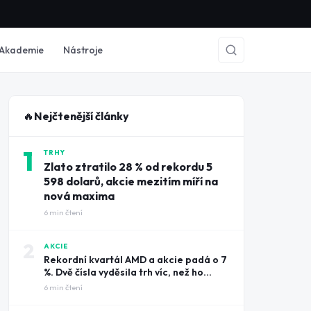
Akademie
Nástroje
🔥
Nejčtenější články
1
TRHY
Zlato ztratilo 28 % od rekordu 5
598 dolarů, akcie mezitím míří na
nová maxima
6
min čtení
2
AKCIE
Rekordní kvartál AMD a akcie padá o 7
%. Dvě čísla vyděsila trh víc, než ho
potěšily tržby
6
min čtení