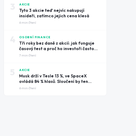
3
AKCIE
Tyto 3 akcie teď nejvíc nakupují
insideři, zatímco jejich cena klesá
6
min čtení
4
OSOBNÍ FINANCE
Tři roky bez daně z akcií: jak funguje
časový test a proč ho investoři často
prošvihnou
7
min čtení
5
AKCIE
Musk drží v Tesle 13 %, ve SpaceX
ovládá 84 % hlasů. Sloučení by ten
rozdíl smazalo
6
min čtení