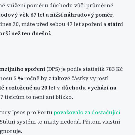
upné snížení poměru důchodu vůči průměrné
odový věk 67 let a nižší náhradový poměr,
dnes 20, máte před sebou 47 let spoření a
státní
rší než ten dnešní.
nzijního spoření
(DPS) je podle statistik 783 Kč
ýnosu 5 % ročně by z takové částky vyrostl
tě rozložené na 20 let v důchodu vychází na
7 tisícům to není ani blízko.
ury Ipsos pro Portu
považovalo za dostačující
 Státní systém to nikdy nedodá. Přitom vlastní
ignoruje.