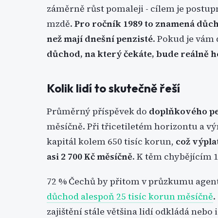
záměrně růst pomaleji - cílem je post
mzdě.
Pro ročník 1989 to znamená důch
než mají dnešní penzisté
. Pokud je vám 
důchod, na který čekáte, bude reálně ho
Kolik lidí to skutečně řeší
Průměrný příspěvek do
doplňkového pe
měsíčně. Při třicetiletém horizontu a v
kapitál kolem 650 tisíc korun,
což výpla
asi 2 700 Kč měsíčně
. K těm chybějícím 1
72 % Čechů by přitom v průzkumu agent
důchod alespoň 25 tisíc korun měsíčně
.
zajištění stále většina lidí odkládá nebo 