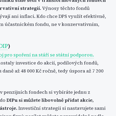
astníků stále sedí v transformovaných fondech
rvativní strategií
. Výnosy těchto fondů
ají ani inflaci. Kdo chce DPS využít efektivně,
m účastnickém fondu, ne v konzervativním,
DIP
)
roj pro spoření na stáří se státní podporou.
staly investice do akcií, podílových fondů,
 daně až 48 000 Kč ročně, tedy úspora až 7 200
 v penzijních fondech si vybíráte jednu z
 do
DIPu si můžete libovolně přidat akcie,
nástroje
. Investiční strategii si nastavujete sami