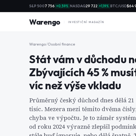
S&P 500
7 756
NASDAQ
29 722
BTC/USD
$64 
+0,59%
+1,19%
Warengo
INVESTIČNÍ MAGAZÍN
Warengo
/
Osobní finance
Stát vám v důchodu na
Zbývajících 45 % musít
víc než výše vkladu
Průměrný český důchod dnes dělá 21 
tisíc. Mezera mezi těmito dvěma čísly
chyba ve výpočtu. Je to záměr systému
od roku 2024 výrazně zlepšil podmínky
stále buď ignoruje, nebo dělá špatně. 