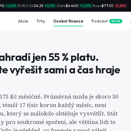
912
EUR/CZK
24,25
Zlato
$4 400
Ropa
$77,01
+1,02%
+0,13%
+2,33%
−0,36%
Podcast
Akcie
Trhy
Osobní finance
NOVÉ
hradí jen 55 % platu.
e vyřešit sami a čas hraje
175 Kč měsíčně. Průměrná mzda je skoro 50
, téměř 17 tisíc korun každý měsíc, není
, který se málokdo obtěžuje vysvětlit. Stát
 pro soukromé spoření, ale většina lidí to
Tady je přehled, co funguje a proč záleží