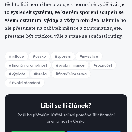
těchto lidí normálně pracuje a normálně vydělává.
Je
to výsledek systému, ve kterém spoření soupeří se
všemi ostatními výdaji a vždy prohrává
. Jakmile ho
ale přesunete na začátek měsíce a zautomatizujete,
přestane být otázkou vůle a stane se součástí rutiny.
#
inflace
#
cesko
#
sporeni
#
investice
#
finanční gramotnost
#
osobní finance
#
rozpočet
#
výplata
#
renta
#
finanční rezerva
#
životní standard
Líbil se ti článek?
Pošli ho přátelům. Každé sdílení pomáhá šířit finanční
gramotnost v Česku.