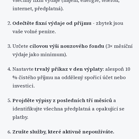
všechny fixní výdaje (nájem, energie, telefon,
internet, předplatná).
Odečtěte fixní výdaje od příjmu
- zbytek jsou
vaše volné peníze.
Určete
cílovou výši nouzového fondu
(3× měsíční
výdaje jako minimum).
Nastavte
trvalý příkaz v den výplaty
: alespoň 10
% čistého příjmu na oddělený spořicí účet nebo
investici.
Projděte výpisy z posledních tří měsíců
a
identifikujte všechna předplatná a opakující se
platby.
Zrušte služby, které aktivně nepoužíváte.