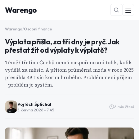
Warengo
Warengo
/
Osobní finance
Výplata přišla, za tři dny je pryč. Jak
přestat žít od výplaty k výplatě?
Téměř třetina Čechů nemá naspořeno ani tolik, kolik
vydělá za měsíc. A přitom průměrná mzda v roce 2025
přesáhla 49 tisíc korun hrubého. Problém není příjem
NOVÉ
- problém je systém.
Vojtěch Šplíchal
6
min čtení
5. června 2026 - 7:45