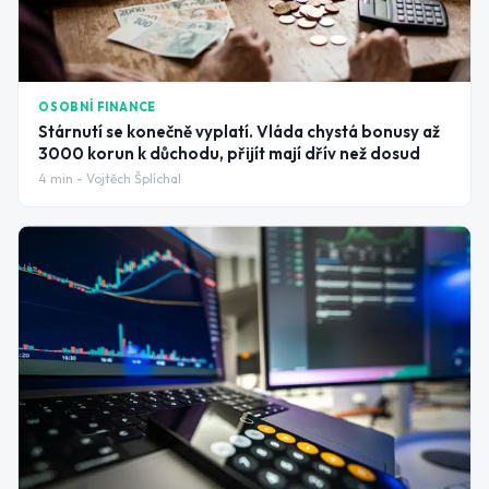
OSOBNÍ FINANCE
Stárnutí se konečně vyplatí. Vláda chystá bonusy až
3000 korun k důchodu, přijít mají dřív než dosud
4
min -
Vojtěch Šplíchal