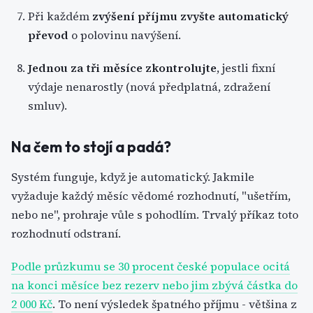
Při každém
zvýšení příjmu zvyšte automatický
převod
o polovinu navýšení.
Jednou za tři měsíce zkontrolujte
, jestli fixní
výdaje nenarostly (nová předplatná, zdražení
smluv).
Na čem to stojí a padá?
Systém funguje, když je automatický. Jakmile
vyžaduje každý měsíc vědomé rozhodnutí, "ušetřím,
nebo ne", prohraje vůle s pohodlím. Trvalý příkaz toto
rozhodnutí odstraní.
Podle průzkumu se 30 procent české populace ocitá
na konci měsíce bez rezerv nebo jim zbývá částka do
2 000 Kč
. To není výsledek špatného příjmu - většina z