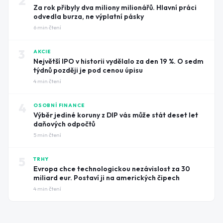
2
Za rok přibyly dva miliony milionářů. Hlavní práci
odvedla burza, ne výplatní pásky
6
min čtení
3
AKCIE
Největší IPO v historii vydělalo za den 19 %. O sedm
týdnů později je pod cenou úpisu
4
min čtení
4
OSOBNÍ FINANCE
Výběr jediné koruny z DIP vás může stát deset let
daňových odpočtů
5
min čtení
5
TRHY
Evropa chce technologickou nezávislost za 30
miliard eur. Postaví ji na amerických čipech
4
min čtení