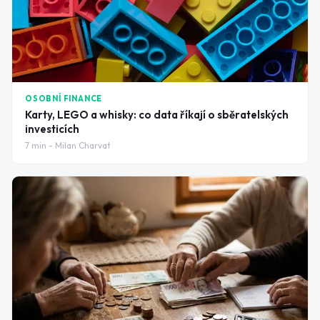
OSOBNÍ FINANCE
Karty, LEGO a whisky: co data říkají o sběratelských
investicích
7
min -
Milan Charvat