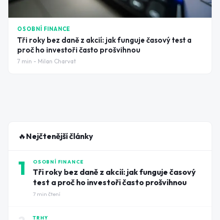
OSOBNÍ FINANCE
Tři roky bez daně z akcií: jak funguje časový test a
proč ho investoři často prošvihnou
7
min -
Milan Charvat
🔥
Nejčtenější články
1
OSOBNÍ FINANCE
Tři roky bez daně z akcií: jak funguje časový
test a proč ho investoři často prošvihnou
7
min čtení
TRHY