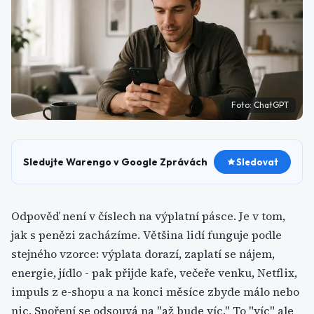
Foto:
ChatGPT
Sledujte Warengo v Google Zprávách
Sledovat
Odpověď není v číslech na výplatní pásce. Je v tom,
jak s penězi zacházíme. Většina lidí funguje podle
stejného vzorce: výplata dorazí, zaplatí se nájem,
energie, jídlo - pak přijde kafe, večeře venku, Netflix,
impuls z e-shopu a na konci měsíce zbyde málo nebo
nic. Spoření se odsouvá na "až bude víc." To "víc" ale