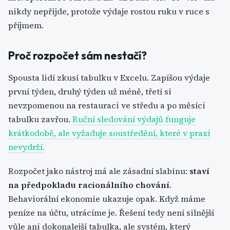
nikdy nepřijde, protože výdaje rostou ruku v ruce s
příjmem.
Proč rozpočet sám nestačí?
Spousta lidí zkusí tabulku v Excelu. Zapíšou výdaje
první týden, druhý týden už méně, třetí si
nevzpomenou na restauraci ve středu a po měsíci
tabulku zavřou.
Ruční sledování výdajů funguje
krátkodobě, ale vyžaduje soustředění, které v praxi
nevydrží.
Rozpočet jako nástroj má ale zásadní slabinu:
staví
na předpokladu racionálního chování
.
Behaviorální ekonomie ukazuje opak. Když máme
peníze na účtu, utrácíme je. Řešení tedy není silnější
vůle ani dokonalejší tabulka, ale systém, který