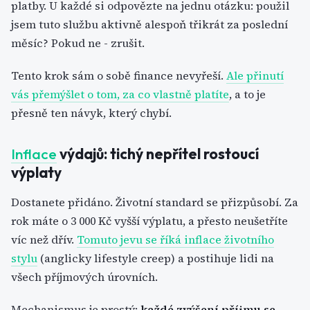
platby. U každé si odpovězte na jednu otázku: použil
jsem tuto službu aktivně alespoň třikrát za poslední
měsíc? Pokud ne - zrušit.
Tento krok sám o sobě finance nevyřeší.
Ale přinutí
vás přemýšlet o tom, za co vlastně platíte
, a to je
přesně ten návyk, který chybí.
Inflace
výdajů: tichý nepřítel rostoucí
výplaty
Dostanete přidáno. Životní standard se přizpůsobí. Za
rok máte o 3 000 Kč vyšší výplatu, a přesto neušetříte
víc než dřív.
Tomuto jevu se říká inflace životního
stylu
(anglicky lifestyle creep) a postihuje lidi na
všech příjmových úrovních.
Mechanismus je prostý:
každé zvýšení příjmu se