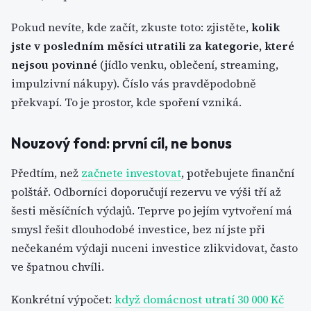
Pokud nevíte, kde začít, zkuste toto: zjistěte,
kolik
jste v posledním měsíci utratili za kategorie, které
nejsou povinné
(jídlo venku, oblečení, streaming,
impulzivní nákupy). Číslo vás pravděpodobně
překvapí. To je prostor, kde spoření vzniká.
Nouzový fond: první cíl, ne bonus
Předtím, než
začnete investovat
, potřebujete finanční
polštář. Odborníci doporučují rezervu ve výši tří až
šesti měsíčních výdajů. Teprve po jejím vytvoření má
smysl řešit dlouhodobé investice, bez ní jste při
nečekaném výdaji nuceni investice zlikvidovat, často
ve špatnou chvíli.
Konkrétní výpočet:
když domácnost utratí 30 000 Kč