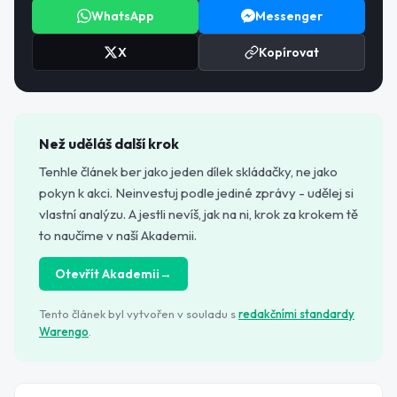
WhatsApp
Messenger
X
Kopírovat
Než uděláš další krok
Tenhle článek ber jako jeden dílek skládačky, ne jako
pokyn k akci. Neinvestuj podle jediné zprávy - udělej si
vlastní analýzu. A jestli nevíš, jak na ni, krok za krokem tě
to naučíme v naší Akademii.
Otevřít Akademii
→
Tento článek byl vytvořen v souladu s
redakčními standardy
Warengo
.