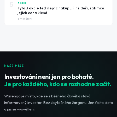
5
AKCIE
Tyto 3 akcie teď nejvíc nakupují insideři, zatímco
jejich cena klesá
6
min čtení
NAŠE MISE
Investování není jen pro bohaté.
Je pro každého, kdo se rozhodne začít.
Warengo je místo, kde se z běžného člověka stává
informovaný investor. Bez zbytečného žargonu. Jen fakta, data
a jasné vysvětlení.