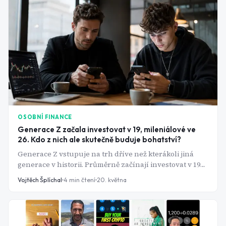
počkali.
OSOBNÍ FINANCE
Generace Z začala investovat v 19, mileniálové ve
26. Kdo z nich ale skutečně buduje bohatství?
Generace Z vstupuje na trh dříve než kterákoli jiná
generace v historii. Průměrně začínají investovat v 19
letech - o sedm let dříve než mileniálové. Jenže rychlý
Vojtěch Šplíchal
4
min čtení
20. května
start ještě neznamená chytřejší přístup. Data ukazují,
že za nadšením se skrývají strukturální slabiny, které
celou generaci mohou připravit o výraznou část
výnosu.