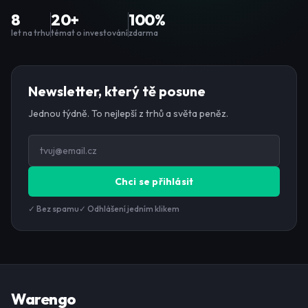
8
20+
100%
let na trhu
témat o investování
zdarma
Newsletter, který tě posune
Jednou týdně. To nejlepší z trhů a světa peněz.
Chci se přihlásit
✓ Bez spamu
✓ Odhlášení jedním klikem
Warengo