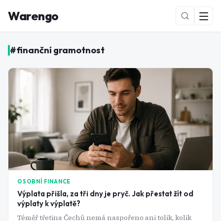
Warengo
#
finanční gramotnost
NOVÉ
OSOBNÍ FINANCE
Výplata přišla, za tři dny je pryč. Jak přestat žít od
výplaty k výplatě?
Téměř třetina Čechů nemá naspořeno ani tolik, kolik