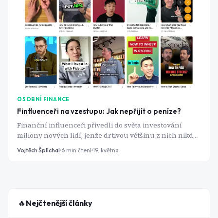
OSOBNÍ FINANCE
Finfluenceři na vzestupu: Jak nepřijít o peníze?
Finanční influenceři přivedli do světa investování
miliony nových lidí, jenže drtivou většinu z nich nikdo
nereguluje ani nekontroluje. A tam, kde jsou velké
Vojtěch Šplíchal
6
min čtení
19. května
peníze a malá regulace, dřív nebo později přijde
průšvih. A těch průšvihů v poslední době přibývá dost
na to, aby zpozorněla jak americká SEC, tak česká ČNB.
Otázkou není, jestli finfluencerům věřit. Otázkou je, jak
poznat, který z nich si vaši důvěru skutečně zaslouží.
🔥
Nejčtenější články