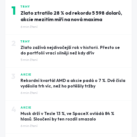
1
TRHY
Zlato ztratilo 28 % od rekordu 5 598 dolarů,
akcie mezitím míří na nová maxima
6
min čtení
2
TRHY
Zlato zažívá nejdivočejší rok v historii. Přesto se
do portfolií vrací silněji než kdy dřív
5
min čtení
3
AKCIE
Rekordní kvartál AMD a akcie padá o 7 %. Dvě čísla
vyděsila trh víc, než ho potěšily tržby
6
min čtení
4
AKCIE
Musk drží v Tesle 13 %, ve SpaceX ovládá 84 %
hlasů. Sloučení by ten rozdíl smazalo
6
min čtení