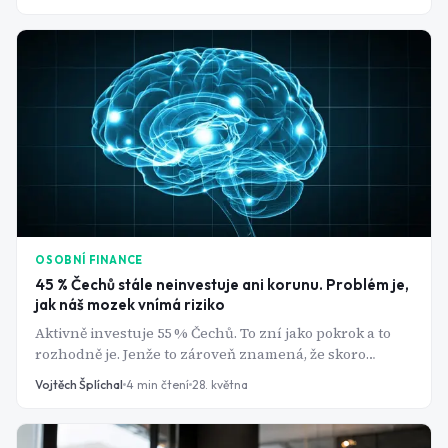
Ministerstva financí ČR z roku 2025 ukázal, že pouze 39
% Čechů má stanovený finanční cíl a ti, kteří ho mají,
nejčastěji řeší splácení hypotéky. To není špatně, ale je
to jen část obrazu. Co udělat, co neopakovat a proč na
pořadí záleží víc, než si myslíte - to je přesně to, o čem
tenhle článek je.
OSOBNÍ FINANCE
45 % Čechů stále neinvestuje ani korunu. Problém je,
jak náš mozek vnímá riziko
Aktivně investuje 55 % Čechů. To zní jako pokrok a to
rozhodně je. Jenže to zároveň znamená, že skoro
polovina dospělé populace stále není na trhu vůbec.
Vojtěch Šplíchal
4
min čtení
28. května
Ne proto, že by neměla přístup k brokerovi. Ne proto, že
by neměla 500 korun měsíčně navíc. Ale proto, že v
jejich hlavě se odehrává něco, co je vždy přesvědčí, aby