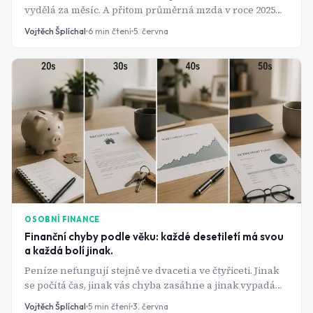
vydělá za měsíc. A přitom průměrná mzda v roce 2025
přesáhla 49 tisíc korun hrubého. Problém není příjem -
Vojtěch Šplíchal
6
min čtení
5. června
problém je systém.
OSOBNÍ FINANCE
Finanční chyby podle věku: každé desetiletí má svou
a každá bolí jinak.
Peníze nefungují stejně ve dvaceti a ve čtyřiceti. Jinak
se počítá čas, jinak vás chyba zasáhne a jinak vypadá
správný tah. Průzkum finanční gramotnosti
Vojtěch Šplíchal
5
min čtení
3. června