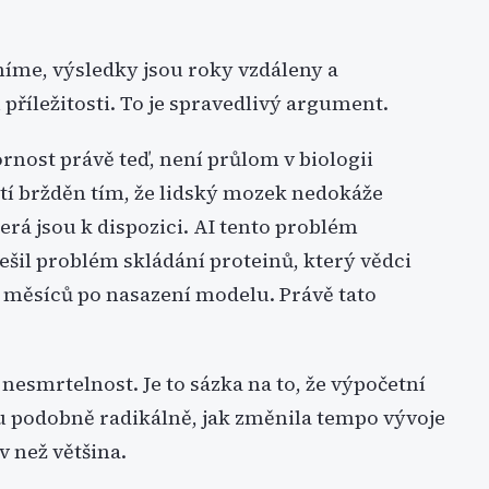
umíme, výsledky jsou roky vzdáleny a
příležitosti. To je spravedlivý argument.
ornost právě teď, není průlom v biologii
letí bržděn tím, že lidský mozek nedokáže
erá jsou k dispozici. AI tento problém
šil problém skládání proteinů, který vědci
pár měsíců po nasazení modelu. Právě tato
 nesmrtelnost. Je to sázka na to, že výpočetní
 podobně radikálně, jak změnila tempo vývoje
v než většina.