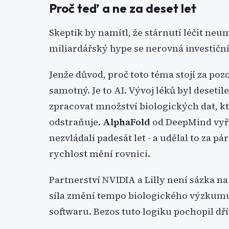
Proč teď a ne za deset let
Skeptik by namítl, že stárnutí léčit ne
miliardářský hype se nerovná investiční 
Jenže důvod, proč toto téma stojí za poz
samotný. Je to AI. Vývoj léků byl deseti
zpracovat množství biologických dat, kt
odstraňuje.
AlphaFold
od DeepMind vyře
nezvládali padesát let - a udělal to za 
rychlost mění rovnici.
Partnerství NVIDIA a Lilly není sázka na
síla změní tempo biologického výzkumu
softwaru. Bezos tuto logiku pochopil dří