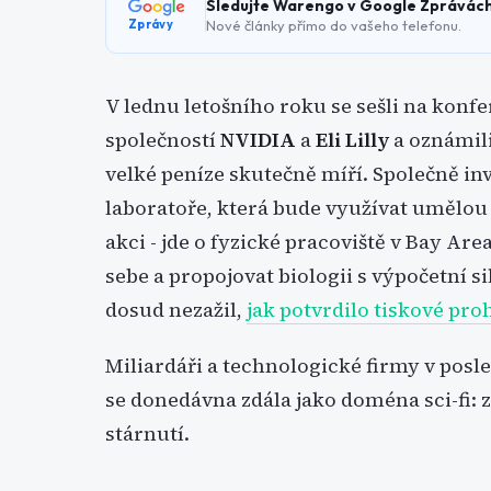
Sledujte Warengo v Google Zprávác
Nové články přímo do vašeho telefonu.
Zprávy
V lednu letošního roku se sešli na konfe
společností
NVIDIA
a
Eli Lilly
a oznámili
velké peníze skutečně míří. Společně inv
laboratoře, která bude využívat umělou 
akci - jde o fyzické pracoviště v Bay Ar
sebe a propojovat biologii s výpočetní 
dosud nezažil,
jak potvrdilo tiskové pro
Miliardáři a technologické firmy v posled
se donedávna zdála jako doména sci-fi: 
stárnutí.