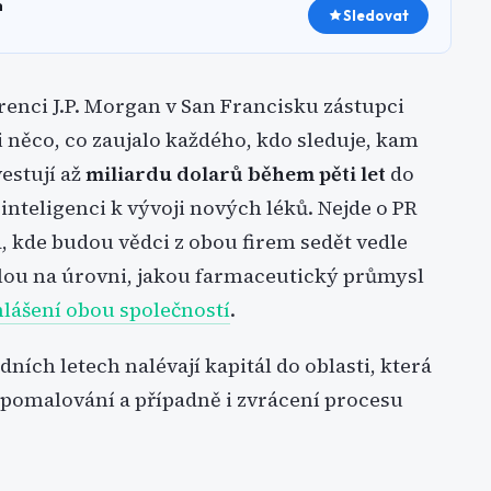
h
Sledovat
renci J.P. Morgan v San Francisku zástupci
 něco, co zaujalo každého, kdo sleduje, kam
estují až
miliardu dolarů během pěti let
do
inteligenci k vývoji nových léků. Nejde o PR
ea, kde budou vědci z obou firem sedět vedle
silou na úrovni, jakou farmaceutický průmysl
hlášení obou společností
.
ních letech nalévají kapitál do oblasti, která
zpomalování a případně i zvrácení procesu