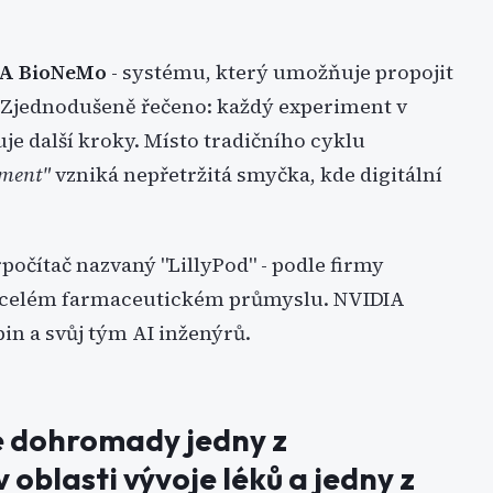
A BioNeMo
- systému, který umožňuje propojit
Zjednodušeně řečeno: každý experiment v
uje další kroky. Místo tradičního cyklu
iment"
vzniká nepřetržitá smyčka, kde digitální
rpočítač nazvaný "LillyPod" - podle firmy
v celém farmaceutickém průmyslu. NVIDIA
in a svůj tým AI inženýrů.
 dohromady jedny z
 oblasti vývoje léků a jedny z