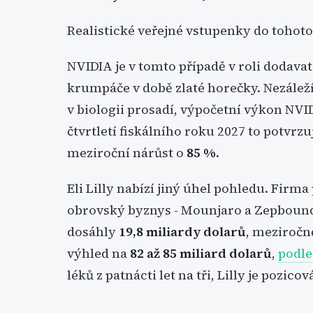
Realistické veřejné vstupenky do tohoto
NVIDIA je v tomto případě v roli dodavat
krumpáče v době zlaté horečky. Nezáleží
v biologii prosadí, výpočetní výkon NVI
čtvrtletí fiskálního roku 2027 to potvrzu
meziroční nárůst o
85 %
.
Eli Lilly nabízí jiný úhel pohledu. Fir
obrovský byznys - Mounjaro a Zepbound t
dosáhly
19,8 miliardy dolarů
, meziročn
výhled na
82 až 85 miliard dolarů
,
podle 
léků z patnácti let na tři, Lilly je pozico