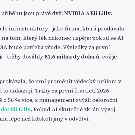
 příběhu jsou právě dvě:
NVIDIA
a
Eli Lilly
.
ele infrastruktury - jako firma, která prodávala
 na tom, který lék nakonec uspěje: pokud se AI
DIA bude potřeba všude. Výsledky za první
jí - tržby dosáhly
81,6 miliardy dolarů
, což je
ma prokázala, že umí proměnit vědecký průlom v
o dokazují. Tržby za první čtvrtletí 2026
ě o 56 % více, a management zvýšil celoroční
dat Eli Lilly
. Pokud AI skutečně zkrátí vývoj
vána lépe než kdokoli jiný v odvětví.