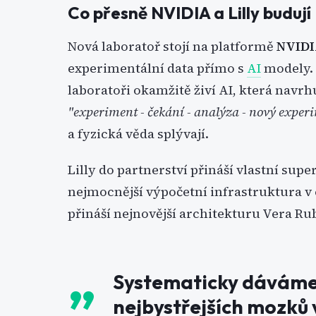
Co přesně NVIDIA a Lilly budují
Nová laboratoř stojí na platformě
NVIDI
experimentální data přímo s
AI
modely. 
laboratoři okamžitě živí AI, která navrh
"experiment - čekání - analýza - nový exper
a fyzická věda splývají.
Lilly do partnerství přináší vlastní supe
nejmocnější výpočetní infrastruktura 
přináší nejnovější architekturu Vera Rub
Systematicky dáváme
nejbystřejších mozků v