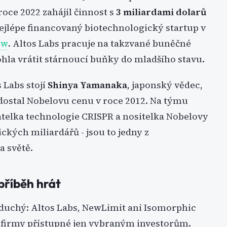
roce 2022 zahájil činnost s
3 miliardami dolarů
 nejlépe financovaný biotechnologický startup v
ew
. Altos Labs pracuje na takzvané buněčné
hla vrátit stárnoucí buňky do mladšího stavu.
 Labs stojí
Shinya Yamanaka
, japonský vědec,
dostal Nobelovu cenu v roce 2012. Na týmu
atelka technologie CRISPR a nositelka Nobelovy
ických miliardářů - jsou to jedny z
a světě.
příběh hrát
duchý: Altos Labs, NewLimit ani Isomorphic
 firmy přístupné jen vybraným investorům.