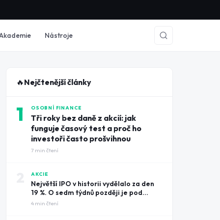
Akademie
Nástroje
🔥
Nejčtenější články
1
OSOBNÍ FINANCE
Tři roky bez daně z akcií: jak
funguje časový test a proč ho
investoři často prošvihnou
7
min čtení
2
AKCIE
Největší IPO v historii vydělalo za den
19 %. O sedm týdnů později je pod
cenou úpisu
4
min čtení