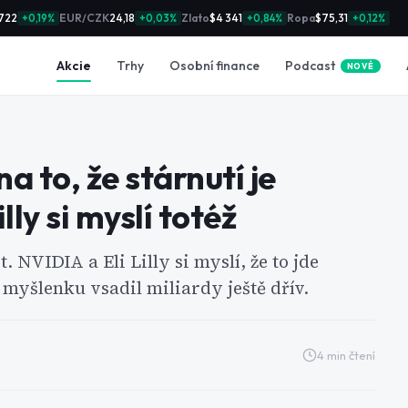
722
EUR/CZK
24,18
Zlato
$4 341
Ropa
$75,31
+0,19%
+0,03%
+0,84%
+0,12%
Podcast
Akcie
Trhy
Osobní finance
NOVÉ
a to, že stárnutí je
ly si myslí totéž
 NVIDIA a Eli Lilly si myslí, že to jde
 myšlenku vsadil miliardy ještě dřív.
4
min čtení