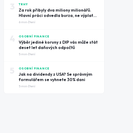
3
TRHY
Za rok přibyly dva miliony milionářů.
Hlavní práci odvedla burza, ne výplatní
pásky
6
min čtení
4
OSOBNÍ FINANCE
Výběr jediné koruny z DIP vás může stát
deset let daňových odpočtů
5
min čtení
5
OSOBNÍ FINANCE
Jak na dividendy z USA? Se správným
formulářem se vyhnete 30% dani
5
min čtení