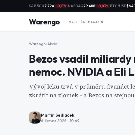
S&P 500
7 724
NASDAQ
29 488
BTC/USD
$64 
−0,17%
−0,83%
Warengo
INVESTIČNÍ MAGAZÍN
Warengo
/
Akcie
Bezos vsadil miliardy n
nemoc. NVIDIA a Eli Lil
Vývoj léku trvá v průměru dvanáct let.
zkrátit na zlomek - a Bezos na stejnou
Martin Sedláček
6. června 2026 - 10:49