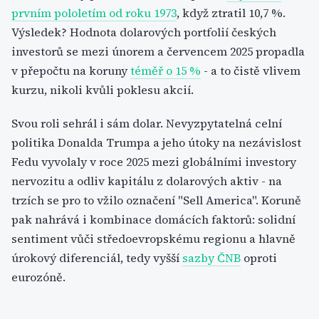
prvním pololetím od roku 1973
, když ztratil 10,7 %.
Výsledek? Hodnota dolarových portfolií českých
investorů se mezi únorem a červencem 2025 propadla
v přepočtu na koruny
téměř o 15 %
- a to čistě vlivem
kurzu, nikoli kvůli poklesu akcií.
Svou roli sehrál i sám dolar. Nevyzpytatelná celní
politika Donalda Trumpa a jeho útoky na nezávislost
Fedu vyvolaly v roce 2025 mezi globálními investory
nervozitu a odliv kapitálu z dolarových aktiv - na
trzích se pro to vžilo označení "Sell America". Koruně
pak nahrává i kombinace domácích faktorů: solidní
sentiment vůči středoevropskému regionu a hlavně
úrokový diferenciál, tedy vyšší
sazby ČNB
oproti
eurozóně.