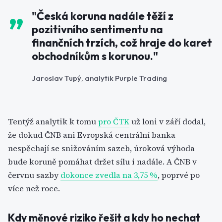
"Česká koruna nadále těží z
pozitivního sentimentu na
finančních trzích, což hraje do karet
obchodníkům s korunou."
Jaroslav Tupý, analytik Purple Trading
Tentýž analytik k tomu
pro ČTK
už loni v září dodal,
že dokud ČNB ani Evropská centrální banka
nespěchají se snižováním sazeb, úroková výhoda
bude koruně pomáhat držet sílu i nadále. A ČNB v
červnu sazby
dokonce zvedla na 3,75 %
, poprvé po
více než roce.
Kdy měnové riziko řešit a kdy ho nechat