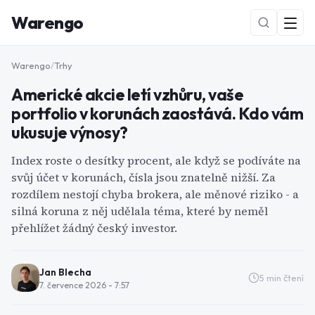
Warengo
Warengo
/
Trhy
Americké akcie letí vzhůru, vaše
portfolio v korunách zaostává. Kdo vám
ukusuje výnosy?
Index roste o desítky procent, ale když se podíváte na
svůj účet v korunách, čísla jsou znatelně nižší. Za
NOVÉ
rozdílem nestojí chyba brokera, ale měnové riziko - a
silná koruna z něj udělala téma, které by neměl
přehlížet žádný český investor.
Jan Blecha
5
min čtení
7. července 2026 - 7:57