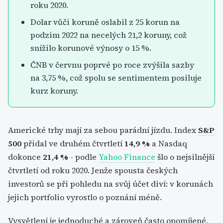
roku 2020.
Dolar vůči koruně oslabil z 25 korun na
podzim 2022 na necelých 21,2 koruny, což
snížilo korunové výnosy o 15 %.
ČNB v červnu poprvé po roce zvýšila sazby
na 3,75 %, což spolu se sentimentem posiluje
kurz koruny.
Americké trhy mají za sebou parádní jízdu. Index
S&P
500
přidal ve druhém čtvrtletí
14,9 %
a Nasdaq
dokonce
21,4 %
- podle
Yahoo Finance
šlo o nejsilnější
čtvrtletí od roku 2020. Jenže spousta českých
investorů se při pohledu na svůj účet diví: v korunách
jejich portfolio vyrostlo o poznání méně.
Vysvětlení je jednoduché a zároveň často opomíjené.