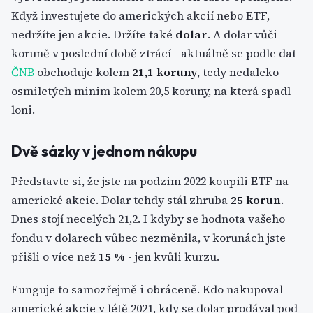
Když investujete do amerických akcií nebo ETF,
nedržíte jen akcie. Držíte také
dolar
. A dolar vůči
koruně v poslední době ztrácí - aktuálně se podle dat
ČNB
obchoduje kolem
21,1 koruny
, tedy nedaleko
osmiletých minim kolem 20,5 koruny, na která spadl
loni.
Dvě sázky v jednom nákupu
Představte si, že jste na podzim 2022 koupili ETF na
americké akcie. Dolar tehdy stál zhruba
25 korun
.
Dnes stojí necelých 21,2. I kdyby se hodnota vašeho
fondu v dolarech vůbec nezměnila, v korunách jste
přišli o více než
15 %
- jen kvůli kurzu.
Funguje to samozřejmě i obráceně. Kdo nakupoval
americké akcie v létě 2021, kdy se dolar prodával pod