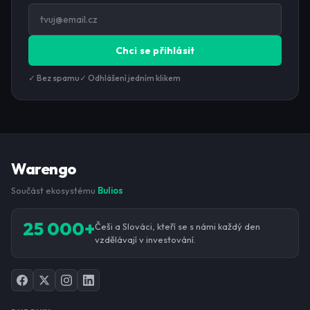
Chci se přihlásit
✓ Bez spamu
✓ Odhlášení jedním klikem
Warengo
Součást ekosystému
Bulios
25 000+
Češi a Slováci, kteří se s námi každý den
vzdělávají v investování.