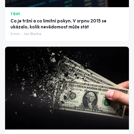
TRHY
Co je tržní a co limitní pokyn. V srpnu 2015 se
ukázalo, kolik nevědomost může stát
6
min -
Jan Blecha