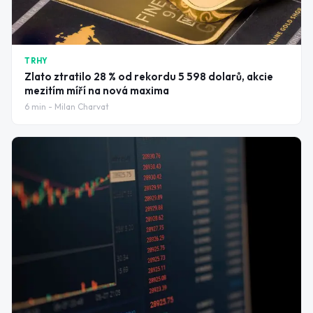
TRHY
Zlato ztratilo 28 % od rekordu 5 598 dolarů, akcie
mezitím míří na nová maxima
6
min -
Milan Charvat