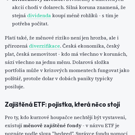
akcií chodí v dolarech. Silná koruna znamená, že
stejná
dividenda
koupí méně rohlíků - s tím je
potřeba počítat.
Platí také, že měnové riziko není jen hrozba, ale i
přirozená
diverzifikace
. Česká ekonomika, český
plat, česká nemovitost - kdo má všechno v korunách,
sází všechno na jednu měnu. Dolarová složka
portfolia může v krizových momentech fungovat jako
polštář, protože dolar v dobách paniky typicky
posiluje.
Zajištěná ETF: pojistka, která něco stojí
Pro ty, kdo kurzové houpačce nechtějí být vystaveni,
existují
měnově zajištěné fondy
- v názvu ETF je
poznáte podle slova "hedged". Správce fondu pomocí