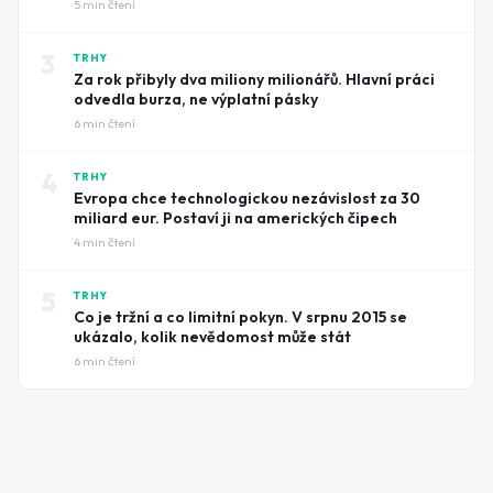
5
min čtení
3
TRHY
Za rok přibyly dva miliony milionářů. Hlavní práci
odvedla burza, ne výplatní pásky
6
min čtení
4
TRHY
Evropa chce technologickou nezávislost za 30
miliard eur. Postaví ji na amerických čipech
4
min čtení
5
TRHY
Co je tržní a co limitní pokyn. V srpnu 2015 se
ukázalo, kolik nevědomost může stát
6
min čtení