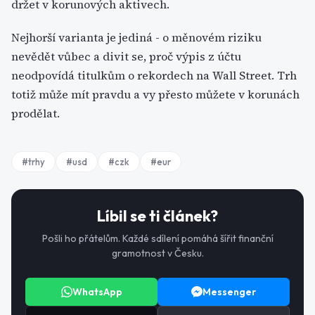
držet v korunových aktivech.
Nejhorší varianta je jediná - o měnovém riziku
nevědět vůbec a divit se, proč výpis z účtu
neodpovídá titulkům o rekordech na Wall Street. Trh
totiž může mít pravdu a vy přesto můžete v korunách
prodělat.
#
trhy
#
usd
#
czk
#
eur
Líbil se ti článek?
Pošli ho přátelům. Každé sdílení pomáhá šířit finanční
gramotnost v Česku.
WhatsApp
Messenger