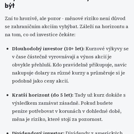
být
Zní to hrozivě, ale pozor - měnové riziko není důvod
se zahraničním akciím vyhýbat. Záleží na horizontu a
na tom, co od investice čekáte:
Dlouhodobý investor (10+ let):
Kurzové výkyvy se
v čase částečně vyrovnávají a výnos akcií je
obvykle přehluší. Kdo pravidelně přikupuje, navíc
nakupuje dolary za různé kurzy a průměruje si je
podobně jako ceny akcií.
Kratší horizont (do 5 let):
Tady už kurz dokáže s
výsledkem zamávat zásadně. Pokud budete
peníze potřebovat v korunách v dohledné době,
měna je riziko, které stojí za pozornost.
Dividendový investor:
Dividendy z amerických