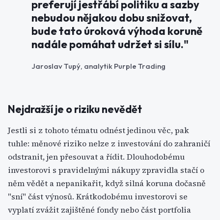
preferují jestřábí politiku a sazby
nebudou nějakou dobu snižovat,
bude tato úroková výhoda koruně
nadále pomáhat udržet si sílu."
Jaroslav Tupý, analytik Purple Trading
Nejdražší je o riziku nevědět
Jestli si z tohoto tématu odnést jedinou věc, pak
tuhle: měnové riziko nelze z investování do zahraničí
odstranit, jen přesouvat a řídit. Dlouhodobému
investorovi s pravidelnými nákupy zpravidla stačí o
něm vědět a nepanikařit, když silná koruna dočasně
"sní" část výnosů. Krátkodobému investorovi se
vyplatí zvážit zajištěné fondy nebo část portfolia