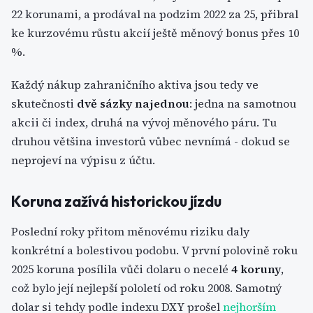
22 korunami, a prodával na podzim 2022 za 25, přibral
ke kurzovému růstu akcií ještě měnový bonus přes 10
%.
Každý nákup zahraničního aktiva jsou tedy ve
skutečnosti
dvě sázky najednou
: jedna na samotnou
akcii či index, druhá na vývoj měnového páru. Tu
druhou většina investorů vůbec nevnímá - dokud se
neprojeví na výpisu z účtu.
Koruna zažívá historickou jízdu
Poslední roky přitom měnovému riziku daly
konkrétní a bolestivou podobu. V první polovině roku
2025 koruna posílila vůči dolaru o necelé
4 koruny
,
což bylo její nejlepší pololetí od roku 2008. Samotný
dolar si tehdy podle indexu DXY prošel
nejhorším