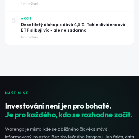
4
min čtení
5
AKCIE
Desetiletý dluhopis dává 4,5 %. Tahle dividendová
ETF slibují víc - ale ne zadarmo
4
min čtení
NAŠE MISE
Investování není jen pro bohaté.
Je pro každého, kdo se rozhodne začít.
Warengo je místo, kde se z běžného člověka stává
informovaný investor. Bez zbytečného žargonu. Jen fakta, data