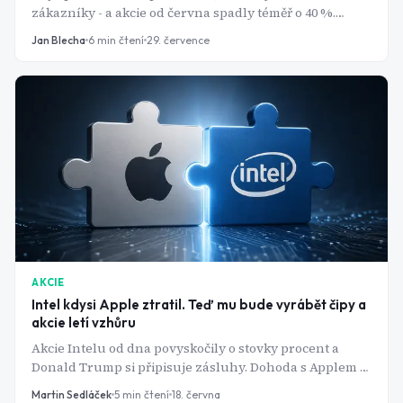
zákazníky - a akcie od června spadly téměř o 40 %.
Comeback Intelu je reálný. Otázka je, kolik z něj už bylo
Jan Blecha
6
min čtení
29. července
v ceně.
AKCIE
Intel kdysi Apple ztratil. Teď mu bude vyrábět čipy a
akcie letí vzhůru
Akcie Intelu od dna povyskočily o stovky procent a
Donald Trump si připisuje zásluhy. Dohoda s Applem je
poslední dílek skládačky, na které americká vláda
Martin Sedláček
5
min čtení
18. června