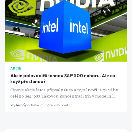
AKCIE
Akcie polovodičů táhnou S&P 500 nahoru. Ale co
když přestanou?
Čipové akcie letos připsaly 60 % a nyní tvoří 18 % váhy
celého S&P 500. Takovou koncentraci trh v moderní
historii ještě nezažil a analytici se začínají ptát, jestli to
Vojtěch Šplíchal
4
min čtení
13. května
není příliš velká sázka na jeden sektor.