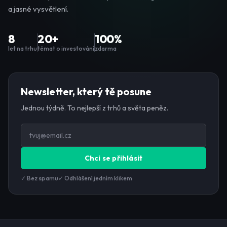
a jasné vysvětlení.
8
20+
100%
let na trhu
témat o investování
zdarma
Newsletter, který tě posune
Jednou týdně. To nejlepší z trhů a světa peněz.
Chci se přihlásit
✓ Bez spamu
✓ Odhlášení jedním klikem