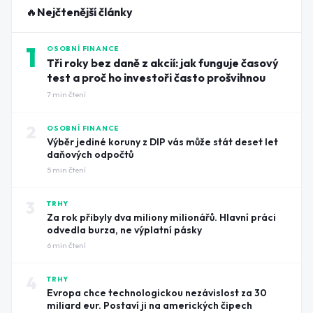
🔥
Nejčtenější články
1
OSOBNÍ FINANCE
Tři roky bez daně z akcií: jak funguje časový
test a proč ho investoři často prošvihnou
7
min čtení
2
OSOBNÍ FINANCE
Výběr jediné koruny z DIP vás může stát deset let
daňových odpočtů
5
min čtení
3
TRHY
Za rok přibyly dva miliony milionářů. Hlavní práci
odvedla burza, ne výplatní pásky
6
min čtení
4
TRHY
Evropa chce technologickou nezávislost za 30
miliard eur. Postaví ji na amerických čipech