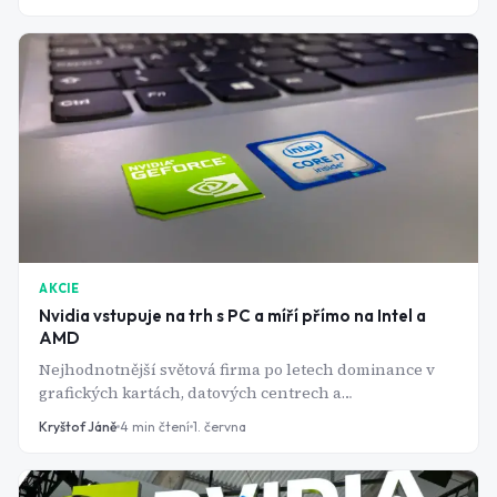
zatím vydělává miliardy.
AKCIE
Nvidia vstupuje na trh s PC a míří přímo na Intel a
AMD
Nejhodnotnější světová firma po letech dominance v
grafických kartách, datových centrech a
akcelerátorech pro umělou inteligenci vstupuje i do
Kryštof Jáně
4
min čtení
1. června
světa osobních počítačů. Nový čip RTX Spark má
pohánět Windows laptopy a kompaktní desktopy.