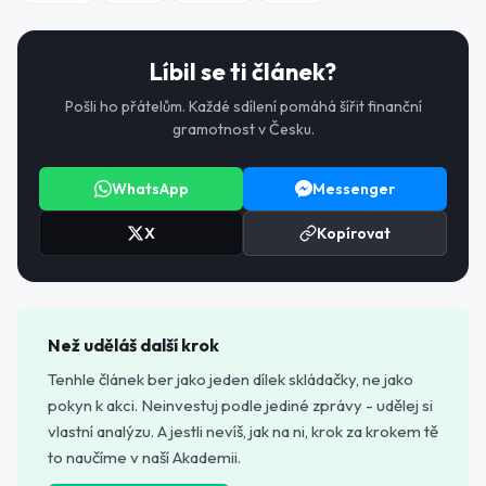
Líbil se ti článek?
Pošli ho přátelům. Každé sdílení pomáhá šířit finanční
gramotnost v Česku.
WhatsApp
Messenger
X
Kopírovat
Než uděláš další krok
Tenhle článek ber jako jeden dílek skládačky, ne jako
pokyn k akci. Neinvestuj podle jediné zprávy - udělej si
vlastní analýzu. A jestli nevíš, jak na ni, krok za krokem tě
to naučíme v naší Akademii.