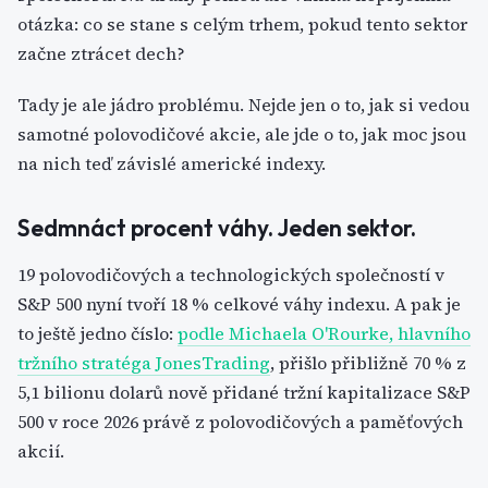
otázka: co se stane s celým trhem, pokud tento sektor
začne ztrácet dech?
Tady je ale jádro problému. Nejde jen o to, jak si vedou
samotné polovodičové akcie, ale jde o to, jak moc jsou
na nich teď závislé americké indexy.
Sedmnáct procent váhy. Jeden sektor.
19 polovodičových a technologických společností v
S&P 500 nyní tvoří 18 % celkové váhy indexu. A pak je
to ještě jedno číslo:
podle Michaela O'Rourke, hlavního
tržního stratéga JonesTrading
, přišlo přibližně 70 % z
5,1 bilionu dolarů nově přidané tržní kapitalizace S&P
500 v roce 2026 právě z polovodičových a paměťových
akcií.