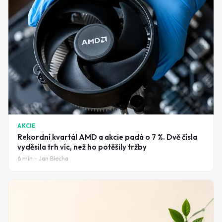
AKCIE
Rekordní kvartál AMD a akcie padá o 7 %. Dvě čísla
vyděsila trh víc, než ho potěšily tržby
6
min -
Jan Blecha