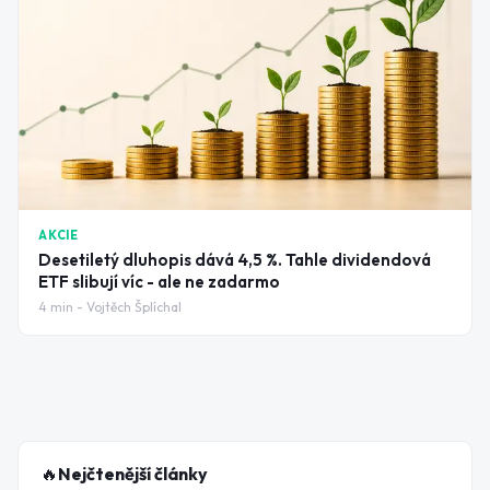
AKCIE
Desetiletý dluhopis dává 4,5 %. Tahle dividendová
ETF slibují víc - ale ne zadarmo
4
min -
Vojtěch Šplíchal
🔥
Nejčtenější články