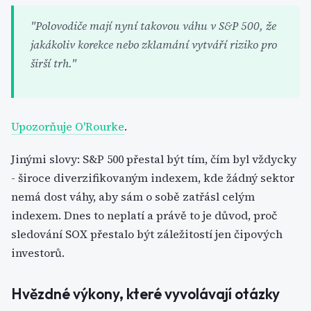
"Polovodiče mají nyní takovou váhu v S&P 500, že
jakákoliv korekce nebo zklamání vytváří riziko pro
širší trh."
Upozorňuje O'Rourke
.
Jinými slovy: S&P 500 přestal být tím, čím byl vždycky
- široce diverzifikovaným indexem, kde žádný sektor
nemá dost váhy, aby sám o sobě zatřásl celým
indexem. Dnes to neplatí a právě to je důvod, proč
sledování SOX přestalo být záležitostí jen čipových
investorů.
Hvězdné výkony, které vyvolávají otázky