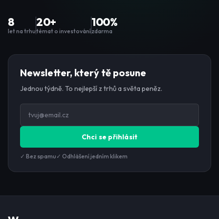
8
20+
100%
let na trhu
témat o investování
zdarma
Newsletter, který tě posune
Jednou týdně. To nejlepší z trhů a světa peněz.
Chci se přihlásit
✓ Bez spamu
✓ Odhlášení jedním klikem