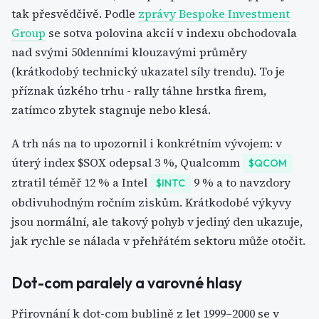
tak přesvědčivě. Podle
zprávy Bespoke Investment
Group
se sotva polovina akcií v indexu obchodovala
nad svými 50denními klouzavými průměry
(krátkodobý technický ukazatel síly trendu). To je
příznak úzkého trhu - rally táhne hrstka firem,
zatímco zbytek stagnuje nebo klesá.
A trh nás na to upozornil i konkrétním vývojem: v
úterý index $SOX odepsal 3 %, Qualcomm
$QCOM
ztratil téměř 12 % a Intel
9 % a to navzdory
$INTC
obdivuhodným ročním ziskům. Krátkodobé výkyvy
jsou normální, ale takový pohyb v jediný den ukazuje,
jak rychle se nálada v přehřátém sektoru může otočit.
Dot-com paralely a varovné hlasy
Přirovnání k dot-com bublině z let 1999–2000 se v