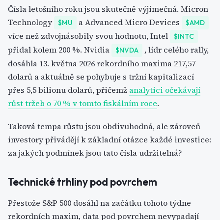
Čísla letošního roku jsou skutečně výjimečná. Micron
Technology
a Advanced Micro Devices
$MU
$AMD
více než zdvojnásobily svou hodnotu, Intel
$INTC
přidal kolem 200 %. Nvidia
, lídr celého rally,
$NVDA
dosáhla 13. května 2026 rekordního maxima 217,57
dolarů a aktuálně se pohybuje s tržní kapitalizací
přes 5,5 bilionu dolarů, přičemž
analytici očekávají
růst tržeb o 70 % v tomto fiskálním
roce
.
Taková tempa růstu jsou obdivuhodná, ale zároveň
investory přivádějí k základní otázce každé investice:
za jakých podmínek jsou tato čísla udržitelná?
Technické trhliny pod povrchem
Přestože S&P 500 dosáhl na začátku tohoto týdne
rekordních maxim, data pod povrchem nevypadají