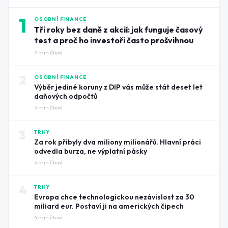
1
OSOBNÍ FINANCE
Tři roky bez daně z akcií: jak funguje časový
test a proč ho investoři často prošvihnou
7
min čtení
2
OSOBNÍ FINANCE
Výběr jediné koruny z DIP vás může stát deset let
daňových odpočtů
5
min čtení
3
TRHY
Za rok přibyly dva miliony milionářů. Hlavní práci
odvedla burza, ne výplatní pásky
6
min čtení
4
TRHY
Evropa chce technologickou nezávislost za 30
miliard eur. Postaví ji na amerických čipech
4
min čtení