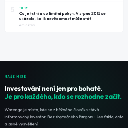
5
TRHY
Co je tržní a co limitní pokyn. V srpnu 2015 se
ukázalo, kolik nevědomost může stát
6
min čtení
NAŠE MISE
Investování není jen pro bohaté.
Je pro každého, kdo se rozhodne začít.
Warengo je místo, kde se z běžného člověka stává
informovaný investor. Bez zbytečného žargonu. Jen fakta, data
a jasné vysvětlení.