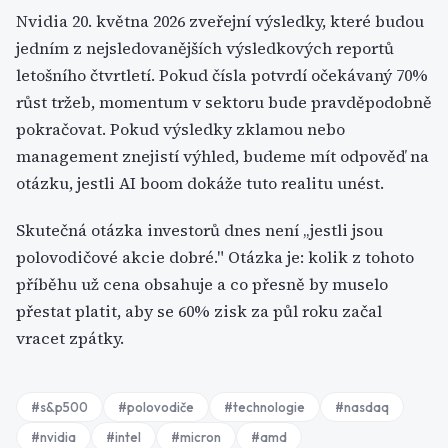
Nvidia 20. května 2026 zveřejní výsledky, které budou
jedním z nejsledovanějších výsledkových reportů
letošního čtvrtletí. Pokud čísla potvrdí očekávaný 70%
růst tržeb, momentum v sektoru bude pravděpodobně
pokračovat. Pokud výsledky zklamou nebo
management znejistí výhled, budeme mít odpověď na
otázku, jestli AI boom dokáže tuto realitu unést.
Skutečná otázka investorů dnes není „jestli jsou
polovodičové akcie dobré." Otázka je: kolik z tohoto
příběhu už cena obsahuje a co přesně by muselo
přestat platit, aby se 60% zisk za půl roku začal
vracet zpátky.
#
s&p500
#
polovodiče
#
technologie
#
nasdaq
#
nvidia
#
intel
#
micron
#
amd