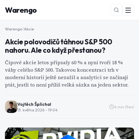
Warengo
Warengo
/
Akcie
Akcie polovodičů táhnou S&P 500
nahoru. Ale co když přestanou?
Čipové akcie letos připsaly 60 % a nyní tvoří 18 %
váhy celého S&P 500. Takovou koncentraci trh v
moderní historii ještě nezažil a analytici se začínají
NOVÉ
ptát, jestli to není příliš velká sázka na jeden sektor.
Vojtěch Šplíchal
4
min čtení
13. května 2026 - 19:04