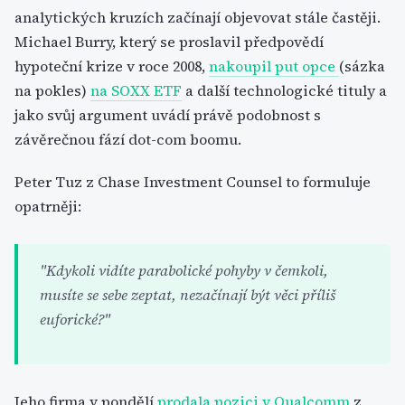
analytických kruzích začínají objevovat stále častěji.
Michael Burry, který se proslavil předpovědí
hypoteční krize v roce 2008,
nakoupil put opce
(sázka
na pokles)
na SOXX ETF
a další technologické tituly a
jako svůj argument uvádí právě podobnost s
závěrečnou fází dot-com boomu.
Peter Tuz z Chase Investment Counsel to formuluje
opatrněji:
"Kdykoli vidíte parabolické pohyby v čemkoli,
musíte se sebe zeptat, nezačínají být věci příliš
euforické?"
Jeho firma v pondělí
prodala pozici v Qualcomm
z