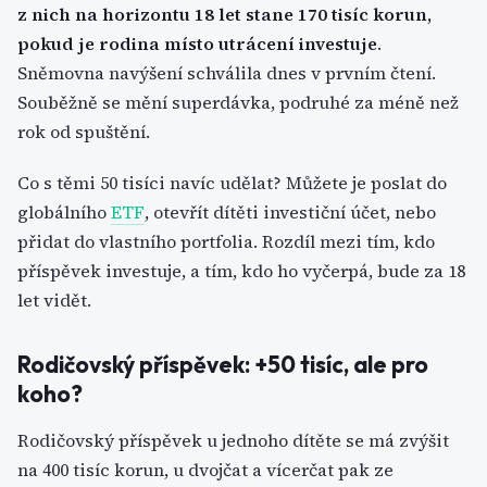
z nich na horizontu 18 let stane 170 tisíc korun,
pokud je rodina místo utrácení investuje
.
Sněmovna navýšení schválila dnes v prvním čtení.
Souběžně se mění superdávka, podruhé za méně než
rok od spuštění.
Co s těmi 50 tisíci navíc udělat? Můžete je poslat do
globálního
ETF
, otevřít dítěti investiční účet, nebo
přidat do vlastního portfolia. Rozdíl mezi tím, kdo
příspěvek investuje, a tím, kdo ho vyčerpá, bude za 18
let vidět.
Rodičovský příspěvek: +50 tisíc, ale pro
koho?
Rodičovský příspěvek u jednoho dítěte se má zvýšit
na 400 tisíc korun, u dvojčat a vícerčat pak ze