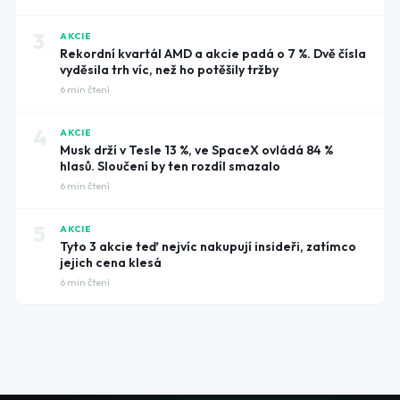
3
AKCIE
Rekordní kvartál AMD a akcie padá o 7 %. Dvě čísla
vyděsila trh víc, než ho potěšily tržby
6
min čtení
4
AKCIE
Musk drží v Tesle 13 %, ve SpaceX ovládá 84 %
hlasů. Sloučení by ten rozdíl smazalo
6
min čtení
5
AKCIE
Tyto 3 akcie teď nejvíc nakupují insideři, zatímco
jejich cena klesá
6
min čtení