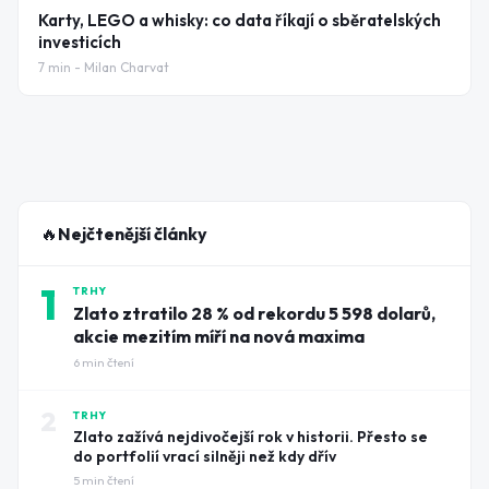
Karty, LEGO a whisky: co data říkají o sběratelských
investicích
7
min -
Milan Charvat
🔥
Nejčtenější články
1
TRHY
Zlato ztratilo 28 % od rekordu 5 598 dolarů,
akcie mezitím míří na nová maxima
6
min čtení
2
TRHY
Zlato zažívá nejdivočejší rok v historii. Přesto se
do portfolií vrací silněji než kdy dřív
5
min čtení