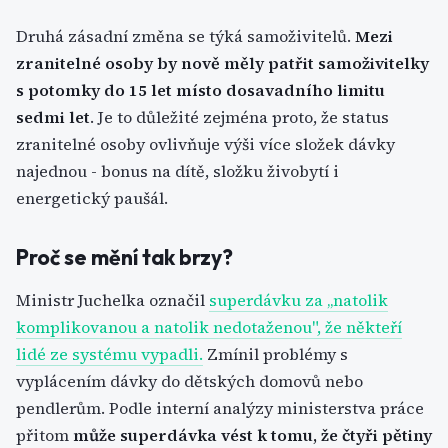
Druhá zásadní změna se týká samoživitelů.
Mezi
zranitelné osoby by nově měly patřit samoživitelky
s potomky do 15 let místo dosavadního limitu
sedmi let
. Je to důležité zejména proto, že status
zranitelné osoby ovlivňuje výši více složek dávky
najednou - bonus na dítě, složku živobytí i
energetický paušál.
Proč se mění tak brzy?
Ministr Juchelka označil
superdávku za „natolik
komplikovanou a natolik nedotaženou", že někteří
lidé ze systému vypadli.
Zmínil problémy s
vyplácením dávky do dětských domovů nebo
pendlerům. Podle interní analýzy ministerstva práce
přitom
může superdávka vést k tomu, že čtyři pětiny