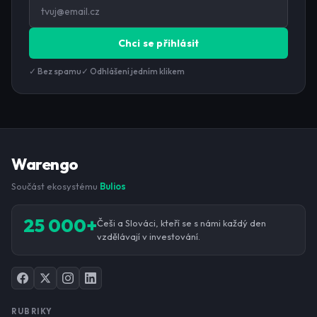
Chci se přihlásit
✓ Bez spamu
✓ Odhlášení jedním klikem
Warengo
Součást ekosystému
Bulios
25 000+
Češi a Slováci, kteří se s námi každý den
vzdělávají v investování.
RUBRIKY