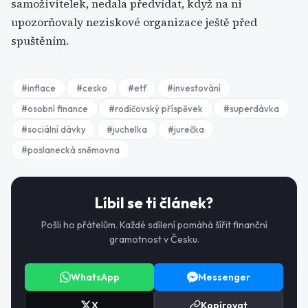
samoživitelek, nedala předvídat, když na ni
upozorňovaly neziskové organizace ještě před
spuštěním.
#
inflace
#
cesko
#
etf
#
investování
#
osobní finance
#
rodičovský příspěvek
#
superdávka
#
sociální dávky
#
juchelka
#
jurečka
#
poslanecká sněmovna
Líbil se ti článek?
Pošli ho přátelům. Každé sdílení pomáhá šířit finanční
gramotnost v Česku.
WhatsApp
Messenger
X
Kopírovat