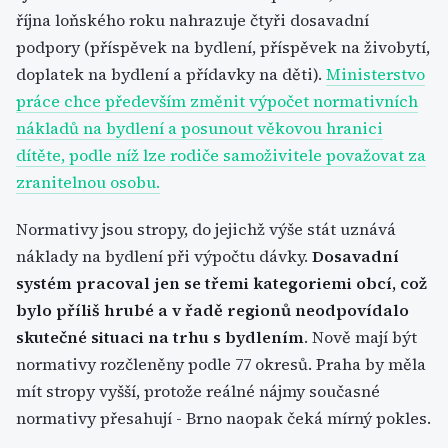
října loňského roku nahrazuje čtyři dosavadní
podpory (příspěvek na bydlení, příspěvek na živobytí,
doplatek na bydlení a přídavky na děti).
Ministerstvo
práce chce především změnit výpočet normativních
nákladů na bydlení a posunout věkovou hranici
dítěte, podle níž lze rodiče samoživitele považovat za
zranitelnou osobu.
Normativy jsou stropy, do jejichž výše stát uznává
náklady na bydlení při výpočtu dávky.
Dosavadní
systém pracoval jen se třemi kategoriemi obcí, což
bylo příliš hrubé a v řadě regionů neodpovídalo
skutečné situaci na trhu s bydlením
. Nově mají být
normativy rozčleněny podle 77 okresů. Praha by měla
mít stropy vyšší, protože reálné nájmy současné
normativy přesahují - Brno naopak čeká mírný pokles.