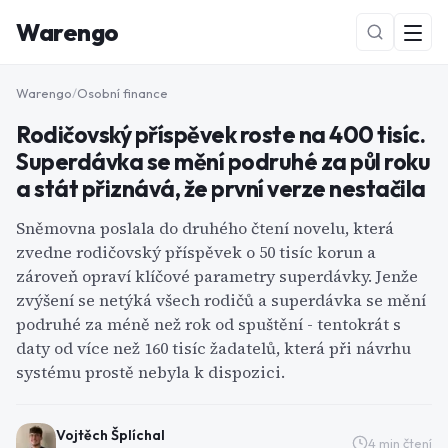
Warengo
Warengo
/
Osobní finance
Rodičovský příspěvek roste na 400 tisíc.
Superdávka se mění podruhé za půl roku
a stát přiznává, že první verze nestačila
Sněmovna poslala do druhého čtení novelu, která
zvedne rodičovský příspěvek o 50 tisíc korun a
NOVÉ
zároveň opraví klíčové parametry superdávky. Jenže
zvýšení se netýká všech rodičů a superdávka se mění
podruhé za méně než rok od spuštění - tentokrát s
daty od více než 160 tisíc žadatelů, která při návrhu
systému prostě nebyla k dispozici.
Vojtěch Šplíchal
4
min čtení