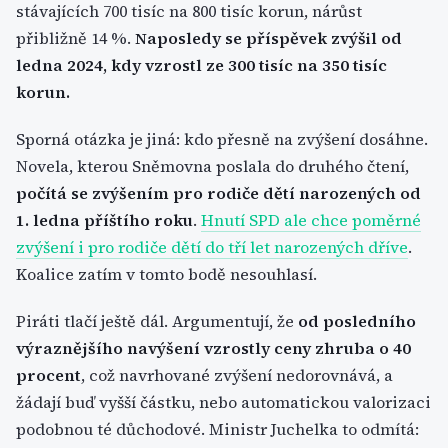
stávajících 700 tisíc na 800 tisíc korun, nárůst
přibližně 14 %.
Naposledy se příspěvek zvýšil od
ledna 2024, kdy vzrostl ze 300 tisíc na 350 tisíc
korun.
Sporná otázka je jiná: kdo přesně na zvýšení dosáhne.
Novela, kterou Sněmovna poslala do druhého čtení,
počítá se zvýšením pro rodiče dětí narozených od
1. ledna příštího roku
.
Hnutí SPD ale chce poměrné
zvýšení i pro rodiče dětí do tří let narozených dříve
.
Koalice zatím v tomto bodě nesouhlasí.
Piráti tlačí ještě dál. Argumentují, že
od posledního
výraznějšího navýšení vzrostly ceny zhruba o 40
procent
, což navrhované zvýšení nedorovnává, a
žádají buď vyšší částku, nebo automatickou valorizaci
podobnou té důchodové. Ministr Juchelka to odmítá: