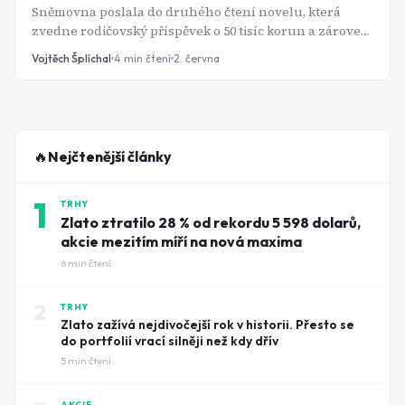
Sněmovna poslala do druhého čtení novelu, která
zvedne rodičovský příspěvek o 50 tisíc korun a zároveň
opraví klíčové parametry superdávky. Jenže zvýšení se
Vojtěch Šplíchal
4
min čtení
2. června
netýká všech rodičů a superdávka se mění podruhé za
méně než rok od spuštění - tentokrát s daty od více než
160 tisíc žadatelů, která při návrhu systému prostě
nebyla k dispozici.
🔥
Nejčtenější články
1
TRHY
Zlato ztratilo 28 % od rekordu 5 598 dolarů,
akcie mezitím míří na nová maxima
6
min čtení
2
TRHY
Zlato zažívá nejdivočejší rok v historii. Přesto se
do portfolií vrací silněji než kdy dřív
5
min čtení
AKCIE