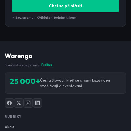
Chci se přihlásit
✓ Bez spamu
✓ Odhlášení jedním klikem
Warengo
Součást ekosystému
Bulios
25 000+
Češi a Slováci, kteří se s námi každý den
vzdělávají v investování.
RUBRIKY
Akcie