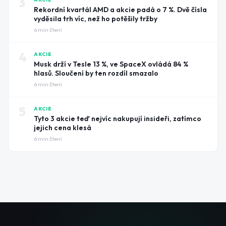
3
Rekordní kvartál AMD a akcie padá o 7 %. Dvě čísla
vyděsila trh víc, než ho potěšily tržby
6
min čtení
4
AKCIE
Musk drží v Tesle 13 %, ve SpaceX ovládá 84 %
hlasů. Sloučení by ten rozdíl smazalo
6
min čtení
5
AKCIE
Tyto 3 akcie teď nejvíc nakupují insideři, zatímco
jejich cena klesá
6
min čtení