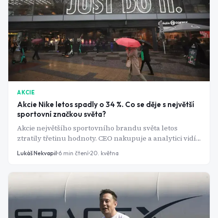
AKCIE
Akcie Nike letos spadly o 34 %. Co se děje s největší
sportovní značkou světa?
Akcie největšího sportovního brandu světa letos
ztratily třetinu hodnoty. CEO nakupuje a analytici vidí
až 40% potenciál růstu. Jenže překážek je víc než dost.
Lukáš Nekvapil
6
min čtení
20. května