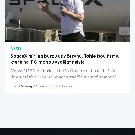
AKCIE
SpaceX míří na burzu už v červnu. Tohle jsou firmy,
které na IPO mohou vydělat nejvíc
Největší IPO historie se blíží. Část investorů ale řeší
jinou otázku. Kdo na SpaceX vydělá víc než samotní
akcionáři firmy?
Lukáš Nekvapil
5
min čtení
20. května