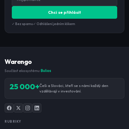
Chci se přihlásit
✓ Bez spamu
✓ Odhlášení jedním klikem
Warengo
Součást ekosystému
Bulios
25 000+
Češi a Slováci, kteří se s námi každý den
vzdělávají v investování.
RUBRIKY