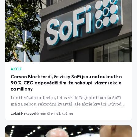
AKCIE
Carson Block tvrdí, že zisky SoFi jsou nafouknuté o
90 %. CEO odpověděl tím, že nakoupil vlastní akcie
za miliony
Loni hvězda fintechu, letos vrak. Digitální banka SoFi
má za sebou rekordní kvartál, ale akcie krvácí. Důvod
není ve výsledcích - je v dokumentu od Carsona Blocka,
Lukáš Nekvapil
6
min čtení
21. května
jednoho z nejobávanějších short-sellerů na Wall
Street.