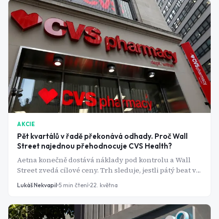
AKCIE
Pět kvartálů v řadě překonává odhady. Proč Wall
Street najednou přehodnocuje CVS Health?
Aetna konečně dostává náklady pod kontrolu a Wall
Street zvedá cílové ceny. Trh sleduje, jestli pátý beat v
řadě potvrdí trend.
Lukáš Nekvapil
5
min čtení
22. května