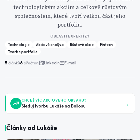
technologickým akciím a celkově růstovým
společnostem, které tvoří velkou část jeho
portfolia.
OBLASTI EXPERTÍZY
Technologie
Akciová analýza
Růstové akcie
Fintech
Tvorba portfolia
5
článků
6
přečtení
LinkedIn
E-mail
CHCEŠ VÍC AKCIOVÉHO OBSAHU?
→
Sleduj tvorbu
Lukáše
na Buliosu
Články od
Lukáše