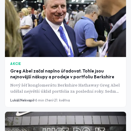
AKCIE
Greg Abel začal naplno úřadovat. Tohle jsou
nejnovější nákupy a prodeje v portfoliu Berkshire
Nový šéf konglomerátu Berkshire Hathaway Greg Abel
udělal největší úklid portfolia za poslední roky. Sedm
nákupů, čtrnáct prodejů - a jedna pozice ukazuje, že
Lukáš Nekvapil
6
min čtení
21. května
Buffett dostal poslední slovo.