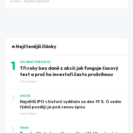
4
min -
Vojtěch Šplíchal
🔥
Nejčtenější články
1
OSOBNÍ FINANCE
Tři roky bez daně z akcií: jak funguje časový
test a proč ho investoři často prošvihnou
7
min čtení
2
AKCIE
Největší IPO v historii vydělalo za den 19 %. O sedm
týdnů později je pod cenou úpisu
4
min čtení
3
TRHY