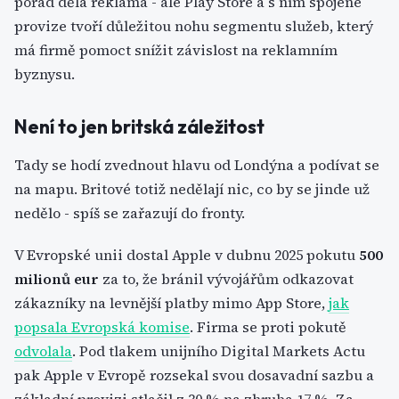
pořád dělá reklama - ale Play Store a s ním spojené
provize tvoří důležitou nohu segmentu služeb, který
má firmě pomoct snížit závislost na reklamním
byznysu.
Není to jen britská záležitost
Tady se hodí zvednout hlavu od Londýna a podívat se
na mapu. Britové totiž nedělají nic, co by se jinde už
nedělo - spíš se zařazují do fronty.
V Evropské unii dostal Apple v dubnu 2025 pokutu
500
milionů eur
za to, že bránil vývojářům odkazovat
zákazníky na levnější platby mimo App Store,
jak
popsala Evropská komise
. Firma se proti pokutě
odvolala
. Pod tlakem unijního Digital Markets Actu
pak Apple v Evropě rozsekal svou dosavadní sazbu a