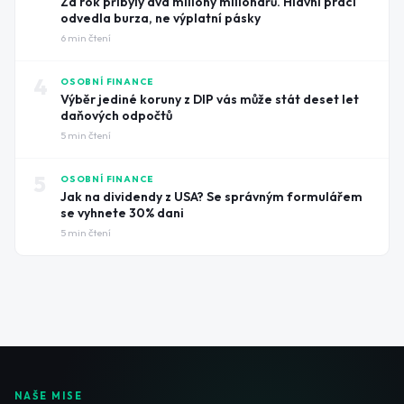
Za rok přibyly dva miliony milionářů. Hlavní práci
odvedla burza, ne výplatní pásky
6
min čtení
4
OSOBNÍ FINANCE
Výběr jediné koruny z DIP vás může stát deset let
daňových odpočtů
5
min čtení
5
OSOBNÍ FINANCE
Jak na dividendy z USA? Se správným formulářem
se vyhnete 30% dani
5
min čtení
NAŠE MISE