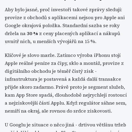
Aby bylo jasné, proč investoři takové zprávy sledují:
provize z obchodů s aplikacemi nejsou pro Apple ani
Google okrajová položka. Standardní sazba se roky
držela na
30 %
z ceny placených aplikací a nákupů
uvnitř nich, u menších vývojářů na 15 %.
Klíčové je slovo marže. Zatímco výroba iPhonu stojí
Apple reálné peníze za čipy, sklo a montáž, provize z
digitálního obchodu je téměř čistý zisk -
infrastruktura je postavená a každá další transakce
přijde skoro zadarmo. Právě proto je segment služeb,
kam App Store spadá, dlouhodobě nejrychleji rostoucí
a nejziskovější částí Applu. Když regulátor sáhne sem,
nemíří na okraj, ale rovnou do srdce ziskovosti.
U Googlu je situace o něco jiná - drtivou většinu tržeb