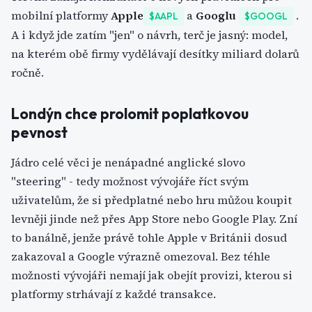
mobilní platformy
Apple
a
Googlu
.
$AAPL
$GOOGL
A i když jde zatím "jen" o návrh, terč je jasný: model,
na kterém obě firmy vydělávají desítky miliard dolarů
ročně.
Londýn chce prolomit poplatkovou
pevnost
Jádro celé věci je nenápadné anglické slovo
"steering" - tedy možnost vývojáře říct svým
uživatelům, že si předplatné nebo hru můžou koupit
levněji jinde než přes App Store nebo Google Play. Zní
to banálně, jenže právě tohle Apple v Británii dosud
zakazoval a Google výrazně omezoval. Bez téhle
možnosti vývojáři nemají jak obejít provizi, kterou si
platformy strhávají z každé transakce.