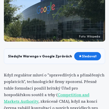
Foto:
Wikipedia
Sledujte Warengo v Google Zprávách
Sledovat
Když regulátor mluví o "spravedlivých a přiměřených
poplatcích", technologické firmy zpozorní. Přesně
tuhle formulaci použil britský Úřad pro
hospodářskou soutěž a trhy (
Competition and
Markets Authority
, zkráceně CMA), když na konci
června zahájil konzultaci o nových pravidlech pro