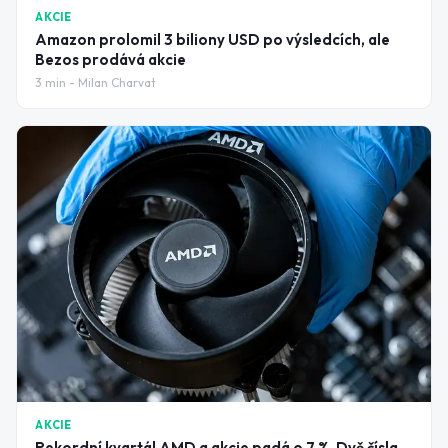
AKCIE
Amazon prolomil 3 biliony USD po výsledcích, ale
Bezos prodává akcie
3
min -
Milan Charvat
AKCIE
Rekordní kvartál AMD a akcie padá o 7 %. Dvě čísla