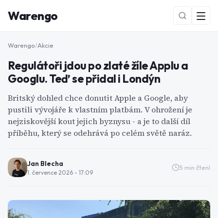
Warengo
Warengo
/
Akcie
Regulátoři jdou po zlaté žíle Applu a
Googlu. Teď se přidal i Londýn
Britský dohled chce donutit Apple a Google, aby
pustili vývojáře k vlastním platbám. V ohrožení je
nejziskovější kout jejich byznysu - a je to další díl
NOVÉ
příběhu, který se odehrává po celém světě naráz.
Jan Blecha
5
min čtení
1. července 2026 - 17:09