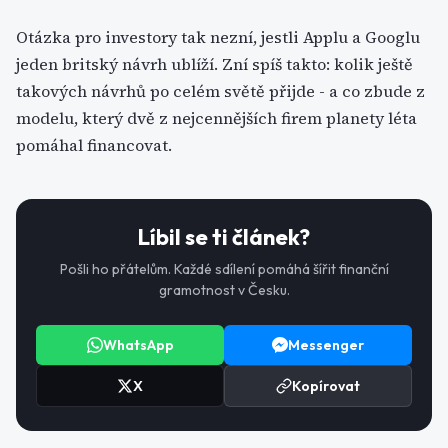
Otázka pro investory tak nezní, jestli Applu a Googlu
jeden britský návrh ublíží. Zní spíš takto: kolik ještě
takových návrhů po celém světě přijde - a co zbude z
modelu, který dvě z nejcennějších firem planety léta
pomáhal financovat.
Líbil se ti článek?
Pošli ho přátelům. Každé sdílení pomáhá šířit finanční
gramotnost v Česku.
WhatsApp
Messenger
X
Kopírovat