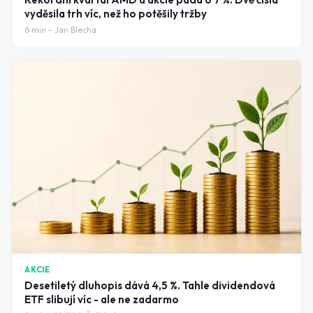
vyděsila trh víc, než ho potěšily tržby
6
min -
Jan Blecha
AKCIE
Desetiletý dluhopis dává 4,5 %. Tahle dividendová
ETF slibují víc - ale ne zadarmo