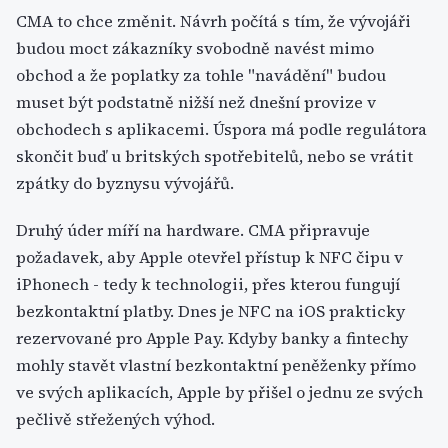
CMA to chce změnit. Návrh počítá s tím, že vývojáři
budou moct zákazníky svobodně navést mimo
obchod a že poplatky za tohle "navádění" budou
muset být podstatně nižší než dnešní provize v
obchodech s aplikacemi. Úspora má podle regulátora
skončit buď u britských spotřebitelů, nebo se vrátit
zpátky do byznysu vývojářů.
Druhý úder míří na hardware. CMA připravuje
požadavek, aby Apple otevřel přístup k NFC čipu v
iPhonech - tedy k technologii, přes kterou fungují
bezkontaktní platby. Dnes je NFC na iOS prakticky
rezervované pro Apple Pay. Kdyby banky a fintechy
mohly stavět vlastní bezkontaktní peněženky přímo
ve svých aplikacích, Apple by přišel o jednu ze svých
pečlivě střežených výhod.