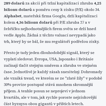
289 dolarů
za akcii při tržní kapitalizaci zhruba
4,25
bilionu dolarů
a poměru ceny k zisku (P/E) okolo 34.
Alphabet
, mateřská firma Googlu, drží kapitalizaci
kolem
4,36 bilionu dolarů
při P/E zhruba 27 a v
žebříčku nejhodnotnějších firem světa se drží hned
vedle Applu. Žádná z těchto valuací nevypadá jako
trh, který by se bál, že mu regulátoři podřežou zisky.
Přesto je tady jeden dlouhodobější signál, který se
vyplatí sledovat. Evropa, USA, Japonsko i Británie
začínají tlačit stejným směrem a zhruba ve stejném
čase. Jednotlivě je každý zásah snesitelný. Dohromady
ale vzniká trend, ve kterém se ze "zlaté žíly" v podobě
30% provize postupně stává mnohem skromnější
příjem. A tenhle posun se neprojeví v jednom
kvartálu, ale v tom, jak rychle poroste nejziskovější
část byznysu obou gigantů v příštích letech.