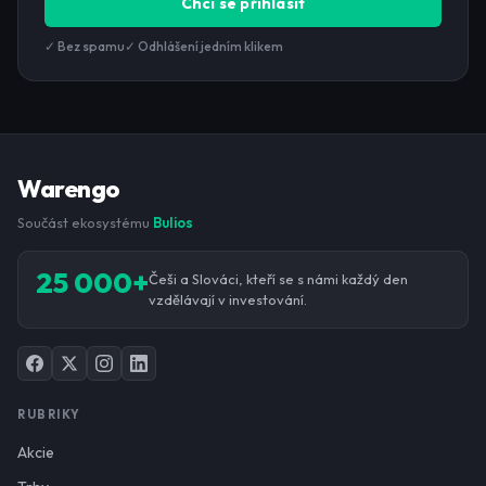
Chci se přihlásit
✓ Bez spamu
✓ Odhlášení jedním klikem
Warengo
Součást ekosystému
Bulios
25 000+
Češi a Slováci, kteří se s námi každý den
vzdělávají v investování.
RUBRIKY
Akcie