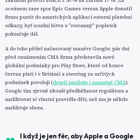
základní provizi stlačil z 30 % na zhruba 17 %. Za
oceánem zase spor Epic Games versus Apple donutil
firmu pustit do amerických aplikací externí platební
odkazy, byť soudní bitva o "rozumný" poplatek
pokračuje dál.
A do toho přišel načasovaný manévr Googlu: pár dní
před oznámením CMA firma představila nové
globální podmínky pro Play Store, které od konce
června platí i v Británii a steering za určitých
podmínek povolují (
detail zmiňuje i samotné CMA
).
Google tím zjevně zkouší předběhnout regulátora a
nadiktovat si vlastní pravidla dřív, než mu je někdo
nadiktuje shora.
I když je jen fér, aby Apple a Google