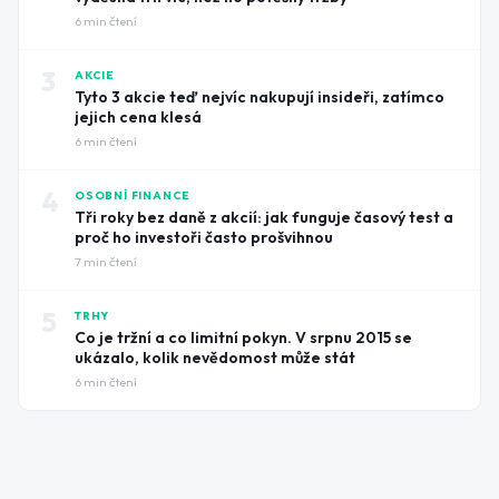
6
min čtení
3
AKCIE
Tyto 3 akcie teď nejvíc nakupují insideři, zatímco
jejich cena klesá
6
min čtení
4
OSOBNÍ FINANCE
Tři roky bez daně z akcií: jak funguje časový test a
proč ho investoři často prošvihnou
7
min čtení
5
TRHY
Co je tržní a co limitní pokyn. V srpnu 2015 se
ukázalo, kolik nevědomost může stát
6
min čtení