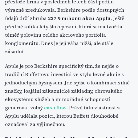
přestože firma v posledních letech část podílu
výrazně zredukovala. Berkshire podle dostupných
údajů drží zhruba
227,9 milionu akcií Applu
. Ještě
před několika lety šlo o pozici, která sama tvořila
téměř polovinu celého akciového portfolia
konglomerátu. Dnes je její váha nižší, ale stále
zásadní.
Apple je pro Berkshire specifický tím, že nejde o
tradiční Buffettovu investici ve stylu levné akcie s
jednoduchým byznysem. Jde spíše o kombinaci silné
značky, loajální zákaznické základny, obrovského
ekosystému služeb a mimořádné schopnosti
generovat volný
cash flow
. Právě tato vlastnost z
Applu udělala pozici, kterou Buffett dlouhodobě
označoval za výjimečnou.