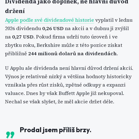
Dividenda jako doplněk, ne hlavní důvod
držení
Apple podle své dividendové historie
vyplatil v lednu
2026 dividendu
0,26 USD
na akcii a v dubnu ji zvýšil
na
0,27 USD
. Pokud firma udrží tuto úroveň i ve
zbytku roku, Berkshire může z této pozice získat
přibližně
244 milionů dolarů na dividendách
.
U Applu ale dividenda není hlavní důvod držení akcií.
Výnos je relativně nízký a většina hodnoty historicky
vznikala přes růst zisků, zpětné odkupy a expanzi
valuace. Dnes by však Buffett Apple již nekupoval.
Nechal se však slyšet, že měl akcie držet déle.
Prodal jsem příliš brzy.