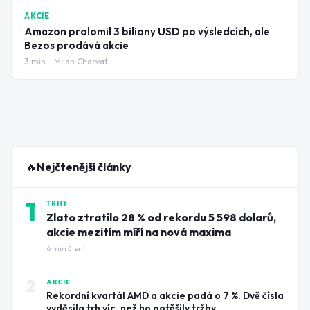
AKCIE
Amazon prolomil 3 biliony USD po výsledcích, ale
Bezos prodává akcie
3
min -
Milan Charvat
🔥
Nejčtenější články
1
TRHY
Zlato ztratilo 28 % od rekordu 5 598 dolarů,
akcie mezitím míří na nová maxima
6
min čtení
2
AKCIE
Rekordní kvartál AMD a akcie padá o 7 %. Dvě čísla
vyděsila trh víc, než ho potěšily tržby