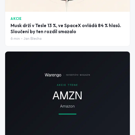
AKCIE
Musk drží v Tesle 13 %, ve SpaceX ovládá 84 % hlasů.
Sloučení by ten rozdíl smazalo
6
min -
Jan Blecha