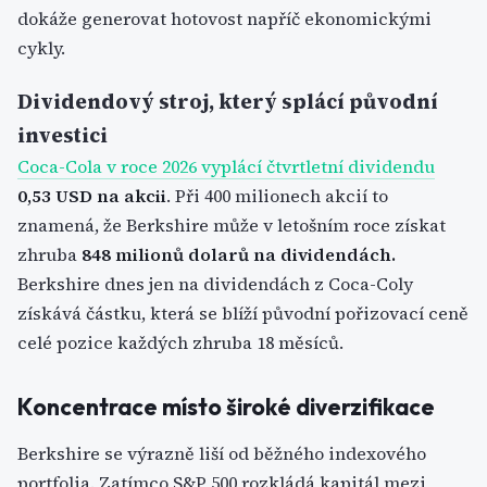
dokáže generovat hotovost napříč ekonomickými
cykly.
Dividendový stroj, který splácí původní
investici
Coca-Cola v roce 2026 vyplácí čtvrtletní dividendu
0,53 USD na akcii
. Při 400 milionech akcií to
znamená, že Berkshire může v letošním roce získat
zhruba
848 milionů dolarů na dividendách.
Berkshire dnes jen na dividendách z Coca-Coly
získává částku, která se blíží původní pořizovací ceně
celé pozice každých zhruba 18 měsíců.
Koncentrace místo široké diverzifikace
Berkshire se výrazně liší od běžného indexového
portfolia. Zatímco S&P 500 rozkládá kapitál mezi