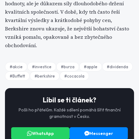
hodnoty, ale je důkazem síly dlouhodobého držení
kvalitních společností. V době, kdy trh často řeší
kvartální výsledky a krátkodobé pohyby cen,
Berkshire znovu ukazuje, že největší bohatství často
vzniká pomalu, opakovaně a bez zbytečného
obchodování.
#
akcie
#
investice
#
burza
#
apple
#
dividenda
#
Buffett
#
berkshire
#
cocacola
Líbil se ti článek?
Pošli ho přátelům. Každé sdílení pomáhá šířit finanční
gramotnost v Česku.
WhatsApp
Messenger