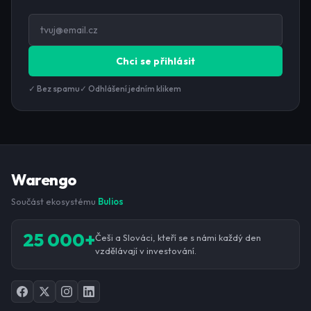
Chci se přihlásit
✓ Bez spamu
✓ Odhlášení jedním klikem
Warengo
Součást ekosystému
Bulios
25 000+
Češi a Slováci, kteří se s námi každý den
vzdělávají v investování.