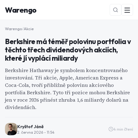
Warengo
Warengo
/
Akcie
Berkshire má téměř polovinu portfolia v
těchto třech dividendových akciích,
které jí vyplácí miliardy
Berkshire Hathaway je symbolem koncentrovaného
investování. Tři akcie, Apple, American Express a
NOVÉ
Coca-Cola, tvoří přibližně polovinu akciového
portfolia Berkshire. Tyto tři pozice mohou Berkshire
jen v roce 2026 přinést zhruba 1,6 miliardy dolarů na
dividendách.
Kryštof Jáně
4
min čtení
2. června 2026 - 11:54