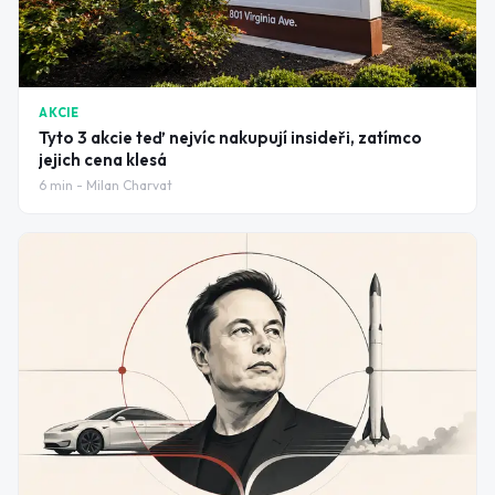
AKCIE
Tyto 3 akcie teď nejvíc nakupují insideři, zatímco
jejich cena klesá
6
min -
Milan Charvat