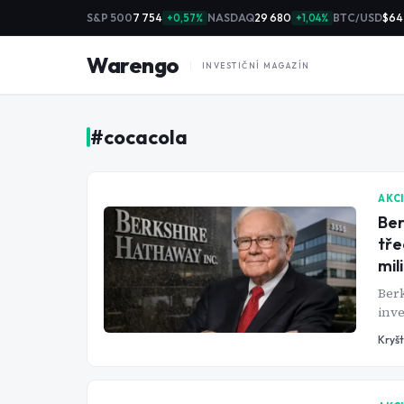
S&P 500
7 754
NASDAQ
29 680
BTC/USD
$64
+0,57%
+1,04%
Warengo
INVESTIČNÍ MAGAZÍN
#
cocacola
AKC
Ber
tře
mil
Ber
inve
tvoř
Kryš
pozi
mili