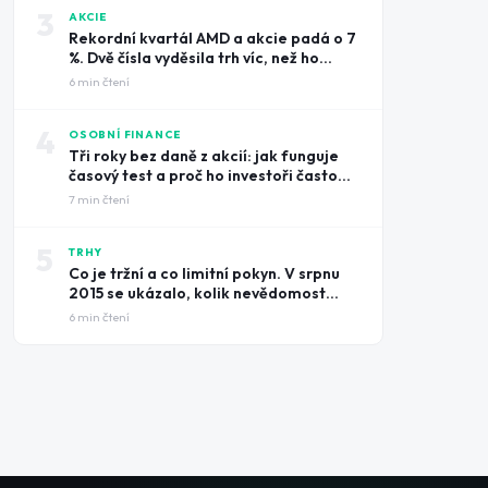
3
AKCIE
Rekordní kvartál AMD a akcie padá o 7
%. Dvě čísla vyděsila trh víc, než ho
potěšily tržby
6
min čtení
4
OSOBNÍ FINANCE
Tři roky bez daně z akcií: jak funguje
časový test a proč ho investoři často
prošvihnou
7
min čtení
5
TRHY
Co je tržní a co limitní pokyn. V srpnu
2015 se ukázalo, kolik nevědomost
může stát
6
min čtení