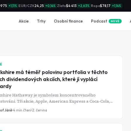
 975
EUR/CZK
24,25
Zlato
$4 413
Ropa
$78,17
+1,11%
+0,14%
+2,63%
+1,14%
Podcast
Akcie
Trhy
Osobní finance
NOVÉ
IE
kshire má téměř polovinu portfolia v těchto
ch dividendových akciích, které jí vyplácí
iardy
kshire Hathaway je symbolem koncentrovaného
stování. Tři akcie, Apple, American Express a Coca-Cola,
í přibližně polovinu akciového portfolia Berkshire. Tyto tři
tof Jáně
4
min čtení
2. června
ce mohou Berkshire jen v roce 2026 přinést zhruba 1,6
ardy dolarů na dividendách.