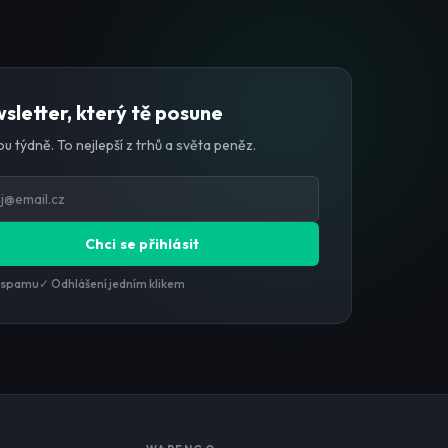
sletter, který tě posune
u týdně. To nejlepší z trhů a světa peněz.
Chci se přihlásit
 spamu
✓ Odhlášení jedním klikem