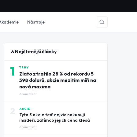
Akademie
Nástroje
🔥
Nejčtenější články
1
TRHY
Zlato ztratilo 28 % od rekordu 5
598 dolarů, akcie mezitím míří na
nová maxima
6
min čtení
2
AKCIE
Tyto 3 akcie teď nejvíc nakupují
insideři, zatímco jejich cena klesá
6
min čtení