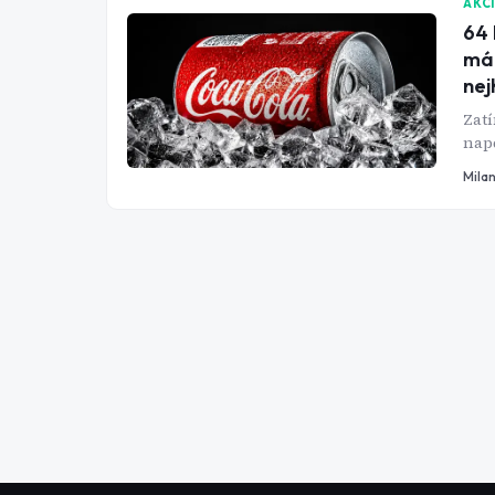
AKC
64 
mál
nej
Zatí
napě
bez 
Mila