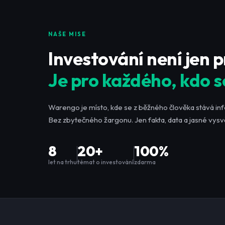
NAŠE MISE
Investování není jen 
Je pro každého, kdo s
Warengo je místo, kde se z běžného člověka stává in
Bez zbytečného žargonu. Jen fakta, data a jasné vysvě
8
20+
100%
let na trhu
témat o investování
zdarma