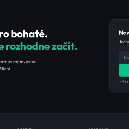
pro bohaté.
New
Jedno
e rozhodne začít.
formovaný investor.
tlení.
✓ Bez