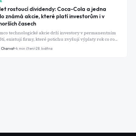
IE
let rostoucí dividendy: Coca-Cola a jedna
o známá akcie, které platí investorům i v
horších časech
mco technologické akcie drží investory v permanentním
tí, existují firmy, které potichu zvyšují výplaty rok co rok -
ohledu na recese, pandemie či obchodní války.
n Charvat
4
min čtení
28. května