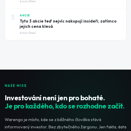
6
min čtení
5
AKCIE
Tyto 3 akcie teď nejvíc nakupují insideři, zatímco
jejich cena klesá
6
min čtení
NAŠE MISE
Investování není jen pro bohaté.
Je pro každého, kdo se rozhodne začít.
Warengo je místo, kde se z běžného člověka stává
informovaný investor. Bez zbytečného žargonu. Jen fakta, data