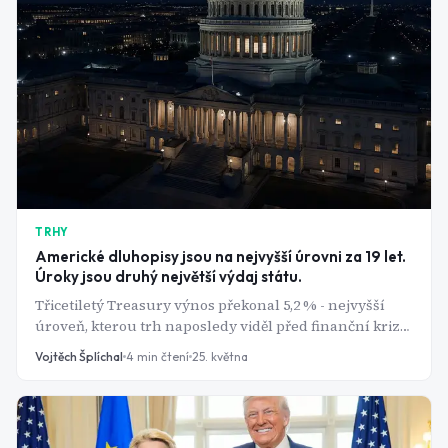
TRHY
Americké dluhopisy jsou na nejvyšší úrovni za 19 let.
Úroky jsou druhý největší výdaj státu.
Třicetiletý Treasury výnos překonal 5,2 % - nejvyšší
úroveň, kterou trh naposledy viděl před finanční krizí
v roce 2007. Za tím stojí tři věci zároveň: válka v Íránu,
Vojtěch Šplíchal
4
min čtení
25. května
která znovu roztočila inflaci, vládní deficit přesahující
bilion dolarů za pět měsíců a investoři, kteří přestali
věřit, že Washington situaci zvládne.