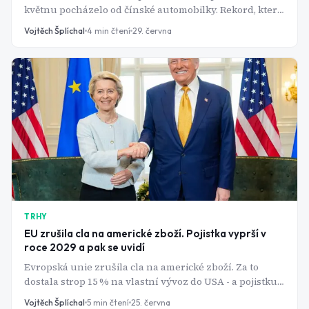
květnu pocházelo od čínské automobilky. Rekord, který
nikdo nečekal tak brzy - a JPMorgan říká, že do dvou let
Vojtěch Šplíchal
4
min čtení
29. června
budou mít Číňané každé páté.
TRHY
EU zrušila cla na americké zboží. Pojistka vyprší v
roce 2029 a pak se uvidí
Evropská unie zrušila cla na americké zboží. Za to
dostala strop 15 % na vlastní vývoz do USA - a pojistku,
která dohodě dává stopku ke konci roku 2029.
Vojtěch Šplíchal
5
min čtení
25. června