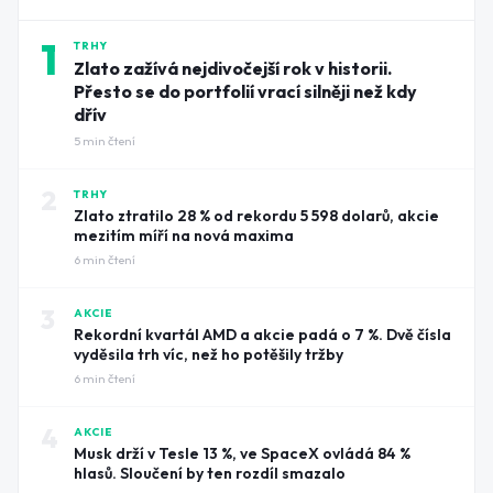
1
TRHY
Zlato zažívá nejdivočejší rok v historii.
Přesto se do portfolií vrací silněji než kdy
dřív
5
min čtení
2
TRHY
Zlato ztratilo 28 % od rekordu 5 598 dolarů, akcie
mezitím míří na nová maxima
6
min čtení
3
AKCIE
Rekordní kvartál AMD a akcie padá o 7 %. Dvě čísla
vyděsila trh víc, než ho potěšily tržby
6
min čtení
4
AKCIE
Musk drží v Tesle 13 %, ve SpaceX ovládá 84 %
hlasů. Sloučení by ten rozdíl smazalo