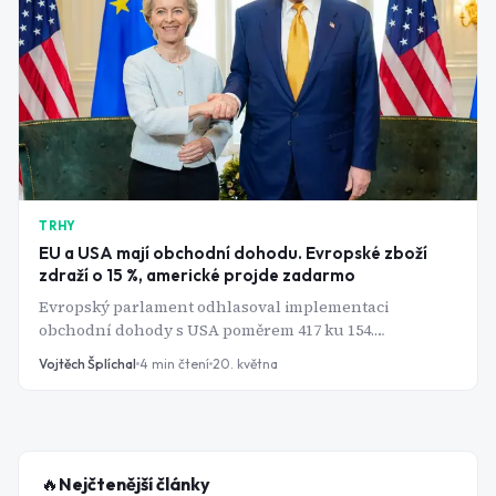
TRHY
EU a USA mají obchodní dohodu. Evropské zboží
zdraží o 15 %, americké projde zadarmo
Evropský parlament odhlasoval implementaci
obchodní dohody s USA poměrem 417 ku 154.
Transatlantický obchod v hodnotě 1,9 bilionu dolarů
Vojtěch Šplíchal
4
min čtení
20. května
má mít konečně jasná pravidla - jenže asymetrie
podmínek mluví jasně: 15 % pro evropské zboží, nula
pro americké průmyslové produkty. Kdo tuhle dohodu
skutečně vyhrál?
🔥
Nejčtenější články