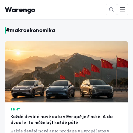
Warengo
#
makroekonomika
NOVÉ
TRHY
Každé deváté nové auto v Evropě je čínské. A do
dvou let to může být každé páté
Každé deváté nové auto prodané v Evropě letos v