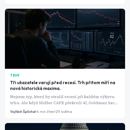
TRHY
Tři ukazatele varují před recesí. Trh přitom míří na
nová historická maxima.
Nejsem typ, který by strašil recesí při každém výkyvu
trhu. Ale když Shiller CAPE překročí 42, Goldman Sachs
zvedne pravděpodobnost recese na 30 % a výnosová
Vojtěch Šplíchal
4
min čtení
29. května
křivka se normalizuje po dvou letech inverze -
přestávám to ignorovat a začínám se ptát, co to
znamená pro moje portfolio.