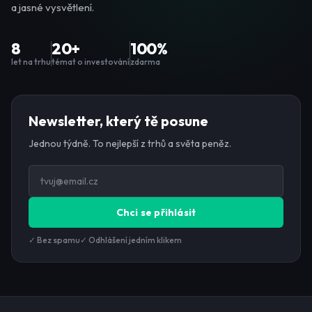
a jasné vysvětlení.
8
20+
100%
let na trhu
témat o investování
zdarma
Newsletter, který tě posune
Jednou týdně. To nejlepší z trhů a světa peněz.
Chci se přihlásit
✓ Bez spamu
✓ Odhlášení jedním klikem