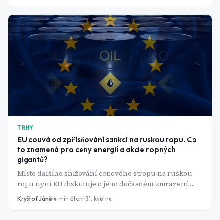
jehož výsledku závisí, jak bude napájeno AI příštího
desetiletí.
TRHY
EU couvá od zpřísňování sankcí na ruskou ropu. Co
to znamená pro ceny energií a akcie ropných
gigantů?
Místo dalšího snižování cenového stropu na ruskou
ropu nyní EU diskutuje o jeho dočasném zmrazení.
Důvodem jsou rostoucí obavy z vývoje na světovém
Kryštof Jáně
4
min čtení
31. května
energetickém trhu. Napětí na Blízkém východě totiž
opět připomnělo, jak citlivá zůstává globální ekonomika