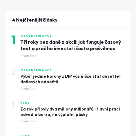
na jakékoli narušení dodávek ropy.
🔥
Nejčtenější články
1
OSOBNÍ FINANCE
Tři roky bez daně z akcií: jak funguje časový
test a proč ho investoři často prošvihnou
7
min čtení
2
OSOBNÍ FINANCE
Výběr jediné koruny z DIP vás může stát deset let
daňových odpočtů
5
min čtení
3
TRHY
Za rok přibyly dva miliony milionářů. Hlavní práci
odvedla burza, ne výplatní pásky
6
min čtení
TRHY