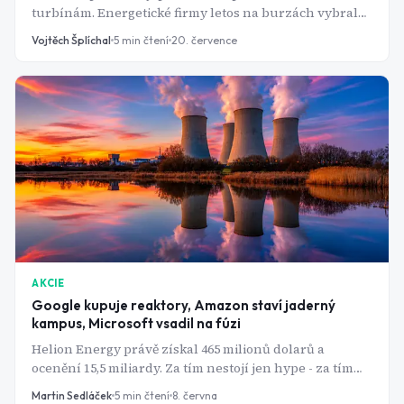
turbínám. Energetické firmy letos na burzách vybraly
nejvíc od roku 1999 - jenže většina nových akcií od
Vojtěch Šplíchal
5
min čtení
20. července
vstupu ztrácí.
AKCIE
Google kupuje reaktory, Amazon staví jaderný
kampus, Microsoft vsadil na fúzi
Helion Energy právě získal 465 milionů dolarů a
ocenění 15,5 miliardy. Za tím nestojí jen hype - za tím
stojí konkrétní smlouva s Microsoftem a závod, na
Martin Sedláček
5
min čtení
8. června