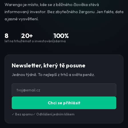
Warengo je místo, kde se z běžného člověka stává
informovaný investor. Bez zbytečného žargonu. Jen fakta, data
a jasné vysvětlení.
8
20+
100%
let na trhu
témat o investování
zdarma
Newsletter, který tě posune
Jednou týdně. To nejlepší z trhů a světa peněz.
Chci se přihlásit
✓ Bez spamu
✓ Odhlášení jedním klikem