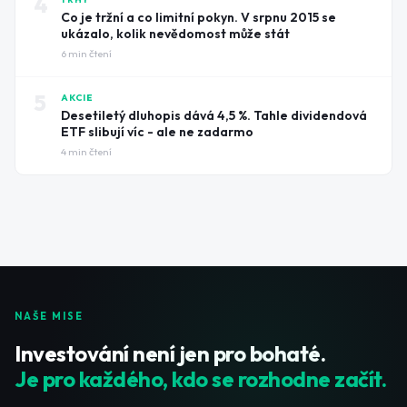
4
Co je tržní a co limitní pokyn. V srpnu 2015 se
ukázalo, kolik nevědomost může stát
6
min čtení
5
AKCIE
Desetiletý dluhopis dává 4,5 %. Tahle dividendová
ETF slibují víc - ale ne zadarmo
4
min čtení
NAŠE MISE
Investování není jen pro bohaté.
Je pro každého, kdo se rozhodne začít.