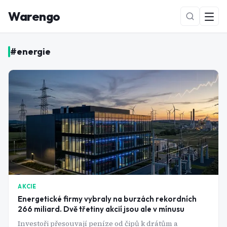
Warengo
#
energie
NOVÉ
AKCIE
Energetické firmy vybraly na burzách rekordních
266 miliard. Dvě třetiny akcií jsou ale v mínusu
Investoři přesouvají peníze od čipů k drátům a