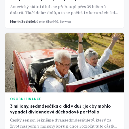
Americký státní dluh se přehoupl přes 39 bilionů
dolarů. Tlačí dolar dolů, a to se počítá i v korunách: kdo
drží americké akcie nebo S&P 500 ETF, může i při
Martin Sedláček
5
min čtení
16. června
rostoucím trhu skončit v mínusu.
OSOBNÍ FINANCE
3 miliony, sedmdesátka a klid v duši: jak by mohlo
vypadat dividendové důchodové portfolio
Český senior, řekněme dvaasedmdesátiletý, který za
život naspořil 3 miliony korun chce rozložit tuto částku