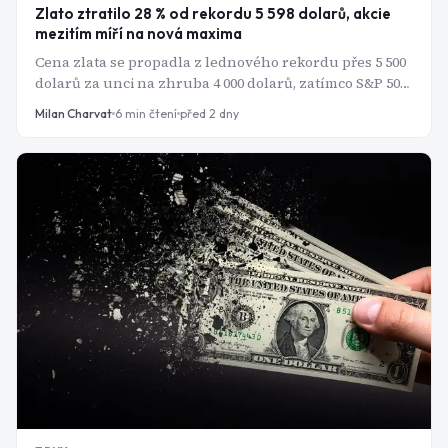
Zlato ztratilo 28 % od rekordu 5 598 dolarů, akcie
mezitím míří na nová maxima
Cena zlata se propadla z lednového rekordu přes 5 500
dolarů za unci na zhruba 4 000 dolarů, zatímco S&P 500,
Dow Jones i evropský Stoxx 600 v uplynulých dnech
Milan Charvat
6
min čtení
před 2 dny
dosáhly historických maxim. Za obratem stojí silnější
dolar, jestřábí Fed a ústup geopolitického napětí kolem
Íránu.