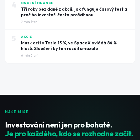
4
OSOBNÍ FINANCE
Tři roky bez daně z akcií: jak funguje časový test a
proč ho investoři často prošvihnou
7
min čtení
5
AKCIE
Musk drží v Tesle 13 %, ve SpaceX ovládá 84 %
hlasů. Sloučení by ten rozdíl smazalo
6
min čtení
NAŠE MISE
Investování není jen pro bohaté.
Je pro každého, kdo se rozhodne začít.