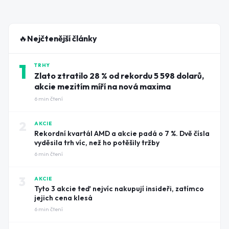
🔥
Nejčtenější články
1
TRHY
Zlato ztratilo 28 % od rekordu 5 598 dolarů,
akcie mezitím míří na nová maxima
6
min čtení
2
AKCIE
Rekordní kvartál AMD a akcie padá o 7 %. Dvě čísla
vyděsila trh víc, než ho potěšily tržby
6
min čtení
3
AKCIE
Tyto 3 akcie teď nejvíc nakupují insideři, zatímco
jejich cena klesá
6
min čtení