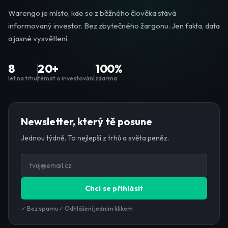
Warengo je místo, kde se z běžného člověka stává
informovaný investor. Bez zbytečného žargonu. Jen fakta, data
a jasné vysvětlení.
8
20+
100%
let na trhu
témat o investování
zdarma
Newsletter, který tě posune
Jednou týdně. To nejlepší z trhů a světa peněz.
Chci se přihlásit
✓ Bez spamu
✓ Odhlášení jedním klikem