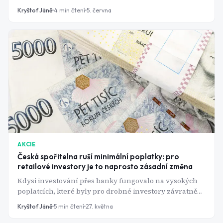
tak, aby mu bezstarostně vyplácela dividendy při
Kryštof Jáně
4
min čtení
5. června
zachování stejné výše investovaného majetku. Pokud
bude postupovat podle tohoto scénáře, může se mu to
povést.
AKCIE
Česká spořitelna ruší minimální poplatky: pro
retailové investory je to naprosto zásadní změna
Kdysi investování přes banky fungovalo na vysokých
poplatcích, které byly pro drobné investory závratně
vysoké. Mohlo se vám běžně stát, že hned při vstupu do
Kryštof Jáně
5
min čtení
27. května
pozice jste tratili až 9 % kvůli poplatku. Tato doba je
však pryč.