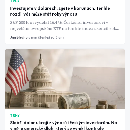
TRHY
Investujete v dolarech, žijete v korunách. Tenhle
rozdíl vás může stát roky výnosu
S&P 500 loni vydělal 16,4 %. Českému investorovi v
největším evropském ETF na tenhle index skončil rok
zhruba na nule. Mezi grafem indexu a vaším účtem
Jan Blecha
5
min čtení
před 3 dny
stojí kurz.
TRHY
Slabší dolar ukrojí z výnosů i českým investorům. Na
vině je americký dluh, který se vymkl kontrole