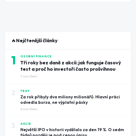
🔥
Nejčtenější články
1
OSOBNÍ FINANCE
Tři roky bez daně z akcií: jak funguje časový
test a proč ho investoři často prošvihnou
7
min čtení
2
TRHY
Za rok přibyly dva miliony milionářů. Hlavní práci
odvedla burza, ne výplatní pásky
6
min čtení
3
AKCIE
Největší IPO v historii vydělalo za den 19 %. O sedm
týdnů později je pod cenou úpisu