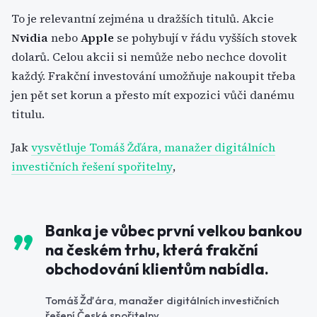
To je relevantní zejména u dražších titulů. Akcie
Nvidia
nebo
Apple
se pohybují v řádu vyšších stovek
dolarů. Celou akcii si nemůže nebo nechce dovolit
každý. Frakční investování umožňuje nakoupit třeba
jen pět set korun a přesto mít expozici vůči danému
titulu.
Jak
vysvětluje Tomáš Žďára, manažer digitálních
investičních řešení spořitelny
,
Banka je vůbec první velkou bankou
na českém trhu, která frakční
obchodování klientům nabídla.
Tomáš Žďára, manažer digitálních investičních
řešení České spořitelny