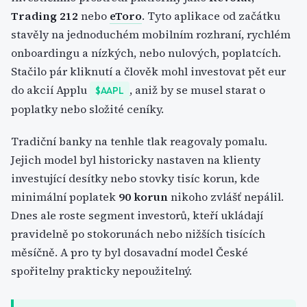
Trading 212
nebo
eToro
. Tyto aplikace od začátku
stavěly na jednoduchém mobilním rozhraní, rychlém
onboardingu a nízkých, nebo nulových, poplatcích.
Stačilo pár kliknutí a člověk mohl investovat pět eur
do akcií Applu
, aniž by se musel starat o
$AAPL
poplatky nebo složité ceníky.
Tradiční banky na tenhle tlak reagovaly pomalu.
Jejich model byl historicky nastaven na klienty
investující desítky nebo stovky tisíc korun, kde
minimální poplatek
90 korun
nikoho zvlášť nepálil.
Dnes ale roste segment investorů, kteří ukládají
pravidelně po stokorunách nebo nižších tisících
měsíčně. A pro ty byl dosavadní model České
spořitelny prakticky nepoužitelný.