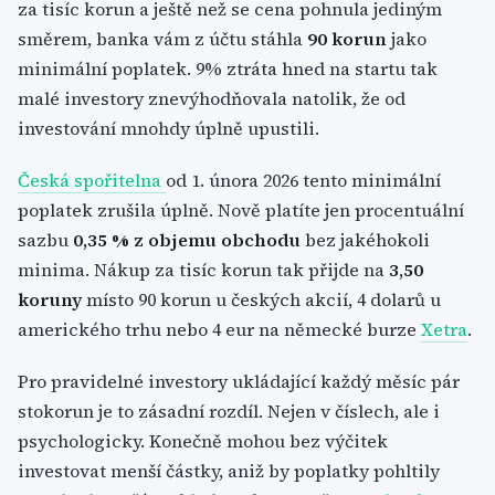
za tisíc korun a ještě než se cena pohnula jediným
směrem, banka vám z účtu stáhla
90 korun
jako
minimální poplatek. 9% ztráta hned na startu tak
malé investory znevýhodňovala natolik, že od
investování mnohdy úplně upustili.
Česká spořitelna
od 1. února 2026 tento minimální
poplatek zrušila úplně. Nově platíte jen procentuální
sazbu
0,35 % z objemu obchodu
bez jakéhokoli
minima. Nákup za tisíc korun tak přijde na
3,50
koruny
místo 90 korun u českých akcií, 4 dolarů u
amerického trhu nebo 4 eur na německé burze
Xetra
.
Pro pravidelné investory ukládající každý měsíc pár
stokorun je to zásadní rozdíl. Nejen v číslech, ale i
psychologicky. Konečně mohou bez výčitek
investovat menší částky, aniž by poplatky pohltily