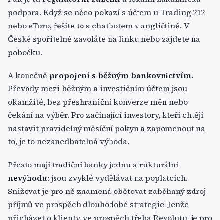
podpora. Když se něco pokazí s účtem u Trading 212
nebo eToro, řešíte to s chatbotem v angličtině. V
České spořitelně zavoláte na linku nebo zajdete na
pobočku.
A konečně
propojení s běžným bankovnictvím
.
Převody mezi běžným a investičním účtem jsou
okamžité, bez přeshraniční konverze měn nebo
čekání na výběr. Pro začínající investory, kteří chtějí
nastavit pravidelný měsíční pokyn a zapomenout na
to, je to nezanedbatelná výhoda.
Přesto mají tradiční banky jednu strukturální
nevýhodu
: jsou zvyklé vydělávat na poplatcích.
Snižovat je pro ně znamená obětovat zaběhaný zdroj
příjmů ve prospěch dlouhodobé strategie. Jenže
přicházet o klienty, ve prospěch třeba Revolutu, je pro