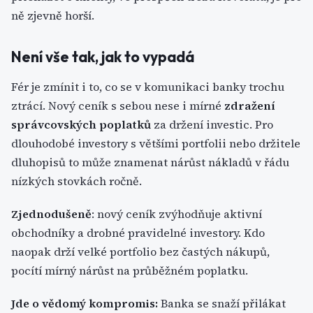
ně zjevně horší.
Není vše tak, jak to vypadá
Fér je zmínit i to, co se v komunikaci banky trochu
ztrácí. Nový ceník s sebou nese i mírné
zdražení
správcovských poplatků
za držení investic. Pro
dlouhodobé investory s většími portfolii nebo držitele
dluhopisů to může znamenat nárůst nákladů v řádu
nízkých stovkách ročně.
Zjednodušeně
: nový ceník zvýhodňuje aktivní
obchodníky a drobné pravidelné investory. Kdo
naopak drží velké portfolio bez častých nákupů,
pocítí mírný nárůst na průběžném poplatku.
Jde o vědomý kompromis:
Banka se snaží přilákat