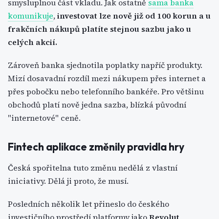
smysluplnou část vkladu. Jak ostatně
sama banka
komunikuje
,
investovat lze nově již od 100 korun a u
frakčních nákupů platíte stejnou sazbu jako u
celých akcií.
Zároveň banka sjednotila poplatky napříč produkty.
Mizí dosavadní rozdíl mezi nákupem přes internet a
přes pobočku nebo telefonního bankéře. Pro většinu
obchodů platí nově jedna sazba, blízká původní
"internetové" ceně.
Fintech aplikace změnily pravidla hry
Česká spořitelna tuto změnu nedělá z vlastní
iniciativy. Dělá ji proto, že musí.
Posledních několik let přineslo do českého
investičního prostředí platformy jako
Revolut
,