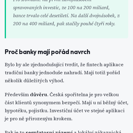
spravovaných investic, ze 100 na 200 miliard,
bance trvalo celé desetiletí. Na další dvojnásobek, z
200 na 400 miliard, pak stačily pouhé čtyři roky.
Proč banky mají pořád navrch
Bylo by ale zjednodušující tvrdit, že fintech aplikace
tradiční banky jednoduše nahradí. Mají totiž pořád
několik důležitých výhod.
Především
důvěru
. Česká spořitelna je pro velkou
část klientů synonymem bezpečí. Mají u ní běžný účet,
hypotéku, pojistku. Investiční účet ve stejné aplikaci
je pro ně přirozeným krokem.
Pak je tu
regulatorní zázemí
a lokální zákaznická