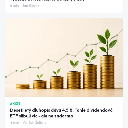
6
min -
Jan Blecha
AKCIE
Desetiletý dluhopis dává 4,5 %. Tahle dividendová
ETF slibují víc - ale ne zadarmo
4
min -
Vojtěch Šplíchal