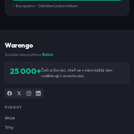
✓ Bez spamu
✓ Odhlášení jedním klikem
Warengo
Součást ekosystému
Bulios
25 000+
Češi a Slováci, kteří se s námi každý den
vzdělávají v investování.
RUBRIKY
Akcie
Trhy