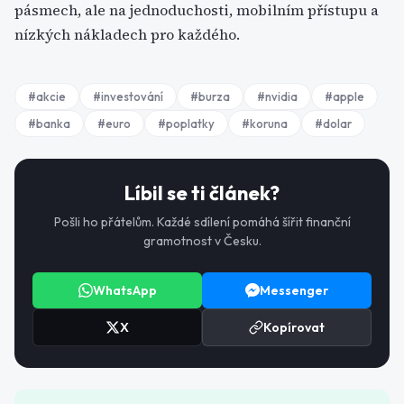
pásmech, ale na jednoduchosti, mobilním přístupu a
nízkých nákladech pro každého.
#
akcie
#
investování
#
burza
#
nvidia
#
apple
#
banka
#
euro
#
poplatky
#
koruna
#
dolar
Líbil se ti článek?
Pošli ho přátelům. Každé sdílení pomáhá šířit finanční
gramotnost v Česku.
WhatsApp
Messenger
X
Kopírovat