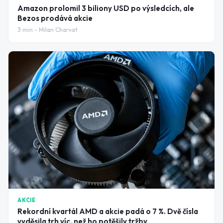
Amazon prolomil 3 biliony USD po výsledcích, ale
Bezos prodává akcie
3
min -
Milan Charvat
AKCIE
Rekordní kvartál AMD a akcie padá o 7 %. Dvě čísla
vyděsila trh víc, než ho potěšily tržby