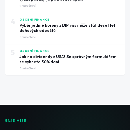
4
min čtení
4
OSOBNÍ FINANCE
Výběr jediné koruny z DIP vás může stát deset let
daňových odpočtů
5
min čtení
5
OSOBNÍ FINANCE
Jak na dividendy z USA? Se správným formulářem
se vyhnete 30% dani
5
min čtení
NAŠE MISE