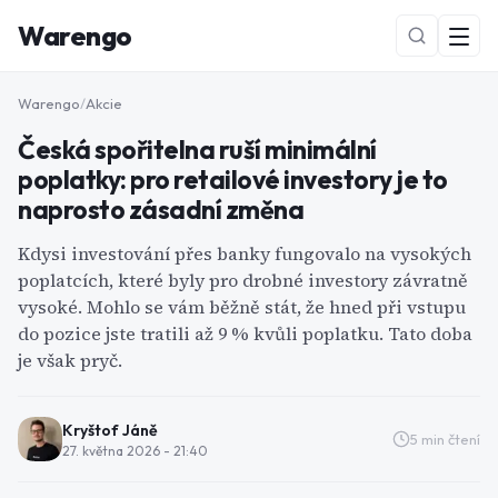
Warengo
Warengo
/
Akcie
Česká spořitelna ruší minimální
poplatky: pro retailové investory je to
naprosto zásadní změna
Kdysi investování přes banky fungovalo na vysokých
poplatcích, které byly pro drobné investory závratně
NOVÉ
vysoké. Mohlo se vám běžně stát, že hned při vstupu
do pozice jste tratili až 9 % kvůli poplatku. Tato doba
je však pryč.
Kryštof Jáně
5
min čtení
27. května 2026 - 21:40