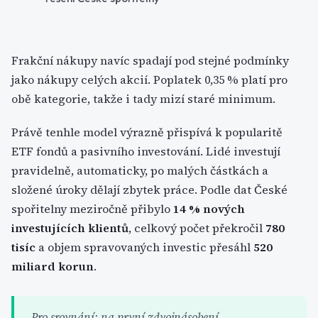
Frakční nákupy navíc spadají pod stejné podmínky
jako nákupy celých akcií. Poplatek 0,35 % platí pro
obě kategorie, takže i tady mizí staré minimum.
Právě tenhle model výrazně přispívá k popularitě
ETF fondů a pasivního investování. Lidé investují
pravidelně, automaticky, po malých částkách a
složené úroky dělají zbytek práce. Podle dat České
spořitelny meziročně přibylo
14 % nových
investujících klientů
, celkový počet překročil
780
tisíc
a objem spravovaných investic přesáhl
520
miliard korun
.
Pro srovnání: na první zdvojnásobení