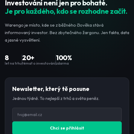
Investování není jen pro bohaté.
Je pro každého, kdo se rozhodne začít.
Warengo je místo, kde se z běžného člověka stává
informovaný investor. Bez zbytečného žargonu. Jen fakta, data
a jasné vysvětlení.
8
20+
100%
let na trhu
témat o investování
zdarma
Newsletter, který tě posune
Jednou týdně. To nejlepší z trhů a světa peněz.
Chci se přihlásit