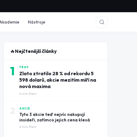
Akademie
Nástroje
🔥
Nejčtenější články
1
TRHY
Zlato ztratilo 28 % od rekordu 5
598 dolarů, akcie mezitím míří na
nová maxima
6
min čtení
2
AKCIE
Tyto 3 akcie teď nejvíc nakupují
insideři, zatímco jejich cena klesá
6
min čtení