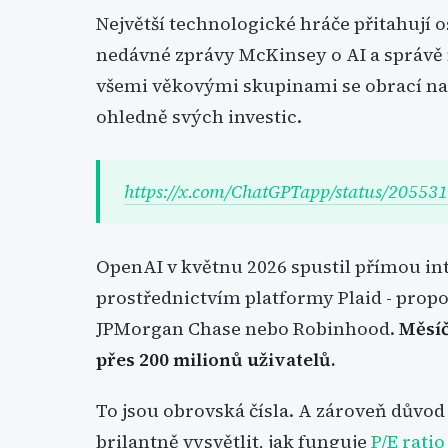
Největší technologické hráče přitahují 
nedávné zprávy McKinsey o AI a správě m
všemi věkovými skupinami se obrací na
ohledně svých investic.
https://x.com/ChatGPTapp/status/2055
OpenAI v květnu 2026 spustil přímou in
prostřednictvím platformy Plaid - propo
JPMorgan Chase nebo Robinhood.
Měsíč
přes 200 milionů uživatelů.
To jsou obrovská čísla. A zároveň důvod
brilantně vysvětlit, jak funguje
P/E ratio