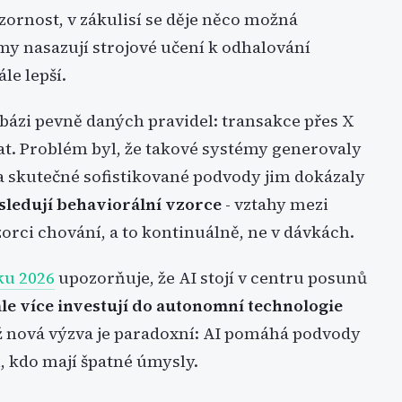
zornost, v zákulisí se děje něco možná
rmy nasazují strojové učení k odhalování
le lepší.
bázi pevně daných pravidel: transakce přes X
at. Problém byl, že takové systémy generovaly
 skutečné sofistikované podvody jim dokázaly
sledují behaviorální vzorce
- vztahy mezi
orci chování, a to kontinuálně, ne v dávkách.
ku 2026
upozorňuje, že AI stojí v centru posunů
ále více investují do autonomní technologie
ž nová výzva je paradoxní: AI pomáhá podvody
, kdo mají špatné úmysly.