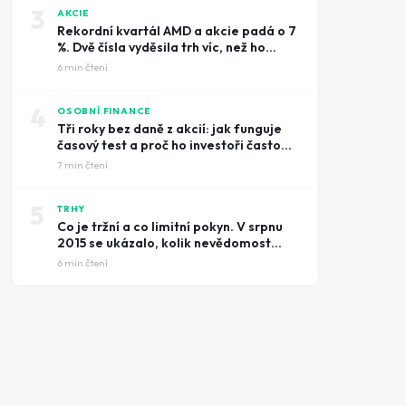
3
AKCIE
Rekordní kvartál AMD a akcie padá o 7
%. Dvě čísla vyděsila trh víc, než ho
potěšily tržby
6
min čtení
4
OSOBNÍ FINANCE
Tři roky bez daně z akcií: jak funguje
časový test a proč ho investoři často
prošvihnou
7
min čtení
5
TRHY
Co je tržní a co limitní pokyn. V srpnu
2015 se ukázalo, kolik nevědomost
může stát
6
min čtení