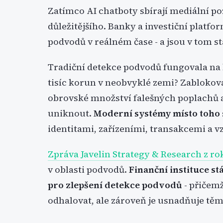
Zatímco AI chatboty sbírají mediální po
důležitějšího. Banky a investiční platfo
podvodů v reálném čase - a jsou v tom stá
Tradiční detekce podvodů fungovala na 
tisíc korun v neobvyklé zemi? Zablokov
obrovské množství falešných poplachů a
uniknout.
Moderní systémy místo toho 
identitami, zařízeními, transakcemi a vz
Zpráva Javelin Strategy & Research z ro
v oblasti podvodů.
Finanční instituce st
pro zlepšení detekce podvodů
- přičem
odhalovat, ale zároveň je usnadňuje těm