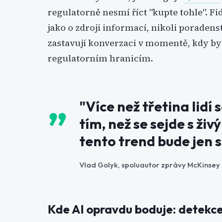
regulatorně nesmí říct "kupte tohle". F
jako o zdroji informací, nikoli poraden
zastavují konverzaci v momentě, kdy by
regulatorním hranicím.
"Více než třetina lidí 
tím, než se sejde s ž
tento trend bude jen sí
Vlad Golyk, spoluautor zprávy McKinsey 
Kde AI opravdu boduje: detekce 