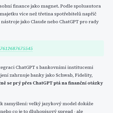
osobní finance jako magnet. Podle spoluautora
ajetku více než třetina spotřebitelů napříč
 nástroje jako Claude nebo ChatGPT pro rady
317612687675545
tegraci ChatGPT s bankovními institucemi
jení zahrnuje banky jako Schwab, Fidelity,
ně se prý přes ChatGPT ptá na finanční otázky
 k zamyšlení: velký jazykový model dokáže
nebo co je to dluhopisový spread - ale