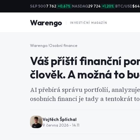
S&P 500
7 762
NASDAQ
29 724
BTC/USD
$64
+0,67%
+1,20%
Warengo
INVESTIČNÍ MAGAZÍN
Warengo
/
Osobní finance
Váš příští finanční 
člověk. A možná to bu
AI přebírá správu portfolií, analyzuj
osobních financí je tady a tentokrát to
Vojtěch Šplíchal
9. června 2026 - 14:11