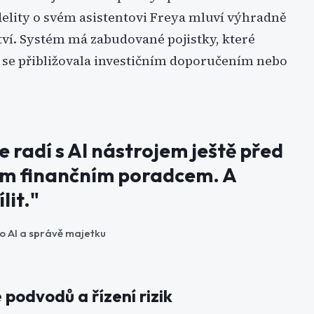
idelity o svém asistentovi Freya mluví výhradně
ství. Systém má zabudované pojistky, které
 se přibližovala investičním doporučením nebo
se radí s AI nástrojem ještě před
ivým finančním poradcem. A
lit."
o AI a správě majetku
podvodů a řízení rizik