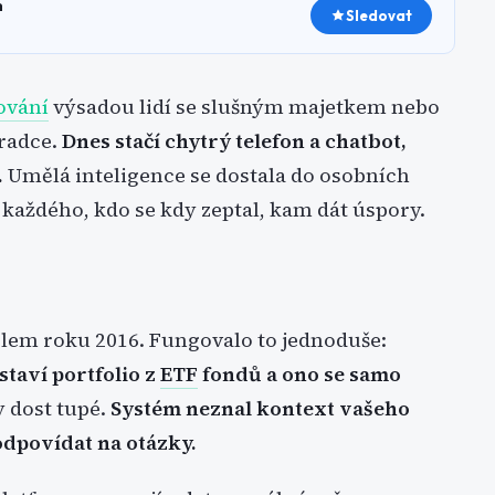
h
Sledovat
ování
výsadou lidí se slušným majetkem nebo
oradce.
Dnes stačí chytrý telefon a chatbot,
.
Umělá inteligence se dostala do osobních
 každého, kdo se kdy zeptal, kam dát úspory.
lem roku 2016. Fungovalo to jednoduše:
staví portfolio z
ETF
fondů a ono se samo
y dost tupé.
Systém neznal kontext vašeho
odpovídat na otázky.