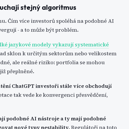
ouchají stejný algoritmus
hu. Čím více investorů spoléhá na podobné AI
vergují - a to může být problém.
lké jazykové modely vykazují systematické
lad sklon k určitým sektorům nebo velikostem
né, ale reálné riziko: portfolia se mohou
již přeplněné.
tění ChatGPT investoři stále více obchodují
retace tak vede ke konvergenci přesvědčení,
ají podobné AI nástroje a ty mají podobné
zovat nové typy nestability
. Regulátoři na toto