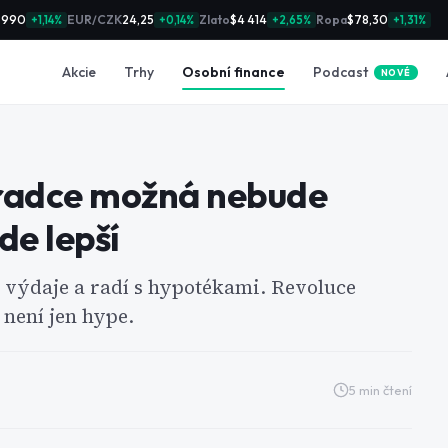
 990
EUR/CZK
24,25
Zlato
$4 414
Ropa
$78,30
+1,14%
+0,14%
+2,65%
+1,31%
Podcast
Akcie
Trhy
Osobní finance
NOVÉ
poradce možná nebude
de lepší
e výdaje a radí s hypotékami. Revoluce
 není jen hype.
5
min čtení