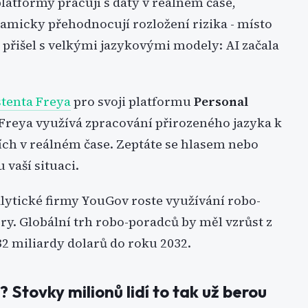
latformy pracují s daty v reálném čase,
amicky přehodnocují rozložení rizika - místo
k přišel s velkými jazykovými modely: AI začala
stenta Freya
pro svoji platformu
Personal
 Freya využívá zpracování přirozeného jazyka k
ích v reálném čase. Zeptáte se hlasem nebo
 vaší situaci.
alytické firmy YouGov roste využívání robo-
y. Globální trh robo-poradců by měl vzrůst z
32 miliardy dolarů do roku 2032.
Stovky milionů lidí to tak už berou