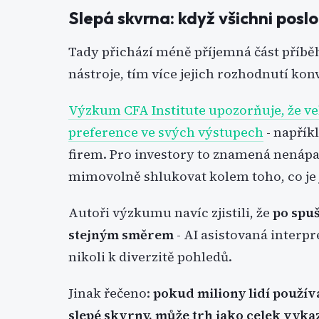
Slepá skvrna: když všichni posl
Tady přichází méně příjemná část příbě
nástroje, tím více jejich rozhodnutí kon
Výzkum CFA Institute upozorňuje, že ve
preference ve svých výstupech
- napřík
firem. Pro investory to znamená nenápad
mimovolně shlukovat kolem toho, co je 
Autoři výzkumu navíc zjistili, že
po spuš
stejným směrem
- AI asistovaná interp
nikoli k diverzitě pohledů.
Jinak řečeno:
pokud miliony lidí použív
slepé skvrny, může trh jako celek vyka