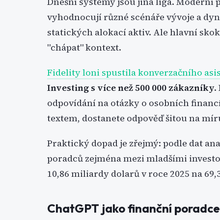
Dnešní systémy jsou jiná liga. Moderní p
vyhodnocují různé scénáře vývoje a dyn
statických alokací aktiv. Ale hlavní sko
"chápat" kontext.
Fidelity loni spustila konverzačního asi
Investing s více než 500 000 zákazníky
.
odpovídání na otázky o osobních financ
textem, dostanete odpověď šitou na míru
Praktický dopad je zřejmý: podle dat an
poradců zejména mezi mladšími investor
10,86 miliardy dolarů v roce 2025 na 69,
ChatGPT jako finanční poradce? 