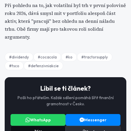
Při pohledu na to, jak volatilní byl trh v první polovině
roku 2026, dává smysl mít v portfoliu alespoň část
aktiv, která "pracují" bez ohledu na denní náladu
trhu. Obě firmy mají pro takovou roli solidní
argumenty.
#
dividendy
#
cocacola
#
ko
#
tractorsupply
#
tsco
#
defenzivniakcie
Líbil se ti článek?
Pošli ho přátelům. Každé sdílení pomáhá šířit finanční
gramotnost v Česku.
WhatsApp
Messenger