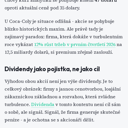
cílový kurz analytiků se pohybuje kolem
47 dolarů
oproti aktuální ceně pod 35 dolary.
U Coca-Coly je situace odlišná - akcie se pohybuje
blízko historických maxim. Ale právě tady je
zajímavý paradox: firma, která dokáže v turbulentním
roce vykázat
12% růst tržeb v prvním čtvrtletí 2026
na
12,5 miliardy dolarů, si premium zřejmě zaslouží.
Dividendy jako pojistka, ne jako cíl
Výhodou obou akcií není jen výše dividendy. Je to
celkový obrázek: firmy s jasnou cenotvorbou, loajální
zákaznickou základnou a rozvahou, která zvládne
turbulence.
Dividenda
v tomto kontextu není cíl sám
o sobě, ale signál. Signál, že firma generuje skutečné
peníze - a je ochotna se s akcionáři dělit.