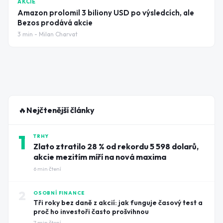
AKCIE
Amazon prolomil 3 biliony USD po výsledcích, ale
Bezos prodává akcie
3
min -
Milan Charvat
🔥
Nejčtenější články
1
TRHY
Zlato ztratilo 28 % od rekordu 5 598 dolarů,
akcie mezitím míří na nová maxima
6
min čtení
2
OSOBNÍ FINANCE
Tři roky bez daně z akcií: jak funguje časový test a
proč ho investoři často prošvihnou
7
min čtení