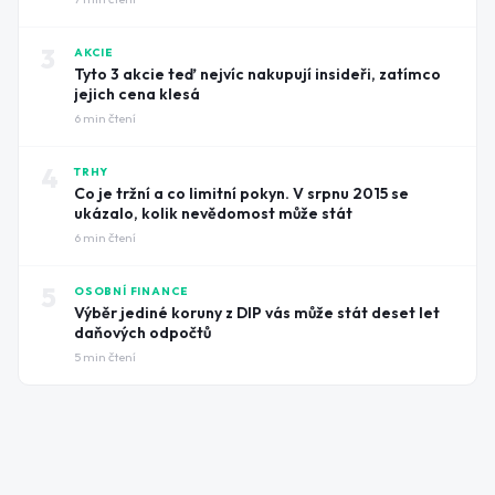
3
AKCIE
Tyto 3 akcie teď nejvíc nakupují insideři, zatímco
jejich cena klesá
6
min čtení
4
TRHY
Co je tržní a co limitní pokyn. V srpnu 2015 se
ukázalo, kolik nevědomost může stát
6
min čtení
5
OSOBNÍ FINANCE
Výběr jediné koruny z DIP vás může stát deset let
daňových odpočtů
5
min čtení