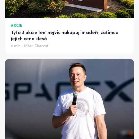
AKCIE
Tyto 3 akcie teď nejvíc nakupují insideři, zatímco
jejich cena klesá
6
min -
Milan Charvat