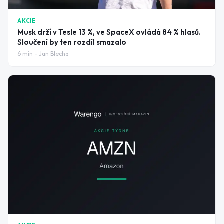
AKCIE
Musk drží v Tesle 13 %, ve SpaceX ovládá 84 % hlasů.
Sloučení by ten rozdíl smazalo
6
min -
Jan Blecha