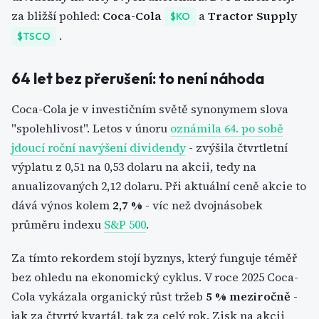
za bližší pohled:
Coca-Cola
a
Tractor Supply
$KO
.
$TSCO
64 let bez přerušení: to není náhoda
Coca-Cola je v investičním světě synonymem slova
"spolehlivost". Letos v únoru
oznámila 64. po sobě
jdoucí roční navýšení dividendy
- zvýšila čtvrtletní
výplatu z 0,51 na 0,53 dolaru na akcii, tedy na
anualizovaných 2,12 dolaru. Při aktuální ceně akcie to
dává výnos kolem
2,7 %
- víc než dvojnásobek
průměru indexu
S&P 500
.
Za tímto rekordem stojí byznys, který funguje téměř
bez ohledu na ekonomický cyklus. V roce 2025 Coca-
Cola vykázala organický růst tržeb
5 % meziročně
-
jak za čtvrtý kvartál, tak za celý rok. Zisk na akcii