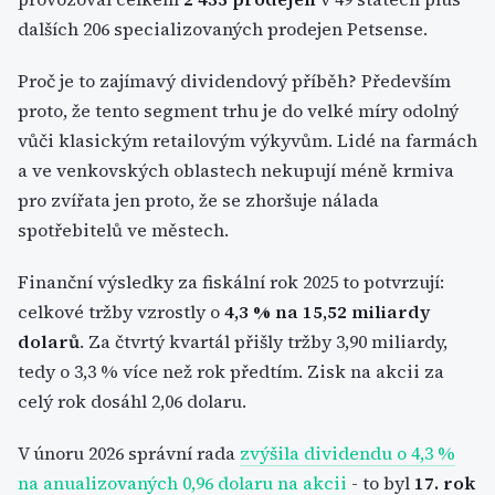
dalších 206 specializovaných prodejen Petsense.
Proč je to zajímavý dividendový příběh? Především
proto, že tento segment trhu je do velké míry odolný
vůči klasickým retailovým výkyvům. Lidé na farmách
a ve venkovských oblastech nekupují méně krmiva
pro zvířata jen proto, že se zhoršuje nálada
spotřebitelů ve městech.
Finanční výsledky za fiskální rok 2025 to potvrzují:
celkové tržby vzrostly o
4,3 % na 15,52 miliardy
dolarů
. Za čtvrtý kvartál přišly tržby 3,90 miliardy,
tedy o 3,3 % více než rok předtím. Zisk na akcii za
celý rok dosáhl 2,06 dolaru.
V únoru 2026 správní rada
zvýšila dividendu o 4,3 %
na anualizovaných 0,96 dolaru na akcii
- to byl
17. rok