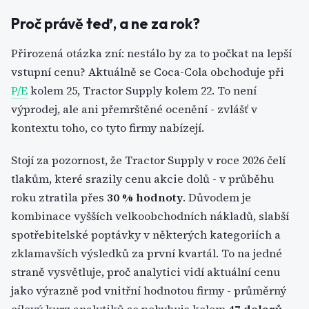
Proč právě teď, a ne za rok?
Přirozená otázka zní: nestálo by za to počkat na lepší
vstupní cenu? Aktuálně se Coca-Cola obchoduje při
P/E
kolem 25, Tractor Supply kolem 22. To není
výprodej, ale ani přemrštěné ocenění - zvlášť v
kontextu toho, co tyto firmy nabízejí.
Stojí za pozornost, že Tractor Supply v roce 2026 čelí
tlakům, které srazily cenu akcie dolů - v průběhu
roku ztratila přes
30 % hodnoty
. Důvodem je
kombinace vyšších velkoobchodních nákladů, slabší
spotřebitelské poptávky v některých kategoriích a
zklamavších výsledků za první kvartál. To na jedné
straně vysvětluje, proč analytici vidí aktuální cenu
jako výrazně pod vnitřní hodnotou firmy - průměrný