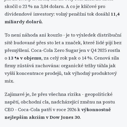
skočil o 23 % na 3,04 dolaru. A co je klíčové pro
dividendové investory: volný peněžní tok dosáhl
11,4
miliardy dolarů
.
To není náhoda ani kouzlo - je to výsledek distribuční
sítě budované přes sto let a značek, které lidé pijí bez
přemýšlení. Coca-Cola Zero Sugar jen v Q4 2025 rostla
o
13 % v objemu
, za celý rok pak o 14 %. Cenová síla
firmy zůstává zachována: organické tržby táhla jak
vyšší koncentrace prodejů, tak výhodný produktový
mix.
Zajímavé je, že přes všechna rizika - geopolitické
napětí, obchodní cla, nadcházející změnu na postu
CEO - Coca-Cola patří v roce 2026 k
výkonnostně
nejlepším akciím v Dow Jones 30
.