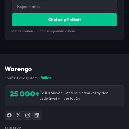
Chci se přihlásit
✓ Bez spamu
✓ Odhlášení jedním klikem
Warengo
Součást ekosystému
Bulios
25 000+
Češi a Slováci, kteří se s námi každý den
vzdělávají v investování.
RUBRIKY