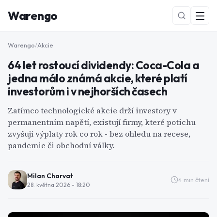
Warengo
Warengo
/
Akcie
64 let rostoucí dividendy: Coca-Cola a
jedna málo známá akcie, které platí
investorům i v nejhorších časech
Zatímco technologické akcie drží investory v
permanentním napětí, existují firmy, které potichu
NOVÉ
zvyšují výplaty rok co rok - bez ohledu na recese,
pandemie či obchodní války.
Milan Charvat
4
min čtení
28. května 2026 - 18:20