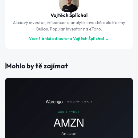
Vojtěch Šplíchal
Akciový investor, influencer a analytik investiční platformy
Bulios. Popular investor na eToro.
Více článků od autora
Vojtěch Šplíchal
→
Mohlo by tě zajímat