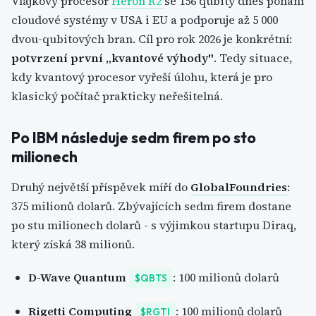
Vlajkový procesor
Heron R2
se 156 qubity dnes pohání
cloudové systémy v USA i EU a podporuje až 5 000
dvou-qubitových bran. Cíl pro rok 2026 je konkrétní:
potvrzení první „kvantové výhody"
. Tedy situace,
kdy kvantový procesor vyřeší úlohu, která je pro
klasický počítač prakticky neřešitelná.
Po IBM následuje sedm firem po sto
milionech
Druhý největší příspěvek míří do
GlobalFoundries
:
375 milionů dolarů. Zbývajících sedm firem dostane
po stu milionech dolarů - s výjimkou startupu Diraq,
který získá 38 milionů.
D-Wave Quantum
: 100 milionů dolarů
$QBTS
Rigetti Computing
: 100 milionů dolarů
$RGTI