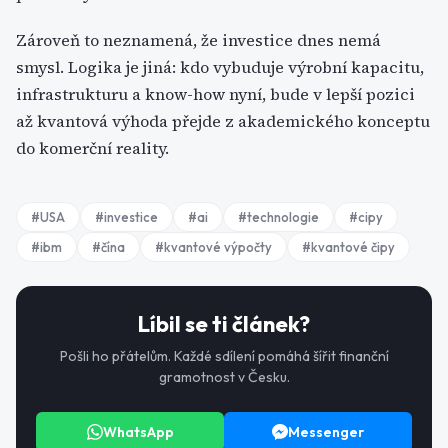
Zároveň to neznamená, že investice dnes nemá
smysl. Logika je jiná: kdo vybuduje výrobní kapacitu,
infrastrukturu a know-how nyní, bude v lepší pozici
až kvantová výhoda přejde z akademického konceptu
do komerční reality.
#
USA
#
investice
#
ai
#
technologie
#
cipy
#
ibm
#
čína
#
kvantové výpočty
#
kvantové čipy
Líbil se ti článek?
Pošli ho přátelům. Každé sdílení pomáhá šířit finanční
gramotnost v Česku.
WhatsApp
Messenger