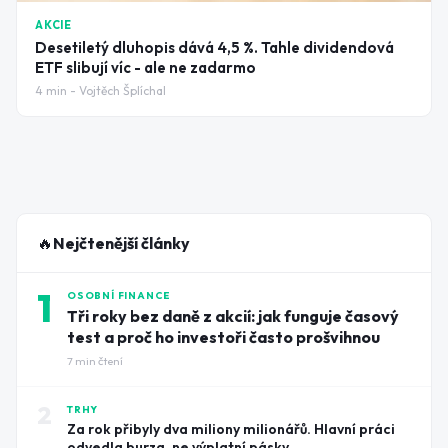
AKCIE
Desetiletý dluhopis dává 4,5 %. Tahle dividendová
ETF slibují víc - ale ne zadarmo
4
min -
Vojtěch Šplíchal
🔥
Nejčtenější články
1
OSOBNÍ FINANCE
Tři roky bez daně z akcií: jak funguje časový
test a proč ho investoři často prošvihnou
7
min čtení
2
TRHY
Za rok přibyly dva miliony milionářů. Hlavní práci
odvedla burza, ne výplatní pásky