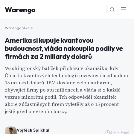
Warengo
Warengo
/
Akcie
Amerika si kupuje kvantovou
budoucnost, vláda nakoupila podíly ve
firmách za 2 miliardy dolarů
Washingtonský balíček přichází v okamžiku, kdy
Čína do kvantových technologií investovala odhadem
NOVÉ
15 miliard dolarů. IBM dostane celou miliardu,
zbývající firmy po stu milionech a vláda si z každé
vezme minoritní podíl. Trh odpověděl okamžitě:
akcie zúčastněných firem vyletěly až o 15 procent
ještě před otevřením burzy.
Vojtěch Šplíchal
4
min čtení