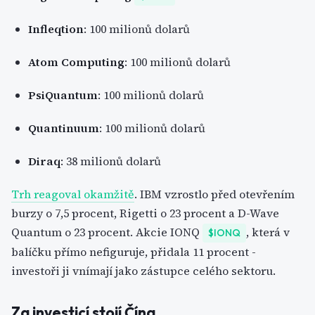
Infleqtion
: 100 milionů dolarů
Atom Computing
: 100 milionů dolarů
PsiQuantum
: 100 milionů dolarů
Quantinuum
: 100 milionů dolarů
Diraq
: 38 milionů dolarů
Trh reagoval okamžitě
. IBM vzrostlo před otevřením
burzy o 7,5 procent, Rigetti o 23 procent a D-Wave
Quantum o 23 procent. Akcie IONQ
, která v
$IONQ
balíčku přímo nefiguruje, přidala 11 procent -
investoři ji vnímají jako zástupce celého sektoru.
Za investicí stojí Čína