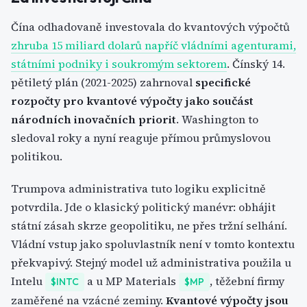
Čína odhadovaně investovala do kvantových výpočtů
zhruba 15 miliard dolarů napříč vládními agenturami,
státními podniky i soukromým sektorem
. Čínský 14.
pětiletý plán (2021-2025) zahrnoval
specifické
rozpočty pro kvantové výpočty jako součást
národních inovačních priorit
. Washington to
sledoval roky a nyní reaguje přímou průmyslovou
politikou.
Trumpova administrativa tuto logiku explicitně
potvrdila. Jde o klasický politický manévr: obhájit
státní zásah skrze geopolitiku, ne přes tržní selhání.
Vládní vstup jako spoluvlastník není v tomto kontextu
překvapivý. Stejný model už administrativa použila u
Intelu
a u MP Materials
, těžební firmy
$INTC
$MP
zaměřené na vzácné zeminy.
Kvantové výpočty jsou