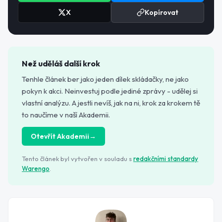
X
Kopírovat
Než uděláš další krok
Tenhle článek ber jako jeden dílek skládačky, ne jako
pokyn k akci. Neinvestuj podle jediné zprávy - udělej si
vlastní analýzu. A jestli nevíš, jak na ni, krok za krokem tě
to naučíme v naší Akademii.
Otevřít Akademii
→
Tento článek byl vytvořen v souladu s
redakčními standardy
Warengo
.