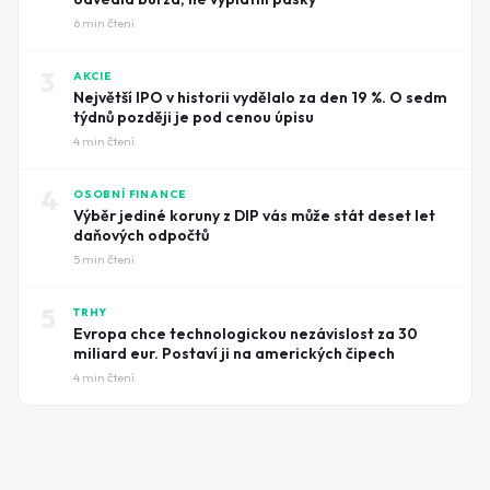
6
min čtení
3
AKCIE
Největší IPO v historii vydělalo za den 19 %. O sedm
týdnů později je pod cenou úpisu
4
min čtení
4
OSOBNÍ FINANCE
Výběr jediné koruny z DIP vás může stát deset let
daňových odpočtů
5
min čtení
5
TRHY
Evropa chce technologickou nezávislost za 30
miliard eur. Postaví ji na amerických čipech
4
min čtení