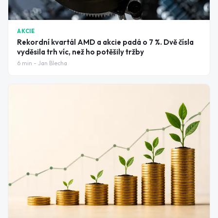
AKCIE
Rekordní kvartál AMD a akcie padá o 7 %. Dvě čísla
vyděsila trh víc, než ho potěšily tržby
6
min -
Jan Blecha