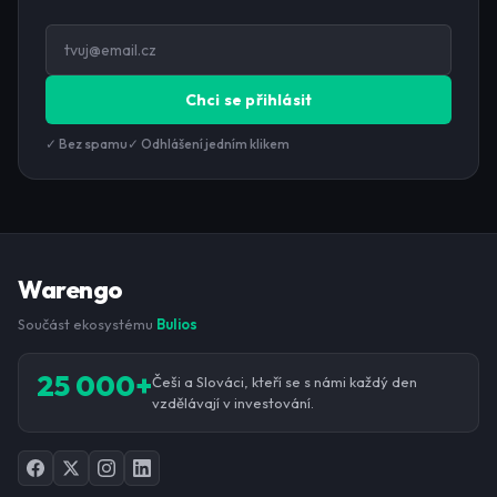
Chci se přihlásit
✓ Bez spamu
✓ Odhlášení jedním klikem
Warengo
Součást ekosystému
Bulios
25 000+
Češi a Slováci, kteří se s námi každý den
vzdělávají v investování.