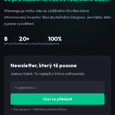
Warengo je místo, kde se z běžného člověka stává
informovaný investor. Bez zbytečného žargonu. Jen fakta, data
a jasné vysvětlení.
8
20+
100%
let na trhu
témat o investování
zdarma
Newsletter, který tě posune
Jednou týdně. To nejlepší z trhů a světa peněz.
Chci se přihlásit
✓ Bez spamu
✓ Odhlášení jedním klikem