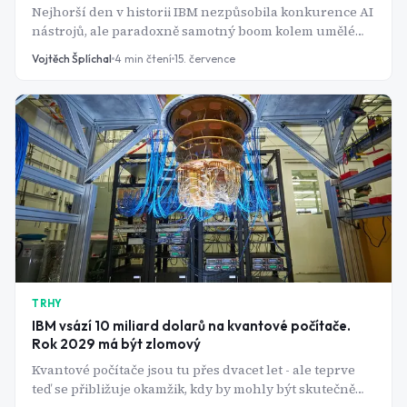
Nejhorší den v historii IBM nezpůsobila konkurence AI
nástrojů, ale paradoxně samotný boom kolem umělé
inteligence - a to nepřímo, přes ceny čipů.
Vojtěch Šplíchal
4
min čtení
15. července
TRHY
IBM vsází 10 miliard dolarů na kvantové počítače.
Rok 2029 má být zlomový
Kvantové počítače jsou tu přes dvacet let - ale teprve
teď se přibližuje okamžik, kdy by mohly být skutečně