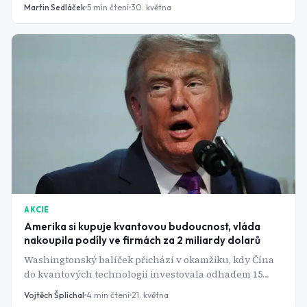
užitečné. IBM chce být u toho jako první.
Martin Sedláček
5
min čtení
30. května
AKCIE
Amerika si kupuje kvantovou budoucnost, vláda
nakoupila podíly ve firmách za 2 miliardy dolarů
Washingtonský balíček přichází v okamžiku, kdy Čína
do kvantových technologií investovala odhadem 15
miliard dolarů. IBM dostane celou miliardu, zbývající
Vojtěch Šplíchal
4
min čtení
21. května
firmy po stu milionech a vláda si z každé vezme