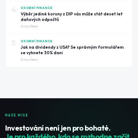
4
OSOBNÍ FINANCE
Výběr jediné koruny z DIP vás může stát deset let
daňových odpočtů
5
min čtení
5
OSOBNÍ FINANCE
Jak na dividendy z USA? Se správným formulářem
se vyhnete 30% dani
5
min čtení
NAŠE MISE
Investování není jen pro bohaté.
Je pro každého, kdo se rozhodne začít.