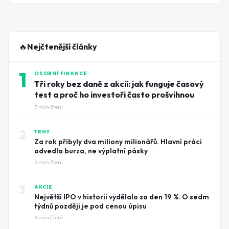
minoritní podíl. Trh odpověděl okamžitě: akcie
zúčastněných firem vyletěly až o 15 procent ještě před
otevřením burzy.
🔥
Nejčtenější články
1
OSOBNÍ FINANCE
Tři roky bez daně z akcií: jak funguje časový
test a proč ho investoři často prošvihnou
7
min čtení
2
TRHY
Za rok přibyly dva miliony milionářů. Hlavní práci
odvedla burza, ne výplatní pásky
6
min čtení
3
AKCIE
Největší IPO v historii vydělalo za den 19 %. O sedm
týdnů později je pod cenou úpisu
4
min čtení