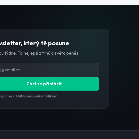
sletter, který tě posune
u týdně. To nejlepší z trhů a světa peněz.
Chci se přihlásit
 spamu
✓ Odhlášení jedním klikem