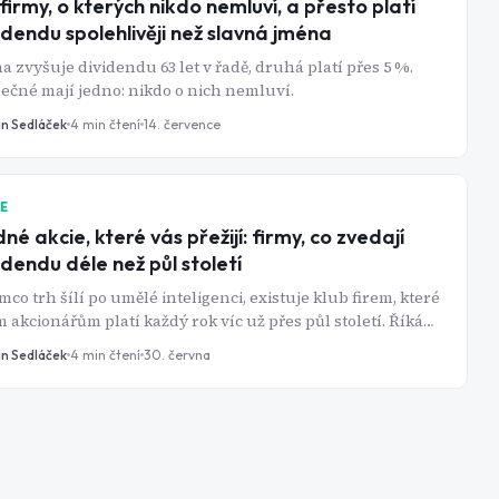
 firmy, o kterých nikdo nemluví, a přesto platí
idendu spolehlivěji než slavná jména
a zvyšuje dividendu 63 let v řadě, druhá platí přes 5 %.
ečné mají jedno: nikdo o nich nemluví.
in Sedláček
4
min čtení
14. července
IE
né akcie, které vás přežijí: firmy, co zvedají
idendu déle než půl století
mco trh šílí po umělé inteligenci, existuje klub firem, které
 akcionářům platí každý rok víc už přes půl století. Říká
im Dividend Kings - a jsou nudné přesně tak, jak má
in Sedláček
4
min čtení
30. června
ehlivý příjem být.