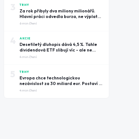
3
TRHY
Za rok přibyly dva miliony milionářů.
Hlavní práci odvedla burza, ne výplatní
pásky
6
min čtení
4
AKCIE
Desetiletý dluhopis dává 4,5 %. Tahle
dividendová ETF slibují víc - ale ne
zadarmo
4
min čtení
5
TRHY
Evropa chce technologickou
nezávislost za 30 miliard eur. Postaví ji
na amerických čipech
4
min čtení