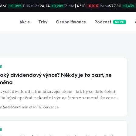
 660
EUR/CZK
24,24
Zlato
$4 301
Ropa
$77,80
+0,09%
+0,28%
−0,10%
+3,43%
Podcast
Akcie
Trhy
Osobní finance
NOVÉ
IE
oký dividendový výnos? Někdy je to past, ne
měna
vyšší dividenda, tím lákavější akcie - tak by se dalo čekat.
ita bývá opačná: rekordní výnos často znamená, že cena
e se zhroutila a dividenda je na odpis.
in Sedláček
5
min čtení
17. července
IE