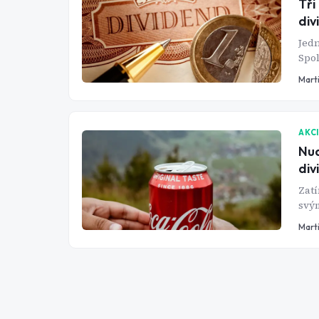
Tři
div
Jedn
Spol
Mart
AKC
Nud
div
Zatí
svým
se j
Mart
spol