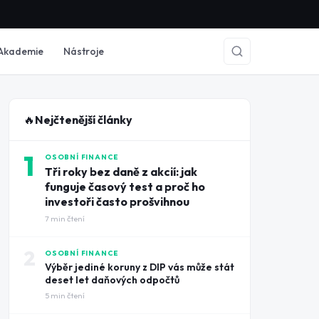
Akademie
Nástroje
🔥
Nejčtenější články
1
OSOBNÍ FINANCE
Tři roky bez daně z akcií: jak
funguje časový test a proč ho
investoři často prošvihnou
7
min čtení
2
OSOBNÍ FINANCE
Výběr jediné koruny z DIP vás může stát
deset let daňových odpočtů
5
min čtení