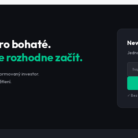
pro bohaté.
New
Jedno
e rozhodne začít.
formovaný investor.
tlení.
✓ Bez