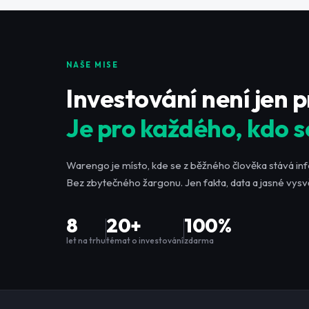
NAŠE MISE
Investování není jen 
Je pro každého, kdo s
Warengo je místo, kde se z běžného člověka stává in
Bez zbytečného žargonu. Jen fakta, data a jasné vysvě
8
20+
100%
let na trhu
témat o investování
zdarma