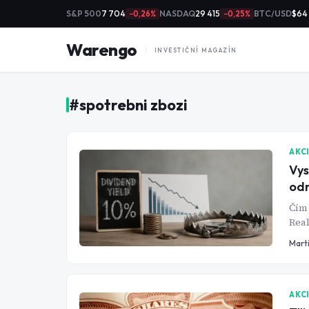
S&P 500
7 704
NASDAQ
29 415
BTC/USD
$64
−0,26%
−0,25%
Warengo
INVESTIČNÍ MAGAZÍN
#
spotrebni zbozi
AKC
Vys
od
Čím 
Real
akci
Mart
AKC