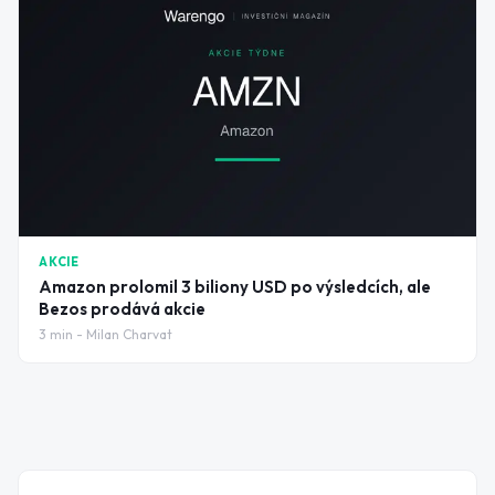
AKCIE
Amazon prolomil 3 biliony USD po výsledcích, ale
Bezos prodává akcie
3
min -
Milan Charvat