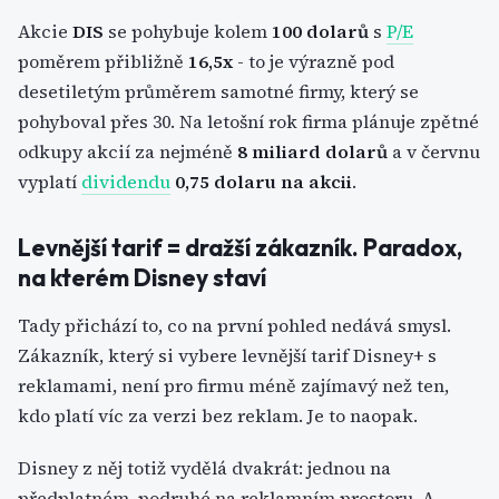
Akcie
DIS
se pohybuje kolem
100 dolarů
s
P/E
poměrem přibližně
16,5x
- to je výrazně pod
desetiletým průměrem samotné firmy, který se
pohyboval přes 30. Na letošní rok firma plánuje zpětné
odkupy akcií za nejméně
8 miliard dolarů
a v červnu
vyplatí
dividendu
0,75 dolaru na akcii
.
Levnější tarif = dražší zákazník. Paradox,
na kterém Disney staví
Tady přichází to, co na první pohled nedává smysl.
Zákazník, který si vybere levnější tarif Disney+ s
reklamami, není pro firmu méně zajímavý než ten,
kdo platí víc za verzi bez reklam. Je to naopak.
Disney z něj totiž vydělá dvakrát: jednou na
předplatném, podruhé na reklamním prostoru. A