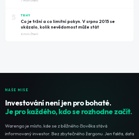
7
min čtení
5
TRHY
Co je tržní a co limitní pokyn. V srpnu 2015 se
ukázalo, kolik nevědomost může stát
6
min čtení
NAŠE MISE
Investování není jen pro bohaté.
Je pro každého, kdo se rozhodne začít.
Warengo je místo, kde se z běžného člověka stává
informovaný investor. Bez zbytečného žargonu. Jen fakta, data