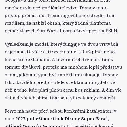
Google - a díky tomu mohou inzerentům účtovat
mnohem víc než tradiční televize. Disney tento
přístup přenáší do streamingového prostředí s tím
rozdílem, že nabízí obsah, který žádná platforma
nemá: Marvel, Star Wars, Pixar a živý sport na ESPN.
Výsledkem je model, který funguje ve dvou vrstvách
najednou. Divák platí předplatné - ať už plné, nebo
levnější s reklamami. A inzerent platí za přístup k
tomuto divákovi, protože má mnohem lepší představu
o tom, jakému typu diváka reklamu ukazuje. Disney
tak z každého předplatitele s reklamami vydělá víc
než z toho, kdo platí plnou cenu bez reklam. A čím víc
dat o divácích sbírá, tím jsou tyto reklamy cennější.
Ferro má navíc před sebou konkrétní katalyzátor: v
roce
2027 poběží na sítích Disney Super Bowl,
udílení Oscarů i Grammy
- tři největší sledované