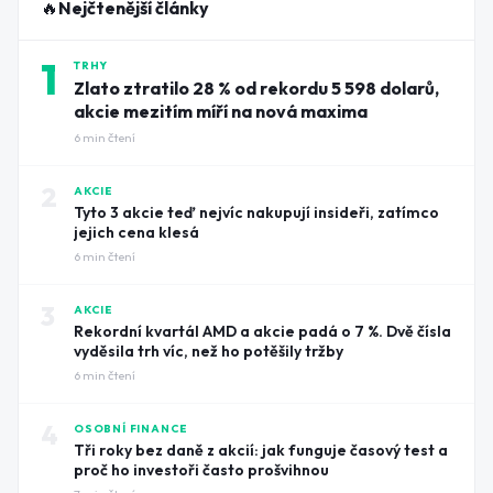
🔥
Nejčtenější články
1
TRHY
Zlato ztratilo 28 % od rekordu 5 598 dolarů,
akcie mezitím míří na nová maxima
6
min čtení
2
AKCIE
Tyto 3 akcie teď nejvíc nakupují insideři, zatímco
jejich cena klesá
6
min čtení
3
AKCIE
Rekordní kvartál AMD a akcie padá o 7 %. Dvě čísla
vyděsila trh víc, než ho potěšily tržby
6
min čtení
4
OSOBNÍ FINANCE
Tři roky bez daně z akcií: jak funguje časový test a
proč ho investoři často prošvihnou