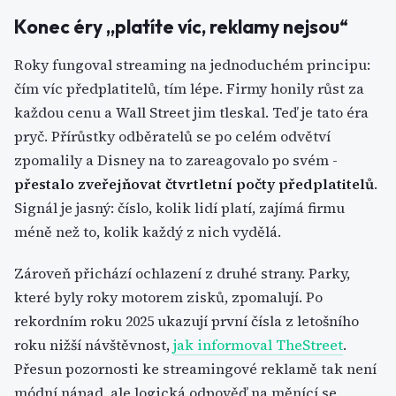
Konec éry „platíte víc, reklamy nejsou
“
Roky fungoval streaming na jednoduchém principu:
čím víc předplatitelů, tím lépe. Firmy honily růst za
každou cenu a Wall Street jim tleskal. Teď je tato éra
pryč. Přírůstky odběratelů se po celém odvětví
zpomalily a Disney na to zareagovalo po svém -
přestalo zveřejňovat čtvrtletní počty předplatitelů
.
Signál je jasný: číslo, kolik lidí platí, zajímá firmu
méně než to, kolik každý z nich vydělá.
Zároveň přichází ochlazení z druhé strany. Parky,
které byly roky motorem zisků, zpomalují. Po
rekordním roku 2025 ukazují první čísla z letošního
roku nižší návštěvnost,
jak informoval TheStreet
.
Přesun pozornosti ke streamingové reklamě tak není
módní nápad, ale logická odpověď na měnící se