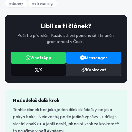
#
disney
#
streaming
Líbil se ti článek?
Pošli ho přátelům. Každé sdílení pomáhá šířit finanční
gramotnost v Česku.
WhatsApp
Messenger
X
Kopírovat
Než uděláš další krok
Tenhle článek ber jako jeden dílek skládačky, ne jako
pokyn k akci. Neinvestuj podle jediné zprávy - udělej si
vlastní analýzu. A jestli nevíš, jak na ni, krok za krokem tě
to naučíme v naší Akademii.