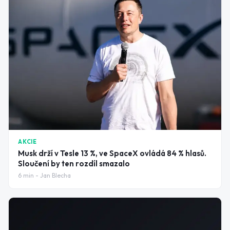
AKCIE
Musk drží v Tesle 13 %, ve SpaceX ovládá 84 % hlasů.
Sloučení by ten rozdíl smazalo
6
min -
Jan Blecha