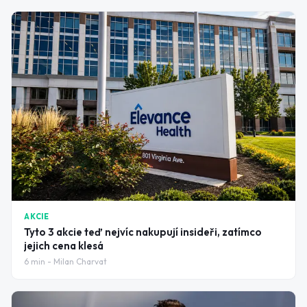
AKCIE
Tyto 3 akcie teď nejvíc nakupují insideři, zatímco
jejich cena klesá
6
min -
Milan Charvat