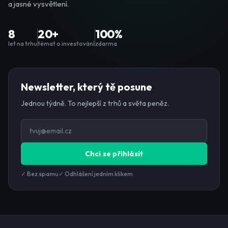
a jasné vysvětlení.
8
20+
100%
let na trhu
témat o investování
zdarma
Newsletter, který tě posune
Jednou týdně. To nejlepší z trhů a světa peněz.
Chci se přihlásit
✓ Bez spamu
✓ Odhlášení jedním klikem