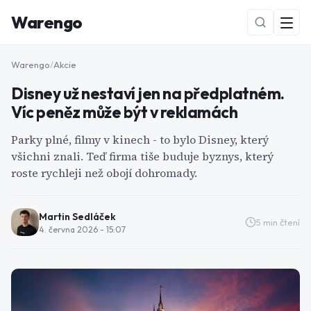
Warengo
Warengo
/
Akcie
Disney už nestaví jen na předplatném.
Víc peněz může být v reklamách
Parky plné, filmy v kinech - to bylo Disney, který
všichni znali. Teď firma tiše buduje byznys, který
roste rychleji než obojí dohromady.
NOVÉ
Martin Sedláček
5
min čtení
4. června 2026 - 15:07