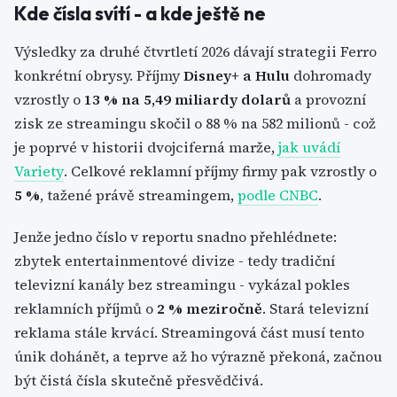
Kde čísla svítí - a kde ještě ne
Výsledky za druhé čtvrtletí 2026 dávají strategii Ferro
konkrétní obrysy. Příjmy
Disney+ a Hulu
dohromady
vzrostly o
13 % na 5,49 miliardy dolarů
a provozní
zisk ze streamingu skočil o 88 % na 582 milionů - což
je poprvé v historii dvojciferná marže,
jak uvádí
Variety
. Celkové reklamní příjmy firmy pak vzrostly o
5 %
, tažené právě streamingem,
podle CNBC
.
Jenže jedno číslo v reportu snadno přehlédnete:
zbytek entertainmentové divize - tedy tradiční
televizní kanály bez streamingu - vykázal pokles
reklamních příjmů o
2 % meziročně
. Stará televizní
reklama stále krvácí. Streamingová část musí tento
únik dohánět, a teprve až ho výrazně překoná, začnou
být čistá čísla skutečně přesvědčivá.